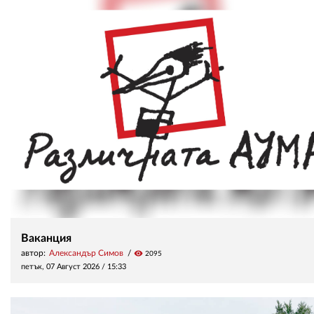
Ваканция
автор:
Александър Симов
visibility
2095
петък, 07 Август 2026 /
15:33