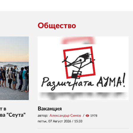
Общество
т в
Ваканция
ва "Сеута"
автор:
Александър Симов
visibility
1978
петък, 07 Август 2026 /
15:33