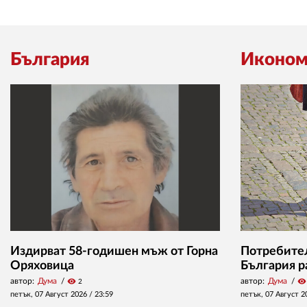
България
Иконом
Издирват 58-годишен мъж от Горна
Потребител
Оряховица
България р
автор:
Дума
visibility
автор:
Дума
visibility
2
петък, 07 Август 2026 /
23:59
петък, 07 Август 2