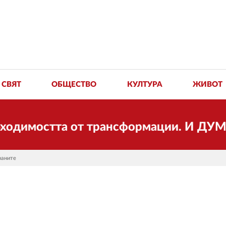
СВЯТ
ОБЩЕСТВО
КУЛТУРА
ЖИВОТ
остта от трансформации. И ДУМА се пр
раните