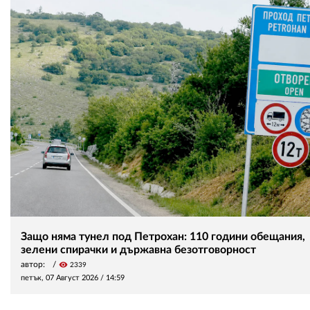
Защо няма тунел под Петрохан: 110 години обещания,
зелени спирачки и държавна безотговорност
автор:
visibility
2339
петък, 07 Август 2026 /
14:59