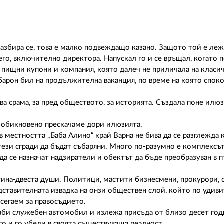
азбира се, това е малко подвеждащо казано. Защото той е леж
го, включително директора. Напускал го и се връщал, когато 
, пищни купони и компания, която далеч не приличала на класи
барон бил на продължителна ваканция, по време на която спок
а срама, за пред обществото, за историята. Създала поне илюз
к обикновено прескачаме дори илюзията.
в местността „Баба Алино“ край Варна не бива да се разглежда 
тези сгради да бъдат събаряни. Много по-разумно е комплексъ
 да се назначат надзиратели и обектът да бъде преобразуван в 
отина-двеста души. Политици, мастити бизнесмени, прокурори, 
дставителната извадка на онзи обществен слой, който по удив
осегаем за правосъдието.
раби служебен автомобил и излежа присъда от близо десет год
го и го убеди в своята съществуваща реалност.