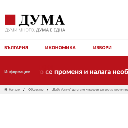
БЪЛГАРИЯ
ИКОНОМИКА
ИЗБОРИ
Времето се променя и налага необходим
Информация:
Начало
Общество
„Баба Алино“ да стане луксозен затвор за корумпи