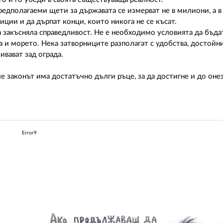
редполагаеми щети за държавата се измерват не в милиони, а в
ии и да дърпат конци, които никога не се късат.
а закъсняла справедливост. Не е необходимо условията да бъда
а и морето. Нека затворниците разполагат с удобства, достойни
ивават зад ограда.
е законът има достатъчно дълги ръце, за да достигне и до оне
Error9