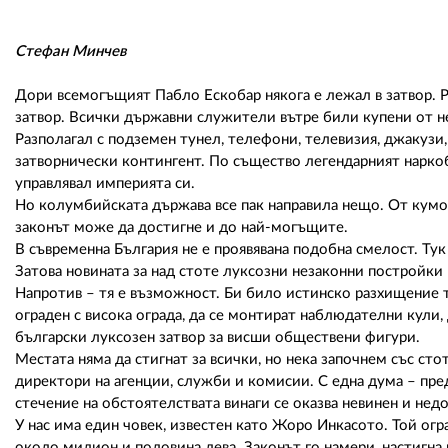
Стефан Минчев
Дори всемогъщият Пабло Ескобар някога е лежал в затвор. Р
затвор. Всички държавни служители вътре били купени от не
Разполагал с подземен тунел, телефони, телевизия, джакузи
затворнически контингент. По същество легендарният нарко
управлявал империята си.
Но колумбийската държава все пак направила нещо. От кумов
законът може да достигне и до най-могъщите.
В съвременна България не е проявявана подобна смелост. Ту
Затова новината за над стоте луксозни незаконни постройки 
Напротив – тя е възможност. Би било истинско разхищение 
ограден с висока ограда, да се монтират наблюдателни кули,
български луксозен затвор за висши обществени фигури.
Местата няма да стигнат за всички, но нека започнем със ст
директори на агенции, служби и комисии. С една дума – пре
стечение на обстоятелствата винаги се оказва невинен и нед
У нас има един човек, известен като Жоро Инкасото. Той ог
около милион и половина лева. Законът го намери, настигна 