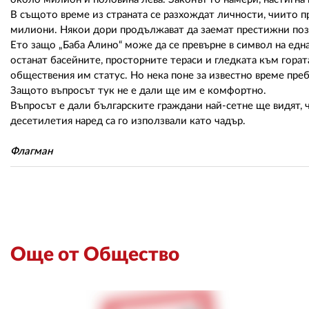
В същото време из страната се разхождат личности, чиито п
милиони. Някои дори продължават да заемат престижни позиц
Ето защо „Баба Алино“ може да се превърне в символ на едн
останат басейните, просторните тераси и гледката към горат
обществения им статус. Но нека поне за известно време преб
Защото въпросът тук не е дали ще им е комфортно.
Въпросът е дали българските граждани най-сетне ще видят, ч
десетилетия наред са го използвали като чадър.
Флагман
Още от Общество