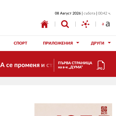
НАЧАЛО
08 Август 2026
събота
00:42 ч.
БЪЛГАРИЯ
ИКОНОМИКА
ИЗБОРИ
СПОРТ
ПРИЛОЖЕНИЯ
ДРУГИ
СВЯТ
ОБЩЕСТВО
ПЪРВА СТРАНИЦА
оменя и става електронно издание, но 
на в-к „ДУМА“
КУЛТУРА
ЖИВОТ
СПОРТ
ПРИЛОЖЕНИЯ
ДРУГИ