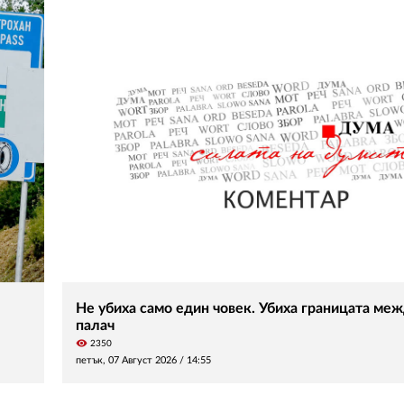
Не убиха само един човек. Убиха границата меж
палач
visibility
2350
петък, 07 Август 2026 /
14:55