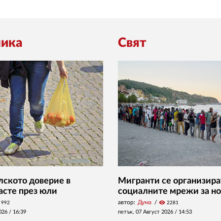
ика
Свят
ското доверие в
Мигранти се организира
асте през юли
социалните мрежи за но
автор:
Дума
visibility
992
2281
026 /
16:39
петък, 07 Август 2026 /
14:53