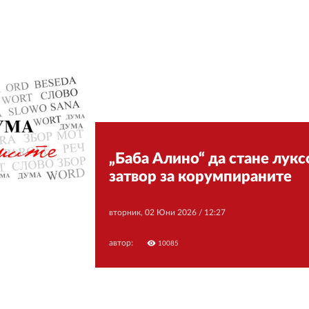
„Баба Алино“ да стане лукс
затвор за корумпираните
вторник, 02 Юни 2026 /
12:27
автор:
visibility
10085