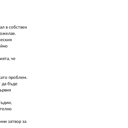
02 975 20 35
ал в собствен
пожелае.
ческия
ойно
ията, че
като проблем.
т да бъде
първия
съдии,
ително
ини затвор за