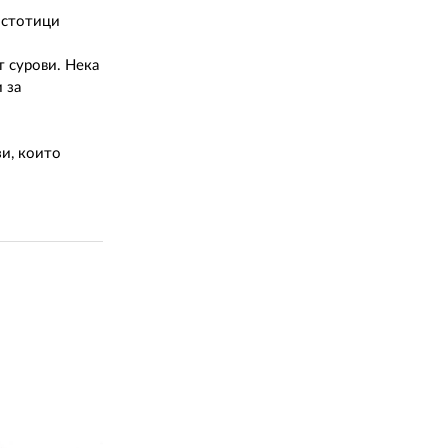
 стотици
т сурови. Нека
 за
зи, които