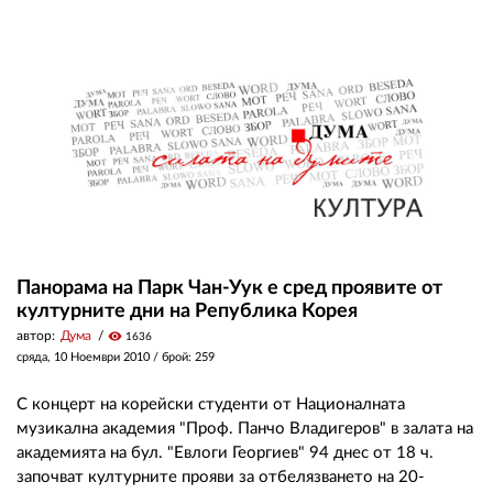
Панорама на Парк Чан-Уук е сред проявите от
културните дни на Република Корея
автор:
Дума
visibility
1636
сряда, 10 Ноември 2010
/ брой: 259
С концерт на корейски студенти от Националната
музикална академия "Проф. Панчо Владигеров" в залата на
академията на бул. "Евлоги Георгиев" 94 днес от 18 ч.
започват културните прояви за отбелязването на 20-