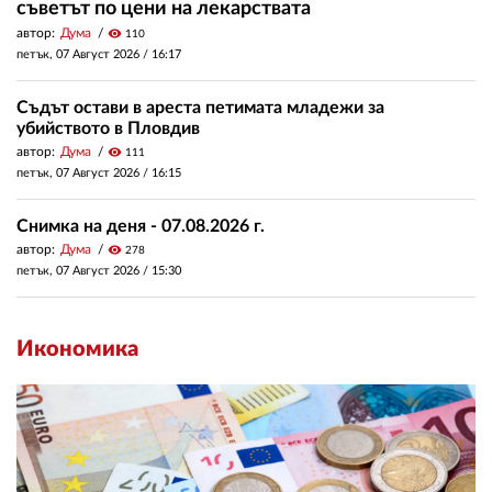
съветът по цени на лекарствата
автор:
Дума
visibility
110
петък, 07 Август 2026 /
16:17
Съдът остави в ареста петимата младежи за
убийството в Пловдив
автор:
Дума
visibility
111
петък, 07 Август 2026 /
16:15
Снимка на деня - 07.08.2026 г.
автор:
Дума
visibility
278
петък, 07 Август 2026 /
15:30
Икономика