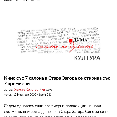
02 975 20 35
Кино със 7 салона в Стара Загора се открива със
7 премиери
автор:
Христо Христов
visibility
1898
петък, 12 Ноември 2010
/ брой: 261
Седем едновременни премиерни прожекции на нови
филми възнамерява да прави в Стара Загора Синема сити,