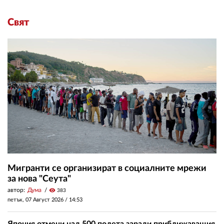
Свят
Мигранти се организират в социалните мрежи
за нова "Сеута"
автор:
Дума
visibility
383
петък, 07 Август 2026 /
14:53
Япония отмени над 500 полета заради приближаващия