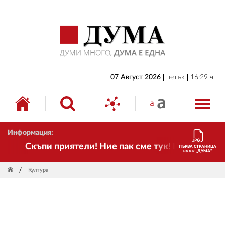
НАЧАЛО
БЪЛГАРИЯ
ИКОНОМИКА
ИЗБОРИ
07 Август 2026
петък
16:29 ч.
СВЯТ
ОБЩЕСТВО
Информация:
КУЛТУРА
Скъпи приятели! Ние пак сме тук! Времето се пр
ПЪРВА СТРАНИЦА
на в-к „ДУМА“
ЖИВОТ
Култура
СПОРТ
ПРИЛОЖЕНИЯ
ДРУГИ