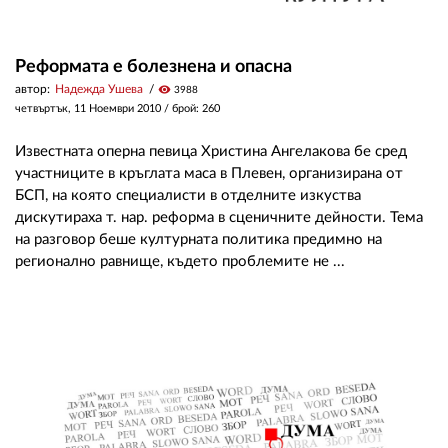
Реформата е болезнена и опасна
автор:
Надежда Ушева
visibility
3988
четвъртък, 11 Ноември 2010
/ брой: 260
Известната оперна певица Христина Ангелакова бе сред
участниците в кръглата маса в Плевен, организирана от
БСП, на която специалисти в отделните изкуства
дискутираха т. нар. реформа в сценичните дейности. Тема
на разговор беше културната политика предимно на
регионално равнище, където проблемите не ...