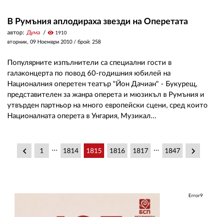
В Румъния аплодираха звезди на Оперетата
автор:
Дума
visibility
1910
вторник, 09 Ноември 2010
/ брой: 258
Популярните изпълнители са специални гости в
галаконцерта по повод 60-годишния юбилей на
Националния оперетен театър "Йон Дачиан" - Букурещ,
представителен за жанра оперета и мюзикъл в Румъния и
утвърден партньор на много европейски сцени, сред които
Националната оперета в Унгария, Музикал...
...
...
keyboard_arrow_left
keyboard_arrow_right
1
1814
1815
1816
1817
1847
Error9