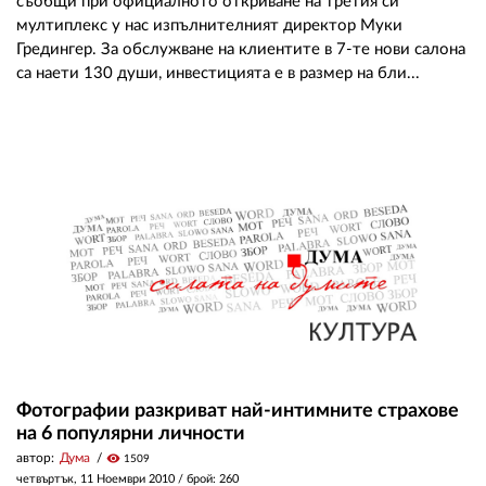
съобщи при официалното откриване на третия си
мултиплекс у нас изпълнителният директор Муки
Гредингер. За обслужване на клиентите в 7-те нови салона
са наети 130 души, инвестицията е в размер на бли...
Фотографии разкриват най-интимните страхове
на 6 популярни личности
автор:
Дума
visibility
1509
четвъртък, 11 Ноември 2010
/ брой: 260