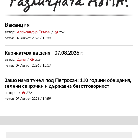
Ваканция
автор:
Александър Симов
visibility
252
петък, 07 Август 2026 /
15:33
Карикатура на деня - 07.08.2026 г.
автор:
Дума
visibility
316
петък, 07 Август 2026 /
15:17
Защо няма тунел под Петрохан: 110 години обещания,
зелени спирачки и държавна безотговорност
автор:
visibility
372
петък, 07 Август 2026 /
14:59