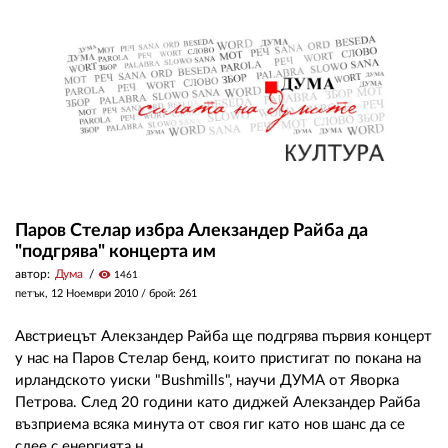
ЗА НАС
АВТОРИ
РЕДАКЦИЯ
КОНТАКТИ
РЕКЛАМА
Паров Стелар избра Алекзандер Райба да
"подгрява" концерта им
АБОНАМЕНТ
автор:
Дума
visibility
1461
УСЛОВИЯ ЗА ПОЛЗВАНЕ
петък, 12 Ноември 2010
/ брой: 261
ПОЛИТИКА ЗА БИСКВИТКИТЕ
Австриецът Алекзандер Райба ще подгрява първия концерт
у нас на Паров Стелар бенд, които пристигат по покана на
ПОЛИТИКАТА ЗА
ирландското уиски "Bushmills", научи ДУМА от Яворка
ПОВЕРИТЕЛНОСТ
Петрова. След 20 години като диджей Алекзандер Райба
възприема всяка минута от своя гиг като нов шанс да се
слее с енергията н...