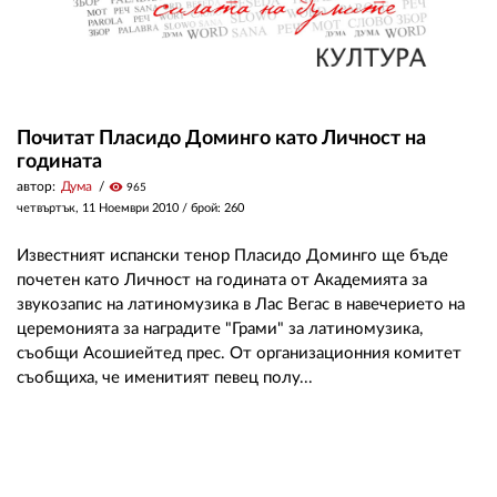
Почитат Пласидо Доминго като Личност на
годината
автор:
Дума
visibility
965
четвъртък, 11 Ноември 2010
/ брой: 260
Известният испански тенор Пласидо Доминго ще бъде
почетен като Личност на годината от Академията за
звукозапис на латиномузика в Лас Вегас в навечерието на
церемонията за наградите "Грами" за латиномузика,
съобщи Асошиейтед прес. От организационния комитет
съобщиха, че именитият певец полу...