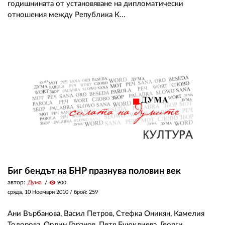
годишнината от установяване на дипломатически
отношения между Република К...
Биг бендът на БНР празнува половин век
автор:
Дума
visibility
900
сряда, 10 Ноември 2010
/ брой: 259
Ани Върбанова, Васил Петров, Стефка Оникян, Камелия
Тодорова, Орлин Горанов, Петя Буюклиева, Георги