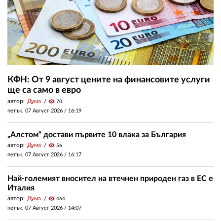
КФН: От 9 август цените на финансовите услуги
ще са само в евро
автор:
Дума
visibility
70
петък, 07 Август 2026 /
16:19
„Алстом“ достави първите 10 влака за България
автор:
Дума
visibility
56
петък, 07 Август 2026 /
16:17
Най-големият вносител на втечнен природен газ в ЕС е
Италия
автор:
Дума
visibility
464
петък, 07 Август 2026 /
14:07