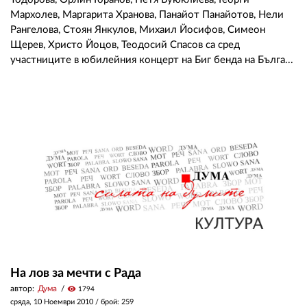
Мархолев, Маргарита Хранова, Панайот Панайотов, Нели
Рангелова, Стоян Янкулов, Михаил Йосифов, Симеон
Щерев, Христо Йоцов, Теодосий Спасов са сред
участниците в юбилейния концерт на Биг бенда на Бълга...
На лов за мечти с Рада
автор:
Дума
visibility
1794
сряда, 10 Ноември 2010
/ брой: 259