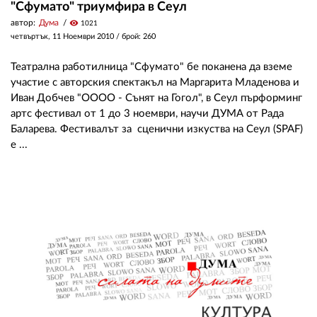
"Сфумато" триумфира в Сеул
автор:
Дума
visibility
1021
четвъртък, 11 Ноември 2010
/ брой: 260
Театрална работилница "Сфумато" бе поканена да вземе
участие с авторския спектакъл на Маргарита Младенова и
Иван Добчев "ОООО - Сънят на Гогол", в Сеул пърформинг
артс фестивал от 1 до 3 ноември, научи ДУМА от Рада
Баларева. Фестивалът за сценични изкуства на Сеул (SPAF)
е ...