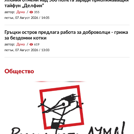
тайфун „Делфин“
автор:
Дума
visibility
355
петък, 07 Август 2026 /
14:05
Гръцки остров предлага работа за доброволци - грижа
за бездомни котки
автор:
Дума
visibility
619
петък, 07 Август 2026 /
13:03
Общество