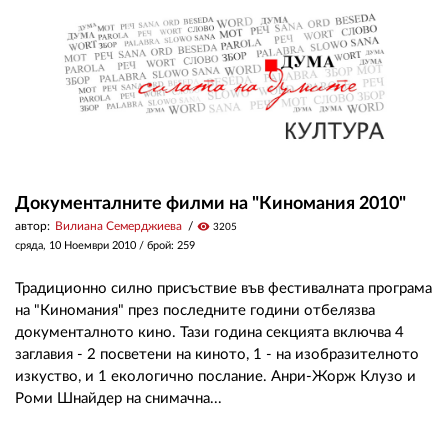
Документалните филми на "Киномания 2010"
автор:
Вилиана Семерджиева
visibility
3205
сряда, 10 Ноември 2010
/ брой: 259
Традиционно силно присъствие във фестивалната програма
на "Киномания" през последните години отбелязва
документалното кино. Тази година секцията включва 4
заглавия - 2 посветени на киното, 1 - на изобразителното
изкуство, и 1 екологично послание. Анри-Жорж Клузо и
Роми Шнайдер на снимачна...