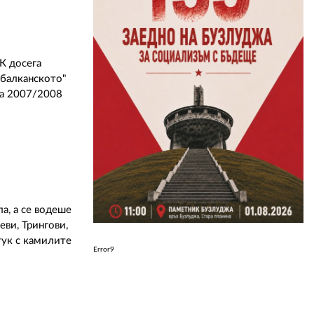
К досега
"балканското"
на 2007/2008
а, а се водеше
еви, Трингови,
тук с камилите
Error9