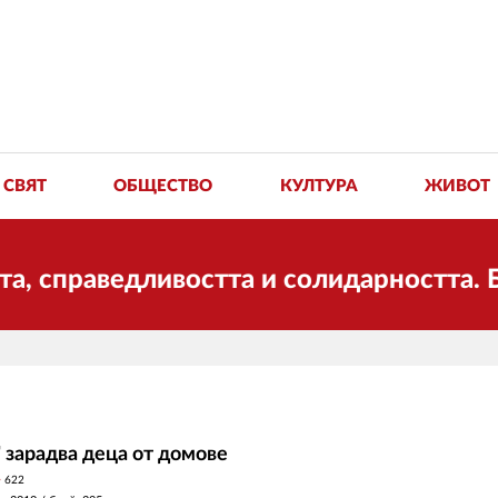
СВЯТ
ОБЩЕСТВО
КУЛТУРА
ЖИВОТ
аведливостта и солидарността. Благода
 зарадва деца от домове
y
622