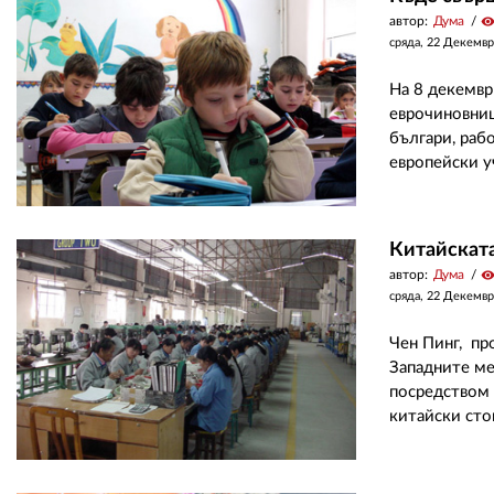
автор:
Дума
visibilit
сряда, 22 Декемвр
На 8 декемвр
еврочиновниц
българи, раб
европейски уч
Китайската
автор:
Дума
visibilit
сряда, 22 Декемвр
Чен Пинг, пр
Западните ме
посредством 
китайски сток