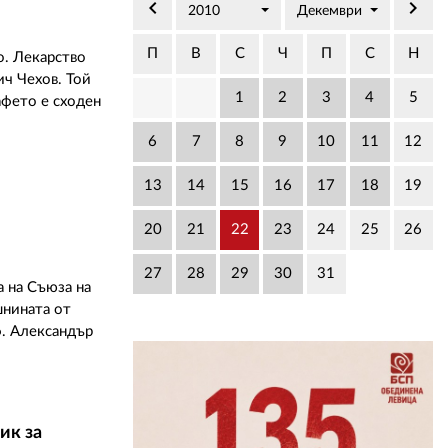
02 975 20 35
keyboard_arrow_left
keyboard_arrow_right
2010
Декември
П
В
С
Ч
П
С
Н
о. Лекарство
ич Чехов. Той
1
2
3
4
5
афето е сходен
6
7
8
9
10
11
12
13
14
15
16
17
18
19
20
21
22
23
24
25
26
27
28
29
30
31
а на Съюза на
шнината от
. Александър
ик за