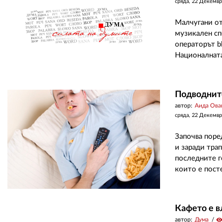
сряда, 22 Декемвр
Малчугани от
музикален сп
операторът b
Националната 
Подводнит
автор:
Аида Ова
сряда, 22 Декемвр
Започва поре
и заради трап
последните г
които е посте
Кафето е в
автор:
Дума
visibilit