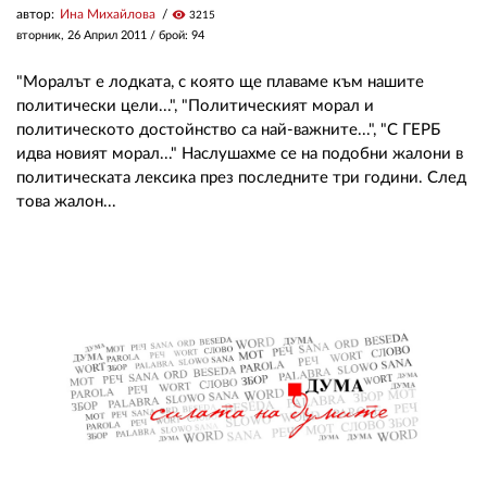
автор:
Ина Михайлова
visibility
3215
вторник, 26 Април 2011
/ брой: 94
"Моралът е лодката, с която ще плаваме към нашите
политически цели...", "Политическият морал и
политическото достойнство са най-важните...", "С ГЕРБ
идва новият морал..." Наслушахме се на подобни жалони в
политическата лексика през последните три години. След
това жалон...