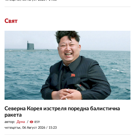
Свят
Северна Корея изстреля поредна балистична
ракета
автор:
Дума
visibility
859
четвъртък, 06 Август 2026 /
15:23