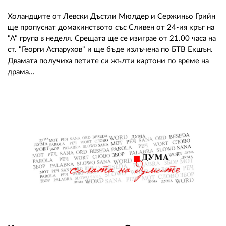
Холандците от Левски Дъстли Мюлдер и Сержиньо Грийн
ще пропуснат домакинството със Сливен от 24-ия кръг на
"А" група в неделя. Срещата ще се изиграе от 21.00 часа на
ст. "Георги Аспарухов" и ще бъде излъчена по БТВ Екшън.
Двамата получиха петите си жълти картони по време на
драма...