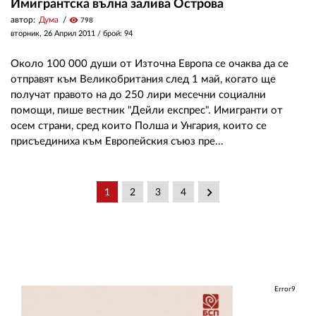
Имигрантска вълна залива Острова
автор:
Дума
visibility
798
вторник, 26 Април 2011
/ брой: 94
Около 100 000 души от Източна Европа се очаква да се
отправят към Великобритания след 1 май, когато ще
получат правото на до 250 лири месечни социални
помощи, пише вестник "Дейли експрес". Имигранти от
осем страни, сред които Полша и Унгария, които се
присъединиха към Европейския съюз пре...
keyboard_arrow_right
1
2
3
4
Error9