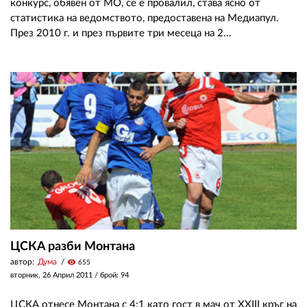
конкурс, обявен от МО, се е провалил, става ясно от
статистика на ведомството, предоставена на Медиапул.
През 2010 г. и през първите три месеца на 2...
ЦСКА разби Монтана
автор:
Дума
visibility
655
вторник, 26 Април 2011
/ брой: 94
ЦСКА отнесе Монтана с 4:1 като гост в мач от XXIII кръг на