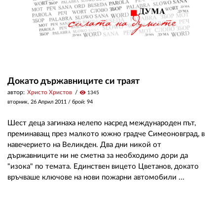
Докато държавниците си траят
автор:
Христо Христов
visibility
1345
вторник, 26 Април 2011
/ брой: 94
Шест деца загинаха нелепо насред международен път,
преминаващ през малкото южно градче Симеоновград, в
навечерието на Великден. Два дни никой от
държавниците ни не сметна за необходимо дори да
"изока" по темата. Единствен вицето Цветанов, докато
връчваше ключове на нови пожарни автомобили ...