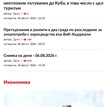
неотложни пътувания до Куба, в това число с цел
туризъм
автор:
Дума
visibility
0
четвъртък, 06 Август 2026 /
22:32
Претърсвания и разпити в два града по разследване за
злоупотреби с евросредства във ВиК-Кърджали
автор:
Дума
visibility
184
четвъртък, 06 Август 2026 /
20:27
Снимка на деня - 06.08.2026 г.
автор:
Дума
visibility
878
четвъртък, 06 Август 2026 /
15:30
Икономика