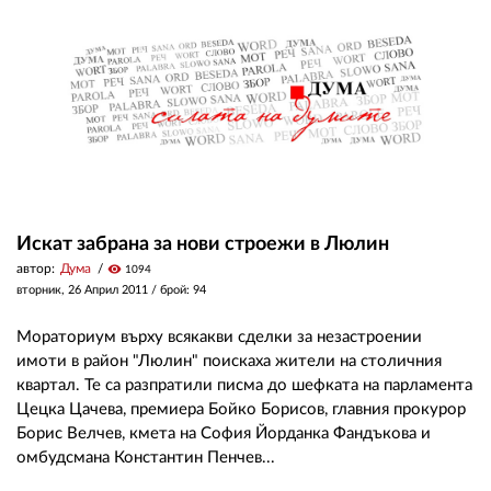
Искат забрана за нови строежи в Люлин
автор:
Дума
visibility
1094
вторник, 26 Април 2011
/ брой: 94
Мораториум върху всякакви сделки за незастроении
имоти в район "Люлин" поискаха жители на столичния
квартал. Те са разпратили писма до шефката на парламента
Цецка Цачева, премиера Бойко Борисов, главния прокурор
Борис Велчев, кмета на София Йорданка Фандъкова и
омбудсмана Константин Пенчев...