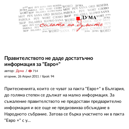
Правителството не даде достатъчно
информация за "Евро+"
автор:
Дума
visibility
714
вторник, 26 Април 2011
/ брой: 94
Притесненията, които се чуват за пакта "Евро+" в България,
до голяма степен се дължат на малко информация. За
съжаление правителството не предостави предварително
информация и все още не предизвиква обсъждане в
Народното събрание. Затова се бърка участието ни в пакта
"Евро +" с у...