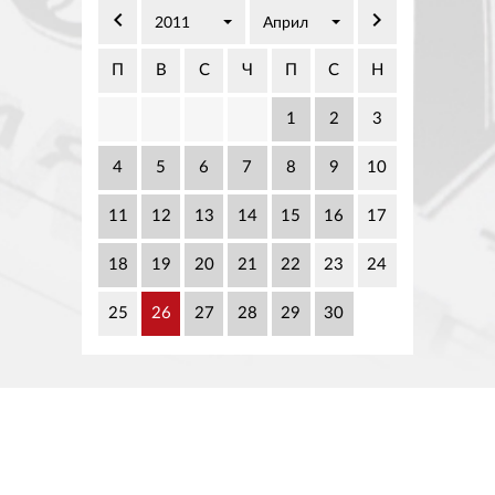
02 975 20 35
keyboard_arrow_left
keyboard_arrow_right
2011
Април
П
В
С
Ч
П
С
Н
1
2
3
4
5
6
7
8
9
10
11
12
13
14
15
16
17
18
19
20
21
22
23
24
25
26
27
28
29
30