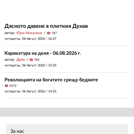
Дясното давене в плиткия Дунав
автор:
Юри Михалков
visibility
787
четвъртък, 06 Август 2026 /
16:37
Карикатура на деня - 06.08.2026 г.
автор:
Дума
visibility
782
четвъртък, 06 Август 2026 /
15:33
Революцията на богатите срещу бедните
visibility
1073
четвъртък, 06 Август 2026 /
14:33
За нас