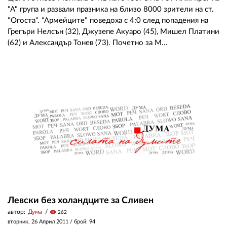
"А" група и развали празника на близо 8000 зрители на ст.
"Огоста". "Армейците" поведоха с 4:0 след попадения на
Грегъри Нелсън (32), Джузепе Акуаро (45), Мишел Платини
(62) и Александър Тонев (73). Почетно за М...
Левски без холандците за Сливен
автор:
Дума
visibility
262
вторник, 26 Април 2011
/ брой: 94