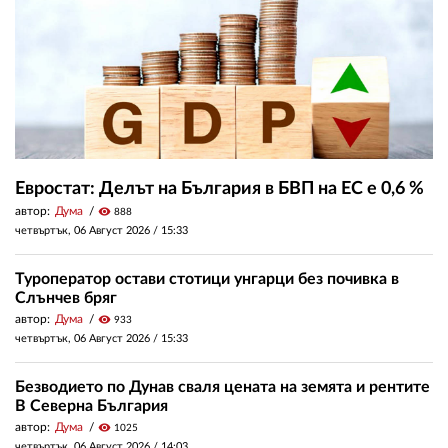
Евростат: Делът на България в БВП на ЕС е 0,6 %
автор:
Дума
visibility
888
четвъртък, 06 Август 2026 /
15:33
Туроператор остави стотици унгарци без почивка в
Слънчев бряг
автор:
Дума
visibility
933
четвъртък, 06 Август 2026 /
15:33
Безводието по Дунав сваля цената на земята и рентите
В Северна България
автор:
Дума
visibility
1025
четвъртък, 06 Август 2026 /
14:03