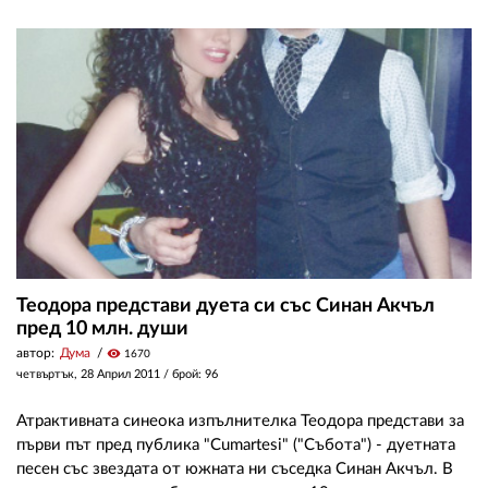
Теодора представи дуета си със Синан Акчъл
пред 10 млн. души
автор:
Дума
visibility
1670
четвъртък, 28 Април 2011
/ брой: 96
Атрактивната синеока изпълнителка Теодора представи за
първи път пред публика "Cumartesi" ("Събота") - дуетната
песен със звездата от южната ни съседка Синан Акчъл. В