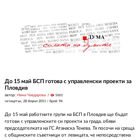
До 15 май БСП готова с управленски проекти за
Пловдив
автор:
Нина Чавдарова
visibility
5005
четвъртък, 28 Април 2011
/ брой: 96
До 15 май работните групи на БСП в Пловдив ще бъдат
готови с управленските си проекти за града, обяви
председателката на ГС Атанаска Тенева. Тя посочи на среща
с общинските съветници от левицата, че непосредствена