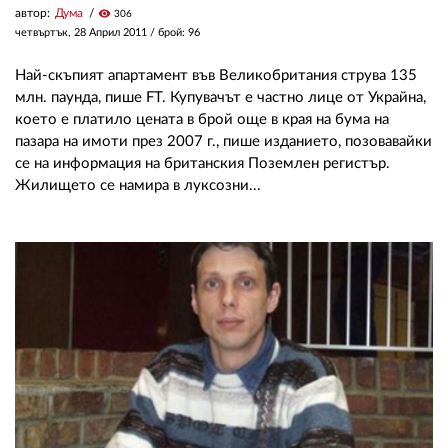
автор:
Дума
visibility
306
четвъртък, 28 Април 2011
/ брой: 96
Най-скъпият апартамент във Великобритания струва 135
млн. паунда, пише FT. Купувачът е частно лице от Украйна,
което е платило цената в брой още в края на бума на
пазара на имоти през 2007 г., пише изданието, позовавайки
се на информация на британския Поземлен регистър.
Жилището се намира в луксозни...