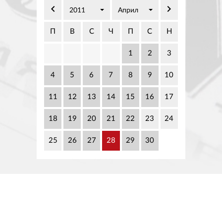
02 975 20 35
keyboard_arrow_left
keyboard_arrow_right
2011
Април
П
В
С
Ч
П
С
Н
1
2
3
4
5
6
7
8
9
10
11
12
13
14
15
16
17
18
19
20
21
22
23
24
25
26
27
28
29
30