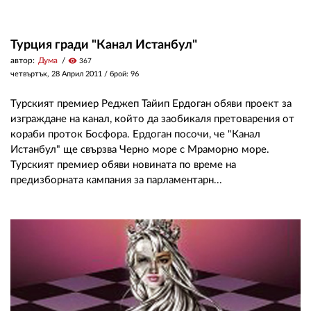
Турция гради "Канал Истанбул"
автор:
Дума
visibility
367
четвъртък, 28 Април 2011
/ брой: 96
Турският премиер Реджеп Тайип Ердоган обяви проект за
изграждане на канал, който да заобикаля претоварения от
кораби проток Босфора. Ердоган посочи, че "Канал
Истанбул" ще свързва Черно море с Мраморно море.
Турският премиер обяви новината по време на
предизборната кампания за парламентарн...