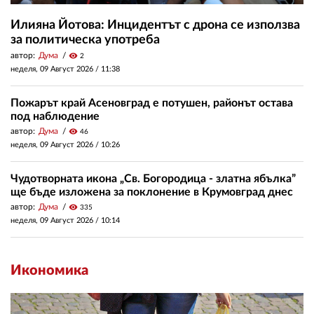
Илияна Йотова: Инцидентът с дрона се използва
за политическа употреба
автор:
Дума
visibility
2
неделя, 09 Август 2026 /
11:38
Пожарът край Асеновград е потушен, районът остава
под наблюдение
автор:
Дума
visibility
46
неделя, 09 Август 2026 /
10:26
Чудотворната икона „Св. Богородица - златна ябълка”
ще бъде изложена за поклонение в Крумовград днес
автор:
Дума
visibility
335
неделя, 09 Август 2026 /
10:14
Икономика