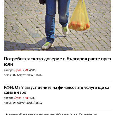
Потребителското доверие в България расте през
юли
автор:
Дума
visibility
4000
петък, 07 Август 2026 /
16:39
КФН: От 9 август цените на финансовите услуги ще са
само в евро
автор:
Дума
visibility
4283
петък, 07 Август 2026 /
16:19