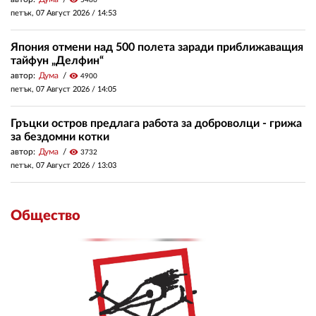
5486
петък, 07 Август 2026 /
14:53
Япония отмени над 500 полета заради приближаващия
тайфун „Делфин“
автор:
Дума
visibility
4900
петък, 07 Август 2026 /
14:05
Гръцки остров предлага работа за доброволци - грижа
за бездомни котки
автор:
Дума
visibility
3732
петък, 07 Август 2026 /
13:03
Общество