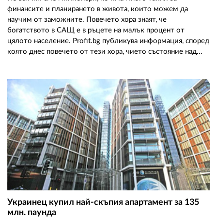
финансите и планирането в живота, които можем да
научим от заможните. Повечето хора знаят, че
богатството в САЩ е в ръцете на малък процент от
цялото население. Profit.bg публикува информация, според
която днес повечето от тези хора, чието състояние над...
Украинец купил най-скъпия апартамент за 135
млн. паунда