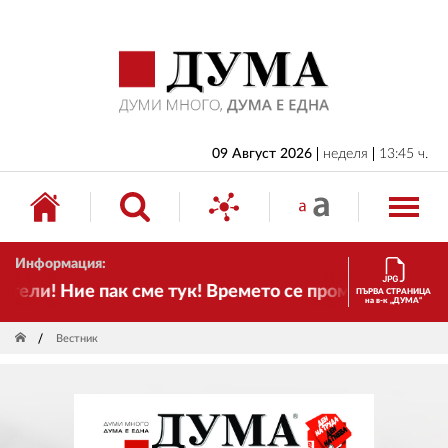
НАЧАЛО
БЪЛГАРИЯ
ИКОНОМИКА
ИЗБОРИ
09 Август 2026
неделя
13:45 ч.
СВЯТ
ОБЩЕСТВО
Информация:
КУЛТУРА
и! Ние пак сме тук! Времето се променя и налага н
ПЪРВА СТРАНИЦА
на в-к „ДУМА“
ЖИВОТ
Вестник
СПОРТ
ПРИЛОЖЕНИЯ
ДРУГИ