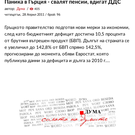
Паника в Гърция - свалят пенсии, вдигат ДДС
автор:
Дума
visibility
405
четвъртък, 28 Април 2011
/ брой: 96
Гръцкото правителство подготвя нови мерки за икономии,
след като бюджетният дефицит достигна 10,5 процента
от брутния вътрешен продукт (БВП). Дългът на страната се
е увеличил до 142,8% от БВП спрямо 142,5%,
прогнозирани до момента, обяви Евростат, която
публикува данни за дефицита и дълга за 2010 г....