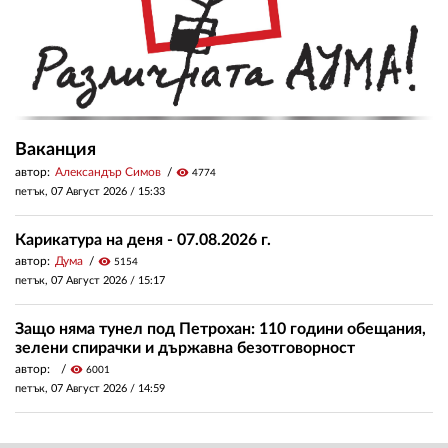
Ваканция
автор:
Александър Симов
visibility
4774
петък, 07 Август 2026 /
15:33
Карикатура на деня - 07.08.2026 г.
автор:
Дума
visibility
5154
петък, 07 Август 2026 /
15:17
Защо няма тунел под Петрохан: 110 години обещания,
зелени спирачки и държавна безотговорност
автор:
visibility
6001
петък, 07 Август 2026 /
14:59