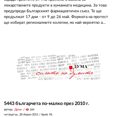
лекарствените продукти в хуманната медицина. За това
предупреди Българският фармацевтичен съюз. Те ще
продължат 17 дни - от 9 до 26 май. Формата на протест
ще избират регионалните колегии, но най-вероятно а...
5443 българчета по-малко през 2010 г.
автор:
Дума
visibility
289
четвъртък, 28 Април 2011
/ брой: 96