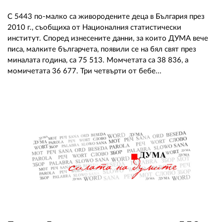
С 5443 по-малко са живородените деца в България през
2010 г., съобщиха от Националния статистически
институт. Според изнесените данни, за които ДУМА вече
писа, малките българчета, появили се на бял свят през
миналата година, са 75 513. Момчетата са 38 836, а
момичетата 36 677. Три четвърти от бебе...