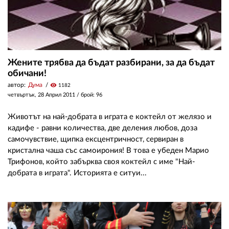
Жените трябва да бъдат разбирани, за да бъдат
обичани!
автор:
Дума
visibility
1182
четвъртък, 28 Април 2011
/ брой: 96
Животът на най-добрата в играта е коктейл от желязо и
кадифе - равни количества, две деления любов, доза
самочувствие, щипка ексцентричност, сервиран в
кристална чаша със самоирония! В това е убеден Марио
Трифонов, който забърква своя коктейл с име "Най-
добрата в играта". Историята е ситуи...