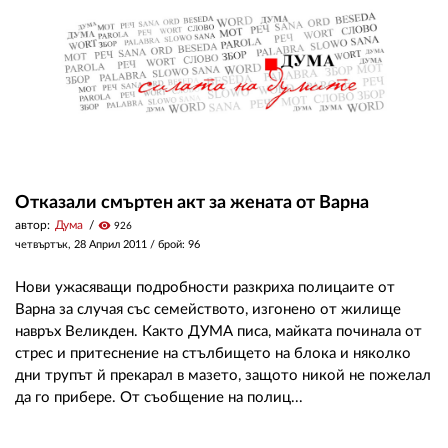
Отказали смъртен акт за жената от Варна
автор:
Дума
visibility
926
четвъртък, 28 Април 2011
/ брой: 96
Нови ужасяващи подробности разкриха полицаите от
Варна за случая със семейството, изгонено от жилище
навръх Великден. Както ДУМА писа, майката починала от
стрес и притеснение на стълбището на блока и няколко
дни трупът й прекарал в мазето, защото никой не пожелал
да го прибере. От съобщение на полиц...