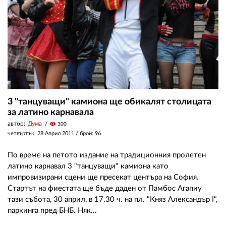
3 "танцуващи" камиона ще обикалят столицата
за латино карнавала
автор:
Дума
visibility
300
четвъртък, 28 Април 2011
/ брой: 96
По време на петото издание на традиционния пролетен
латино карнавал 3 "танцуващи" камиона като
импровизирани сцени ще пресекат центъра на София.
Стартът на фиестата ще бъде даден от Памбос Агапиу
тази събота, 30 април, в 17.30 ч. на пл. "Княз Александър I",
паркинга пред БНБ. Няк...