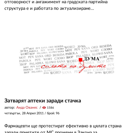
отговорност и ангажимент на градската партийна
структура е и работата по актуализиране...
Затварят аптеки заради стачка
автор:
Аида Ованес
visibility
1586
четвъртък, 28 Април 2011
/ брой: 96
Фармацевти ще протестират ефективно в цялата страна
заради приетите от МС промени в Закона за