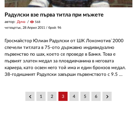
Радулски взе първа титла при мъжете
автор:
Дума
visibility
568
четвъртък, 28 Април 2011
/ брой: 96
Гросмайстор Юлиан Радулски от ШК Локомотив`2000
спечели титлата в 75-ото държавно индивидуално
първенство по шах, което се проведе в Банкя. Това е
първият златен медал за пловдивчанина в неговата
кариера, като освен него той има и един бронзов медал.
38-годишният Радулски завърши първенството с 9.5 ...
keyboard_arrow_left
keyboard_arrow_right
1
2
3
4
5
6