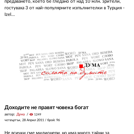
предаването, което бе гледано от над 10 млн. зрители,
гостуваха 3 от най-популярните изпълнителки в Турция -
Izel...
Доходите не правят човека богат
автор:
Дума
visibility
1249
четвъртък, 28 Април 2011
/ брой: 96
Не всички сме милионери, но има много тайни за