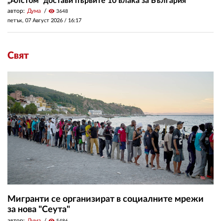
„Алстом“ достави първите 10 влака за България
автор:
Дума
visibility
3648
петък, 07 Август 2026 /
16:17
Свят
Мигранти се организират в социалните мрежи
за нова "Сеута"
автор:
Дума
visibility