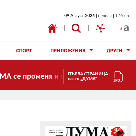
НАЧАЛО
09 Август 2026
неделя
12:57 ч.
БЪЛГАРИЯ
ИКОНОМИКА
ИЗБОРИ
СПОРТ
ПРИЛОЖЕНИЯ
ДРУГИ
СВЯТ
ОБЩЕСТВО
ПЪРВА СТРАНИЦА
 променя и става електронно издание, 
на в-к „ДУМА“
КУЛТУРА
ЖИВОТ
СПОРТ
ПРИЛОЖЕНИЯ
ДРУГИ