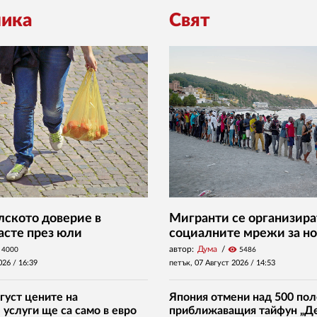
ика
Свят
ското доверие в
Мигранти се организира
асте през юли
социалните мрежи за но
автор:
Дума
visibility
4000
5486
026 /
16:39
петък, 07 Август 2026 /
14:53
густ цените на
Япония отмени над 500 пол
услуги ще са само в евро
приближаващия тайфун „Д