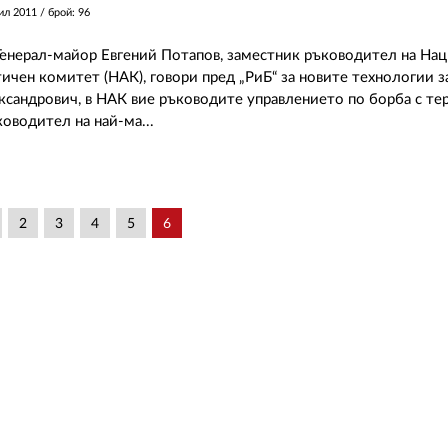
ил 2011
/ брой: 96
Генерал-майор Евгений Потапов, заместник ръководител на На
ичен комитет (НАК), говори пред „РиБ“ за новите технологии за
ксандрович, в НАК вие ръководите управлението по борба с те
ководител на най-ма...
2
3
4
5
6