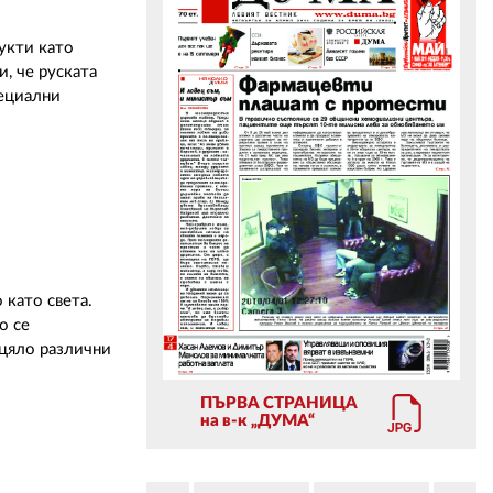
укти като
ЗА НАС
, че руската
пециални
АВТОРИ
РЕДАКЦИЯ
КОНТАКТИ
РЕКЛАМА
АБОНАМЕНТ
 като света.
УСЛОВИЯ ЗА ПОЛЗВАНЕ
о се
зцяло различни
ПОЛИТИКА ЗА БИСКВИТКИТЕ
ПЪРВА СТРАНИЦА
ПОЛИТИКАТА ЗА
на в-к „ДУМА“
ПОВЕРИТЕЛНОСТ