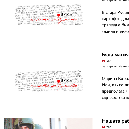
четвъртък, 28 Апр
В стара Руси
картофи, дом
трапеза е бил
знания и екзо
Бяла магия,
visibility
568
четвъртък, 28 Апр
Марина Корол
Или, както пи
предполага, 
свръхестестве
Нашата раб
visibility
286