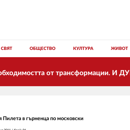
СВЯТ
ОБЩЕСТВО
КУЛТУРА
ЖИВОТ
одимостта от трансформации. И ДУМА се
я Пилета в гърненца по московски