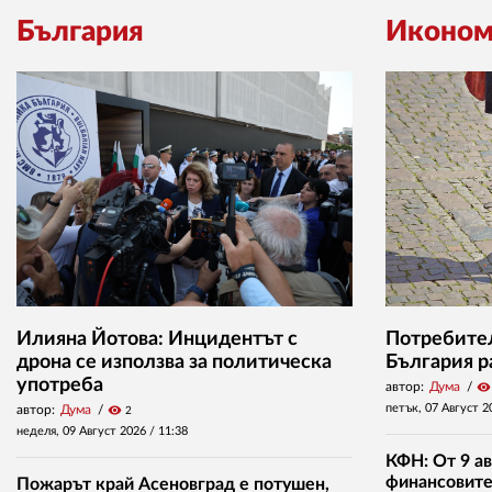
България
Иконом
Илияна Йотова: Инцидентът с
Потребител
дрона се използва за политическа
България р
употреба
автор:
Дума
visibility
петък, 07 Август 2
автор:
Дума
visibility
2
неделя, 09 Август 2026 /
11:38
КФН: От 9 ав
финансовите 
Пожарът край Асеновград е потушен,