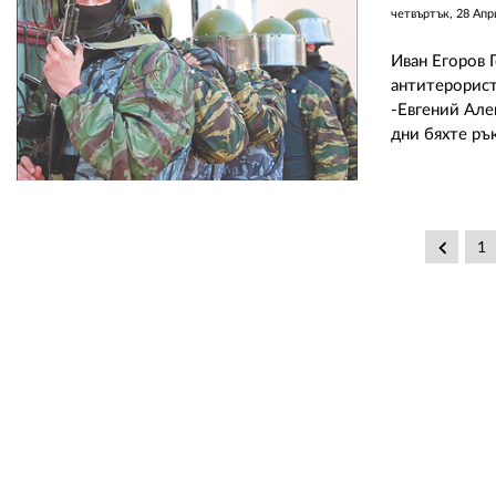
четвъртък, 28 Апр
Иван Егоров 
антитерорист
-Евгений Але
дни бяхте ръ
keyboard_arrow_left
1