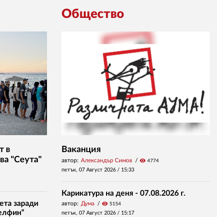
Общество
т в
Ваканция
ва "Сеута"
автор:
Александър Симов
visibility
4774
петък, 07 Август 2026 /
15:33
Карикатура на деня - 07.08.2026 г.
ета заради
автор:
Дума
visibility
5154
елфин“
петък, 07 Август 2026 /
15:17