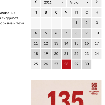
02 975 20 35
keyboard_arrow_left
keyboard_arrow_right
2011
Април
П
В
С
Ч
П
С
Н
ционалния
 сигурност.
1
2
3
роризма и тези
4
5
6
7
8
9
10
11
12
13
14
15
16
17
18
19
20
21
22
23
24
25
26
27
28
29
30