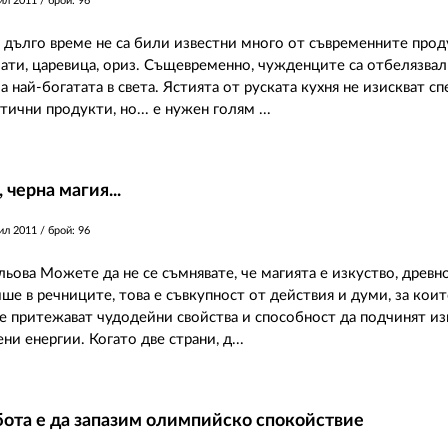
ил 2011
/ брой: 96
я дълго време не са били известни много от съвременните прод
ати, царевица, ориз. Същевременно, чужденците са отбелязвали
а най-богатата в света. Ястията от руската кухня не изискват с
тични продукти, но... е нужен голям ...
 черна магия...
ил 2011
/ брой: 96
ьова Можете да не се съмнявате, че магията е изкуство, древно
ше в речниците, това е съвкупност от действия и думи, за коит
че притежават чудодейни свойства и способност да подчинят и
ни енергии. Когато две страни, д...
ота е да запазим олимпийско спокойствие