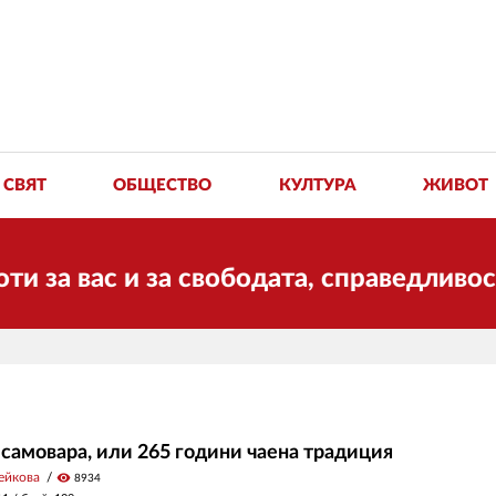
СВЯТ
ОБЩЕСТВО
КУЛТУРА
ЖИВОТ
с и за свободата, справедливостта и с
 самовара, или 265 години чаена традиция
ейкова
visibility
8934