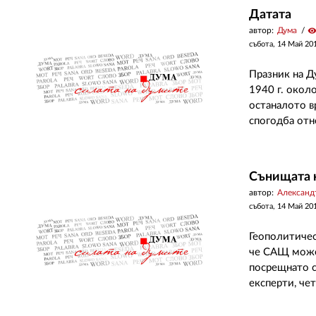
Датата
автор:
Дума
visibilit
събота, 14 Май 20
Празник на Д
1940 г. окол
останалото в
спогодба отн
Сънищата 
автор:
Александ
събота, 14 Май 20
Геополитичес
че САЩ може 
посрещнато с
експерти, че