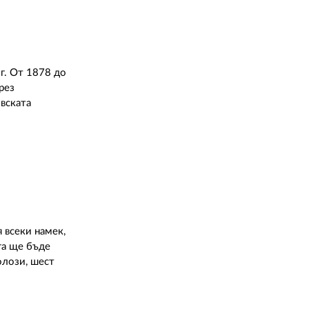
г. От 1878 до
рез
овската
 всеки намек,
га ще бъде
олози, шест