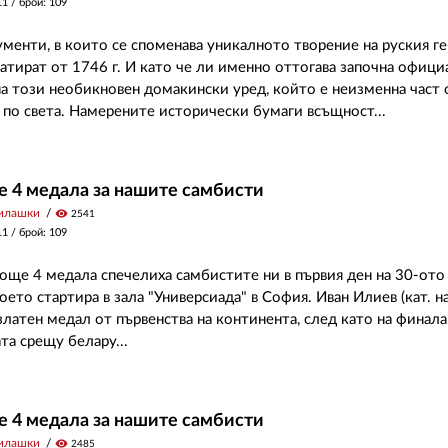
11
/ брой: 109
менти, в които се споменава уникалното творение на руския ге
датират от 1746 г. И като че ли именно оттогава започна офиц
а този необикновен домакински уред, който е неизменна част 
 по света. Намерените исторически бумаги всъщност...
е 4 медала за нашите самбисти
илашки
visibility
2541
11
/ брой: 109
 още 4 медала спечелиха самбистите ни в първия ден на 30-от
оето стартира в зала "Универсиада" в София. Иван Илиев (кат. на
златен медал от първенства на континента, след като на финал
та срещу белару...
е 4 медала за нашите самбисти
илашки
visibility
2485