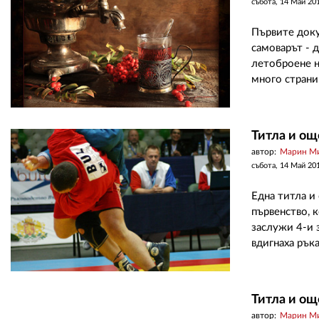
събота, 14 Май 20
Първите доку
самоварът - 
летоброене н
много страни
Титла и ощ
автор:
Марин М
събота, 14 Май 20
Една титла и
първенство, к
заслужи 4-и 
вдигнаха ръка
Титла и ощ
автор:
Марин М