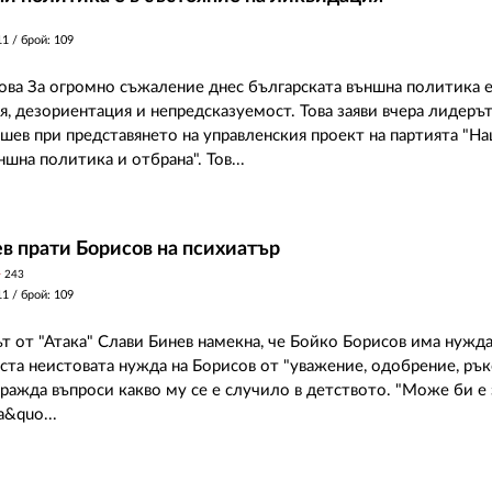
11
/ брой: 109
ва За огромно съжаление днес българската външна политика е
я, дезориентация и непредсказуемост. Това заяви вчера лидеръ
шев при представянето на управленския проект на партията "Н
ншна политика и отбрана". Тов...
в прати Борисов на психиатър
y
243
11
/ брой: 109
т от "Атака" Слави Бинев намекна, че Бойко Борисов има нужда
ста неистовата нужда на Борисов от "уважение, одобрение, ръ
оражда въпроси какво му се е случило в детството. "Може би е 
а&quo...