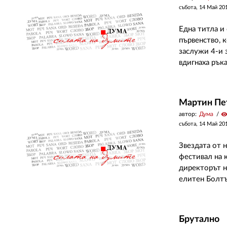
събота, 14 Май 20
Една титла и
първенство, к
заслужи 4-и 
вдигнаха ръка
Мартин Пет
автор:
Дума
visibilit
събота, 14 Май 20
Звездата от 
фестивал на 
директорът н
елитен Болтън
Брутално