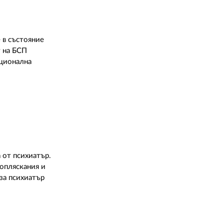
 в състояние
т на БСП
ационална
 от психиатър.
копляскания и
за психиатър