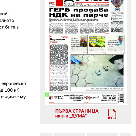
ний -
ЗА НАС
иалното
от бита в
АВТОРИ
РЕДАКЦИЯ
КОНТАКТИ
РЕКЛАМА
АБОНАМЕНТ
о европейско
УСЛОВИЯ ЗА ПОЛЗВАНЕ
д 100 кг)
а съдиите му
ПОЛИТИКА ЗА БИСКВИТКИТЕ
ПЪРВА СТРАНИЦА
ПОЛИТИКАТА ЗА
на в-к „ДУМА“
ПОВЕРИТЕЛНОСТ