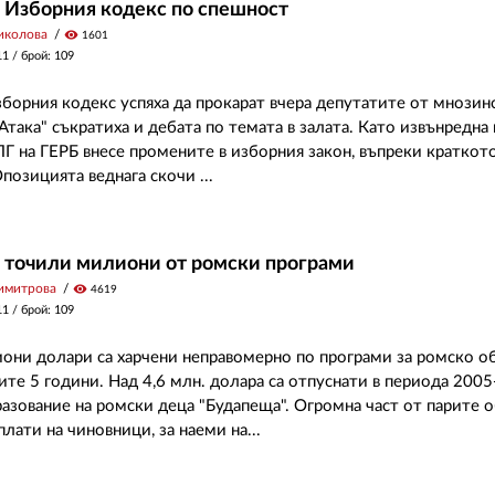
 Изборния кодекс по спешност
иколова
visibility
1601
11
/ брой: 109
борния кодекс успяха да прокарат вчера депутатите от мнозинс
така" съкратиха и дебата по темата в залата. Като извънредна 
ПГ на ГЕРБ внесе промените в изборния закон, въпреки краткот
позицията веднага скочи ...
 точили милиони от ромски програми
имитрова
visibility
4619
11
/ брой: 109
они долари са харчени неправомерно по програми за ромско о
ите 5 години. Над 4,6 млн. долара са отпуснати в периода 2005
разование на ромски деца "Будапеща". Огромна част от парите о
лати на чиновници, за наеми на...