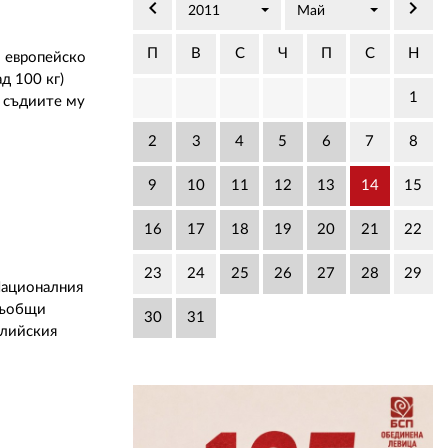
02 975 20 35
keyboard_arrow_left
keyboard_arrow_right
2011
Май
П
В
С
Ч
П
С
Н
о европейско
д 100 кг)
1
а съдиите му
2
3
4
5
6
7
8
9
10
11
12
13
14
15
16
17
18
19
20
21
22
23
24
25
26
27
28
29
Националния
 съобщи
30
31
глийския