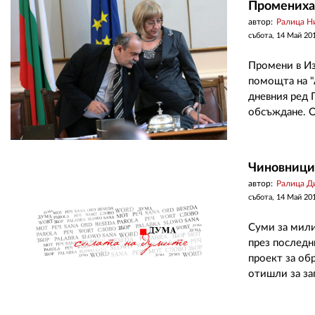
Промениха
автор:
Ралица Н
събота, 14 Май 20
Промени в Из
помощта на "А
дневния ред 
обсъждане. О
Чиновници
автор:
Ралица Д
събота, 14 Май 20
Суми за мили
през последн
проект за об
отишли за зап