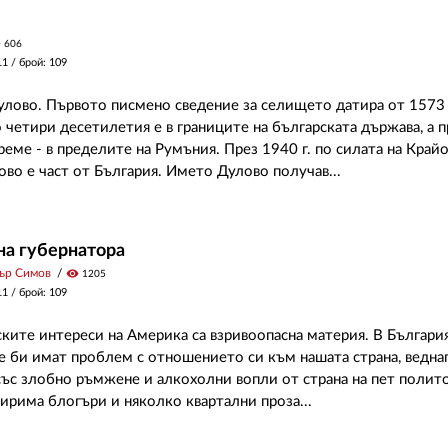
y
606
11
/ брой: 109
улово. Първото писмено сведение за селището датира от 1573 
о четири десетилетия е в границите на българската държава, а п
реме - в пределите на Румъния. През 1940 г. по силата на Край
ово е част от България. Името Дулово получав...
на губернатора
ър Симов
visibility
1205
11
/ брой: 109
ките интереси на Америка са взривоопасна материя. В България
би имат проблем с отношението си към нашата страна, ведна
ъс злобно ръмжене и алкохолни вопли от страна на пет полит
тирима блогъри и няколко квартални проза...