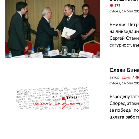
visibility
273
събота, 14 Май 20
Емилия Петро
на ликвидаци
Сергей Стани
сигурност, въ
Слави Бине
автор:
Дума
visibilit
събота, 14 Май 20
Евродепутатъ
Според атаки
за победа" п
цялата работ