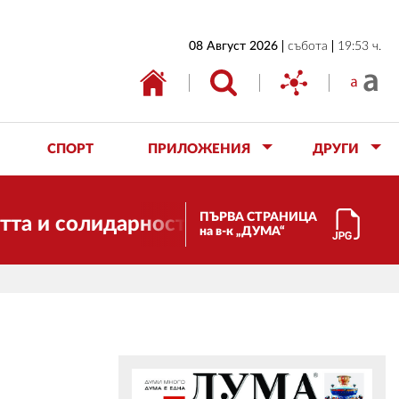
НАЧАЛО
08 Август 2026
събота
19:53 ч.
БЪЛГАРИЯ
ИКОНОМИКА
ИЗБОРИ
СПОРТ
ПРИЛОЖЕНИЯ
ДРУГИ
СВЯТ
ОБЩЕСТВО
ПЪРВА СТРАНИЦА
олидарността. Благодарим ви за подкр
на в-к „ДУМА“
КУЛТУРА
ЖИВОТ
СПОРТ
ПРИЛОЖЕНИЯ
ДРУГИ