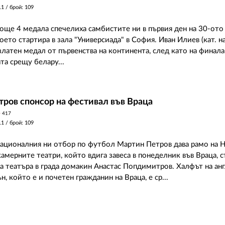
11
/ брой: 109
 още 4 медала спечелиха самбистите ни в първия ден на 30-от
оето стартира в зала "Универсиада" в София. Иван Илиев (кат. на
златен медал от първенства на континента, след като на финал
та срещу белару...
ров спонсор на фестивал във Враца
y
417
11
/ брой: 109
националния ни отбор по футбол Мартин Петров дава рамо на 
камерните театри, който вдига завеса в понеделник във Враца,
а театъра в града домакин Анастас Попдимитров. Халфът на ан
, който е и почетен гражданин на Враца, е ср...