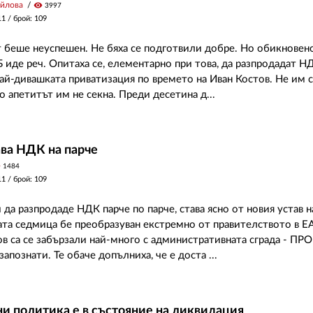
йлова
visibility
3997
11
/ брой: 109
 беше неуспешен. Не бяха се подготвили добре. Но обикновено
Б иде реч. Опитаха се, елементарно при това, да разпродадат Н
ай-дивашката приватизация по времето на Иван Костов. Не им с
о апетитът им не секна. Преди десетина д...
ва НДК на парче
y
1484
11
/ брой: 109
 да разпродаде НДК парче по парче, става ясно от новия устав н
та седмица бе преобразуван екстремно от правителството в ЕА
в са се забързали най-много с административната сграда - ПР
апознати. Те обаче допълниха, че е доста ...
и политика е в състояние на ликвидация