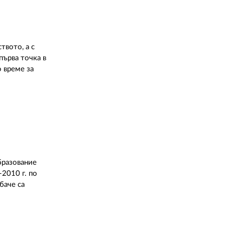
твото, а с
първа точка в
о време за
бразование
-2010 г. по
баче са