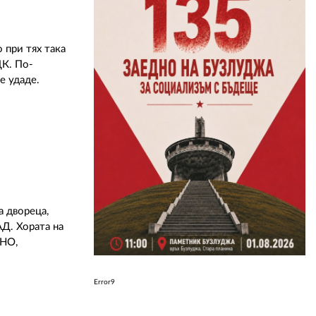
 при тях така
ДК. По-
е удаде.
а двореца,
Д. Хората на
ОНО,
Error9