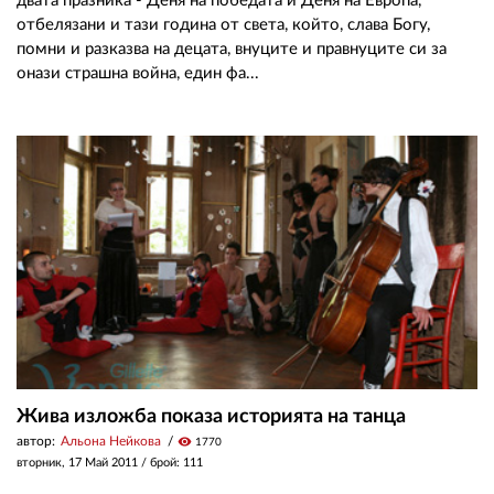
двата празника - Деня на победата и Деня на Европа,
отбелязани и тази година от света, който, слава Богу,
помни и разказва на децата, внуците и правнуците си за
онази страшна война, един фа...
Жива изложба показа историята на танца
автор:
Альона Нейкова
visibility
1770
вторник, 17 Май 2011
/ брой: 111