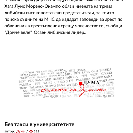
Хага Луис Морено-Окампо обяви имената на трима
либийски високопоставени представители, за които
поиска съдиите на МНС да издадат заповеди за арест по
обвинения в престъпления срещу човечеството, съобщи
"Дойче веле". Освен либийския лидер...
Без такси в университетите
автор:
Дума
visibility
532