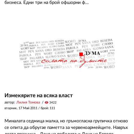
бизнеса. Едни три на брой офшорни ф...
Измекярите на всяка власт
автор:
Лилия Томова
visibility
3422
вторник, 17 Май 2011
/ брой: 111
Миналата седмица малка, но гръмогласна групичка отново
се опита да обругае паметта за червеноармейците. Навръх