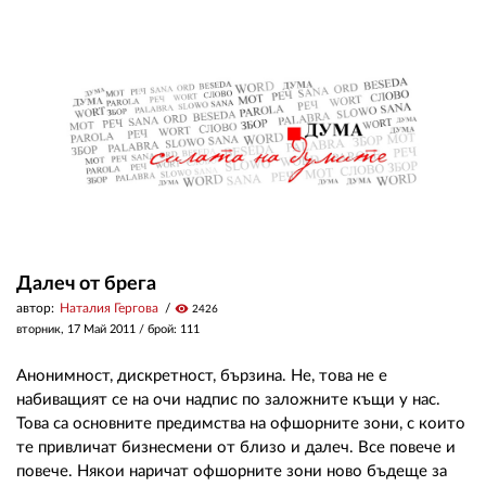
Далеч от брега
автор:
Наталия Гергова
visibility
2426
вторник, 17 Май 2011
/ брой: 111
Анонимност, дискретност, бързина. Не, това не е
набиващият се на очи надпис по заложните къщи у нас.
Това са основните предимства на офшорните зони, с които
те привличат бизнесмени от близо и далеч. Все повече и
повече. Някои наричат офшорните зони ново бъдеще за