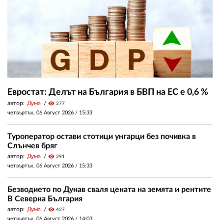
Евростат: Делът на България в БВП на ЕС е 0,6 %
автор:
Дума
visibility
277
четвъртък, 06 Август 2026 /
15:33
Туроператор остави стотици унгарци без почивка в
Слънчев бряг
автор:
Дума
visibility
291
четвъртък, 06 Август 2026 /
15:33
Безводието по Дунав сваля цената на земята и рентите
В Северна България
автор:
Дума
visibility
427
четвъртък, 06 Август 2026 /
14:03