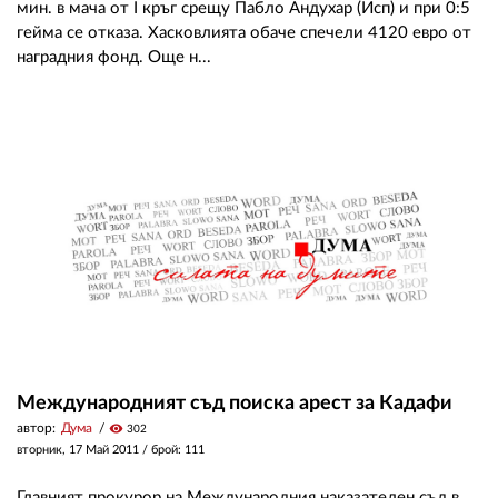
мин. в мача от I кръг срещу Пабло Андухар (Исп) и при 0:5
гейма се отказа. Хасковлията обаче спечели 4120 евро от
наградния фонд. Още н...
Международният съд поиска арест за Кадафи
автор:
Дума
visibility
302
вторник, 17 Май 2011
/ брой: 111
Главният прокурор на Международния наказателен съд в