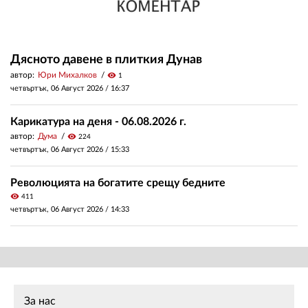
Дясното давене в плиткия Дунав
автор:
Юри Михалков
visibility
1
четвъртък, 06 Август 2026 /
16:37
Карикатура на деня - 06.08.2026 г.
автор:
Дума
visibility
224
четвъртък, 06 Август 2026 /
15:33
Революцията на богатите срещу бедните
visibility
411
четвъртък, 06 Август 2026 /
14:33
За нас