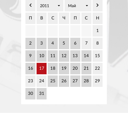
02 975 20 35
keyboard_arrow_left
keyboard_arrow_right
2011
Май
П
В
С
Ч
П
С
Н
1
2
3
4
5
6
7
8
9
10
11
12
13
14
15
16
17
18
19
20
21
22
23
24
25
26
27
28
29
30
31