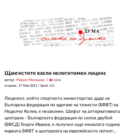
Щангистите взели нелегитимен лиценз
автор:
Марин Милашки
visibility
2216
вторник, 17 Май 2011
/ брой: 111
Лицензът, който спортното министерство даде на
Българска федерация по вдигане на тежести (БФВТ) на
Неделчо Колев, е незаконен. Шефът на алтернативната
централа - Българската федерация по силов двубой
(БФСД) Георги Иванов, е получил още миналата година
марката БФВТ в централата на европейското патент...