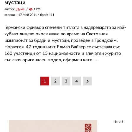
мустаци
автор:
Дума
visibility
1125
вторник, 17 Май 2011
/ брой: 111
Германски фризьор спечели титлата в надпреварата за най-
хубаво лицево окосмяване по време на Световния
шампионат за бради и мустаци, проведен в Трондхайм,
Норвегия. 47-годишният Елмар Вайзер се състезава със
160 участници от 15 националности и впечатли журито
със своя оригинален модел, оформен като ...
keyboard_arrow_right
1
2
3
4
Error9