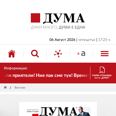
НАЧАЛО
БЪЛГАРИЯ
ИКОНОМИКА
ИЗБОРИ
06 Август 2026
четвъртък
17:25 ч.
СВЯТ
ОБЩЕСТВО
Информация:
КУЛТУРА
и приятели! Ние пак сме тук! Времето се променя и
ПЪРВА СТРАНИЦА
на в-к „ДУМА“
ЖИВОТ
Вестник
СПОРТ
ПРИЛОЖЕНИЯ
ДРУГИ