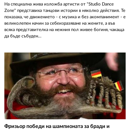
На специална жива изложба артисти от "Studio Dance
Zone" представиха танцови истории в няколко действия. Те
показаха, че движението - с музика и без акомпанимент - е
великолепен начин за себеизразяване на жените, а във
всяка представителка на нежния пол живее богиня, чакаща
да бъде събуден...
Фризьор победи на шампионата за бради и