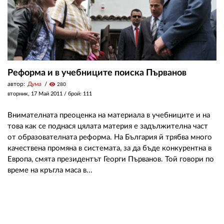
Реформа и в учебниците поиска Първанов
автор:
Дума
visibility
280
вторник, 17 Май 2011
/ брой: 111
Внимателната преоценка на материала в учебниците и на
това как се поднася цялата материя е задължителна част
от образователната реформа. На България й трябва много
качествена промяна в системата, за да бъде конкурентна в
Европа, смята президентът Георги Първанов. Той говори по
време на кръгла маса в...