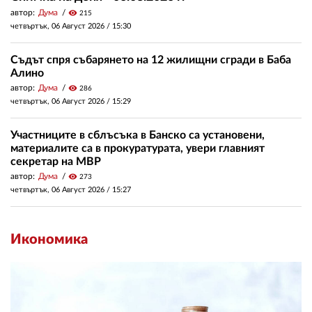
автор:
Дума
visibility
215
четвъртък, 06 Август 2026 /
15:30
Съдът спря събарянето на 12 жилищни сгради в Баба
Алино
автор:
Дума
visibility
286
четвъртък, 06 Август 2026 /
15:29
Участниците в сблъсъка в Банско са установени,
материалите са в прокуратурата, увери главният
секретар на МВР
автор:
Дума
visibility
273
четвъртък, 06 Август 2026 /
15:27
Икономика