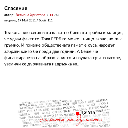
Спасение
автор:
Велиана Христова
visibility
716
вторник, 17 Май 2011
/ брой: 111
Толкова плю сегашната власт по бившата тройна коалиция,
че удави фактите. Това ГЕРБ го може - нищо вярно, но пък
гръмко. И понеже обществената памет е къса, народът
забрави какво бе преди две години. А беше, че
финансирането на образованието и науката тръгна нагоре,
увеличи се държавната издръжка на...