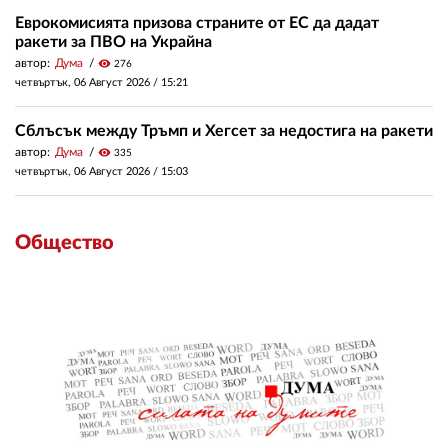
Еврокомисията призова страните от ЕС да дадат
ракети за ПВО на Украйна
автор:
Дума
visibility
276
четвъртък, 06 Август 2026 /
15:21
Сблъсък между Тръмп и Хегсет за недостига на ракети
автор:
Дума
visibility
335
четвъртък, 06 Август 2026 /
15:03
Общество