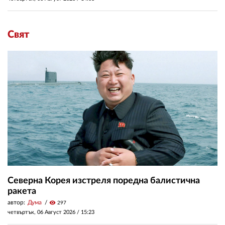
Свят
Северна Корея изстреля поредна балистична
ракета
автор:
Дума
visibility
297
четвъртък, 06 Август 2026 /
15:23