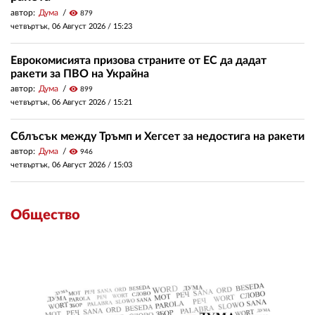
автор:
Дума
visibility
879
четвъртък, 06 Август 2026 /
15:23
Еврокомисията призова страните от ЕС да дадат
ракети за ПВО на Украйна
автор:
Дума
visibility
899
четвъртък, 06 Август 2026 /
15:21
Сблъсък между Тръмп и Хегсет за недостига на ракети
автор:
Дума
visibility
946
четвъртък, 06 Август 2026 /
15:03
Общество