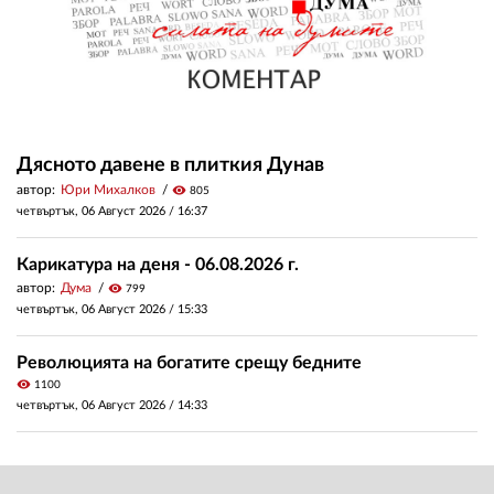
Дясното давене в плиткия Дунав
автор:
Юри Михалков
visibility
805
четвъртък, 06 Август 2026 /
16:37
Карикатура на деня - 06.08.2026 г.
автор:
Дума
visibility
799
четвъртък, 06 Август 2026 /
15:33
Революцията на богатите срещу бедните
visibility
1100
четвъртък, 06 Август 2026 /
14:33