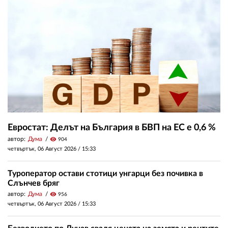
Евростат: Делът на България в БВП на ЕС е 0,6 %
автор:
Дума
visibility
904
четвъртък, 06 Август 2026 /
15:33
Туроператор остави стотици унгарци без почивка в
Слънчев бряг
автор:
Дума
visibility
956
четвъртък, 06 Август 2026 /
15:33