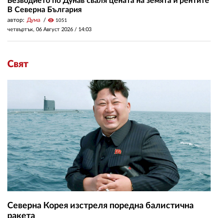
Безводието по Дунав сваля цената на земята и рентите
В Северна България
автор:
Дума
visibility
1051
четвъртък, 06 Август 2026 /
14:03
Свят
Северна Корея изстреля поредна балистична
ракета