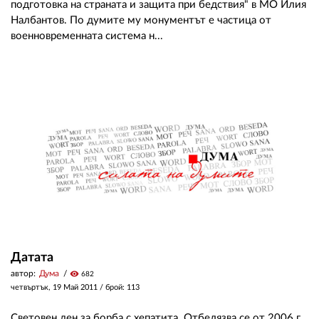
подготовка на страната и защита при бедствия" в МО Илия
Налбантов. По думите му монументът е частица от
военновременната система н...
Датата
автор:
Дума
visibility
682
четвъртък, 19 Май 2011
/ брой: 113
Световен ден за борба с хепатита. Отбелязва се от 2006 г.