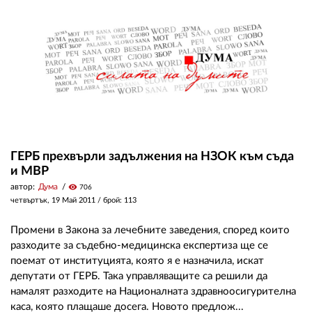
ГЕРБ прехвърли задължения на НЗОК към съда
и МВР
автор:
Дума
visibility
706
четвъртък, 19 Май 2011
/ брой: 113
Промени в Закона за лечебните заведения, според които
разходите за съдебно-медицинска експертиза ще се
поемат от институцията, която я е назначила, искат
депутати от ГЕРБ. Така управляващите са решили да
намалят разходите на Националната здравноосигурителна
каса, която плащаше досега. Новото предлож...