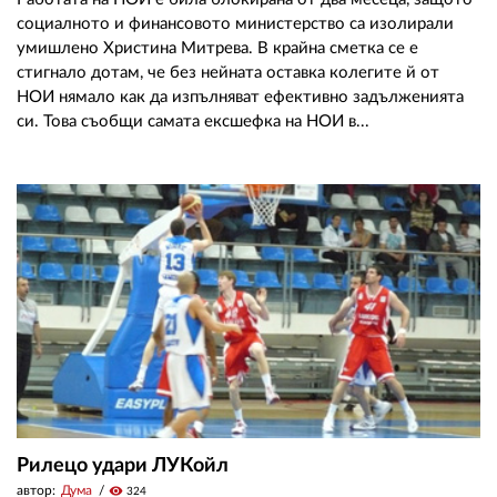
социалното и финансовото министерство са изолирали
умишлено Христина Митрева. В крайна сметка се е
стигнало дотам, че без нейната оставка колегите й от
НОИ нямало как да изпълняват ефективно задълженията
си. Това съобщи самата ексшефка на НОИ в...
Рилецо удари ЛУКойл
автор:
Дума
visibility
324