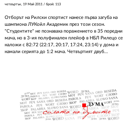
четвъртък, 19 Май 2011
/ брой: 113
Отборът на Рилски спортист нанесе първа загуба на
шампиона ЛУКойл Академик през този сезон.
"Студентите" не познаваха поражението в 35 поредни
мача, но в 3-ия полуфинален плейоф в НБЛ Рилецо се
наложи с 82:72 (22:17, 20:17, 17:24, 23:14) у дома и
намали серията до 1:2 мача. Четвъртият двуб...