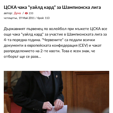
ЦСКА чака "уайлд кард" за Шампионска лига
автор:
Дума
visibility
233
четвъртък, 19 Май 2011
/ брой: 113
Държавният първенец по волейбол при мъжете ЦСКА все
още чака "уайлд кард" за участие в Шампионската лига за
4-та поредна година. "Червените" са подали всички
документи в европейската конфедерация (CEV) и чакат
разпределението на 2-те квоти. Това е ясен знак, че
отборът ще се разв...