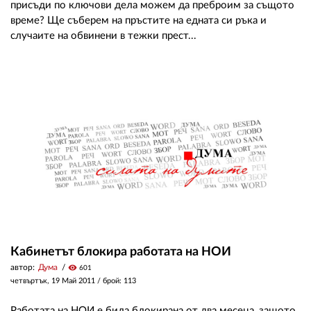
присъди по ключови дела можем да преброим за същото
време? Ще съберем на пръстите на едната си ръка и
случаите на обвинени в тежки прест...
Кабинетът блокира работата на НОИ
автор:
Дума
visibility
601
четвъртък, 19 Май 2011
/ брой: 113
Работата на НОИ е била блокирана от два месеца, защото