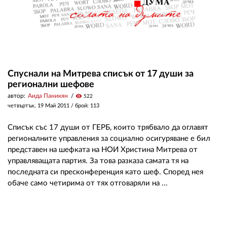
Спуснали на Митрева списък от 17 души за
регионални шефове
автор:
Аида Паникян
visibility
522
четвъртък, 19 Май 2011
/ брой: 113
Списък със 17 души от ГЕРБ, които трябвало да оглавят
регионалните управления за социално осигуряване е бил
представен на шефката на НОИ Христина Митрева от
управляващата партия. За това разказа самата тя на
последната си пресконференция като шеф. Според нея
обаче само четирима от тях отговаряли на ...