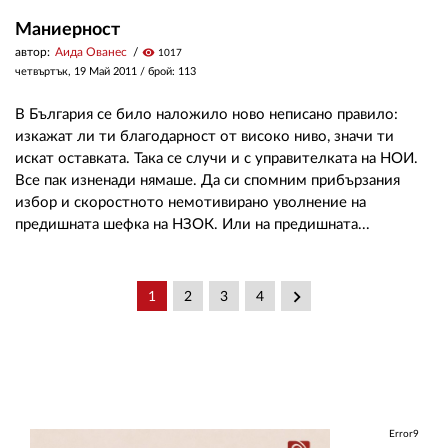
Маниерност
автор:
Аида Ованес
visibility
1017
четвъртък, 19 Май 2011
/ брой: 113
В България се било наложило ново неписано правило:
изкажат ли ти благодарност от високо ниво, значи ти
искат оставката. Така се случи и с управителката на НОИ.
Все пак изненади нямаше. Да си спомним прибързания
избор и скоростното немотивирано уволнение на
предишната шефка на НЗОК. Или на предишната...
keyboard_arrow_right
1
2
3
4
Error9