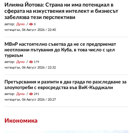
Илияна Йотова: Страна ни има потенциал в
сферата на изкуствения интелект и бизнесът
забелязва тези перспективи
автор:
Дума
visibility
0
четвъртък, 06 Август 2026 /
22:40
МВнР настоятелно съветва да не се предприемат
неотложни пътувания до Куба, в това число с цел
туризъм
автор:
Дума
visibility
179
четвъртък, 06 Август 2026 /
22:32
Претърсвания и разпити в два града по разследване за
злоупотреби с евросредства във ВиК-Кърджали
автор:
Дума
visibility
291
четвъртък, 06 Август 2026 /
20:27
Икономика