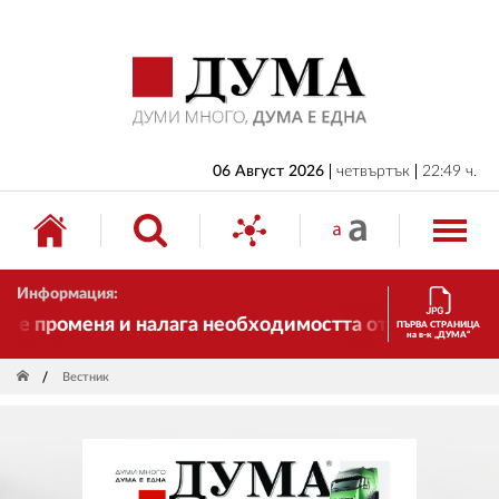
НАЧАЛО
БЪЛГАРИЯ
ИКОНОМИКА
ИЗБОРИ
06 Август 2026
четвъртък
22:49 ч.
СВЯТ
ОБЩЕСТВО
Информация:
КУЛТУРА
 променя и налага необходимостта от трансформации
ПЪРВА СТРАНИЦА
на в-к „ДУМА“
ЖИВОТ
Вестник
СПОРТ
ПРИЛОЖЕНИЯ
ДРУГИ