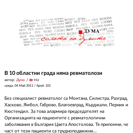
В 10 областни града няма ревматолози
автор:
Дума
visibility
942
сряда, 04 Май 2011
/ брой: 101
Без специалист ревматолог са Монтана, Силистра, Разград,
Хасково, Ямбол, Габрово, Благоевград, Кърджали, Перник и
Кюстендил. За това алармира председателят на
Организацията на пациентите с ревматологични
заболявания в България Цвета Апостолова. Тя припомни, че
част от тези пациенти са трудноподвижни...