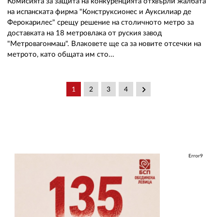
Комисията за защита на конкуренцията отхвърли жалбата
на испанската фирма "Конструксионес и Ауксилиар де
Ферокарилес" срещу решение на столичното метро за
доставката на 18 метровлака от руския завод
"Метровагонмаш". Влаковете ще са за новите отсечки на
метрото, като общата им сто...
keyboard_arrow_right
1
2
3
4
Error9