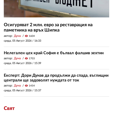
Осигуряват 2 млн. евро за реставрация на
паметника на връх Шипка
автор:
Дума
visibility
1604
сряда, 05 Август 2026 /
16:33
Нелегален цех край София е бълвал фалшив зехтин
автор:
Дума
visibility
1703
сряда, 05 Август 2026 /
15:39
Експерт: Дори Дунав да продължи да спада, въглищни
централи ще задоволят нуждата от ток
автор:
Дума
visibility
1454
сряда, 05 Август 2026 /
15:37
Свят