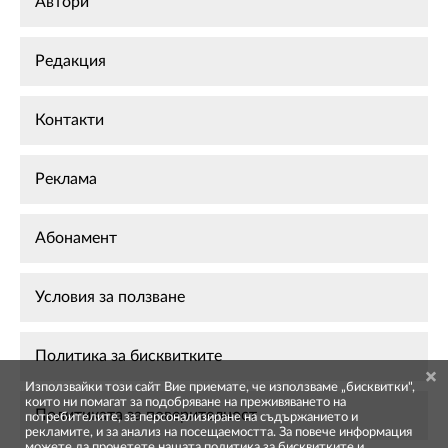
Автори
Редакция
Контакти
Реклама
Абонамент
Условия за ползване
Политика за бисквитките
Използвайки този сайт Вие приемате, че използваме „бисквитки",
които ни помагат за подобряване на преживяването на
Политиката за поверителност
потребителите, за персонализиране на съдържанието и
рекламите, и за анализ на посещаемостта. За повече информация
можете да прочетете нашата
политика за бисквитките
и