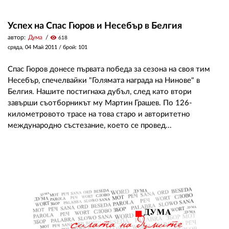
Успех на Спас Гюров и Несебър в Белгия
автор:
Дума
visibility
618
сряда, 04 Май 2011
/ брой: 101
Спас Гюров донесе първата победа за сезона на своя тим
Несебър, спечелвайки "Голямата награда на Нинове" в
Белгия. Нашите постигнаха дубъл, след като втори
завърши съотборникът му Мартин Грашев. По 126-
километровото трасе на това старо и авторитетно
международно състезание, което се провед...