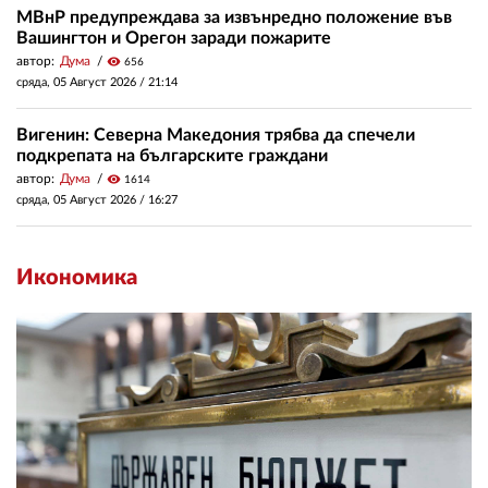
МВнР предупреждава за извънредно положение във
Вашингтон и Орегон заради пожарите
автор:
Дума
visibility
656
сряда, 05 Август 2026 /
21:14
Вигенин: Северна Македония трябва да спечели
подкрепата на българските граждани
автор:
Дума
visibility
1614
сряда, 05 Август 2026 /
16:27
Икономика