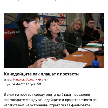
Кинодейците пак плашат с протести
автор:
Надежда Ушева
visibility
1767
сряда, 04 Май 2011
/ брой: 101
В знак на протест срещу опита да бъдат провалени
преговорите между кинодейците и правителството за
изработване на устойчива стратегия за филмовата