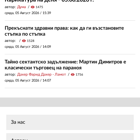
Карикатура на деня - 05.08.2026 г.
автор:
Дума
visibility
1475
сряда, 05 Август 2026 /
15:39
Прекъснати здравни права: как да ги възстановите
стъпка по стъпка
автор:
visibility
1528
сряда, 05 Август 2026 /
14:09
Тайно сектантско задължение: Мартин Димитров е
класически търговец на параноя
автор:
Дахер Фарид Дахер - Ламот
visibility
1756
сряда, 05 Август 2026 /
14:07
За нас