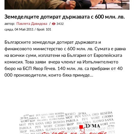
Земеделците дотират държавата с 600 млн. лв.
автор:
Павлета Давидова
visibility
3432
сряда, 04 Май 2011
/ брой: 101
Българските земеделци дотират държавата и
финансовото министерство с 600 млн. лв. Сумата е равна
на всички суми, изплатени на България от Европейската
комисия. Това заяви вчера членът на Изпълнителното
бюро на БСП Явор Гечев. 140 млн. лв. са прибрани от 40
000 производители, които бяха принуде...