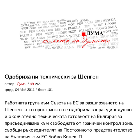
Одобриха ни технически за Шенген
автор:
Дума
visibility
265
сряда, 04 Май 2011
/ брой: 101
Работната група към Съвета на ЕС за разширяването на
Шенгенското пространство е одобрила вчера единодушно
и окончателно техническата готовност на България за
присъединяване към свободната от граничен контрол зона,
съобщи ръководителят на Постоянното представителство
на България към ЕС Бойко Коцев. П...