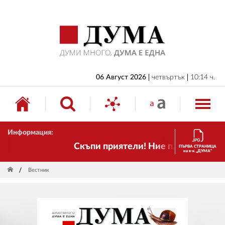
НАЧАЛО
БЪЛГАРИЯ
ИКОНОМИКА
ИЗБОРИ
06 Август 2026
четвъртък
10:14 ч.
СВЯТ
ОБЩЕСТВО
Информация:
КУЛТУРА
Скъпи приятели! Ние пак сме тук! Вре
ПЪРВА СТРАНИЦА
на в-к „ДУМА“
ЖИВОТ
Вестник
СПОРТ
ПРИЛОЖЕНИЯ
ДРУГИ