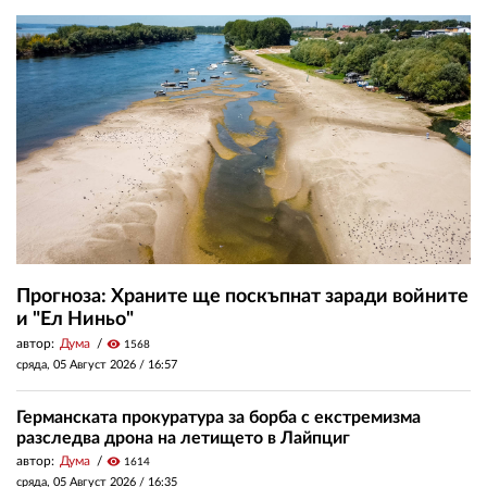
Прогноза: Храните ще поскъпнат заради войните
и "Ел Ниньо"
автор:
Дума
visibility
1568
сряда, 05 Август 2026 /
16:57
Германската прокуратура за борба с екстремизма
разследва дрона на летището в Лайпциг
автор:
Дума
visibility
1614
сряда, 05 Август 2026 /
16:35