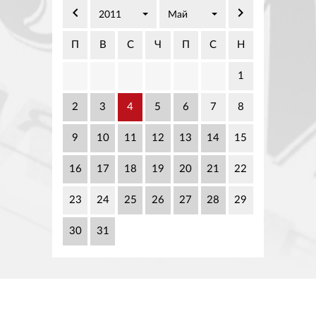
02 975 20 35
keyboard_arrow_left
keyboard_arrow_right
2011
Май
П
В
С
Ч
П
С
Н
1
2
3
4
5
6
7
8
9
10
11
12
13
14
15
16
17
18
19
20
21
22
23
24
25
26
27
28
29
30
31