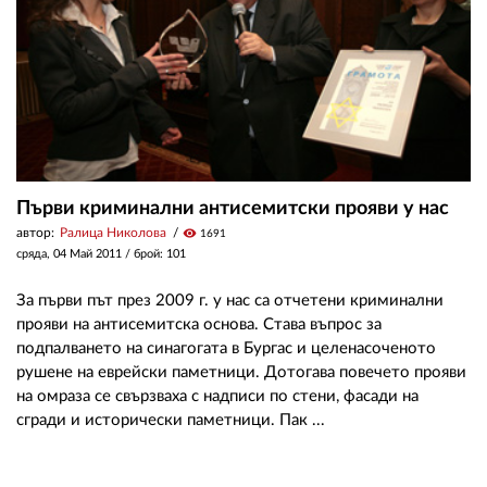
Първи криминални антисемитски прояви у нас
автор:
Ралица Николова
visibility
1691
сряда, 04 Май 2011
/ брой: 101
За първи път през 2009 г. у нас са отчетени криминални
прояви на антисемитска основа. Става въпрос за
подпалването на синагогата в Бургас и целенасоченото
рушене на еврейски паметници. Дотогава повечето прояви
на омраза се свързваха с надписи по стени, фасади на
сгради и исторически паметници. Пак ...