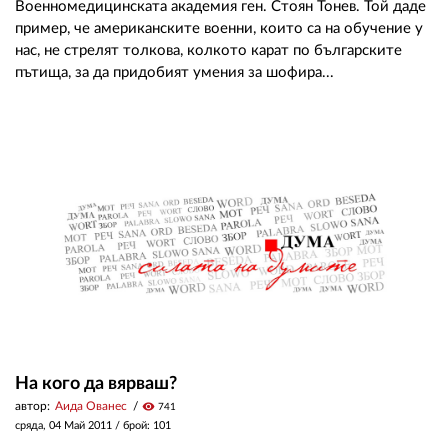
Военномедицинската академия ген. Стоян Тонев. Той даде
пример, че американските военни, които са на обучение у
нас, не стрелят толкова, колкото карат по българските
пътища, за да придобият умения за шофира...
На кого да вярваш?
автор:
Аида Ованес
visibility
741
сряда, 04 Май 2011
/ брой: 101