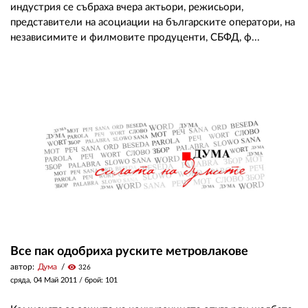
индустрия се събраха вчера актьори, режисьори,
представители на асоциации на българските оператори, на
независимите и филмовите продуценти, СБФД, ф...
Все пак одобриха руските метровлакове
автор:
Дума
visibility
326
сряда, 04 Май 2011
/ брой: 101