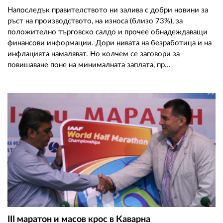
Напоследък правителството ни залива с добри новини за
ръст на производството, на износа (близо 73%), за
положително търговско салдо и прочее обнадеждаващи
финансови информации. Дори нивата на безработица и на
инфлацията намаляват. Но колчем се заговори за
повишаване поне на минималната заплата, пр...
III маратон и масов крос в Каварна