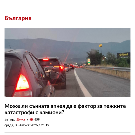
България
Може ли сънната апнея да е фактор за тежките
катастрофи с камиони?
автор:
Дума
visibility
659
сряда, 05 Август 2026 /
21:19