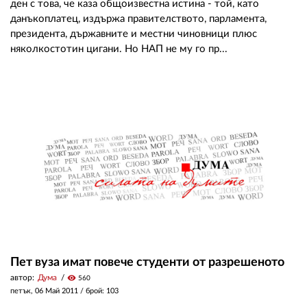
ден с това, че каза общоизвестна истина - той, като
данъкоплатец, издържа правителството, парламента,
президента, държавните и местни чиновници плюс
няколкостотин цигани. Но НАП не му го пр...
Пет вуза имат повече студенти от разрешеното
автор:
Дума
visibility
560
петък, 06 Май 2011
/ брой: 103