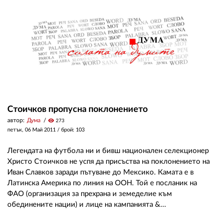
Стоичков пропусна поклонението
автор:
Дума
visibility
273
петък, 06 Май 2011
/ брой: 103
Легендата на футбола ни и бивш национален селекционер
Христо Стоичков не успя да присъства на поклонението на
Иван Славков заради пътуване до Мексико. Камата е в
Латинска Америка по линия на ООН. Той е посланик на
ФАО (организация за прехрана и земеделие към
обединените нации) и лице на кампанията &...