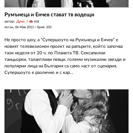
Румънеца и Енчев стават тв водещи
автор:
Дума
visibility
408
петък, 06 Май 2011
/ брой: 103
Не просто шоу, а "Супершоуто на Румънеца и Енчев" е
новият телевизионен проект на рапърите, който започва
тази неделя от 20 ч. по Планета ТВ. Сексапилни
танцьорки, талантливи певци, големи музикални звезди и
популярни лица на България са само част от сценария.
Супершоуто е различно и с кар...