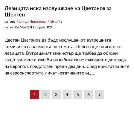
Левицата иска изслушване на Цветанов за
Шенген
автор:
Ралица Николова
visibility
1473
петък, 06 Май 2011
/ брой: 103
Цветан Цветанов да бъде изслушан от вътрешната
комисия в парламента по темата Шенген ще поискат от
левицата. Вътрешният министър ще трябва да обясни
защо гръмките хвалби на кабинета не съвпадат с доклада
на Европол, представен преди два дни. Сред констатациите
на евроекспертите личат негативните оц...
keyboard_arrow_right
1
2
3
4
5
6