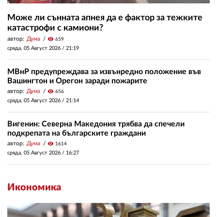
Може ли сънната апнея да е фактор за тежките
катастрофи с камиони?
автор:
Дума
visibility
659
сряда, 05 Август 2026 /
21:19
МВнР предупреждава за извънредно положение във
Вашингтон и Орегон заради пожарите
автор:
Дума
visibility
656
сряда, 05 Август 2026 /
21:14
Вигенин: Северна Македония трябва да спечели
подкрепата на българските граждани
автор:
Дума
visibility
1614
сряда, 05 Август 2026 /
16:27
Икономика