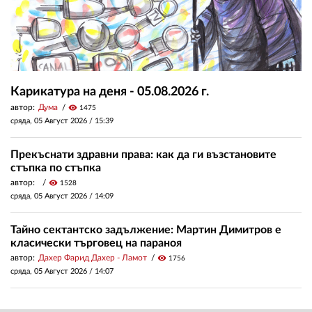
Карикатура на деня - 05.08.2026 г.
автор:
Дума
visibility
1475
сряда, 05 Август 2026 /
15:39
Прекъснати здравни права: как да ги възстановите
стъпка по стъпка
автор:
visibility
1528
сряда, 05 Август 2026 /
14:09
Тайно сектантско задължение: Мартин Димитров е
класически търговец на параноя
автор:
Дахер Фарид Дахер - Ламот
visibility
1756
сряда, 05 Август 2026 /
14:07