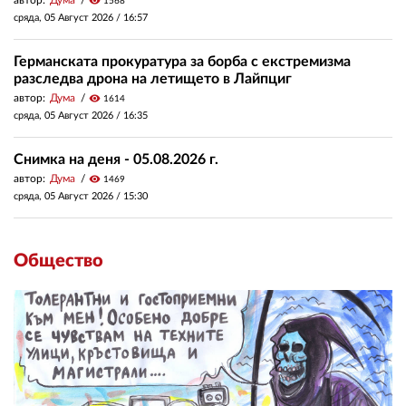
автор:
Дума
visibility
1568
сряда, 05 Август 2026 /
16:57
Германската прокуратура за борба с екстремизма
разследва дрона на летището в Лайпциг
автор:
Дума
visibility
1614
сряда, 05 Август 2026 /
16:35
Снимка на деня - 05.08.2026 г.
автор:
Дума
visibility
1469
сряда, 05 Август 2026 /
15:30
Общество