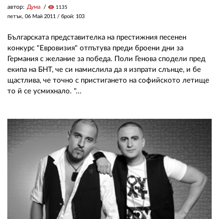
автор:
Дума
visibility
1135
петък, 06 Май 2011
/ брой: 103
Българската представителка на престижния песенен
конкурс "Евровизия" отпътува преди броени дни за
Германия с желание за победа. Поли Генова сподели пред
екипа на БНТ, че си намислила да я изпрати слънце, и бе
щастлива, че точно с пристигането на софийското летище
то й се усмихнало. "...