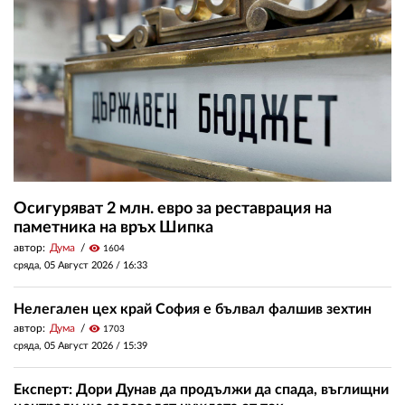
Осигуряват 2 млн. евро за реставрация на
паметника на връх Шипка
автор:
Дума
visibility
1604
сряда, 05 Август 2026 /
16:33
Нелегален цех край София е бълвал фалшив зехтин
автор:
Дума
visibility
1703
сряда, 05 Август 2026 /
15:39
Експерт: Дори Дунав да продължи да спада, въглищни