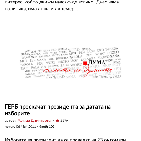
интерес, който движи навсякъде всичко. Днес няма
политика, има лъжа и лицемер...
ГЕРБ прескачат президента за датата на
изборите
автор:
Ралица Димитрова
visibility
5379
петък, 06 Май 2011
/ брой: 103
Изборите за президент да се проведат на 23 октомври.