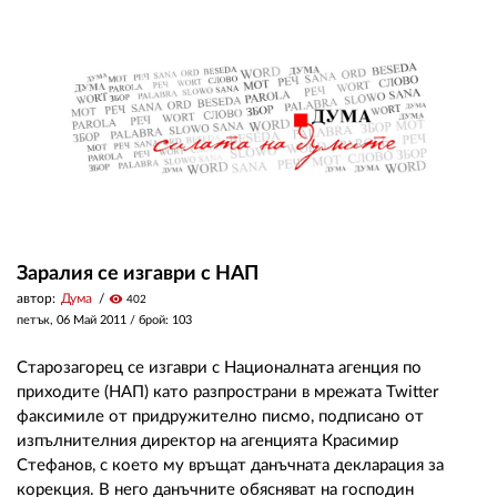
Заралия се изгаври с НАП
автор:
Дума
visibility
402
петък, 06 Май 2011
/ брой: 103
Старозагорец се изгаври с Националната агенция по
приходите (НАП) като разпространи в мрежата Twitter
факсимиле от придружително писмо, подписано от
изпълнителния директор на агенцията Красимир
Стефанов, с което му връщат данъчната декларация за
корекция. В него данъчните обясняват на господин