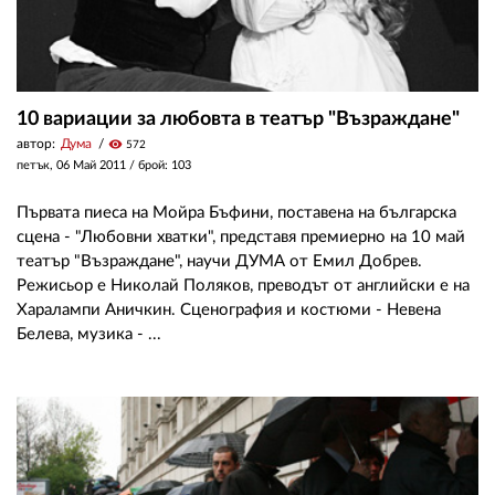
10 вариации за любовта в театър "Възраждане"
автор:
Дума
visibility
572
петък, 06 Май 2011
/ брой: 103
Първата пиеса на Мойра Бъфини, поставена на българска
сцена - "Любовни хватки", представя премиерно на 10 май
театър "Възраждане", научи ДУМА от Емил Добрев.
Режисьор е Николай Поляков, преводът от английски е на
Харалампи Аничкин. Сценография и костюми - Невена
Белева, музика - ...