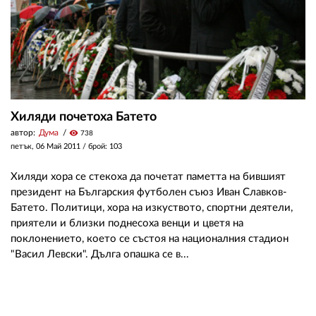
Хиляди почетоха Батето
автор:
Дума
visibility
738
петък, 06 Май 2011
/ брой: 103
Хиляди хора се стекоха да почетат паметта на бившият
президент на Българския футболен съюз Иван Славков-
Батето. Политици, хора на изкуството, спортни деятели,
приятели и близки поднесоха венци и цветя на
поклонението, което се състоя на националния стадион
"Васил Левски". Дълга опашка се в...