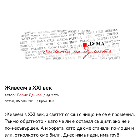
Живеем в XXI век
автор:
Борис Данков
visibility
2726
петък, 06 Май 2011
/ брой: 103
Живеем в XXI век, а светът сякаш с нищо не се е променил.
Тъкмо обратното - като че ли е останал същият, ако не и
по-несъвършен. А и хората, като да сме станали по-лоши и
зли, отколкото сме били. Днес няма идеи, има груб