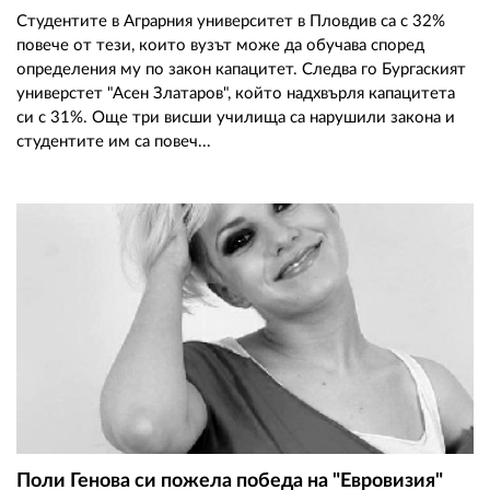
Студентите в Аграрния университет в Пловдив са с 32%
повече от тези, които вузът може да обучава според
определения му по закон капацитет. Следва го Бургаският
универстет "Асен Златаров", който надхвърля капацитета
си с 31%. Още три висши училища са нарушили закона и
студентите им са повеч...
Поли Генова си пожела победа на "Евровизия"