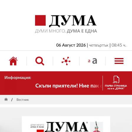
НАЧАЛО
БЪЛГАРИЯ
ИКОНОМИКА
ИЗБОРИ
06 Август 2026
четвъртък
08:45 ч.
СВЯТ
ОБЩЕСТВО
Информация:
КУЛТУРА
Скъпи приятели! Ние пак сме тук! Времет
ПЪРВА СТРАНИЦА
на в-к „ДУМА“
ЖИВОТ
Вестник
СПОРТ
ПРИЛОЖЕНИЯ
ДРУГИ