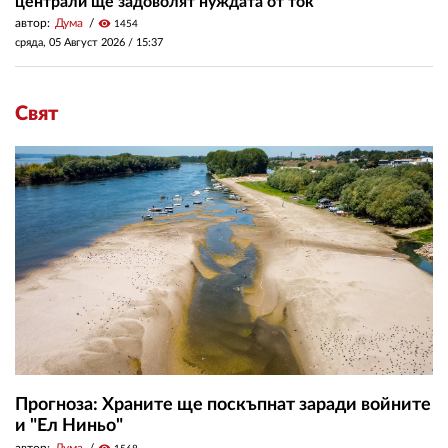
централи ще задоволят нуждата от ток
автор:
Дума
visibility
1454
сряда, 05 Август 2026 /
15:37
Свят
Прогноза: Храните ще поскъпнат заради войните
и "Ел Ниньо"