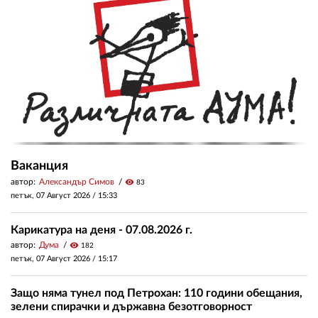
Ваканция
автор:
Александър Симов
visibility
83
петък, 07 Август 2026 /
15:33
Карикатура на деня - 07.08.2026 г.
автор:
Дума
visibility
182
петък, 07 Август 2026 /
15:17
Защо няма тунел под Петрохан: 110 години обещания,
зелени спирачки и държавна безотговорност