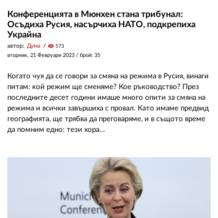
Конференцията в Мюнхен стана трибунал:
Осъдиха Русия, насърчиха НАТО, подкрепиха
Украйна
автор:
Дума
visibility
573
вторник, 21 Февруари 2023
/ брой: 35
Когато чуя да се говори за смяна на режима в Русия, винаги
питам: кой режим ще сменяме? Кое ръководство? През
последните десет години имаше много опити за смяна на
режима и всички завършиха с провал. Като имаме предвид
географията, ще трябва да преговаряме, и в същото време
да помним едно: тези хора...