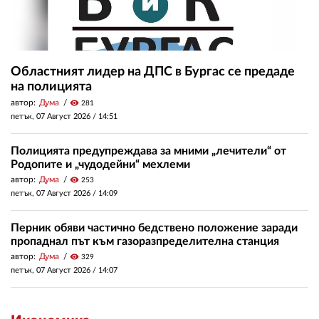
Областният лидер на ДПС в Бургас се предаде
на полицията
автор:
Дума
visibility
281
петък, 07 Август 2026 /
14:51
Полицията предупреждава за мними „лечители“ от
Родопите и „чудодейни“ мехлеми
автор:
Дума
visibility
253
петък, 07 Август 2026 /
14:09
Перник обяви частично бедствено положение заради
пропаднал път към газоразпределителна станция
автор:
Дума
visibility
329
петък, 07 Август 2026 /
14:07