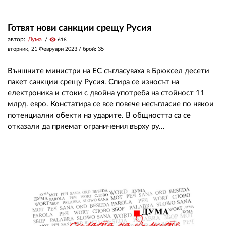
Готвят нови санкции срещу Русия
автор:
Дума
visibility
618
вторник, 21 Февруари 2023
/ брой: 35
Външните министри на ЕС съгласуваха в Брюксел десети
пакет санкции срещу Русия. Спира се износът на
електроника и стоки с двойна употреба на стойност 11
млрд. евро. Констатира се все повече несъгласие по някои
потенциални обекти на ударите. В общността са се
отказали да приемат ограничения върху ру...