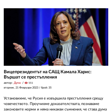
Вицепрезидентът на САЩ Камала Харис:
Вършат се престъпления
автор:
Дума
visibility
551
вторник, 21 Февруари 2023
/ брой: 35
Установихме, че Русия е извършила престъпления срещу
човечеството. Проучихме доказателствата, познаваме
законовите норми и няма никакви съмнения, че става дума