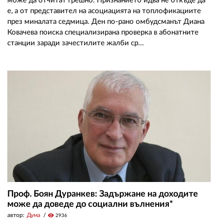
може да отчитат грешно. Признанието идва не откъде да
е, а от представител на асоциацията на топлофикациите
през миналата седмица. Ден по-рано омбудсманът Диана
Ковачева поиска специализирана проверка в абонатните
станции заради зачестилите жалби ср...
Проф. Боян Дуранкев: Задържане на доходите
може да доведе до социални вълнения*
автор:
Дума
visibility
2936