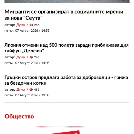
Мигранти се организират в социалните мрежи
за нова "Сеута"
автор:
Дума
visibility
266
петък, 07 Август 2026 /
14:53
Япония отмени над 500 полета заради приближаващия
тайфун „Делфин“
автор:
Дума
visibility
263
петък, 07 Август 2026 /
14:05
Гръцки остров предлага работа за доброволци - грижа
за бездомни котки
автор:
Дума
visibility
483
петък, 07 Август 2026 /
13:03
Общество