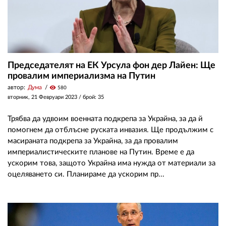
Председателят на ЕК Урсула фон дер Лайен: Ще
провалим империализма на Путин
автор:
Дума
visibility
580
вторник, 21 Февруари 2023
/ брой: 35
Трябва да удвоим военната подкрепа за Украйна, за да й
помогнем да отблъсне руската инвазия. Ще продължим с
масираната подкрепа за Украйна, за да провалим
империалистическите планове на Путин. Време е да
ускорим това, защото Украйна има нужда от материали за
оцеляването си. Планираме да ускорим пр...