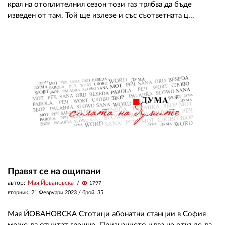
края на отоплителния сезон този газ трябва да бъде
изведен от там. Той ще излезе и със съответната ц...
Правят се на ощипани
автор:
Мая Йовановска
visibility
1797
вторник, 21 Февруари 2023
/ брой: 35
Мая ЙОВАНОВСКА Стотици абонатни станции в София