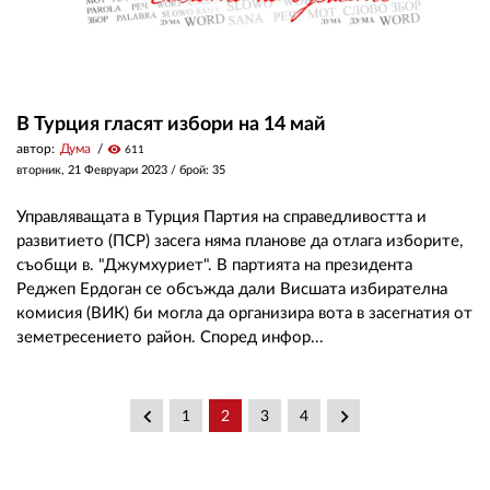
В Турция гласят избори на 14 май
автор:
Дума
visibility
611
вторник, 21 Февруари 2023
/ брой: 35
Управляващата в Турция Партия на справедливостта и
развитието (ПСР) засега няма планове да отлага изборите,
съобщи в. "Джумхуриет". В партията на президента
Реджеп Ердоган се обсъжда дали Висшата избирателна
комисия (ВИК) би могла да организира вота в засегнатия от
земетресението район. Според инфор...
keyboard_arrow_left
keyboard_arrow_right
1
2
3
4