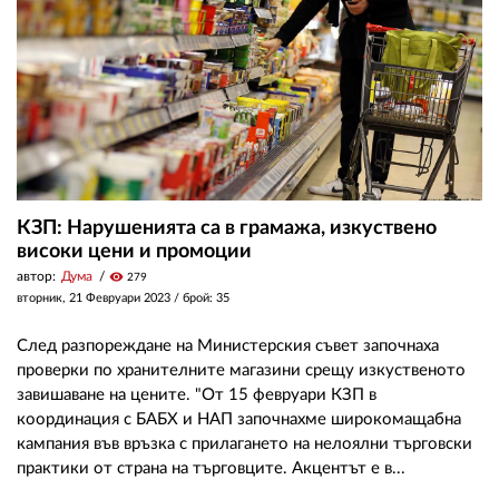
КЗП: Нарушенията са в грамажа, изкуствено
високи цени и промоции
автор:
Дума
visibility
279
вторник, 21 Февруари 2023
/ брой: 35
След разпореждане на Министерския съвет започнаха
проверки по хранителните магазини срещу изкуственото
завишаване на цените. "От 15 февруари КЗП в
координация с БАБХ и НАП започнахме широкомащабна
кампания във връзка с прилагането на нелоялни търговски
практики от страна на търговците. Акцентът е в...