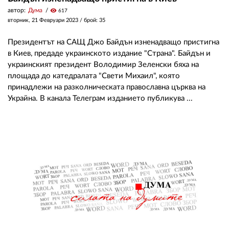
автор:
Дума
visibility
617
вторник, 21 Февруари 2023
/ брой: 35
Президентът на САЩ Джо Байдън изненадващо пристигна
в Киев, предаде украинското издание "Страна". Байдън и
украинският президент Володимир Зеленски бяха на
площада до катедралата "Свети Михаил", която
принадлежи на разколническата православна църква на
Украйна. В канала Телеграм изданието публикува ...