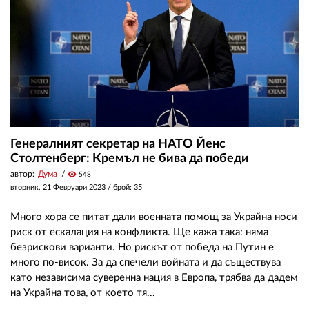
Генералният секретар на НАТО Йенс
Столтенберг: Кремъл не бива да победи
автор:
Дума
visibility
548
вторник, 21 Февруари 2023
/ брой: 35
Много хора се питат дали военната помощ за Украйна носи
риск от ескалация на конфликта. Ще кажа така: няма
безрискови варианти. Но рискът от победа на Путин е
много по-висок. За да спечели войната и да съществува
като независима суверенна нация в Европа, трябва да дадем
на Украйна това, от което тя...