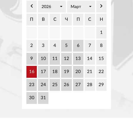
02 975 20 35
keyboard_arrow_left
keyboard_arrow_right
2026
Март
П
В
С
Ч
П
С
Н
1
2
3
4
5
6
7
8
9
10
11
12
13
14
15
16
17
18
19
20
21
22
23
24
25
26
27
28
29
30
31