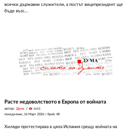
всички държавни служители, а постът вицепрезидент ще
бъде възс...
Расте недоволството в Европа от войната
автор:
Дума
visibility
1653
понеделник, 16 Март 2026
/ брой: 48
Хиляди протестираха в цяла Испания срещу войната на