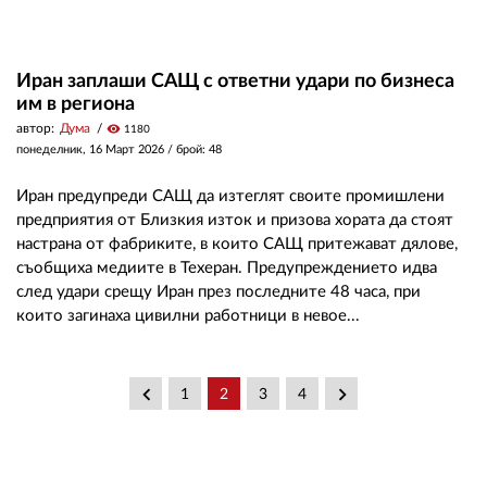
Иран заплаши САЩ с ответни удари по бизнеса
им в региона
автор:
Дума
visibility
1180
понеделник, 16 Март 2026
/ брой: 48
Иран предупреди САЩ да изтеглят своите промишлени
предприятия от Близкия изток и призова хората да стоят
настрана от фабриките, в които САЩ притежават дялове,
съобщиха медиите в Техеран. Предупреждението идва
след удари срещу Иран през последните 48 часа, при
които загинаха цивилни работници в невое...
keyboard_arrow_left
keyboard_arrow_right
1
2
3
4