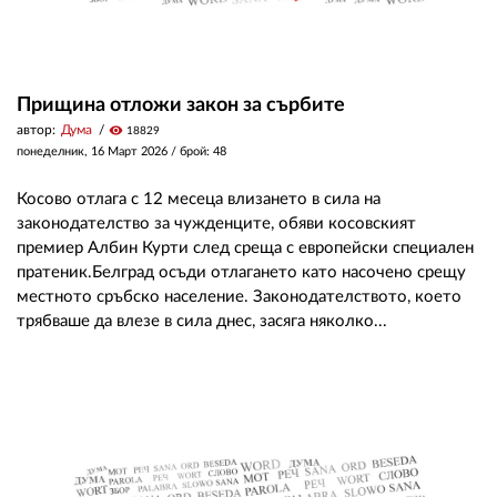
Прищина отложи закон за сърбите
автор:
Дума
visibility
18829
понеделник, 16 Март 2026
/ брой: 48
Косово отлага с 12 месеца влизането в сила на
законодателство за чужденците, обяви косовският
премиер Албин Курти след среща с европейски специален
пратеник.Белград осъди отлагането като насочено срещу
местното сръбско население. Законодателството, което
трябваше да влезе в сила днес, засяга няколко...