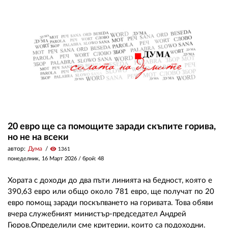
20 евро ще са помощите заради скъпите горива,
но не на всеки
автор:
Дума
visibility
1361
понеделник, 16 Март 2026
/ брой: 48
Хората с доходи до два пъти линията на бедност, която е
390,63 евро или общо около 781 евро, ще получат по 20
евро помощ заради поскъпването на горивата. Това обяви
вчера служебният министър-председател Андрей
Гюров.Определили сме критерии, които са подоходни.