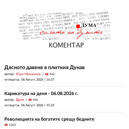
Дясното давене в плиткия Дунав
автор:
Юри Михалков
visibility
942
четвъртък, 06 Август 2026 /
16:37
Карикатура на деня - 06.08.2026 г.
автор:
Дума
visibility
936
четвъртък, 06 Август 2026 /
15:33
Революцията на богатите срещу бедните
visibility
1263