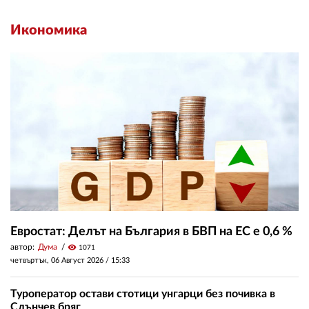
Икономика
Евростат: Делът на България в БВП на ЕС е 0,6 %
автор:
Дума
visibility
1071
четвъртък, 06 Август 2026 /
15:33
Туроператор остави стотици унгарци без почивка в
Слънчев бряг