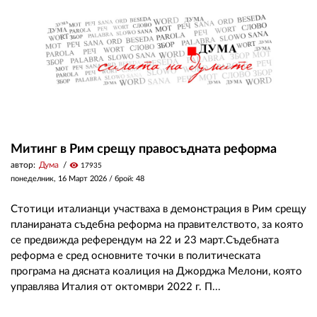
Митинг в Рим срещу правосъдната реформа
автор:
Дума
visibility
17935
понеделник, 16 Март 2026
/ брой: 48
Стотици италианци участваха в демонстрация в Рим срещу
планираната съдебна реформа на правителството, за която
се предвижда референдум на 22 и 23 март.Съдебната
реформа е сред основните точки в политическата
програма на дясната коалиция на Джорджа Мелони, която
управлява Италия от октомври 2022 г. П...