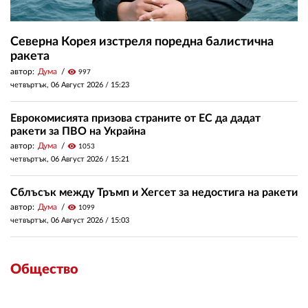
Северна Корея изстреля поредна балистична
ракета
автор:
Дума
visibility
997
четвъртък, 06 Август 2026 /
15:23
Еврокомисията призова страните от ЕС да дадат
ракети за ПВО на Украйна
автор:
Дума
visibility
1053
четвъртък, 06 Август 2026 /
15:21
Сблъсък между Тръмп и Хегсет за недостига на ракети
автор:
Дума
visibility
1099
четвъртък, 06 Август 2026 /
15:03
Общество