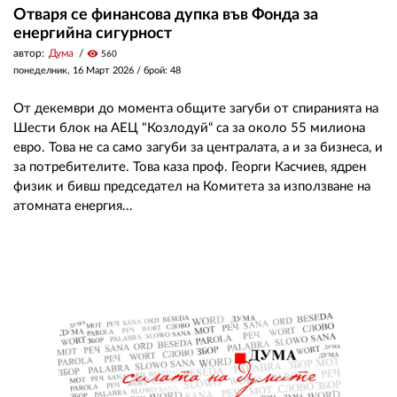
Отваря се финансова дупка във Фонда за
енергийна сигурност
автор:
Дума
visibility
560
понеделник, 16 Март 2026
/ брой: 48
От декември до момента общите загуби от спиранията на
Шести блок на АЕЦ "Козлодуй“ са за около 55 милиона
евро. Това не са само загуби за централата, а и за бизнеса, и
за потребителите. Това каза проф. Георги Касчиев, ядрен
физик и бивш председател на Комитета за използване на
атомната енергия...