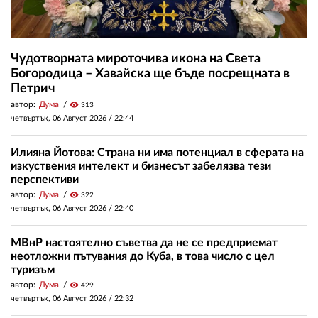
Чудотворната мироточива икона на Света
Богородица – Хавайска ще бъде посрещната в
Петрич
автор:
Дума
visibility
313
четвъртък, 06 Август 2026 /
22:44
Илияна Йотова: Страна ни има потенциал в сферата на
изкуствения интелект и бизнесът забелязва тези
перспективи
автор:
Дума
visibility
322
четвъртък, 06 Август 2026 /
22:40
МВнР настоятелно съветва да не се предприемат
неотложни пътувания до Куба, в това число с цел
туризъм
автор:
Дума
visibility
429
четвъртък, 06 Август 2026 /
22:32