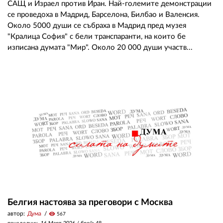
САЩ и Израел против Иран. Най-големите демонстрации
се проведоха в Мадрид, Барселона, Билбао и Валенсия.
Около 5000 души се събраха в Мадрид пред музея
"Кралица София" с бели транспаранти, на които бе
изписана думата "Мир". Около 20 000 души участв...
Белгия настоява за преговори с Москва
автор:
Дума
visibility
567