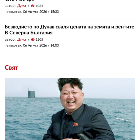
автор:
Дума
visibility
1084
четвъртък, 06 Август 2026 /
15:33
Безводието по Дунав сваля цената на земята и рентите
В Северна България
автор:
Дума
visibility
1205
четвъртък, 06 Август 2026 /
14:03
Свят