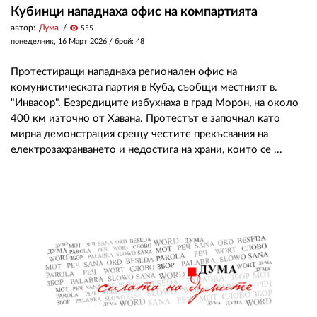
Кубинци нападнаха офис на компартията
автор:
Дума
visibility
555
понеделник, 16 Март 2026
/ брой: 48
Протестиращи нападнаха регионален офис на
комунистическата партия в Куба, съобщи местният в.
"Инвасор". Безредиците избухнаха в град Морон, на около
400 км източно от Хавана. Протестът е започнал като
мирна демонстрация срещу честите прекъсвания на
електрозахранването и недостига на храни, които се ...