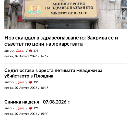
Нов скандал в здравеопазването: Закрива се и
съветът по цени на лекарствата
автор:
Дума
visibility
375
петък, 07 Август 2026 /
16:17
Съдът остави в ареста петимата младежи за
убийството в Пловдив
автор:
Дума
visibility
355
петък, 07 Август 2026 /
16:15
Снимка на деня - 07.08.2026 г.
автор:
Дума
visibility
573
петък, 07 Август 2026 /
15:30