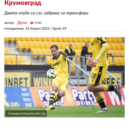
Крумовград
Двата клуба са със забрана за трансфери
ЗА НАС
Дума
автор:
visibility
5740
АВТОРИ
понеделник, 14 Април 2025
/ брой: 69
РЕДАКЦИЯ
КОНТАКТИ
РЕКЛАМА
АБОНАМЕНТ
УСЛОВИЯ ЗА ПОЛЗВАНЕ
ПОЛИТИКА ЗА БИСКВИТКИТЕ
ПОЛИТИКАТА ЗА
ПОВЕРИТЕЛНОСТ
Снимка botevplovdiv.bg