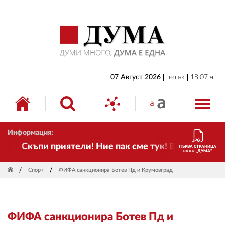
НАЧАЛО
БЪЛГАРИЯ
ИКОНОМИКА
ИЗБОРИ
07 Август 2026
петък
18:07 ч.
СВЯТ
ОБЩЕСТВО
Информация:
КУЛТУРА
Скъпи приятели! Ние пак сме тук! Времето се про
ПЪРВА СТРАНИЦА
на в-к „ДУМА“
ЖИВОТ
Спорт
ФИФА санкционира Ботев Пд и Крумовград
СПОРТ
ПРИЛОЖЕНИЯ
ФИФА санкционира Ботев Пд и
ДРУГИ