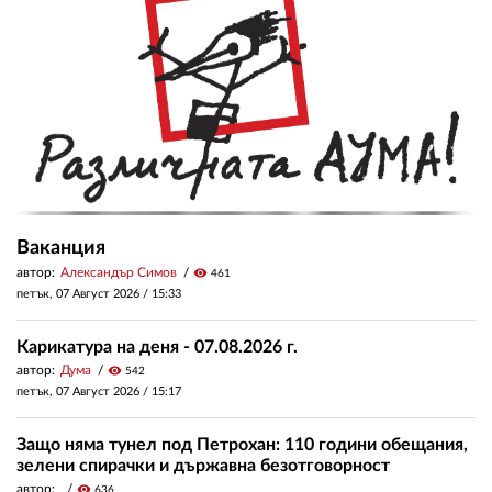
Ваканция
автор:
Александър Симов
visibility
461
петък, 07 Август 2026 /
15:33
Карикатура на деня - 07.08.2026 г.
автор:
Дума
visibility
542
петък, 07 Август 2026 /
15:17
Защо няма тунел под Петрохан: 110 години обещания,
зелени спирачки и държавна безотговорност
автор:
visibility
636