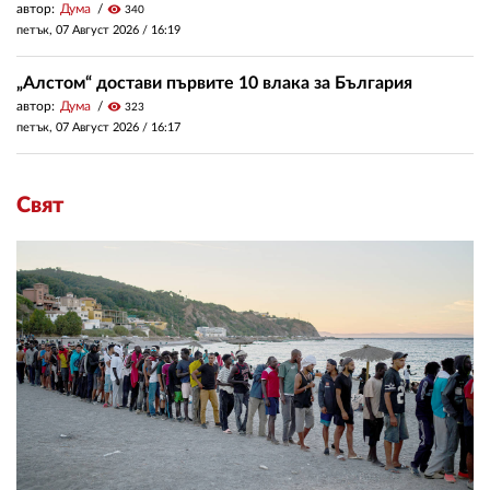
автор:
Дума
visibility
340
петък, 07 Август 2026 /
16:19
„Алстом“ достави първите 10 влака за България
автор:
Дума
visibility
323
петък, 07 Август 2026 /
16:17
Свят