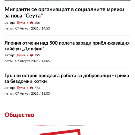
Мигранти се организират в социалните мрежи
за нова "Сеута"
автор:
Дума
visibility
658
петък, 07 Август 2026 /
14:53
Япония отмени над 500 полета заради приближаващия
тайфун „Делфин“
автор:
Дума
visibility
555
петък, 07 Август 2026 /
14:05
Гръцки остров предлага работа за доброволци - грижа
за бездомни котки
автор:
Дума
visibility
773
петък, 07 Август 2026 /
13:03
Общество