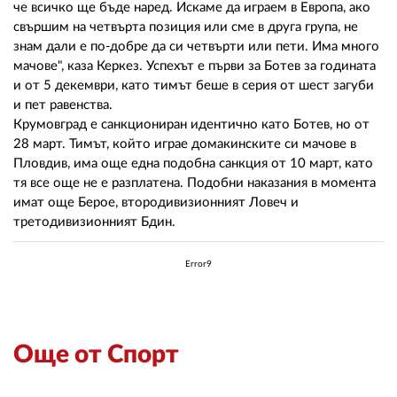
че всичко ще бъде наред. Искаме да играем в Европа, ако
свършим на четвърта позиция или сме в друга група, не
знам дали е по-добре да си четвърти или пети. Има много
мачове", каза Керкез. Успехът е първи за Ботев за годината
и от 5 декември, като тимът беше в серия от шест загуби
и пет равенства.
Крумовград е санкциониран идентично като Ботев, но от
28 март. Тимът, който играе домакинските си мачове в
Пловдив, има още една подобна санкция от 10 март, като
тя все още не е разплатена. Подобни наказания в момента
имат още Берое, втородивизионният Ловеч и
третодивизионният Бдин.
Error9
Още от Спорт