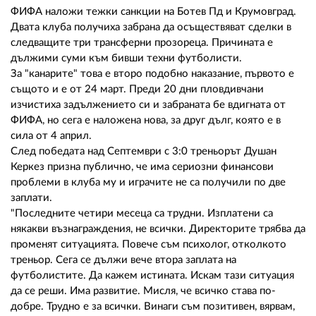
02 975 20 35
ФИФА наложи тежки санкции на Ботев Пд и Крумовград.
Двата клуба получиха забрана да осъществяват сделки в
следващите три трансферни прозореца. Причината е
дължими суми към бивши техни футболисти.
За "канарите" това е второ подобно наказание, първото е
същото и е от 24 март. Преди 20 дни пловдивчани
изчистиха задължението си и забраната бе вдигната от
ФИФА, но сега е наложена нова, за друг дълг, която е в
сила от 4 април.
След победата над Септември с 3:0 треньорът Душан
Керкез призна публично, че има сериозни финансови
проблеми в клуба му и играчите не са получили по две
заплати.
"Последните четири месеца са трудни. Изплатени са
някакви възнаграждения, не всички. Директорите трябва да
променят ситуацията. Повече съм психолог, отколкото
треньор. Сега се дължи вече втора заплата на
футболистите. Да кажем истината. Искам тази ситуация
да се реши. Има развитие. Мисля, че всичко става по-
добре. Трудно е за всички. Винаги съм позитивен, вярвам,