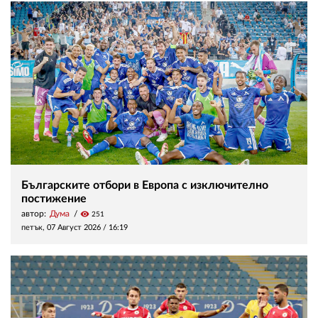
Българските отбори в Европа с изключително
постижение
автор:
Дума
visibility
251
петък, 07 Август 2026 /
16:19