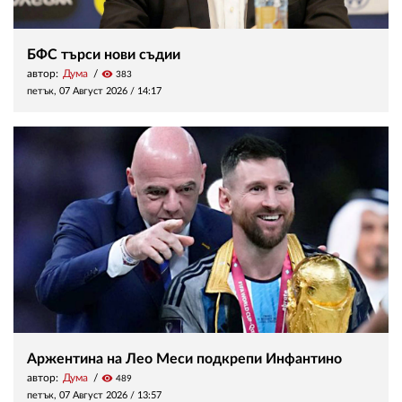
БФС търси нови съдии
автор:
Дума
visibility
383
петък, 07 Август 2026 /
14:17
Аржентина на Лео Меси подкрепи Инфантино
автор:
Дума
visibility
489
петък, 07 Август 2026 /
13:57