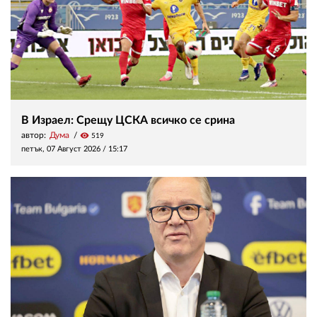
В Израел: Срещу ЦСКА всичко се срина
автор:
Дума
visibility
519
петък, 07 Август 2026 /
15:17