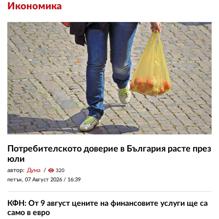
Икономика
Потребителското доверие в България расте през
юли
автор:
Дума
visibility
320
петък, 07 Август 2026 /
16:39
КФН: От 9 август цените на финансовите услуги ще са
само в евро