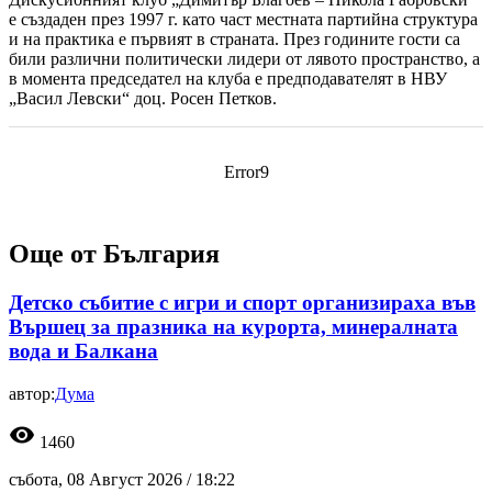
е създаден през 1997 г. като част местната партийна структура
и на практика е първият в страната. През годините гости са
били различни политически лидери от лявото пространство, а
в момента председател на клуба е предподавателят в НВУ
„Васил Левски“ доц. Росен Петков.
Error9
Още от България
Детско събитие с игри и спорт организираха във
Вършец за празника на курорта, минералната
вода и Балкана
автор:
Дума
visibility
1460
събота, 08 Август 2026 /
18:22