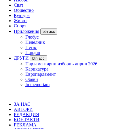
Свят
Общество
Култура
Живот
Спорт
Приложения
btn acc
Глобус
Неделник
Пегас
Пардон
ДРУГИ
btn acc
Парламентарни избори - април 2026
Карикатура
Европарламент
Обяви
In memoriam
ЗА НАС
АВТОРИ
РЕДАКЦИЯ
КОНТАКТИ
РЕКЛАМА