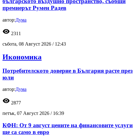
българското въздушно пространство, съобщи
премиерът Румен Радев
автор:
Дума
visibility
2311
събота, 08 Август 2026 /
12:43
Икономика
Потребителското доверие в България расте през
юли
автор:
Дума
visibility
2877
петък, 07 Август 2026 /
16:39
КФН: От 9 август цените на финансовите услуги
ще са само в евро