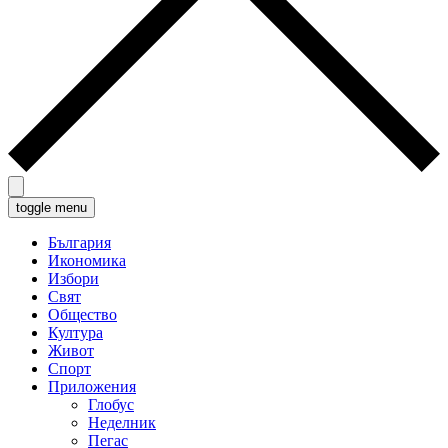
toggle menu
България
Икономика
Избори
Свят
Общество
Култура
Живот
Спорт
Приложения
Глобус
Неделник
Пегас