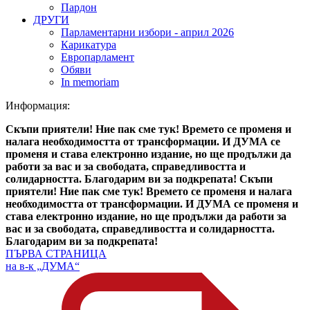
Пардон
ДРУГИ
Парламентарни избори - април 2026
Карикатура
Европарламент
Обяви
In memoriam
Информация:
Скъпи приятели! Ние пак сме тук! Времето се променя и
налага необходимостта от трансформации. И ДУМА се
променя и става електронно издание, но ще продължи да
работи за вас и за свободата, справедливостта и
солидарността. Благодарим ви за подкрепата!
Скъпи
приятели! Ние пак сме тук! Времето се променя и налага
необходимостта от трансформации. И ДУМА се променя и
става електронно издание, но ще продължи да работи за
вас и за свободата, справедливостта и солидарността.
Благодарим ви за подкрепата!
ПЪРВА СТРАНИЦА
на в-к „ДУМА“