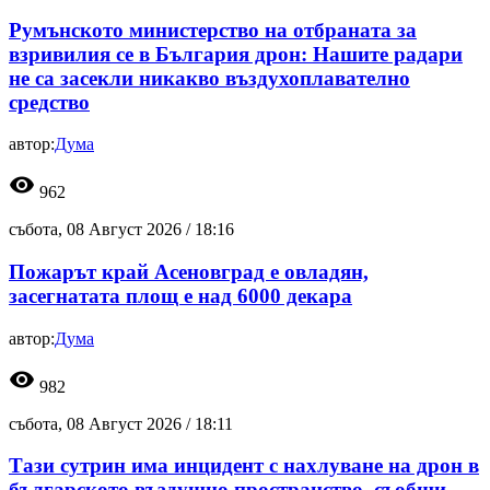
Румънското министерство на отбраната за
взривилия се в България дрон: Нашите радари
не са засекли никакво въздухоплавателно
средство
автор:
Дума
visibility
962
събота, 08 Август 2026 /
18:16
Пожарът край Асеновград е овладян,
засегнатата площ е над 6000 декара
автор:
Дума
visibility
982
събота, 08 Август 2026 /
18:11
Тази сутрин има инцидент с нахлуване на дрон в
българското въздушно пространство, съобщи