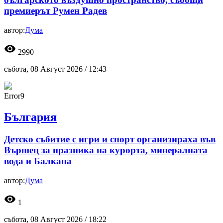
премиерът Румен Радев
автор:
Дума
visibility
2990
събота, 08 Август 2026 /
12:43
Error9
България
Детско събитие с игри и спорт организираха във
Вършец за празника на курорта, минералната
вода и Балкана
автор:
Дума
visibility
1
събота, 08 Август 2026 /
18:22