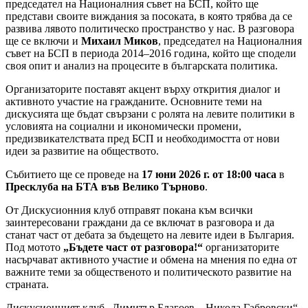
председател на Националния съвет на БСП, който ще
представи своите виждания за посоката, в която трябва да се
развива лявото политическо пространство у нас. В разговора
ще се включи и
Михаил Миков
, председател на Националния
съвет на БСП в периода 2014–2016 година, който ще сподели
своя опит и анализ на процесите в българската политика.
Организаторите поставят акцент върху открития диалог и
активното участие на гражданите. Основните теми на
дискусията ще бъдат свързани с ролята на левите политики в
условията на социални и икономически промени,
предизвикателствата пред БСП и необходимостта от нови
идеи за развитие на обществото.
Събитието ще се проведе на
17 юни 2026 г. от 18:00 часа
в
Пресклуба на БТА във Велико Търново
.
От Дискусионния клуб отправят покана към всички
заинтересовани граждани да се включат в разговора и да
станат част от дебата за бъдещето на левите идеи в България.
Под мотото
„Бъдете част от разговора!“
организаторите
насърчават активното участие и обмена на мнения по една от
важните теми за общественото и политическото развитие на
страната.
Дискусионният клуб „Димитър Благоев – Никола Габровски“