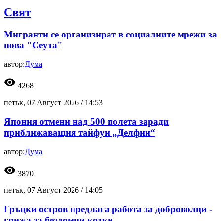
Свят
Мигранти се организират в социалните мрежи за
нова "Сеута"
автор:
Дума
visibility
4268
петък, 07 Август 2026 /
14:53
Япония отмени над 500 полета заради
приближаващия тайфун „Делфин“
автор:
Дума
visibility
3870
петък, 07 Август 2026 /
14:05
Гръцки остров предлага работа за доброволци -
грижа за бездомни котки