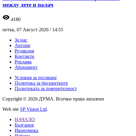
между дете и палач
visibility
4180
петък, 07 Август 2026 /
14:55
За нас
Автори
Редакция
Контакти
Реклама
Абонамент
Условия за ползване
Политика за бисквитките
Политиката за поверителност
Copyright © 2026 ДУМА. Всички права запазени
Web site
SP Vision Ltd
.
НАЧАЛО
България
Икономика
Избори