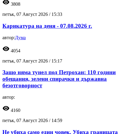
visibility
3808
петък, 07 Август 2026 /
15:33
Карикатура на деня - 07.08.2026 г.
автор:
Дума
visibility
4054
петък, 07 Август 2026 /
15:17
Защо няма тунел под Петрохан: 110 години
обещания, зелени спирачки и държавна
безотговорност
автор:
visibility
4160
петък, 07 Август 2026 /
14:59
Не убиха само един човек. Убиха границата