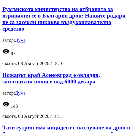
Румънското министерство на отбраната за
взривилия се в България дрон: Нашите радари
не са засекли никакво въздухоплавателно
средство
автор:
Дума
visibility
87
събота, 08 Август 2026 /
18:16
Пожарът край Асеновград е овладян,
засегнатата площ е над 6000 декара
автор:
Дума
visibility
143
събота, 08 Август 2026 /
18:11
Тази сутрин има инцидент с нахлуване на дрон в