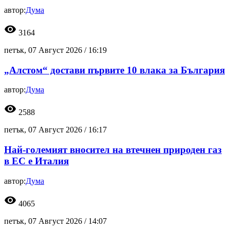
автор:
Дума
visibility
3164
петък, 07 Август 2026 /
16:19
„Алстом“ достави първите 10 влака за България
автор:
Дума
visibility
2588
петък, 07 Август 2026 /
16:17
Най-големият вносител на втечнен природен газ
в ЕС е Италия
автор:
Дума
visibility
4065
петък, 07 Август 2026 /
14:07