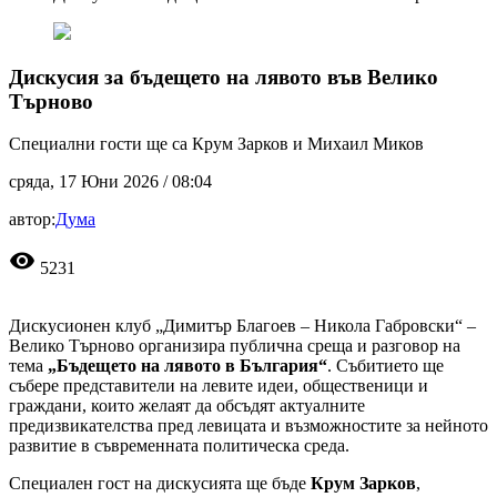
Дискусия за бъдещето на лявото във Велико
Търново
Специални гости ще са Крум Зарков и Михаил Миков
сряда, 17 Юни 2026 /
08:04
автор:
Дума
visibility
5231
Дискусионен клуб „Димитър Благоев – Никола Габровски“ –
Велико Търново организира публична среща и разговор на
тема
„Бъдещето на лявото в България“
. Събитието ще
събере представители на левите идеи, общественици и
граждани, които желаят да обсъдят актуалните
предизвикателства пред левицата и възможностите за нейното
развитие в съвременната политическа среда.
Специален гост на дискусията ще бъде
Крум Зарков
,