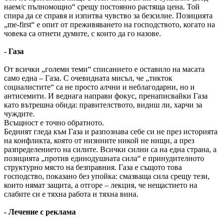
наем/с пълномощно“ срещу постоянно растяща цена. Той
спира да се справя и изпитва чувство за безсилие. Позицията
„me-first“ е опит от преживяването на господството, когато на
човека са отнети думите, с които да го назове.
- Газа
От всички „големи теми“ списанието е оставило на масата
само една – Газа. С очевидната мисъл, че „тикток
социалистите“ са не просто алчни и неблагодарни, но и
антисемити. И веднага направи фокус, пренаписвайки Газа
като вътрешна обида: правителството, видиш ли, харчи за
чуждите.
Всъщност е точно обратното.
Бедният гледа към Газа и разпознава себе си не през историята
на конфликта, която от низините никой не нищи, а през
разпределението на силите. Всички силни са на една страна, а
позицията „против единодушната сила“ е принудителното
структурно място на безправния. Газа е същото това
господство, показано без упойка: смазваща сила срещу тези,
които нямат защита, а отгоре – лекция, че нещастието на
слабите си е тяхна работа и тяхна вина.
- Лечение с реклама