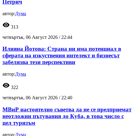
Петрич
автор:
Дума
visibility
313
четвъртък, 06 Август 2026 /
22:44
Илияна Йотова: Страна ни има потенциал в
сферата на изкуствения интелект и бизнесът
забелязва тези перспективи
автор:
Дума
visibility
322
четвъртък, 06 Август 2026 /
22:40
МВнР настоятелно съветва да не се предприемат
неотложни пътувания до Куба, в това число с
цел туризъм
автор:
Дума