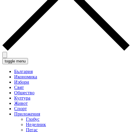
toggle menu
България
Икономика
Избори
Свят
Общество
Култура
Живот
Спорт
Приложения
Глобус
Неделник
Пегас