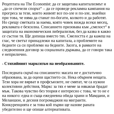
Рецептата на The Economist: да се защитава капитализмът и
„да се спечели спорът“ – да се проведе рекламна кампания на
прогреса за тези, които живеят все по-зле и по-зле, знаейки
при това, че няма да станат по-богати, колкото и да работят.
Но срещу сметката за наема, която човек вижда всеки месец,
рекламата е безсилна. Списанието призовава към „смелост“ в
защитата на икономическия либерализъм, без да казва в какво
се състои тя. Ще допиша вместо тях. Смелостта е да кажеш на
глас, че светът принадлежи на капитала, а проблемите на
бедните са си проблеми на бедните. Засега, в рамките на
следвоенния договор за социалната държава, да се говори така
е неприлично.
- Стихийният марксизъм на необразованите.
Последната скръб на списанието: масата не е достатъчно
образована, за да оцени щастието си. Нека обърнем нещата.
Тези хора не вярват в профсъюзите, не смятат, че са нужни
колективни действия, Маркс за тях е меме за някакъв брадат
мъж. Такова чувство без теория е интересно с това, че то не е
на никого: една и съща ежедневна обида храни и Мамдани, и
Меланшон, и десния погромаджия на мигранти.
Конкуренцията е за това кой първи ще назове раната
убедително и ще опише алтернативата.