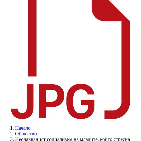
Начало
Общество
Неочакваният социализъм на младите, който стресна