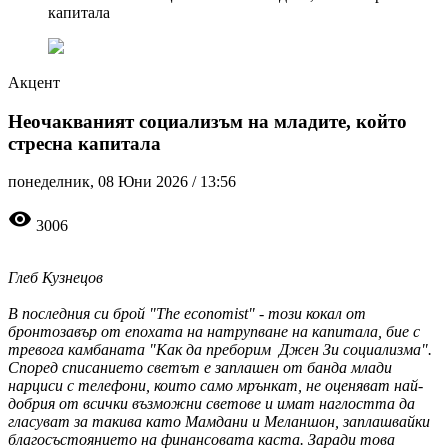
капитала
Акцент
Неочакваният социализъм на младите, който
стресна капитала
понеделник, 08 Юни 2026 /
13:56
visibility
3006
Глеб Кузнецов
В последния си брой "The economist" - този кокал от
бронтозавър от епохата на натрупване на капитала, бие с
тревога камбаната "Как да преборим Джен Зи социализма".
Според списанието светът е заплашен от банда млади
нарциси с телефони, които само мрънкат, не оценяват най-
добрия от всички възможни светове и имат наглостта да
гласуват за такива като Мамдани и Меланшон, заплашвайки
благосъстоянието на финансовата каста. Заради това