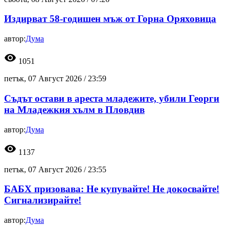
Издирват 58-годишен мъж от Горна Оряховица
автор:
Дума
visibility
1051
петък, 07 Август 2026 /
23:59
Съдът остави в ареста младежите, убили Георги
на Младежкия хълм в Пловдив
автор:
Дума
visibility
1137
петък, 07 Август 2026 /
23:55
БАБХ призовава: Не купувайте! Не докосвайте!
Сигнализирайте!
автор:
Дума