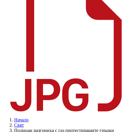
Начало
Свят
Полицаи разгониха с газ протестиращите гръцки