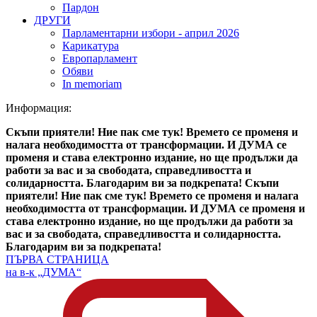
Пардон
ДРУГИ
Парламентарни избори - април 2026
Карикатура
Европарламент
Обяви
In memoriam
Информация:
Скъпи приятели! Ние пак сме тук! Времето се променя и
налага необходимостта от трансформации. И ДУМА се
променя и става електронно издание, но ще продължи да
работи за вас и за свободата, справедливостта и
солидарността. Благодарим ви за подкрепата!
Скъпи
приятели! Ние пак сме тук! Времето се променя и налага
необходимостта от трансформации. И ДУМА се променя и
става електронно издание, но ще продължи да работи за
вас и за свободата, справедливостта и солидарността.
Благодарим ви за подкрепата!
ПЪРВА СТРАНИЦА
на в-к „ДУМА“