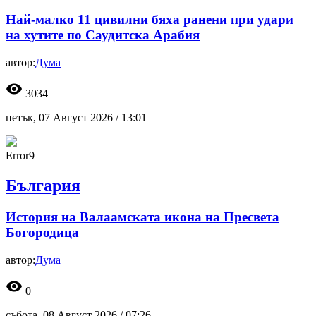
Най-малко 11 цивилни бяха ранени при удари
на хутите по Саудитска Арабия
автор:
Дума
visibility
3034
петък, 07 Август 2026 /
13:01
Error9
България
История на Валаамската икона на Пресвета
Богородица
автор:
Дума
visibility
0
събота, 08 Август 2026 /
07:26