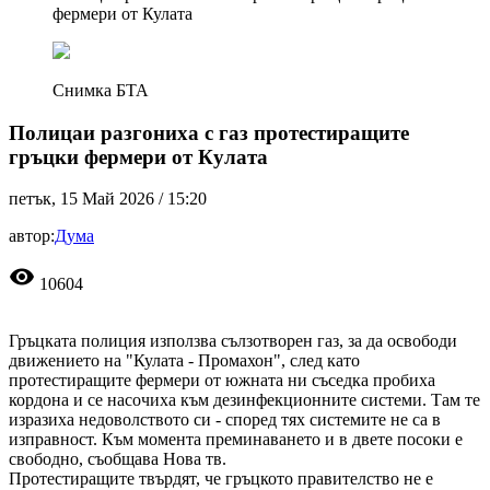
фермери от Кулата
Снимка БТА
Полицаи разгониха с газ протестиращите
гръцки фермери от Кулата
петък, 15 Май 2026 /
15:20
автор:
Дума
visibility
10604
Гръцката полиция използва сълзотворен газ, за да освободи
движението на "Кулата - Промахон", след като
протестиращите фермери от южната ни съседка пробиха
кордона и се насочиха към дезинфекционните системи. Там те
изразиха недоволството си - според тях системите не са в
изправност. Към момента преминаването и в двете посоки е
свободно, съобщава Нова тв.
Протестиращите твърдят, че гръцкото правителство не е