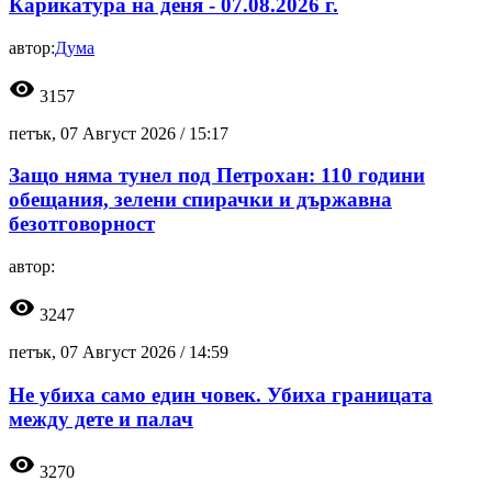
Карикатура на деня - 07.08.2026 г.
автор:
Дума
visibility
3157
петък, 07 Август 2026 /
15:17
Защо няма тунел под Петрохан: 110 години
обещания, зелени спирачки и държавна
безотговорност
автор:
visibility
3247
петък, 07 Август 2026 /
14:59
Не убиха само един човек. Убиха границата
между дете и палач
visibility
3270