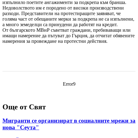
изпълнило поетите ангажименти за подкрепа към бранша.
Недоволството им е породено от високи производствени
разходи. Представители на протестиращите заявяват, че
голяма част от обещаните мерки за подкрепа не са изпълнени,
а много земеделци са принудени да работят на кредит.
От българското МВнР съветват граждани, пребиваващи или
имащи намерение да пътуват до Гърция, да отчитат обявените
намерения за провеждане на протестни действия.
Error9
Още от Свят
Мигранти се организират в социалните мрежи за
нова "Сеута"