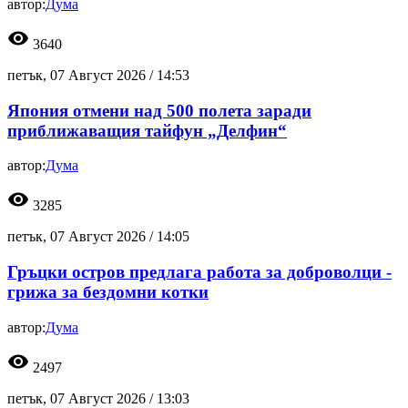
автор:
Дума
visibility
3640
петък, 07 Август 2026 /
14:53
Япония отмени над 500 полета заради
приближаващия тайфун „Делфин“
автор:
Дума
visibility
3285
петък, 07 Август 2026 /
14:05
Гръцки остров предлага работа за доброволци -
грижа за бездомни котки
автор:
Дума
visibility
2497
петък, 07 Август 2026 /
13:03