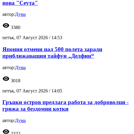
нова "Сеута"
автор:
Дума
visibility
3380
петък, 07 Август 2026 /
14:53
Япония отмени над 500 полета заради
приближаващия тайфун „Делфин“
автор:
Дума
visibility
3018
петък, 07 Август 2026 /
14:05
Гръцки остров предлага работа за доброволци -
грижа за бездомни котки
автор:
Дума
visibility
2332