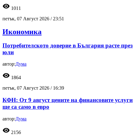
visibility
1011
петък, 07 Август 2026 /
23:51
Икономика
Потребителското доверие в България расте през
юли
автор:
Дума
visibility
1864
петък, 07 Август 2026 /
16:39
КФН: От 9 август цените на финансовите услуги
ще са само в евро
автор:
Дума
visibility
2156