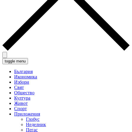
toggle menu
България
Икономика
Избори
Свят
Общество
Култура
Живот
Спорт
Приложения
Глобус
Неделник
Пегас