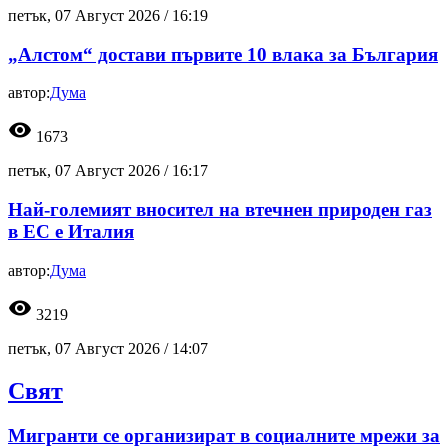
петък, 07 Август 2026 /
16:19
„Алстом“ достави първите 10 влака за България
автор:
Дума
visibility
1673
петък, 07 Август 2026 /
16:17
Най-големият вносител на втечнен природен газ
в ЕС е Италия
автор:
Дума
visibility
3219
петък, 07 Август 2026 /
14:07
Свят
Мигранти се организират в социалните мрежи за