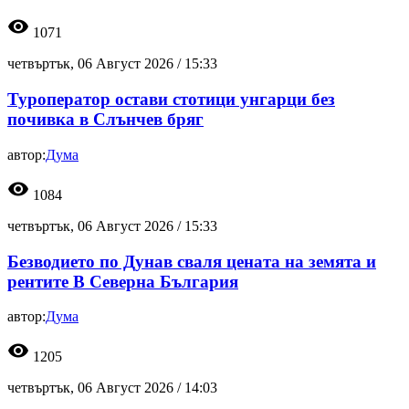
visibility
1071
четвъртък, 06 Август 2026 /
15:33
Туроператор остави стотици унгарци без
почивка в Слънчев бряг
автор:
Дума
visibility
1084
четвъртък, 06 Август 2026 /
15:33
Безводието по Дунав сваля цената на земята и
рентите В Северна България
автор:
Дума
visibility
1205
четвъртък, 06 Август 2026 /
14:03