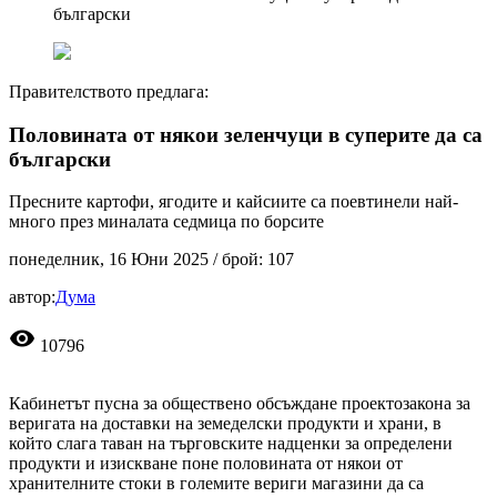
български
Правителството предлага:
Половината от някои зеленчуци в суперите да са
български
Пресните картофи, ягодите и кайсиите са поевтинели най-
много през миналата седмица по борсите
понеделник, 16 Юни 2025
/ брой: 107
автор:
Дума
visibility
10796
Кабинетът пусна за обществено обсъждане проектозакона за
веригата на доставки на земеделски продукти и храни, в
който слага таван на търговските надценки за определени
продукти и изискване поне половината от някои от
хранителните стоки в големите вериги магазини да са