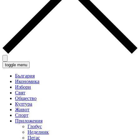
toggle menu
България
Икономика
Избори
Свят
Общество
Култура
Живот
Спорт
Приложения
Глобус
Неделник
Пегас