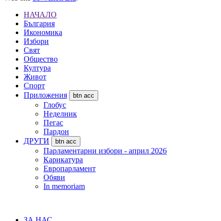
НАЧАЛО
България
Икономика
Избори
Свят
Общество
Култура
Живот
Спорт
Приложения
btn acc
Глобус
Неделник
Пегас
Пардон
ДРУГИ
btn acc
Парламентарни избори - април 2026
Карикатура
Европарламент
Обяви
In memoriam
ЗА НАС