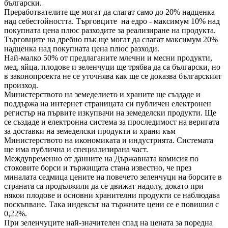
български.
Преработвателите ще могат да слагат само до 20% надценка
над себестойността. Търговците на едро - максимум 10% над
покупната цена плюс разходите за реализиране на продукта.
Търговците на дребно пък ще могат да слагат максимум 20%
надценка над покупната цена плюс разходи.
Най-малко 50% от предлаганите млечни и месни продукти,
мед, яйца, плодове и зеленчуци ще трябва да са български, но
в законопроекта не се уточнява как ще се доказва българският
произход.
Министерството на земеделието и храните ще създаде и
поддържа на интернет страницата си публичен електронен
регистър на първите изкупвачи на земеделски продукти. Ще
се създаде и електронна система за проследимост на веригата
за доставки на земеделски продукти и храни към
Министерството на икономиката и индустрията. Системата
ще има публична и специализирана част.
Междувременно от данните на Държавната комисия по
стоковите борси и тържищата стана известно, че през
миналата седмица цените на повечето зеленчуци на борсите в
страната са продължили да се движат надолу, докато при
някои плодове и основни хранителни продукти се наблюдава
поскъпване. Така индексът на тържните цени се е повишил с
0,22%.
При зеленчуците най-значителен спад на цената за поредна