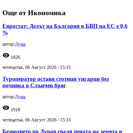
Още от Икономика
Евростат: Делът на България в БВП на ЕС е 0,6
%
автор:
Дума
visibility
1826
четвъртък, 06 Август 2026 /
15:33
Туроператор остави стотици унгарци без
почивка в Слънчев бряг
автор:
Дума
visibility
1918
четвъртък, 06 Август 2026 /
15:33
Безводието по Дунав сваля цената на земята и