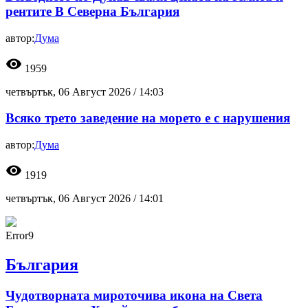
рентите В Северна България
автор:
Дума
visibility
1959
четвъртък, 06 Август 2026 /
14:03
Всяко трето заведение на морето е с нарушения
автор:
Дума
visibility
1919
четвъртък, 06 Август 2026 /
14:01
Error9
България
Чудотворната мироточива икона на Света