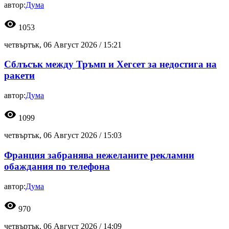
автор:
Дума
visibility
1053
четвъртък, 06 Август 2026 /
15:21
Сблъсък между Тръмп и Хегсет за недостига на
ракети
автор:
Дума
visibility
1099
четвъртък, 06 Август 2026 /
15:03
Франция забранява нежеланите рекламни
обаждания по телефона
автор:
Дума
visibility
970
четвъртък, 06 Август 2026 /
14:09