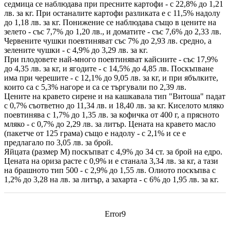
седмица се наблюдава при пресните картофи - с 22,8% до 1,21
лв. за кг. При останалите картофи разликата е с 11,5% надолу
до 1,18 лв. за кг. Понижение се наблюдава също в цените на
зелето - със 7,7% до 1,20 лв., и доматите - със 7,6% до 2,33 лв.
Червените чушки поевтиняват със 7% до 2,93 лв. средно, а
зелените чушки - с 4,9% до 3,29 лв. за кг.
При плодовете най-много поевтиняват кайсиите - със 17,9%
до 4,35 лв. за кг, и ягодите - с 14,5% до 4,85 лв. Поскъпване
има при черешите - с 12,1% до 9,05 лв. за кг, и при ябълките,
които са с 5,3% нагоре и са се търгували по 2,39 лв.
Цените на кравето сирене и на кашкавала тип "Витоша" падат
с 0,7% съответно до 11,34 лв. и 18,40 лв. за кг. Киселото мляко
поевтинява с 1,7% до 1,35 лв. за кофичка от 400 г, а прясното
мляко - с 0,7% до 2,29 лв. за литър. Цената на кравето масло
(пакетче от 125 грама) също е надолу - с 2,1% и се е
предлагало по 3,05 лв. за брой.
Яйцата (размер М) поскъпват с 4,9% до 34 ст. за брой на едро.
Цената на ориза расте с 0,9% и е станала 3,34 лв. за кг, а тази
на брашното тип 500 - с 2,9% до 1,55 лв. Олиото поскъпва с
1,2% до 3,28 на лв. за литър, а захарта - с 6% до 1,95 лв. за кг.
Error9