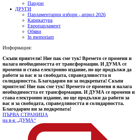
Пардон
ДРУГИ
Парламентарни избори - април 2026
Карикатура
Европарламент
Обяви
In memoriam
Информация:
Скъпи приятели! Ние пак сме тук! Времето се променя и
налага необходимостта от трансформации. И ДУМА се
променя и става електронно издание, но ще продължи да
работи за вас и за свободата, справедливостта и
солидарността. Благодарим ви за подкрепата!
Скъпи
приятели! Ние пак сме тук! Времето се променя и налага
необходимостта от трансформации. И ДУМА се променя и
става електронно издание, но ще продължи да работи за
вас и за свободата, справедливостта и солидарността.
Благодарим ви за подкрепата!
ПЪРВА СТРАНИЦА
на в-к „ДУМА“