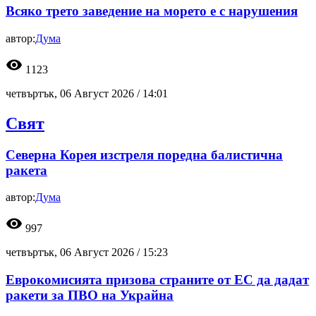
Всяко трето заведение на морето е с нарушения
автор:
Дума
visibility
1123
четвъртък, 06 Август 2026 /
14:01
Свят
Северна Корея изстреля поредна балистична
ракета
автор:
Дума
visibility
997
четвъртък, 06 Август 2026 /
15:23
Еврокомисията призова страните от ЕС да дадат
ракети за ПВО на Украйна