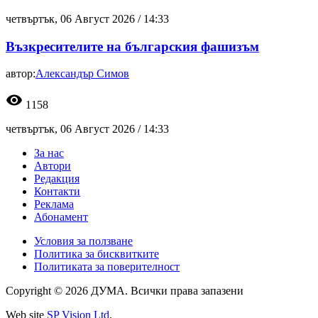
четвъртък, 06 Август 2026 /
14:33
Възкресителите на българския фашизъм
автор:
Александър Симов
visibility
1158
четвъртък, 06 Август 2026 /
14:33
За нас
Автори
Редакция
Контакти
Реклама
Абонамент
Условия за ползване
Политика за бисквитките
Политиката за поверителност
Copyright © 2026 ДУМА. Всички права запазени
Web site
SP Vision Ltd
.