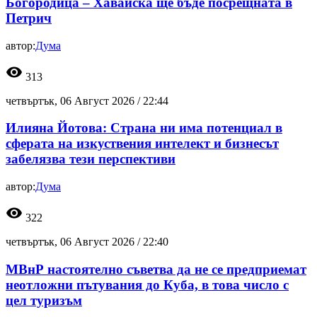
Богородица – Хавайска ще бъде посрещната в
Петрич
автор:
Дума
visibility
313
четвъртък, 06 Август 2026 /
22:44
Илияна Йотова: Страна ни има потенциал в
сферата на изкуствения интелект и бизнесът
забелязва тези перспективи
автор:
Дума
visibility
322
четвъртък, 06 Август 2026 /
22:40
МВнР настоятелно съветва да не се предприемат
неотложни пътувания до Куба, в това число с
цел туризъм