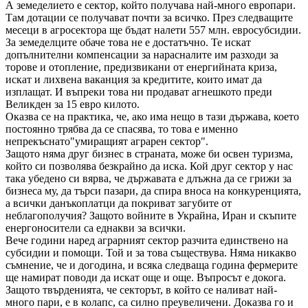
А земеделието е сектор, който получава най-много европари.
Там дотации се получават почти за всичко. През следващите
месеци в агросектора ще бъдат налети 557 млн. евросубсидии.
За земеделците обаче това не е достатъчно. Те искат
допълнителни компенсации за нарасналите им разходи за
торове и отопление, предизвикани от енергийната криза,
искат и лихвена ваканция за кредитите, които имат да
изплащат. И въпреки това ни продават агнешкото преди
Великден за 15 евро килото.
Оказва се на практика, че, ако има нещо в тази държава, което
постоянно трябва да се спасява, то това е именно
непрекъснато"умиращият аграрен сектор".
Защото няма друг бизнес в страната, може би освен туризма,
който си позволява безкрайно да иска. Кой друг сектор у нас
така убедено си вярва, че държавата е длъжна да се грижи за
бизнеса му, да търси пазари, да спира вноса на конкуренцията,
а всички данъкоплатци да покриват загубите от
неблагополучия? Защото войните в Украйна, Иран и скъпите
енергоносители са еднакви за всички.
Вече години наред аграрният сектор разчита единствено на
субсидии и помощи. Той и за това съществува. Няма никакво
съмнение, че и догодина, и всяка следваща година фермерите
ще намират поводи да искат още и още. Въпросът е докога.
Защото твърденията, че секторът, в който се наливат най-
много пари, е в колапс, са силно преувеличени. Доказва го и