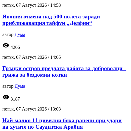
петък, 07 Август 2026 /
14:53
Япония отмени над 500 полета заради
приближаващия тайфун „Делфин“
автор:
Дума
visibility
4266
петък, 07 Август 2026 /
14:05
Гръцки остров предлага работа за доброволци -
грижа за бездомни котки
автор:
Дума
visibility
3187
петък, 07 Август 2026 /
13:03
Най-малко 11 цивилни бяха ранени при удари
на хутите по Саудитска Арабия