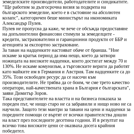
земеделските производители, работодателите и синдикатите.
"Ще работим за дългосрочна визия за подкрепа на
българското земеделие, което е в състояние на абсолютен
колапс", категоричен беше министърът на икономиката
Александър Пулев.
Пулев не пропусна да каже, че вече се обсъжда предоставяне
на допълнителни финансови стимули за земеделците -
кредити, застрахователни и гаранционни продукти от ББР и
агенцията за експортно застраховане.
За таван на надценките настояват обаче от бранша. "Ние
искаме за кратък период да има нещо, което да затвори
ножицата на високите надценки, които достигат между 70 и
130%. Не искаме комунизъм, а търговските вериги да работят
като майките им в Германия и Австрия. Там надценките са до
35%. Този освободен ресурс да се насочи към
производителите. Не трябва да се боим, че сме трето качество
оператори, най-качествената храна в България е българската",
заяви Димитър Зоров.
Така представителите на властта и на бизнеса показаха за
пореден път, че нищо старо не са забравили и нищо ново не са
научили. Защото тези мантри за тавани на цени и надценки за
поредните помощи се въртят от всички правителства дошли
на власт през последните десетина години. И в резултат на
всичко това високите цени се оказваха досега крайния
победител.