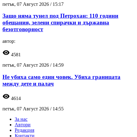
петък, 07 Август 2026 /
15:17
Защо няма тунел под Петрохан: 110 години
обещания, зелени спирачки и държавна
безотговорност
автор:
visibility
4581
петък, 07 Август 2026 /
14:59
Не убиха само един човек. Убиха границата
между дете и палач
visibility
4614
петък, 07 Август 2026 /
14:55
За нас
Автори
Редакция
Контакти