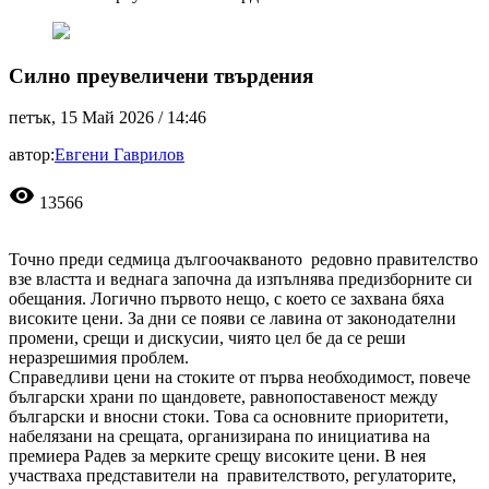
Силно преувеличени твърдения
петък, 15 Май 2026 /
14:46
автор:
Евгени Гаврилов
visibility
13566
Точно преди седмица дългоочакваното редовно правителство
взе властта и веднага започна да изпълнява предизборните си
обещания. Логично първото нещо, с което се захвана бяха
високите цени. За дни се появи се лавина от законодателни
промени, срещи и дискусии, чиято цел бе да се реши
неразрешимия проблем.
Справедливи цени на стоките от първа необходимост, повече
български храни по щандовете, равнопоставеност между
български и вносни стоки. Това са основните приоритети,
набелязани на срещата, организирана по инициатива на
премиера Радев за мерките срещу високите цени. В нея
участваха представители на правителството, регулаторите,