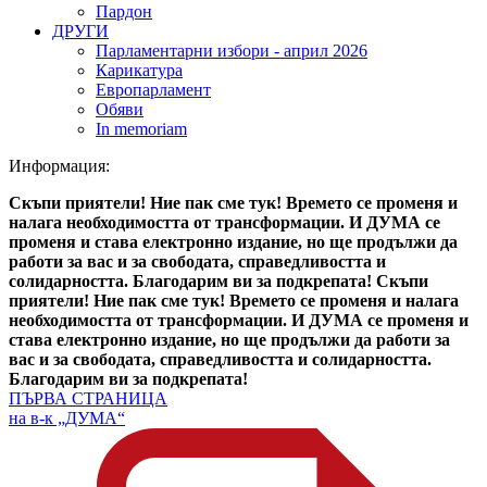
Пардон
ДРУГИ
Парламентарни избори - април 2026
Карикатура
Европарламент
Обяви
In memoriam
Информация:
Скъпи приятели! Ние пак сме тук! Времето се променя и
налага необходимостта от трансформации. И ДУМА се
променя и става електронно издание, но ще продължи да
работи за вас и за свободата, справедливостта и
солидарността. Благодарим ви за подкрепата!
Скъпи
приятели! Ние пак сме тук! Времето се променя и налага
необходимостта от трансформации. И ДУМА се променя и
става електронно издание, но ще продължи да работи за
вас и за свободата, справедливостта и солидарността.
Благодарим ви за подкрепата!
ПЪРВА СТРАНИЦА
на в-к „ДУМА“