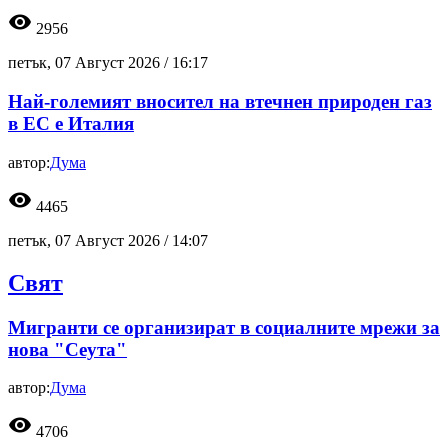
visibility
2956
петък, 07 Август 2026 /
16:17
Най-големият вносител на втечнен природен газ
в ЕС е Италия
автор:
Дума
visibility
4465
петък, 07 Август 2026 /
14:07
Свят
Мигранти се организират в социалните мрежи за
нова "Сеута"
автор:
Дума
visibility
4706