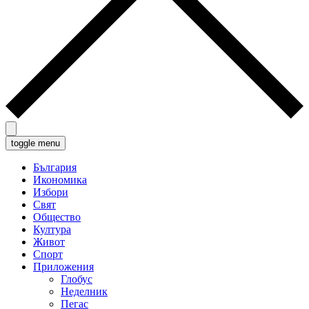
toggle menu
България
Икономика
Избори
Свят
Общество
Култура
Живот
Спорт
Приложения
Глобус
Неделник
Пегас