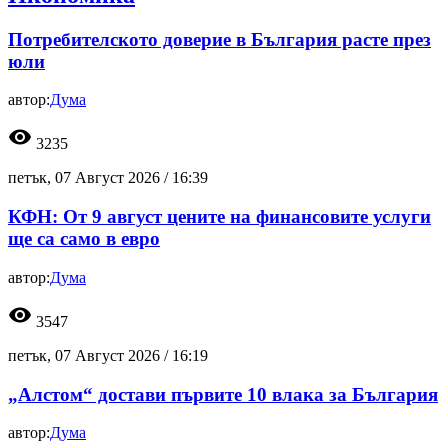
Потребителското доверие в България расте през
юли
автор:
Дума
visibility
3235
петък, 07 Август 2026 /
16:39
КФН: От 9 август цените на финансовите услуги
ще са само в евро
автор:
Дума
visibility
3547
петък, 07 Август 2026 /
16:19
„Алстом“ достави първите 10 влака за България
автор:
Дума