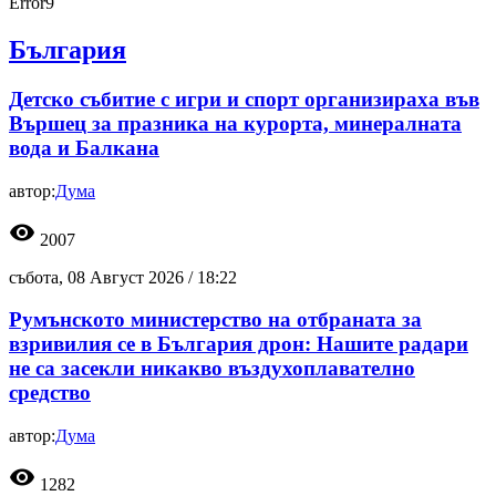
Error9
България
Детско събитие с игри и спорт организираха във
Вършец за празника на курорта, минералната
вода и Балкана
автор:
Дума
visibility
2007
събота, 08 Август 2026 /
18:22
Румънското министерство на отбраната за
взривилия се в България дрон: Нашите радари
не са засекли никакво въздухоплавателно
средство
автор:
Дума
visibility
1282