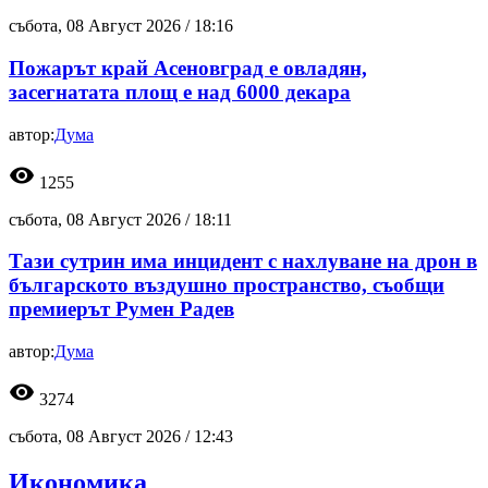
събота, 08 Август 2026 /
18:16
Пожарът край Асеновград е овладян,
засегнатата площ е над 6000 декара
автор:
Дума
visibility
1255
събота, 08 Август 2026 /
18:11
Тази сутрин има инцидент с нахлуване на дрон в
българското въздушно пространство, съобщи
премиерът Румен Радев
автор:
Дума
visibility
3274
събота, 08 Август 2026 /
12:43
Икономика