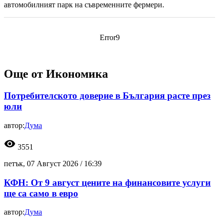
автомобилният парк на съвременните фермери.
Error9
Още от Икономика
Потребителското доверие в България расте през
юли
автор:
Дума
visibility
3551
петък, 07 Август 2026 /
16:39
КФН: От 9 август цените на финансовите услуги
ще са само в евро
автор:
Дума