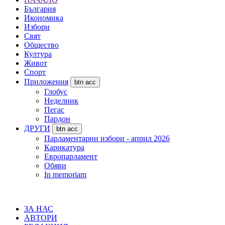
България
Икономика
Избори
Свят
Общество
Култура
Живот
Спорт
Приложения
btn acc
Глобус
Неделник
Пегас
Пардон
ДРУГИ
btn acc
Парламентарни избори - април 2026
Карикатура
Европарламент
Обяви
In memoriam
ЗА НАС
АВТОРИ