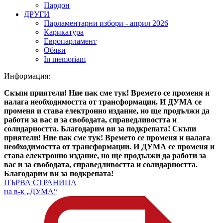
Пардон
ДРУГИ
Парламентарни избори - април 2026
Карикатура
Европарламент
Обяви
In memoriam
Информация:
Скъпи приятели! Ние пак сме тук! Времето се променя и
налага необходимостта от трансформации. И ДУМА се
променя и става електронно издание, но ще продължи да
работи за вас и за свободата, справедливостта и
солидарността. Благодарим ви за подкрепата!
Скъпи
приятели! Ние пак сме тук! Времето се променя и налага
необходимостта от трансформации. И ДУМА се променя и
става електронно издание, но ще продължи да работи за
вас и за свободата, справедливостта и солидарността.
Благодарим ви за подкрепата!
ПЪРВА СТРАНИЦА
на в-к „ДУМА“