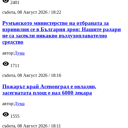
visibility
2401
събота, 08 Август 2026 /
18:22
Румънското министерство на отбраната за
взривилия се в България дрон: Нашите радари
не са засекли никакво въздухоплавателно
средство
автор:
Дума
visibility
1711
събота, 08 Август 2026 /
18:16
Пожарът край Асеновград е овладян,
засегнатата площ е над 6000 декара
автор:
Дума
visibility
1555
събота, 08 Август 2026 /
18:11