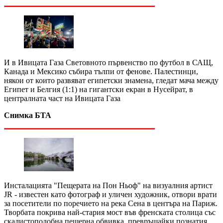
И в Ивицата Газа Световното първенство по футбол в САЩ,
Канада и Мексико събира тълпи от фенове. Палестинци,
някои от които развяват египетски знамена, гледат мача между
Египет и Белгия (1:1) на гигантски екран в Нусейрат, в
централната част на Ивицата Газа
Снимка БТА
Инсталацията "Пещерата на Пон Ньоф" на визуалния артист
JR - известен като фотограф и уличен художник, отвори врати
за посетители по поречието на река Сена в центъра на Париж.
Творбата покрива най-стария мост във френската столица със
скалистоподобна пещерна обвивка, превръщайки познатия