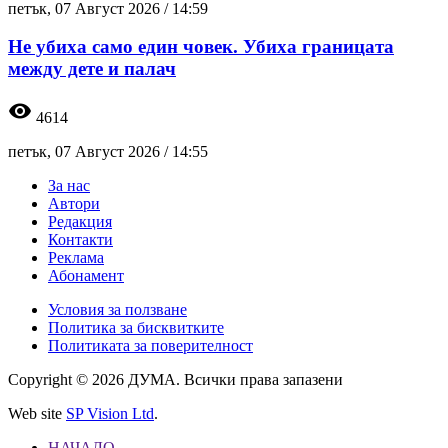
петък, 07 Август 2026 /
14:59
Не убиха само един човек. Убиха границата
между дете и палач
visibility
4614
петък, 07 Август 2026 /
14:55
За нас
Автори
Редакция
Контакти
Реклама
Абонамент
Условия за ползване
Политика за бисквитките
Политиката за поверителност
Copyright © 2026 ДУМА. Всички права запазени
Web site
SP Vision Ltd
.
НАЧАЛО