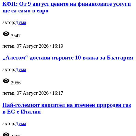
КФН: От 9 август цените на финансовите услуги
ще са само в евро
автор:
Дума
visibility
3547
петък, 07 Август 2026 /
16:19
„Алстом“ достави първите 10 влака за България
автор:
Дума
visibility
2956
петък, 07 Август 2026 /
16:17
Най-големият вносител на втечнен природен газ
в ЕС е Италия
автор:
Дума
visibility