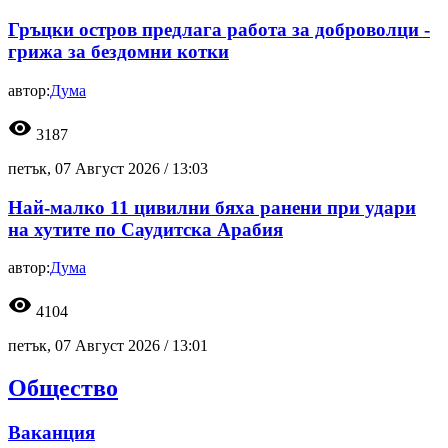
Гръцки остров предлага работа за доброволци -
грижа за бездомни котки
автор:
Дума
visibility
3187
петък, 07 Август 2026 /
13:03
Най-малко 11 цивилни бяха ранени при удари
на хутите по Саудитска Арабия
автор:
Дума
visibility
4104
петък, 07 Август 2026 /
13:01
Общество
Ваканция