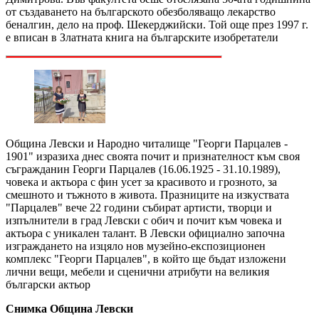
от създаването на българското обезболяващо лекарство
беналгин, дело на проф. Шекерджийски. Той още през 1997 г.
е вписан в Златната книга на българските изобретатели
Община Левски и Народно читалище "Георги Парцалев -
1901" изразиха днес своята почит и признателност към своя
съгражданин Георги Парцалев (16.06.1925 - 31.10.1989),
човека и актьора с фин усет за красивото и грозното, за
смешното и тъжното в живота. Празниците на изкуствата
"Парцалев" вече 22 години събират артисти, творци и
изпълнители в град Левски с обич и почит към човека и
актьора с уникален талант. В Левски официално започна
изграждането на изцяло нов музейно-експозиционен
комплекс "Георги Парцалев", в който ще бъдат изложени
лични вещи, мебели и сценични атрибути на великия
български актьор
Снимка Община Левски