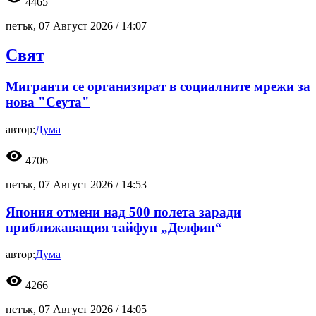
4465
петък, 07 Август 2026 /
14:07
Свят
Мигранти се организират в социалните мрежи за
нова "Сеута"
автор:
Дума
visibility
4706
петък, 07 Август 2026 /
14:53
Япония отмени над 500 полета заради
приближаващия тайфун „Делфин“
автор:
Дума
visibility
4266
петък, 07 Август 2026 /
14:05