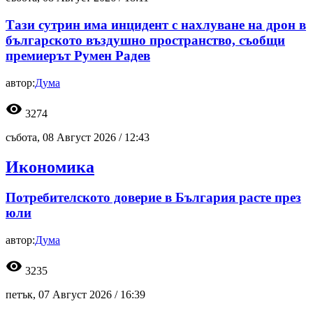
Тази сутрин има инцидент с нахлуване на дрон в
българското въздушно пространство, съобщи
премиерът Румен Радев
автор:
Дума
visibility
3274
събота, 08 Август 2026 /
12:43
Икономика
Потребителското доверие в България расте през
юли
автор:
Дума
visibility
3235
петък, 07 Август 2026 /
16:39