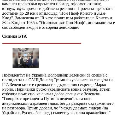
каменен прелез във временен проход, оформен от плат,
въздух, звук, аромат и добавена реалност. Проектът ще остане
достъпен до 28 юни от площад "Пон Ньоф Кристо и Жан-
Клод". Замислена от JR като почит към работата на Кристо и
Жан-Клод от 1985 г. "Опакованият Пон Ньоф", инсталацията е
със свободен вход и е отворена денонощно
Снимка БТА
Президентът на Украйна Володимир Зеленски се срещна с
президента на САЩ Доналд Тръмп в кулоарите на срещата на
Г-7. Зеленски се е срещнал и с държавния секретар Марко
Рубио. Наричайки руско-украинската война безумие, Тръмп
отбеляза по-късно, че е имал добра среща със Зеленски.
"Говорих с президента Путин в неделя", каза още
американският държавен глава, без да разкрива съдържанието
на разговора. Тръмп добави, че "между двамата лидери (на
Украйна и Русия - бел. ред.) съществува силна враждебност"