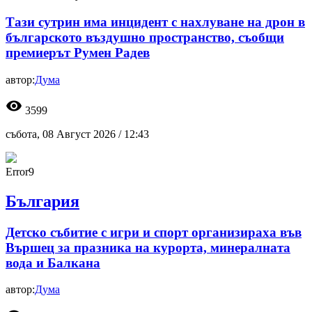
Тази сутрин има инцидент с нахлуване на дрон в
българското въздушно пространство, съобщи
премиерът Румен Радев
автор:
Дума
visibility
3599
събота, 08 Август 2026 /
12:43
Error9
България
Детско събитие с игри и спорт организираха във
Вършец за празника на курорта, минералната
вода и Балкана
автор:
Дума