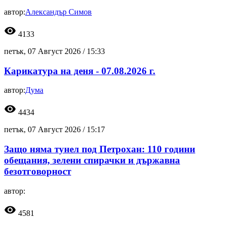
автор:
Александър Симов
visibility
4133
петък, 07 Август 2026 /
15:33
Карикатура на деня - 07.08.2026 г.
автор:
Дума
visibility
4434
петък, 07 Август 2026 /
15:17
Защо няма тунел под Петрохан: 110 години
обещания, зелени спирачки и държавна
безотговорност
автор:
visibility
4581