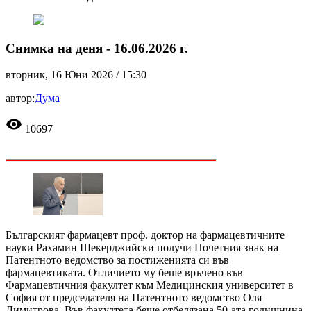
Снимка на деня - 16.06.2026 г.
вторник, 16 Юни 2026 /
15:30
автор:
Дума
visibility
10697
Българският фармацевт проф. доктор на фармацевтичните
науки Рахамин Шекерджийски получи Почетния знак на
Патентното ведомство за постиженията си във
фармацевтиката. Отличието му беше връчено във
Фармацевтичния факултет към Медицинския университет в
София от председателя на Патентното ведомство Оля
Димитрова. Във факултета беше отбелязана 50-ата годишнина