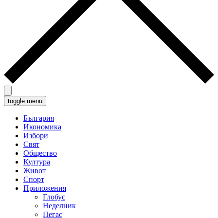
toggle menu
България
Икономика
Избори
Свят
Общество
Култура
Живот
Спорт
Приложения
Глобус
Неделник
Пегас