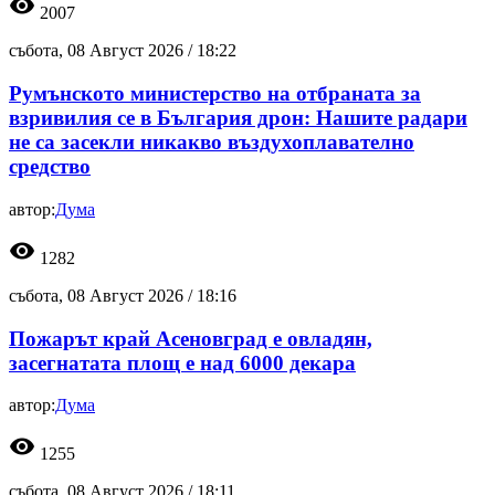
visibility
2007
събота, 08 Август 2026 /
18:22
Румънското министерство на отбраната за
взривилия се в България дрон: Нашите радари
не са засекли никакво въздухоплавателно
средство
автор:
Дума
visibility
1282
събота, 08 Август 2026 /
18:16
Пожарът край Асеновград е овладян,
засегнатата площ е над 6000 декара
автор:
Дума
visibility
1255
събота, 08 Август 2026 /
18:11