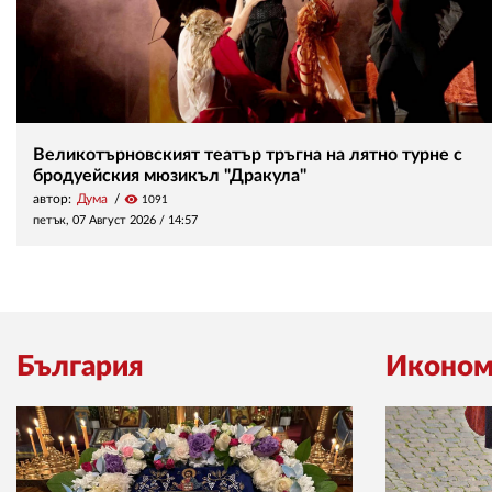
Великотърновският театър тръгна на лятно турне с
бродуейския мюзикъл "Дракула"
автор:
Дума
visibility
1091
петък, 07 Август 2026 /
14:57
България
Иконом