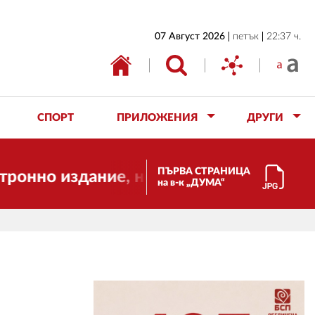
НАЧАЛО
07 Август 2026
петък
22:37 ч.
БЪЛГАРИЯ
ИКОНОМИКА
ИЗБОРИ
СПОРТ
ПРИЛОЖЕНИЯ
ДРУГИ
СВЯТ
ОБЩЕСТВО
ПЪРВА СТРАНИЦА
здание, но ще продължи да работи за в
на в-к „ДУМА“
КУЛТУРА
ЖИВОТ
СПОРТ
ПРИЛОЖЕНИЯ
ДРУГИ