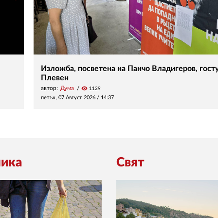
Изложба, посветена на Панчо Владигеров, госту
Плевен
автор:
Дума
visibility
1129
петък, 07 Август 2026 /
14:37
ика
Свят