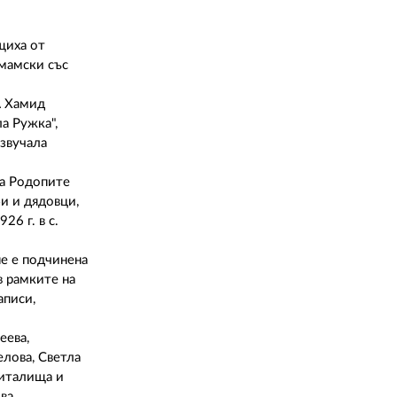
02 975 20 35
щиха от
Имамски със
А Хамид
ла Ружка",
звучала
за Родопите
би и дядовци,
26 г. в с.
не е подчинена
в рамките на
аписи,
еева,
лова, Светла
читалища и
ва.