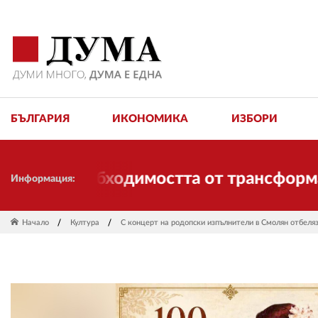
БЪЛГАРИЯ
ИКОНОМИКА
ИЗБОРИ
га необходимостта от трансформации. И
Информация:
Начало
Култура
С концерт на родопски изпълнители в Смолян отбеля