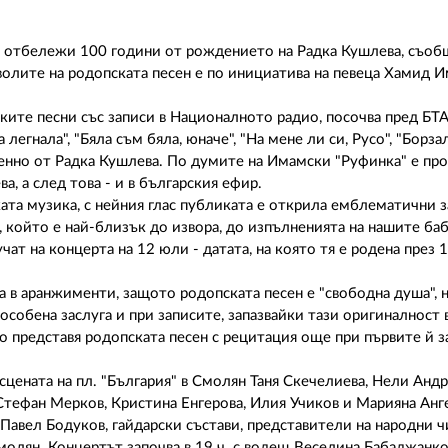
е отбележи 100 години от рождението на Радка Кушлева, съоб
олите на родопската песен е по инициатива на певеца Хамид 
ките песни със записи в Националното радио, посочва пред БТ
егнала", "Бяла съм бяла, юначе", "На мене ли си, Русо", "Борза
енно от Радка Кушлева. По думите на Имамски "Руфинка" е про
, а след това - и в българския ефир.
та музика, с нейния глас публиката е открила емблематични 
е, който е най-близък до извора, до изпълненията на нашите ба
 на концерта на 12 юли - датата, на която тя е родена през 19
а в аранжименти, защото родопската песен е "свободна душа", 
особена заслуга и при записите, запазвайки тази оригиналност 
о представя родопската песен с рецитация още при първите й з
цената на пл. "България" в Смолян Таня Скечелиева, Нели Андр
тефан Мерков, Кристина Енгерова, Илия Учиков и Марияна Анге
Павел Бодуков, гайдарски състави, представители на народни 
олян. Концертът започва в 19 ч. с водещ Веселина Бабаджанко