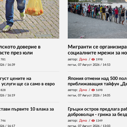
ското доверие в
Мигранти се организира
асте през юли
социалните мрежи за но
автор:
Дума
visibility
781
1998
026 /
16:39
петък, 07 Август 2026 /
14:53
густ цените на
Япония отмени над 500 пол
услуги ще са само в евро
приближаващия тайфун „Д
автор:
Дума
visibility
828
1698
026 /
16:19
петък, 07 Август 2026 /
14:05
тави първите 10 влака за
Гръцки остров предлага раб
доброволци - грижа за без
автор:
Дума
visibility
746
1349
026 /
16:17
петък, 07 Август 2026 /
13:03