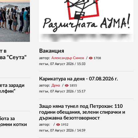
т в
Ваканция
ва "Сеута"
автор:
Александър Симов
visibility
1708
петък, 07 Август 2026 /
15:33
Карикатура на деня - 07.08.2026 г.
ета заради
автор:
Дума
visibility
1855
елфин“
петък, 07 Август 2026 /
15:17
Защо няма тунел под Петрохан: 110
години обещания, зелени спирачки и
държавна безотговорност
ота за
домни котки
автор:
visibility
1952
петък, 07 Август 2026 /
14:59