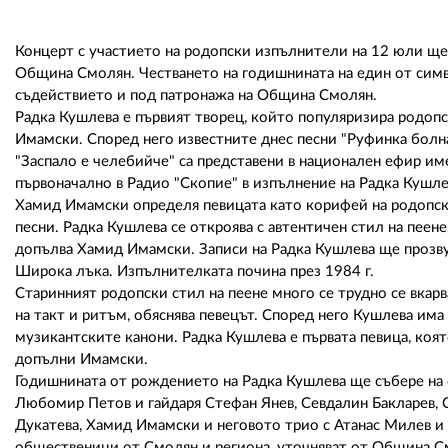
Концерт с участието на родопски изпълнители на 12 юли щ
Община Смолян. Честването на годишнината на един от симв
съдействието и под патронажа на Община Смолян.
Радка Кушлева е първият творец, който популяризира родопс
Имамски. Според него известните днес песни "Руфинка болна л
"Заспало е челебийче" са представени в национален ефир им
първоначално в Радио "Скопие" в изпълнение на Радка Кушлева
Хамид Имамски определя певицата като корифей на родопска
песни. Радка Кушлева се откроява с автентичен стил на пеен
допълва Хамид Имамски. Записи на Радка Кушлева ще прозвучат
Широка лъка. Изпълнителката почина през 1984 г.
Старинният родопски стил на пеене много се трудно се вкарв
на такт и ритъм, обяснява певецът. Според него Кушлева има 
музикантските канони. Радка Кушлева е първата певица, коят
допълни Имамски.
Годишнината от рождението на Радка Кушлева ще събере на с
Любомир Петов и гайдаря Стефан Янев, Севдалин Бакларев, С
Дукатева, Хамид Имамски и неговото трио с Атанас Милев и 
общественици от Смолян и региона, уточняват от Община См