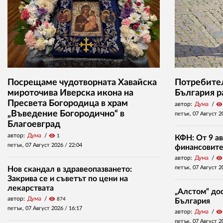
Посрещаме чудотворната Хавайска
Потребител
мироточива Иверска икона на
България р
Пресвета Богородица в храм
автор:
Дума
visibility
„Въведение Богородично“ в
петък, 07 Август 2
Благоевград
автор:
Дума
visibility
1
КФН: От 9 ав
петък, 07 Август 2026 /
22:04
финансовите 
автор:
Дума
visibility
петък, 07 Август 2
Нов скандал в здравеопазването:
Закрива се и съветът по цени на
лекарствата
„Алстом“ дос
автор:
Дума
visibility
874
България
петък, 07 Август 2026 /
16:17
автор:
Дума
visibility
петък, 07 Август 2