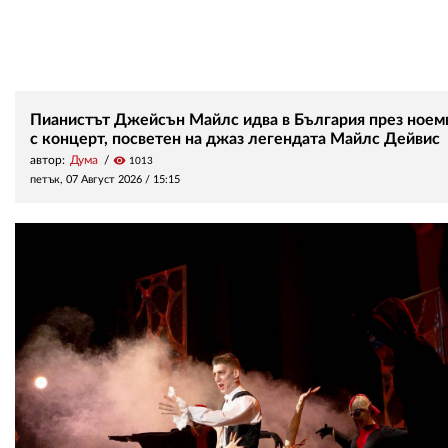
Пианистът Джейсън Майлс идва в България през ноем
с концерт, посветен на джаз легендата Майлс Дейвис
автор:
Дума
visibility
1013
петък, 07 Август 2026 /
15:15