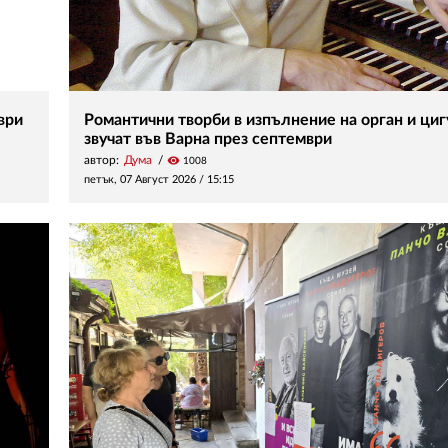
ври
Романтични творби в изпълнение на орган и ци
звучат във Варна през септември
автор:
Дума
visibility
1008
петък, 07 Август 2026 /
15:15