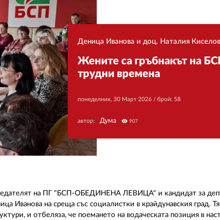
Деница Иванова и доц. Наталия Киселов
Жените са гръбнакът на БС
трудни времена
понеделник, 30 Март 2026
/ брой: 58
Дума
автор:
visibility
907
дседателят на ПГ "БСП-ОБЕДИНЕНА ЛЕВИЦА" и кандидат за депу
ица Иванова на среща със социалистки в крайдунавския град. Тя
уктури, и отбеляза, че поемането на водаческата позиция в на