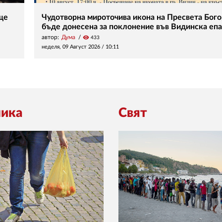
ще
Чудотворна мироточива икона на Пресвета Бог
бъде донесена за поклонение във Видинска еп
автор:
Дума
visibility
433
неделя, 09 Август 2026 /
10:11
ика
Свят