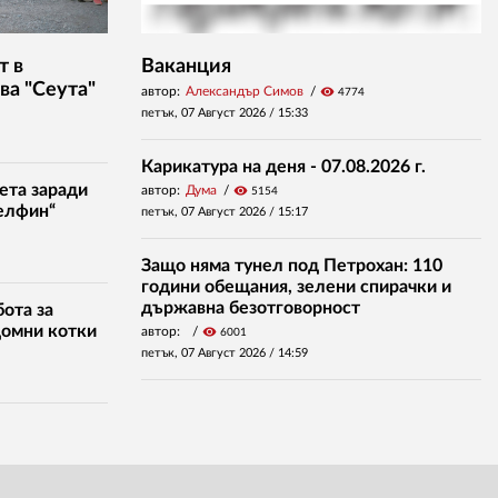
т в
Ваканция
ва "Сеута"
автор:
Александър Симов
visibility
4774
петък, 07 Август 2026 /
15:33
Карикатура на деня - 07.08.2026 г.
ета заради
автор:
Дума
visibility
5154
елфин“
петък, 07 Август 2026 /
15:17
Защо няма тунел под Петрохан: 110
години обещания, зелени спирачки и
държавна безотговорност
ота за
домни котки
автор:
visibility
6001
петък, 07 Август 2026 /
14:59