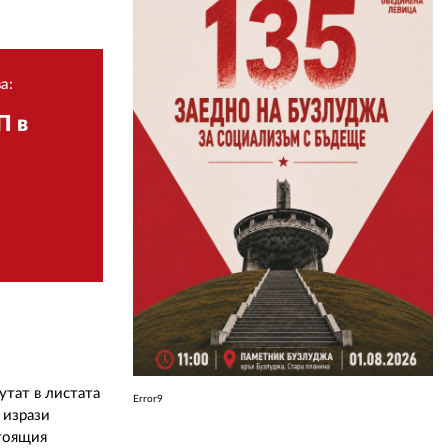
ЗА НАС
а:
АВТОРИ
П в
РЕДАКЦИЯ
КОНТАКТИ
РЕКЛАМА
АБОНАМЕНТ
УСЛОВИЯ ЗА ПОЛЗВАНЕ
ПОЛИТИКА ЗА БИСКВИТКИТЕ
ПОЛИТИКАТА ЗА
ПОВЕРИТЕЛНОСТ
тат в листата
Error9
 изрази
стоящия