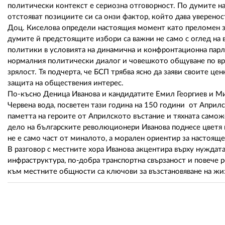
политически контекст е сериозна отговорност. По думите на
отстояват позициите си са онзи фактор, който дава уверенос
Доц. Киселова определи настоящия момент като преломен з
думите й предстоящите избори са важни не само с оглед на в
политики в условията на динамична и конфронтационна пар
нормалния политически диалог и човешкото общуване по вре
зрялост. Тя подчерта, че БСП трябва ясно да заяви своите це
защита на обществения интерес.
По-късно Деница Иванова и кандидатите Емил Георгиев и М
Червена вода, посветен тази година на 150 години от Апри
паметта на героите от Априлското въстание и тяхната самож
дело на българските революционери Иванова поднесе цветя п
не е само част от миналото, а морален ориентир за настояще
В разговор с местните хора Иванова акцентира върху нуждата
инфраструктура, по-добра транспортна свързаност и повече 
към местните общности са ключови за възстановяване на жи