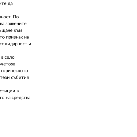
02 975 20 35
ите да
ност. По
ва заявените
ръщане към
то признак на
, солидарност и
 в село
очетоха
историческото
 тези събития
естиции в
то на средства