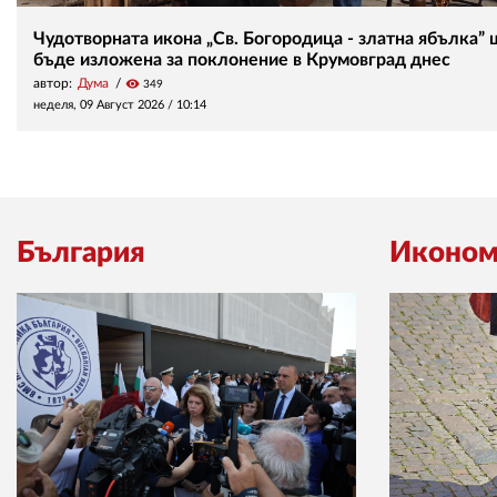
Чудотворната икона „Св. Богородица - златна ябълка” 
бъде изложена за поклонение в Крумовград днес
автор:
Дума
visibility
349
неделя, 09 Август 2026 /
10:14
България
Иконом