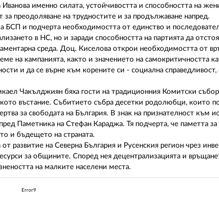
 Иванова именно силата, устойчивостта и способността на жен
т за преодоляване на трудностите и за продължаване напред.
а БСП и подчерта необходимостта от единство и последовател
лизането в НС, но и заради способността на партията да отстоя
ламентарна среда. Доц. Киселова открои необходимостта от в
ме на кампанията, както и значението на самокритичността ка
нности и да се върне към корените си - социална справедливост
икаел Чакълджиян бяха гости на традиционния Комитски събор
лското въстание. Събитието събра десетки родолюбци, които п
ертва за свободата на България. В знак на признателност към 
ред Паметника на Стефан Караджа. Тя подчерта, че паметта за
то и бъдещето на страната.
 от развитие на Северна България и Русенския регион чрез инв
ресурси за общините. Според нея децентрализацията и връщане
знеността на малките населени места.
Error9