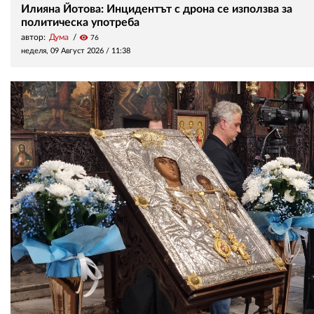
Илияна Йотова: Инцидентът с дрона се използва за
политическа употреба
автор:
Дума
visibility
76
неделя, 09 Август 2026 /
11:38