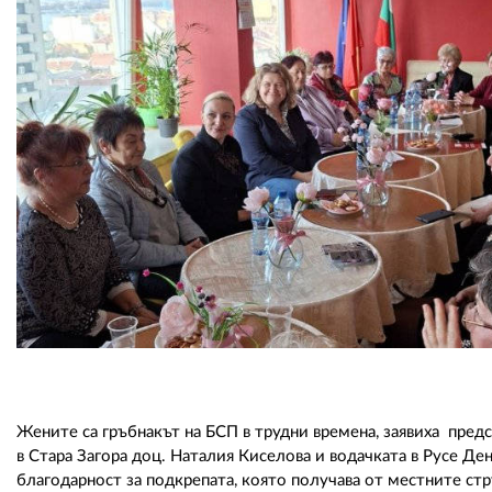
Жените са гръбнакът на БСП в трудни времена, заявиха пре
в Стара Загора доц. Наталия Киселова и водачката в Русе Ден
благодарност за подкрепата, която получава от местните стр