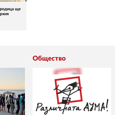
ородица ще
архия
Общество