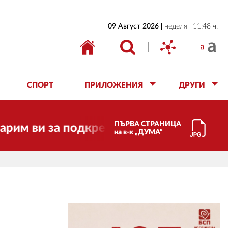
НАЧАЛО
09 Август 2026
неделя
11:48 ч.
БЪЛГАРИЯ
ИКОНОМИКА
ИЗБОРИ
СПОРТ
ПРИЛОЖЕНИЯ
ДРУГИ
СВЯТ
ОБЩЕСТВО
ПЪРВА СТРАНИЦА
и за подкрепата!
Скъпи приятели
на в-к „ДУМА“
КУЛТУРА
ЖИВОТ
СПОРТ
ПРИЛОЖЕНИЯ
ДРУГИ