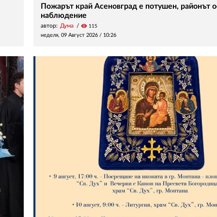
Пожарът край Асеновград е потушен, районът о
наблюдение
автор:
Дума
visibility
115
неделя, 09 Август 2026 /
10:26