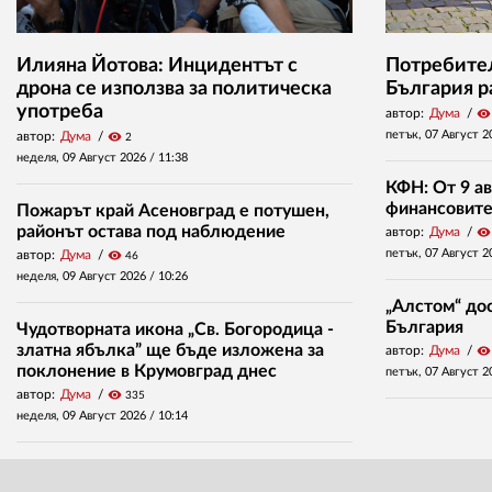
Илияна Йотова: Инцидентът с
Потребител
дрона се използва за политическа
България р
употреба
автор:
Дума
visibility
петък, 07 Август 2
автор:
Дума
visibility
2
неделя, 09 Август 2026 /
11:38
КФН: От 9 ав
финансовите 
Пожарът край Асеновград е потушен,
районът остава под наблюдение
автор:
Дума
visibility
петък, 07 Август 2
автор:
Дума
visibility
46
неделя, 09 Август 2026 /
10:26
„Алстом“ дос
България
Чудотворната икона „Св. Богородица -
златна ябълка” ще бъде изложена за
автор:
Дума
visibility
поклонение в Крумовград днес
петък, 07 Август 2
автор:
Дума
visibility
335
неделя, 09 Август 2026 /
10:14