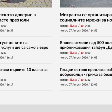
ското доверие в
Мигранти се организира
асте през юли
социалните мрежи за но
автор:
Дума
visibility
4000
5486
026 /
16:39
петък, 07 Август 2026 /
14:53
густ цените на
Япония отмени над 500 пол
услуги ще са само в евро
приближаващия тайфун „Д
автор:
Дума
visibility
4283
4900
026 /
16:19
петък, 07 Август 2026 /
14:05
тави първите 10 влака за
Гръцки остров предлага раб
доброволци - грижа за без
автор:
Дума
visibility
3648
3732
026 /
16:17
петък, 07 Август 2026 /
13:03