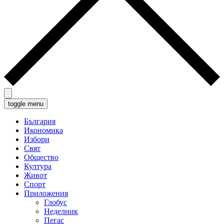
toggle menu
България
Икономика
Избори
Свят
Общество
Култура
Живот
Спорт
Приложения
Глобус
Неделник
Пегас