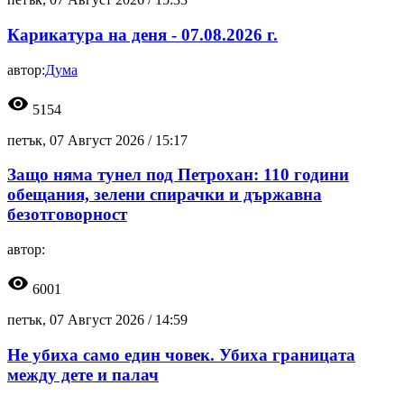
Карикатура на деня - 07.08.2026 г.
автор:
Дума
visibility
5154
петък, 07 Август 2026 /
15:17
Защо няма тунел под Петрохан: 110 години
обещания, зелени спирачки и държавна
безотговорност
автор:
visibility
6001
петък, 07 Август 2026 /
14:59
Не убиха само един човек. Убиха границата
между дете и палач