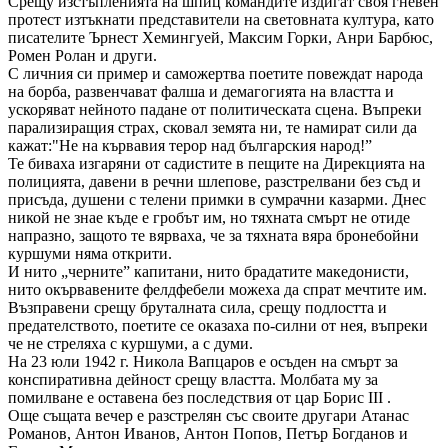
Срещу изстъпленията на шпиц командите издигат своя гневен
протест изтъкнати представители на световната култура, като
писателите Ърнест Хемингуей, Максим Горки, Анри Барбюс,
Ромен Ролан и други.
С личния си пример и саможертва поетите повеждат народа
на борба, развенчават фалша и демагогията на властта и
ускоряват нейното падане от политическата сцена. Въпреки
парализиращия страх, сковал земята ни, те намират сили да
кажат:"Не на кървавия терор над българския народ!”
Те биваха изгаряни от садистите в пещите на Дирекцията на
полицията, давени в речни шлепове, разстрелвани без съд и
присъда, душени с телени примки в сумрачни казарми. Днес
никой не знае къде е гробът им, но тяхната смърт не отиде
напразно, защото те вярваха, че за тяхната вяра бронебойни
куршуми няма открити.
И нито „черните” капитани, нито брадатите македонисти,
нито окървавените фелдфебели можеха да спрат мечтите им.
Възправени срещу бруталната сила, срещу подлостта и
предателството, поетите се оказаха по-силни от нея, въпреки
че не стреляха с куршуми, а с думи.
На 23 юли 1942 г. Никола Вапцаров е осъден на смърт за
конспиративна дейност срещу властта. Молбата му за
помилване е оставена без последствия от цар Борис III .
Още същата вечер е разстрелян със своите другари Атанас
Романов, Антон Иванов, Антон Попов, Петър Богданов и