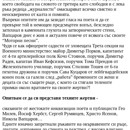
което свободата на словото се третира като слободия и с лека
ръка редица „журналисти” омаскаряват всичко свястно и
неосквернено от калта и помията.
Въпреки опитите им да зазидат гласа на поета и да се
превърне той в немощен предсмъртен вопъл, безследно
затихнал в каменната глухота на затворническите стени,
Вапцаров днес е жив и актуален повече от всякога със своите
“Моторни песни”.
Чудя се как офицерите садисти от зловещата Трета секция на
Военното министерство: майор Димитър Порков, капитанът
от 4-ти артилерийски полк Кочо Стоянов, поручик Димитър
Радев, капитан Иван Кефсизов, поручик Тома Прендов от
Железопътното училище, поручик Стилиян Тошев от 6-та
пехотна дружина и поручик Сава Куцаров от лейбгвардейския
конен полк са галели след „работа” бременните си жени и
децата си със същите ръце, с които са стягали телените
примки около вратовете на своите жертви?!
Опитвам се да си представя техните жертви -
смазаните от жестоките инквизиции поети и публицисти Гео
Милев, Йосиф Хербст, Сергей Румянцев, Христо Ясенов,
Никола Вапцаров…
Едните юначно запретнали ръкавите на окървавените си ръце,
другите, изправени до стената за разстрел, с високо вдигани