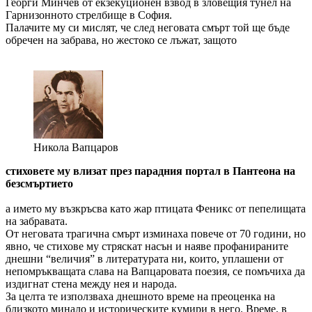
Георги Минчев от екзекуционен взвод в зловещия тунел на
Гарнизонното стрелбище в София.
Палачите му си мислят, че след неговата смърт той ще бъде
обречен на забрава, но жестоко се лъжат, защото
Никола Вапцаров
стиховете му влизат през парадния портал в Пантеона на
безсмъртието
а името му възкръсва като жар птицата Феникс от пепелищата
на забравата.
От неговата трагична смърт изминаха повече от 70 години, но
явно, че стихове му стряскат насън и наяве профанираните
днешни “величия” в литературата ни, които, уплашени от
непомръкващата слава на Вапцаровата поезия, се помъчиха да
издигнат стена между нея и народа.
За целта те използваха днешното време на преоценка на
близкото минало и историческите кумири в него. Време, в