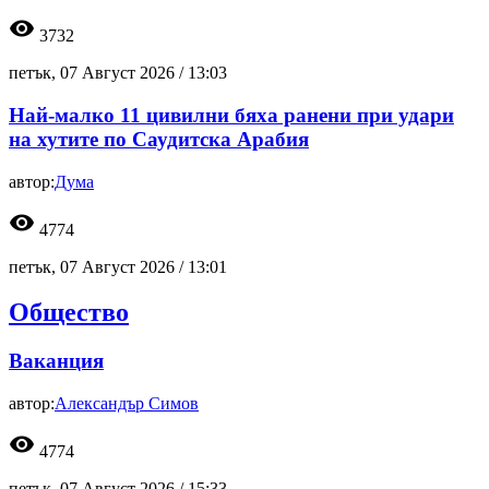
visibility
3732
петък, 07 Август 2026 /
13:03
Най-малко 11 цивилни бяха ранени при удари
на хутите по Саудитска Арабия
автор:
Дума
visibility
4774
петък, 07 Август 2026 /
13:01
Общество
Ваканция
автор:
Александър Симов
visibility
4774
петък, 07 Август 2026 /
15:33