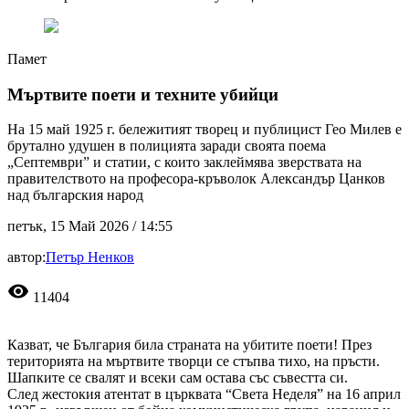
Памет
Мъртвите поети и техните убийци
На 15 май 1925 г. бележитият творец и публицист Гео Милев е
брутално удушен в полицията заради своята поема
„Септември” и статии, с които заклеймява зверствата на
правителството на професора-кръволок Александър Цанков
над българския народ
петък, 15 Май 2026 /
14:55
автор:
Петър Ненков
visibility
11404
Казват, че България била страната на убитите поети! През
територията на мъртвите творци се стъпва тихо, на пръсти.
Шапките се свалят и всеки сам остава със съвестта си.
След жестокия атентат в църквата “Света Неделя” на 16 април