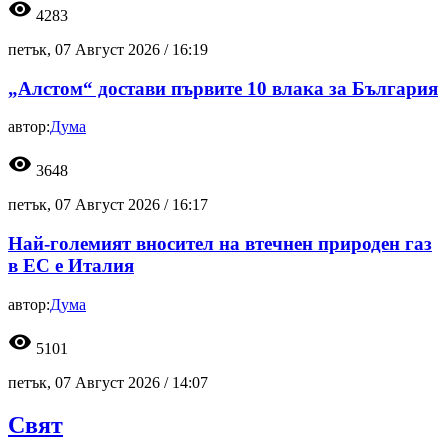
visibility
4283
петък, 07 Август 2026 /
16:19
„Алстом“ достави първите 10 влака за България
автор:
Дума
visibility
3648
петък, 07 Август 2026 /
16:17
Най-големият вносител на втечнен природен газ
в ЕС е Италия
автор:
Дума
visibility
5101
петък, 07 Август 2026 /
14:07
Свят