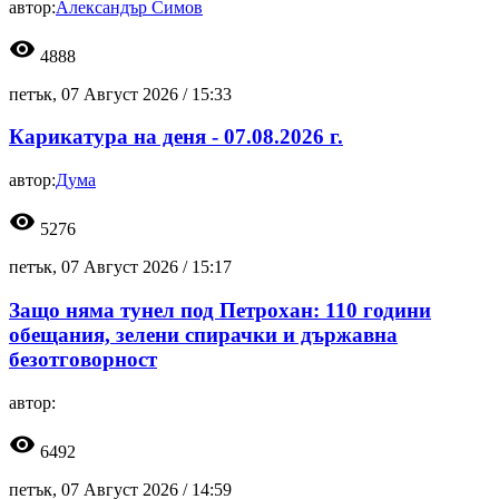
автор:
Александър Симов
visibility
4888
петък, 07 Август 2026 /
15:33
Карикатура на деня - 07.08.2026 г.
автор:
Дума
visibility
5276
петък, 07 Август 2026 /
15:17
Защо няма тунел под Петрохан: 110 години
обещания, зелени спирачки и държавна
безотговорност
автор:
visibility
6492
петък, 07 Август 2026 /
14:59