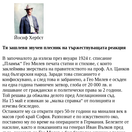
Йосиф Хербст
Тя зашлеви звучен плесник на тържествуващата реакция
В започналото да излиза през януари 1924 г. списание
„Пламък“ Гео Милев печата статии и стихове, с които
заклеймява зверствата на правителството на проф. Ал. Цанков
над българския народ. Заради това списанието е
конфискувано, а след това и забранено, а Гео Милев е осъден
на една година тъмничен затвор, глоба от 20 000 лв. и
лишаване от граждански и политически права за 2 години.
Той решава да обжалва делото пред Апелационния съд.
На 15 май е извикан за „малка справка“ от полицията и
изчезва безследно.
Останките му са открити през 50-те години на миналия век в
масов гроб край София. Разпознат е по изкуственото око,
поставено му по време на операциите в Германия. Белезите от
насилие, както и показанията на генерал Иван Вълков пред