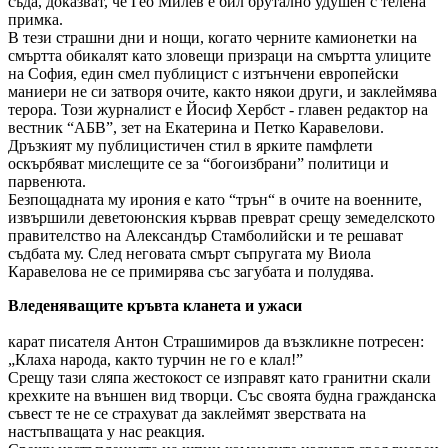
съда, доказват, че Гео Милев е бил брутално удушен с телена
примка.
В тези страшни дни и нощи, когато черните камионетки на
смъртта обикалят като зловещи призраци на смъртта улиците
на София, един смел публицист с изтънчени европейски
маниери не си затворя очите, както някои други, и заклеймява
терора. Този журналист е Йосиф Хербст - главен редактор на
вестник “АБВ”, зет на Екатерина и Петко Каравелови.
Дръзкият му публицистичен стил в ярките памфлети
оскърбяват мислещите се за “богоизбрани” политици и
парвенюта.
Безпощадната му ирония е като “трън“ в очите на военните,
извършили деветоюнския кървав преврат срещу земеделското
правителство на Александър Стамболийски и те решават
съдбата му. След неговата смърт съпругата му Виола
Каравелова не се примирява със загубата и полудява.
Вледеняващите кръвта кланета и ужаси
карат писателя Антон Страшимиров да възкликне потресен:
„Клаха народа, както турчин не го е клал!”
Срещу тази сляпа жестокост се изправят като гранитни скали
крехките на външен вид творци. Със своята будна гражданска
съвест те не се страхуват да заклеймят зверствата на
настъпващата у нас реакция.