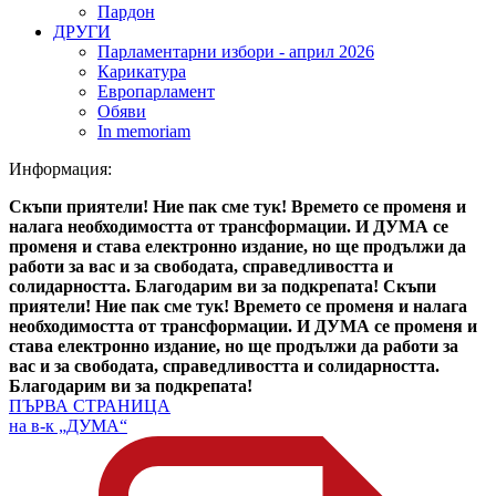
Пардон
ДРУГИ
Парламентарни избори - април 2026
Карикатура
Европарламент
Обяви
In memoriam
Информация:
Скъпи приятели! Ние пак сме тук! Времето се променя и
налага необходимостта от трансформации. И ДУМА се
променя и става електронно издание, но ще продължи да
работи за вас и за свободата, справедливостта и
солидарността. Благодарим ви за подкрепата!
Скъпи
приятели! Ние пак сме тук! Времето се променя и налага
необходимостта от трансформации. И ДУМА се променя и
става електронно издание, но ще продължи да работи за
вас и за свободата, справедливостта и солидарността.
Благодарим ви за подкрепата!
ПЪРВА СТРАНИЦА
на в-к „ДУМА“