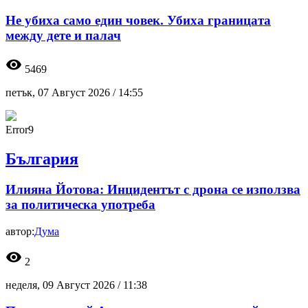
Не убиха само един човек. Убиха границата
между дете и палач
visibility
5469
петък, 07 Август 2026 /
14:55
Error9
България
Илияна Йотова: Инцидентът с дрона се използва
за политическа употреба
автор:
Дума
visibility
2
неделя, 09 Август 2026 /
11:38