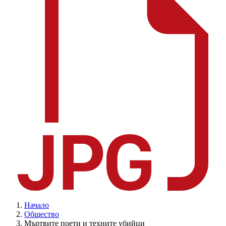
Начало
Общество
Мъртвите поети и техните убийци