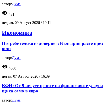
автор:
Дума
visibility
421
неделя, 09 Август 2026 /
10:11
Икономика
Потребителското доверие в България расте през
юли
автор:
Дума
visibility
4000
петък, 07 Август 2026 /
16:39
КФН: От 9 август цените на финансовите услуги
ще са само в евро
автор:
Дума