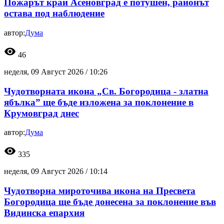
Пожарът край Асеновград е потушен, районът
остава под наблюдение
автор:
Дума
visibility
46
неделя, 09 Август 2026 /
10:26
Чудотворната икона „Св. Богородица - златна
ябълка” ще бъде изложена за поклонение в
Крумовград днес
автор:
Дума
visibility
335
неделя, 09 Август 2026 /
10:14
Чудотворна мироточива икона на Пресвета
Богородица ще бъде донесена за поклонение във
Видинска епархия