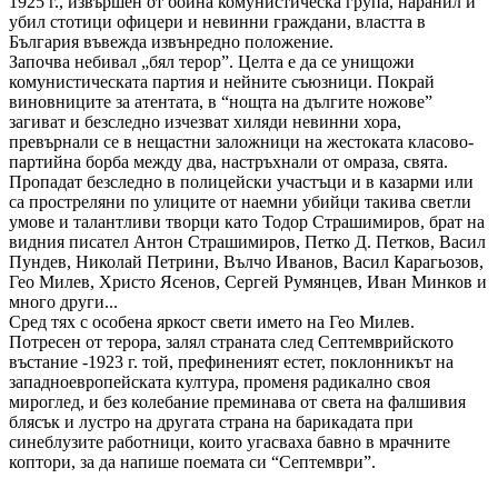
1925 г., извършен от бойна комунистическа група, наранил и
убил стотици офицери и невинни граждани, властта в
България въвежда извънредно положение.
Започва небивал „бял терор”. Целта е да се унищожи
комунистическата партия и нейните съюзници. Покрай
виновниците за атентата, в “нощта на дългите ножове”
загиват и безследно изчезват хиляди невинни хора,
превърнали се в нещастни заложници на жестоката класово-
партийна борба между два, настръхнали от омраза, свята.
Пропадат безследно в полицейски участъци и в казарми или
са простреляни по улиците от наемни убийци такива светли
умове и талантливи творци като Тодор Страшимиров, брат на
видния писател Антон Страшимиров, Петко Д. Петков, Васил
Пундев, Николай Петрини, Вълчо Иванов, Васил Карагьозов,
Гео Милев, Христо Ясенов, Сергей Румянцев, Иван Минков и
много други...
Сред тях с особена яркост свети името на Гео Милев.
Потресен от терора, залял страната след Септемврийското
въстание -1923 г. той, префиненият естет, поклонникът на
западноевропейската култура, променя радикално своя
мироглед, и без колебание преминава от света на фалшивия
блясък и лустро на другата страна на барикадата при
синеблузите работници, които угасваха бавно в мрачните
коптори, за да напише поемата си “Септември”.