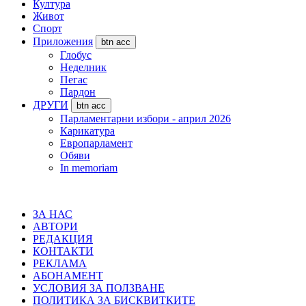
Култура
Живот
Спорт
Приложения
btn acc
Глобус
Неделник
Пегас
Пардон
ДРУГИ
btn acc
Парламентарни избори - април 2026
Карикатура
Европарламент
Обяви
In memoriam
ЗА НАС
АВТОРИ
РЕДАКЦИЯ
КОНТАКТИ
РЕКЛАМА
АБОНАМЕНТ
УСЛОВИЯ ЗА ПОЛЗВАНЕ
ПОЛИТИКА ЗА БИСКВИТКИТЕ