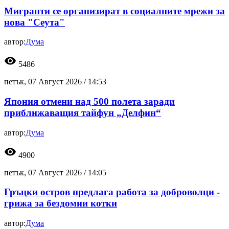
Мигранти се организират в социалните мрежи за
нова "Сеута"
автор:
Дума
visibility
5486
петък, 07 Август 2026 /
14:53
Япония отмени над 500 полета заради
приближаващия тайфун „Делфин“
автор:
Дума
visibility
4900
петък, 07 Август 2026 /
14:05
Гръцки остров предлага работа за доброволци -
грижа за бездомни котки
автор:
Дума