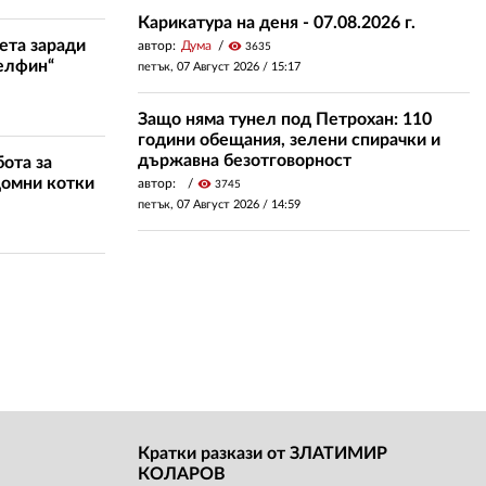
Карикатура на деня - 07.08.2026 г.
ета заради
автор:
Дума
visibility
3635
елфин“
петък, 07 Август 2026 /
15:17
Защо няма тунел под Петрохан: 110
години обещания, зелени спирачки и
държавна безотговорност
ота за
домни котки
автор:
visibility
3745
петък, 07 Август 2026 /
14:59
Кратки разкази от ЗЛАТИМИР
КОЛАРОВ