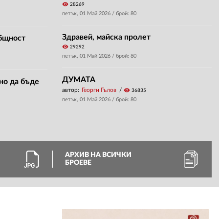
visibility
28269
петък, 01 Май 2026
/ брой: 80
Здравей, майска пролет
общност
visibility
29292
петък, 01 Май 2026
/ брой: 80
ДУМАТА
но да бъде
автор:
Георги Гълов
visibility
36835
петък, 01 Май 2026
/ брой: 80
АРХИВ НА ВСИЧКИ
БРОЕВЕ