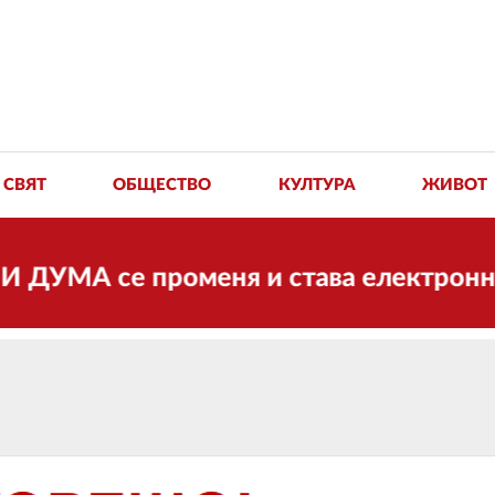
СВЯТ
ОБЩЕСТВО
КУЛТУРА
ЖИВОТ
роменя и става електронно издание, н