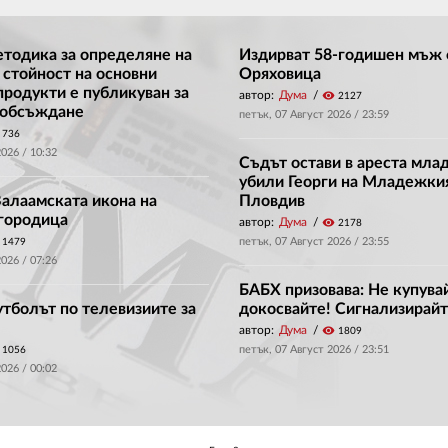
етодика за определяне на
Издирват 58-годишен мъж 
 стойност на основни
Оряховица
продукти е публикуван за
автор:
Дума
visibility
2127
 обсъждане
петък, 07 Август 2026 /
23:59
736
2026 /
10:32
Съдът остави в ареста мла
убили Георги на Младежки
Валаамската икона на
Пловдив
городица
автор:
Дума
visibility
2178
петък, 07 Август 2026 /
23:55
1479
2026 /
07:26
БАБХ призовава: Не купува
утболът по телевизиите за
докосвайте! Сигнализирайт
автор:
Дума
visibility
1809
петък, 07 Август 2026 /
23:51
1056
2026 /
00:02