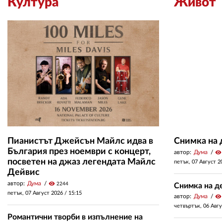
Култура
Живот
Пианистът Джейсън Майлс идва в
Снимка на д
България през ноември с концерт,
автор:
Дума
visibility
посветен на джаз легендата Майлс
петък, 07 Август 2
Дейвис
автор:
Дума
visibility
2244
Снимка на де
петък, 07 Август 2026 /
15:15
автор:
Дума
visibility
четвъртък, 06 Авг
Романтични творби в изпълнение на