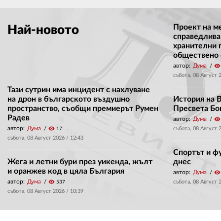
Проект на м
Най-новото
справедлива
хранителни 
обществено
автор:
Дума
visibility
събота, 08 Август 
Тази сутрин има инцидент с нахлуване
на дрон в българското въздушно
История на 
пространство, съобщи премиерът Румен
Пресвета Бо
Радев
автор:
Дума
visibility
автор:
Дума
visibility
събота, 08 Август 
17
събота, 08 Август 2026 /
12:43
Спортът и ф
Жега и летни бури през уикенда, жълт
днес
и оранжев код в цяла България
автор:
Дума
visibility
автор:
Дума
visibility
събота, 08 Август 
537
събота, 08 Август 2026 /
10:39