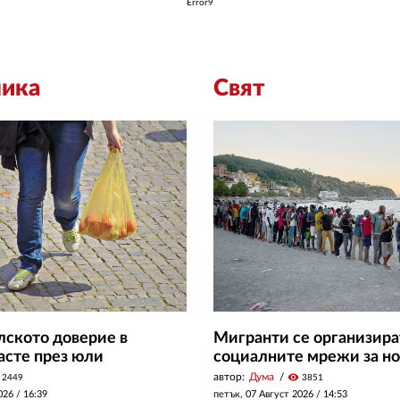
Error9
ика
Свят
ското доверие в
Мигранти се организира
асте през юли
социалните мрежи за но
автор:
Дума
visibility
2449
3851
026 /
16:39
петък, 07 Август 2026 /
14:53