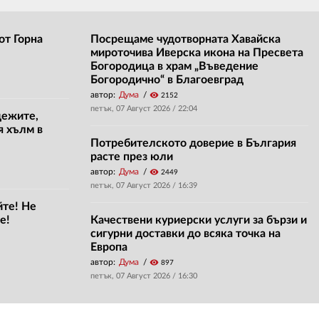
от Горна
Посрещаме чудотворната Хавайска
мироточива Иверска икона на Пресвета
Богородица в храм „Въведение
Богородично“ в Благоевград
автор:
Дума
visibility
2152
петък, 07 Август 2026 /
22:04
дежите,
я хълм в
Потребителското доверие в България
расте през юли
автор:
Дума
visibility
2449
петък, 07 Август 2026 /
16:39
йте! Не
е!
Качествени куриерски услуги за бързи и
сигурни доставки до всяка точка на
Европа
автор:
Дума
visibility
897
петък, 07 Август 2026 /
16:30