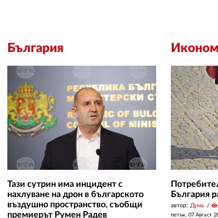
България
Иконом
Тази сутрин има инцидент с
Потребител
нахлуване на дрон в българското
България р
въздушно пространство, съобщи
автор:
Дума
visibility
премиерът Румен Радев
петък, 07 Август 2