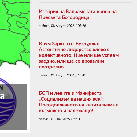
02 975 20 35
История на Валаамската икона на
Пресвета Богородица
събота, 08 Август 2026 /
07:26
Крум Зарков от Бузлуджа:
Автентично лидерство вляво е
колективното. Ние или ще успеем
заедно, или ще се провалим
поотделно
събота, 01 Август 2026 /
15:41
БСП и левите в Манифеста
ла
„Социализъм на нашия век“:
Преодоляването на капитализма е
възможно и належащо!
10:32
петък, 31 Юли 2026 /
22:03