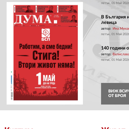
петък, 01 Май 202
В България 
левица
автор:
Ина Миха
петък, 01 Май 202
140 години о
автор:
Велислав
петък, 01 Май 202
ВИЖ ВСИ
ОТ БРОЯ