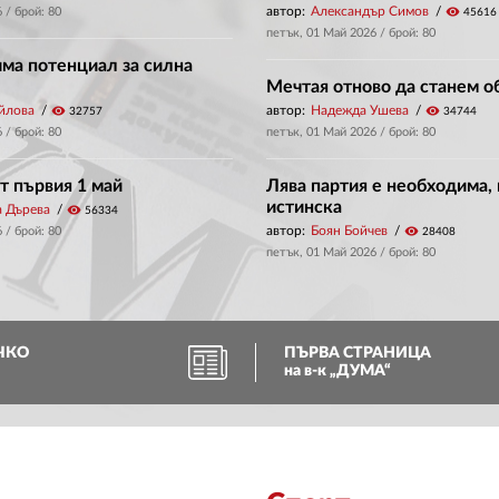
автор:
Александър Симов
visibility
6
/ брой: 80
45616
петък, 01 Май 2026
/ брой: 80
има потенциал за силна
Мечтая отново да станем 
йлова
visibility
автор:
Надежда Ушева
visibility
32757
34744
6
/ брой: 80
петък, 01 Май 2026
/ брой: 80
т първия 1 май
Лява партия е необходима, 
истинска
а Дърева
visibility
56334
автор:
Боян Бойчев
visibility
6
/ брой: 80
28408
петък, 01 Май 2026
/ брой: 80
ЧКО
ПЪРВА СТРАНИЦА
на в-к „ДУМА“