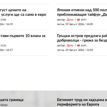
густ цените на
Япония отмени над 500 пол
услуги ще са само в евро
приближаващия тайфун „Д
автор:
Дума
visibility
2780
3497
026 /
16:19
петък, 07 Август 2026 /
14:05
тави първите 10 влака за
Гръцки остров предлага раб
доброволци - грижа за без
автор:
Дума
visibility
2126
2645
026 /
16:17
петък, 07 Август 2026 /
13:03
ашата граница
Евтиният труд ни задържа в
периферията на Европа
44266