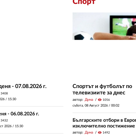
Спорт
еня - 07.08.2026 г.
Спортът и футболът по
телевизиите за днес
3408
026 /
15:30
автор:
Дума
visibility
1056
събота, 08 Август 2026 /
00:02
ня - 06.08.2026 г.
Българските отбори в Евро
3432
изключително постижение
уст 2026 /
15:30
автор:
Дума
visibility
1492