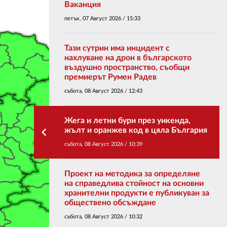
Ваканция
петък, 07 Август 2026 /
15:33
ЗА НАС
АВТОРИ
Тази сутрин има инцидент с
нахлуване на дрон в българското
РЕДАКЦИЯ
въздушно пространство, съобщи
премиерът Румен Радев
КОНТАКТИ
събота, 08 Август 2026 /
12:43
РЕКЛАМА
Жега и летни бури през уикенда,
АБОНАМЕНТ
keyboard_arrow_left
жълт и оранжев код в цяла България
събота, 08 Август 2026 /
10:39
УСЛОВИЯ ЗА ПОЛЗВАНЕ
ПОЛИТИКА ЗА БИСКВИТКИТЕ
Проект на методика за определяне
на справедлива стойност на основни
ПОЛИТИКАТА ЗА
хранителни продукти е публикуван за
ПОВЕРИТЕЛНОСТ
обществено обсъждане
събота, 08 Август 2026 /
10:32