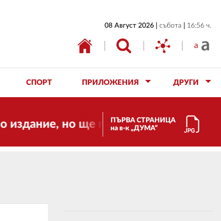
НАЧАЛО
08 Август 2026
събота
16:56 ч.
БЪЛГАРИЯ
ИКОНОМИКА
ИЗБОРИ
СПОРТ
ПРИЛОЖЕНИЯ
ДРУГИ
СВЯТ
ОБЩЕСТВО
ПЪРВА СТРАНИЦА
о ще продължи да работи за вас и за с
на в-к „ДУМА“
КУЛТУРА
ЖИВОТ
СПОРТ
ПРИЛОЖЕНИЯ
ДРУГИ