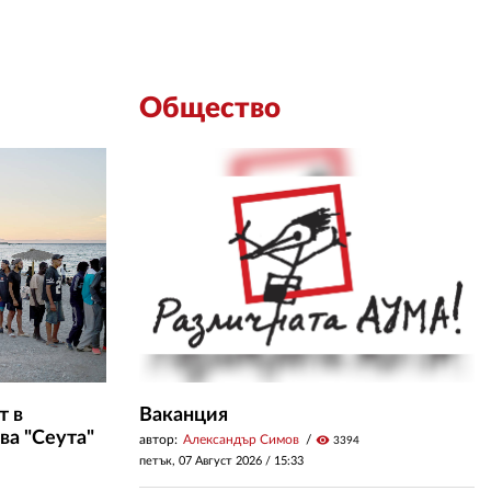
Общество
т в
Ваканция
ва "Сеута"
автор:
Александър Симов
visibility
3394
петък, 07 Август 2026 /
15:33