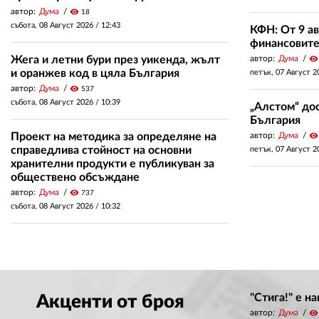
автор:
Дума
visibility
18
събота, 08 Август 2026 /
12:43
КФН: От 9 ав
финансовите 
Жега и летни бури през уикенда, жълт
автор:
Дума
visibility
и оранжев код в цяла България
петък, 07 Август 2
автор:
Дума
visibility
537
събота, 08 Август 2026 /
10:39
„Алстом“ дос
България
Проект на методика за определяне на
автор:
Дума
visibility
справедлива стойност на основни
петък, 07 Август 2
хранителни продукти е публикуван за
обществено обсъждане
автор:
Дума
visibility
737
събота, 08 Август 2026 /
10:32
"Стига!" е н
Акценти от броя
автор:
Дума
visibility