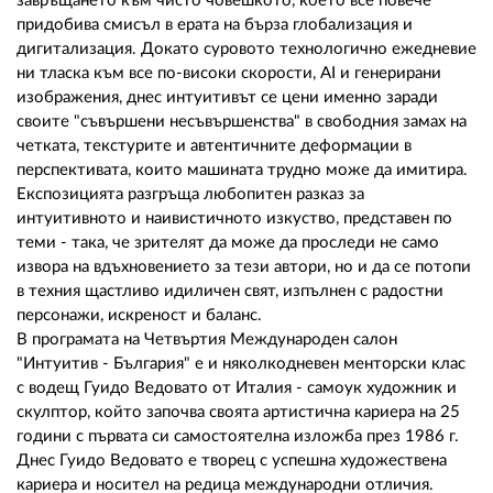
завръщането към чисто човешкото, което все повече
придобива смисъл в ерата на бърза глобализация и
дигитализация. Докато суровото технологично ежедневие
ни тласка към все по-високи скорости, AI и генерирани
изображения, днес интуитивът се цени именно заради
своите "съвършени несъвършенства" в свободния замах на
четката, текстурите и автентичните деформации в
перспективата, които машината трудно може да имитира.
Експозицията разгръща любопитен разказ за
интуитивното и наивистичното изкуство, представен по
теми - така, че зрителят да може да проследи не само
извора на вдъхновението за тези автори, но и да се потопи
в техния щастливо идиличен свят, изпълнен с радостни
персонажи, искреност и баланс.
В програмата на Четвъртия Международен салон
"Интуитив - България" е и няколкодневен менторски клас
с водещ Гуидо Ведовато от Италия - самоук художник и
скулптор, който започва своята артистична кариера на 25
години с първата си самостоятелна изложба през 1986 г.
Днес Гуидо Ведовато е творец с успешна художествена
кариера и носител на редица международни отличия.