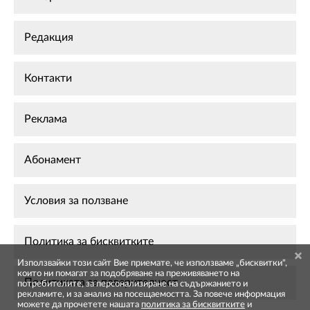
Редакция
Контакти
Реклама
Абонамент
Условия за ползване
Политика за бисквитките
Използвайки този сайт Вие приемате, че използваме „бисквитки",
които ни помагат за подобряване на преживяването на
Политиката за поверителност
потребителите, за персонализиране на съдържанието и
рекламите, и за анализ на посещаемостта. За повече информация
можете да прочетете нашата
политика за бисквитките
и