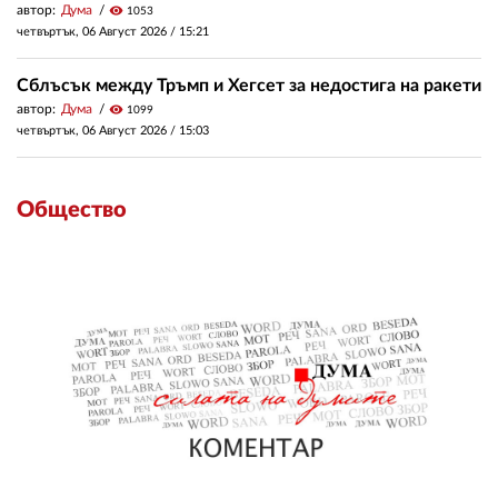
автор:
Дума
visibility
1053
четвъртък, 06 Август 2026 /
15:21
Сблъсък между Тръмп и Хегсет за недостига на ракети
автор:
Дума
visibility
1099
четвъртък, 06 Август 2026 /
15:03
Общество