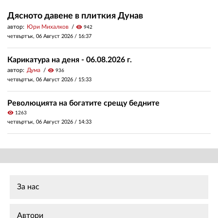
Дясното давене в плиткия Дунав
автор:
Юри Михалков
visibility
942
четвъртък, 06 Август 2026 /
16:37
Карикатура на деня - 06.08.2026 г.
автор:
Дума
visibility
936
четвъртък, 06 Август 2026 /
15:33
Революцията на богатите срещу бедните
visibility
1263
четвъртък, 06 Август 2026 /
14:33
За нас
Автори