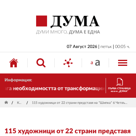
НАЧАЛО
БЪЛГАРИЯ
ИКОНОМИКА
ИЗБОРИ
07 Август 2026
петък
00:05 ч.
СВЯТ
ОБЩЕСТВО
Информация:
КУЛТУРА
га необходимостта от трансформации. И ДУМА се про
ПЪРВА СТРАНИЦА
на в-к „ДУМА“
ЖИВОТ
Култура
115 художници от 22 страни представя на "Шипка" 6 Четвъртият Международен салон "Интуитив - България"
СПОРТ
ПРИЛОЖЕНИЯ
115 художници от 22 страни представя
ДРУГИ