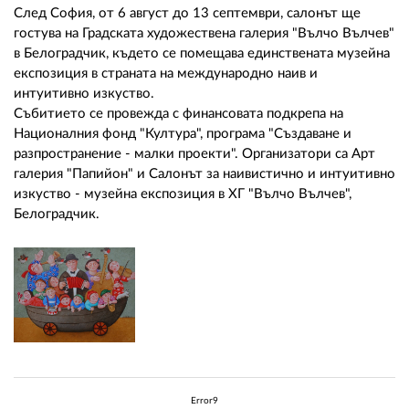
След София, от 6 август до 13 септември, салонът ще
гостува на Градската художествена галерия "Вълчо Вълчев"
в Белоградчик, където се помещава единствената музейна
експозиция в страната на международно наив и
интуитивно изкуство.
Събитието се провежда с финансовата подкрепа на
Националния фонд "Култура", програма "Създаване и
разпространение - малки проекти". Организатори са Арт
галерия "Папийон" и Салонът за наивистично и интуитивно
изкуство - музейна експозиция в ХГ "Вълчо Вълчев",
Белоградчик.
Error9