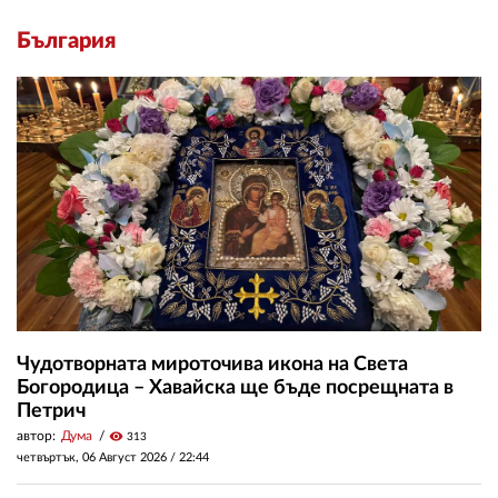
България
Чудотворната мироточива икона на Света
Богородица – Хавайска ще бъде посрещната в
Петрич
автор:
Дума
visibility
313
четвъртък, 06 Август 2026 /
22:44