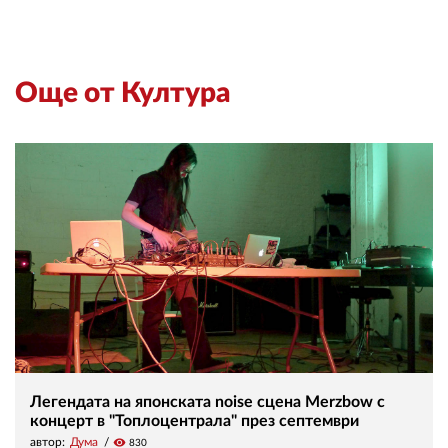
Още от Култура
Легендата на японската noise сцена Merzbow с
концерт в "Топлоцентрала" през септември
автор:
Дума
visibility
830