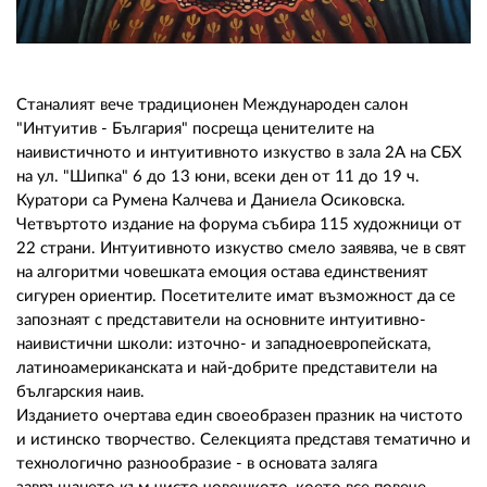
02 975 20 35
Станалият вече традиционен Международен салон
"Интуитив - България" посреща ценителите на
наивистичното и интуитивното изкуство в зала 2А на СБХ
на ул. "Шипка" 6 до 13 юни, всеки ден от 11 до 19 ч.
Куратори са Румена Калчева и Даниела Осиковска.
Четвъртото издание на форума събира 115 художници от
22 страни. Интуитивното изкуство смело заявява, че в свят
на алгоритми човешката емоция остава единственият
сигурен ориентир. Посетителите имат възможност да се
запознаят с представители на основните интуитивно-
наивистични школи: източно- и западноевропейската,
латиноамериканската и най-добрите представители на
българския наив.
Изданието очертава един своеобразен празник на чистото
и истинско творчество. Селекцията представя тематично и
технологично разнообразие - в основата заляга