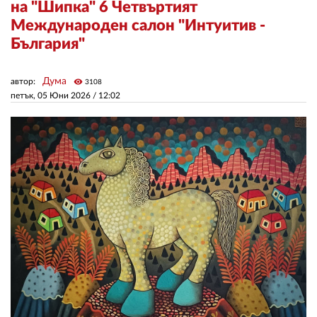
на "Шипка" 6 Четвъртият
Международен салон "Интуитив -
ЗА НАС
България"
АВТОРИ
Дума
автор:
visibility
3108
РЕДАКЦИЯ
петък, 05 Юни 2026 /
12:02
КОНТАКТИ
РЕКЛАМА
АБОНАМЕНТ
УСЛОВИЯ ЗА ПОЛЗВАНЕ
ПОЛИТИКА ЗА БИСКВИТКИТЕ
ПОЛИТИКАТА ЗА
ПОВЕРИТЕЛНОСТ