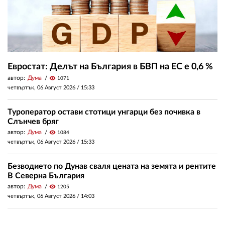
Евростат: Делът на България в БВП на ЕС е 0,6 %
автор:
Дума
visibility
1071
четвъртък, 06 Август 2026 /
15:33
Туроператор остави стотици унгарци без почивка в
Слънчев бряг
автор:
Дума
visibility
1084
четвъртък, 06 Август 2026 /
15:33
Безводието по Дунав сваля цената на земята и рентите
В Северна България
автор:
Дума
visibility
1205
четвъртък, 06 Август 2026 /
14:03