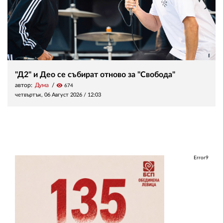
"Д2" и Део се събират отново за "Свобода"
автор:
Дума
visibility
674
четвъртък, 06 Август 2026 /
12:03
Error9