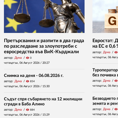
Претърсвания и разпити в два града
Евростат: 
по разследване за злоупотреби с
на ЕС е 0,6
евросредства във ВиК-Кърджали
автор:
Дума
visibility
четвъртък, 06 Авг
автор:
Дума
visibility
0
четвъртък, 06 Август 2026 /
20:27
Туроператор
без почивка 
Снимка на деня - 06.08.2026 г.
автор:
Дума
visibility
автор:
Дума
visibility
854
четвъртък, 06 Авг
четвъртък, 06 Август 2026 /
15:30
Безводието п
Съдът спря събарянето на 12 жилищни
земята и ре
сгради в Баба Алино
автор:
Дума
visibility
автор:
Дума
visibility
884
четвъртък, 06 Авг
четвъртък, 06 Август 2026 /
15:29