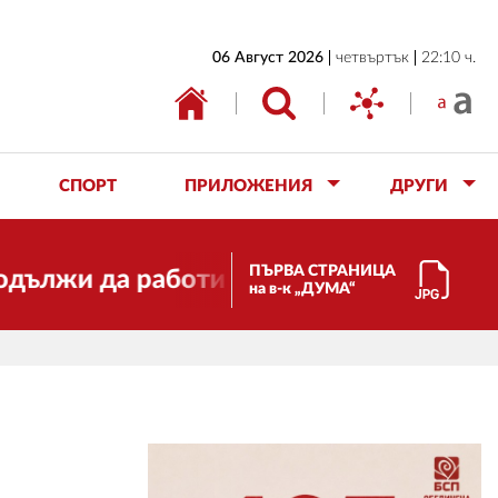
НАЧАЛО
06 Август 2026
четвъртък
22:10 ч.
БЪЛГАРИЯ
ИКОНОМИКА
ИЗБОРИ
СПОРТ
ПРИЛОЖЕНИЯ
ДРУГИ
СВЯТ
ОБЩЕСТВО
ПЪРВА СТРАНИЦА
да работи за вас и за свободата, спра
на в-к „ДУМА“
КУЛТУРА
ЖИВОТ
СПОРТ
ПРИЛОЖЕНИЯ
ДРУГИ