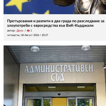
Претърсвания и разпити в два града по разследване за
злоупотреби с евросредства във ВиК-Кърджали
автор:
Дума
visibility
1
четвъртък, 06 Август 2026 /
20:27