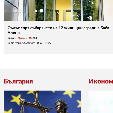
Съдът спря събарянето на 12 жилищни сгради в Баба
Алино
автор:
Дума
visibility
884
четвъртък, 06 Август 2026 /
15:29
България
Иконом