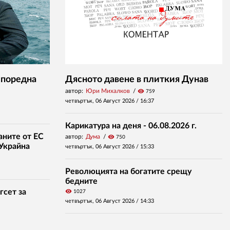
 поредна
Дясното давене в плиткия Дунав
автор:
Юри Михалков
visibility
759
четвъртък, 06 Август 2026 /
16:37
Карикатура на деня - 06.08.2026 г.
аните от ЕС
автор:
Дума
visibility
750
 Украйна
четвъртък, 06 Август 2026 /
15:33
Революцията на богатите срещу
бедните
гсет за
visibility
1027
четвъртък, 06 Август 2026 /
14:33