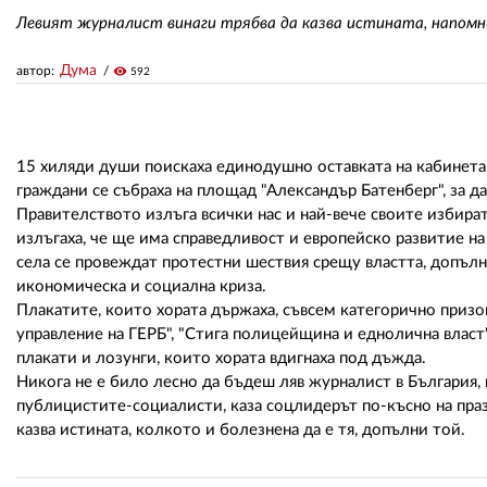
Левият журналист винаги трябва да казва истината, напом
Дума
автор:
visibility
592
15 хиляди души поискаха единодушно оставката на кабинета
граждани се събраха на площад "Александър Батенберг", за да
Правителството излъга всички нас и най-вече своите избира
излъгаха, че ще има справедливост и европейско развитие на 
села се провеждат протестни шествия срещу властта, допълни
икономическа и социална криза.
Плакатите, които хората държаха, съвсем категорично призов
управление на ГЕРБ", "Стига полицейщина и еднолична власт",
плакати и лозунги, които хората вдигнаха под дъжда.
Никога не е било лесно да бъдеш ляв журналист в България,
публицистите-социалисти, каза соцлидерът по-късно на праз
казва истината, колкото и болезнена да е тя, допълни той.