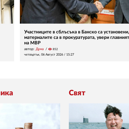
Участниците в сблъсъка в Банско са установени
материалите са в прокуратурата, увери главния
на МВР
автор:
Дума
visibility
852
четвъртък, 06 Август 2026 /
15:27
ика
Свят