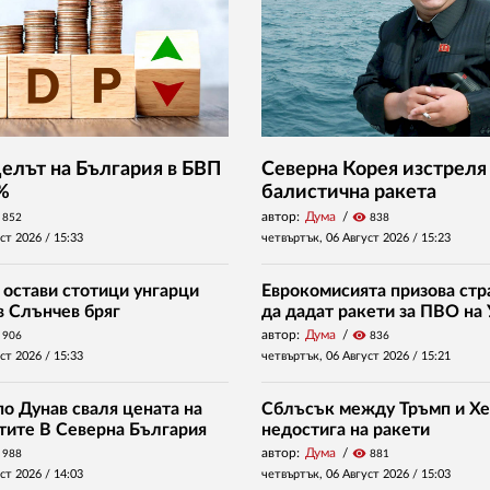
Делът на България в БВП
Северна Корея изстреля
 %
балистична ракета
автор:
Дума
visibility
852
838
уст 2026 /
15:33
четвъртък, 06 Август 2026 /
15:23
 остави стотици унгарци
Еврокомисията призова стр
в Слънчев бряг
да дадат ракети за ПВО на
автор:
Дума
visibility
906
836
уст 2026 /
15:33
четвъртък, 06 Август 2026 /
15:21
о Дунав сваля цената на
Сблъсък между Тръмп и Хе
нтите В Северна България
недостига на ракети
автор:
Дума
visibility
988
881
уст 2026 /
14:03
четвъртък, 06 Август 2026 /
15:03