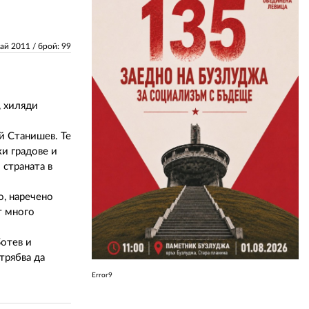
ЗА НАС
Май 2011
/ брой: 99
АВТОРИ
РЕДАКЦИЯ
, хиляди
КОНТАКТИ
й Станишев. Те
РЕКЛАМА
ки градове и
 страната в
АБОНАМЕНТ
о, наречено
УСЛОВИЯ ЗА ПОЛЗВАНЕ
т много
ПОЛИТИКА ЗА БИСКВИТКИТЕ
Ботев и
ПОЛИТИКАТА ЗА
трябва да
ПОВЕРИТЕЛНОСТ
Error9