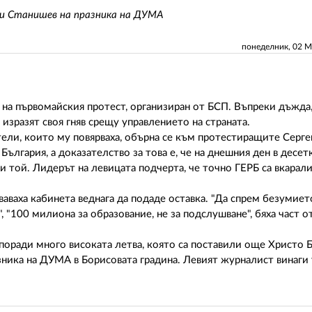
ни Станишев на празника на ДУМА
понеделник, 02 
 на първомайския протест, организиран от БСП. Въпреки дъжда
 изразят своя гняв срещу управлението на страната.
тели, които му повярваха, обърна се към протестиращите Серге
България, а доказателство за това е, че на днешния ден в десет
 той. Лидерът на левицата подчерта, че точно ГЕРБ са вкарали
аваха кабинета веднага да подаде оставка. "Да спрем безумиет
 "100 милиона за образование, не за подслушване", бяха част о
 поради много високата летва, която са поставили още Христо 
ника на ДУМА в Борисовата градина. Левият журналист винаги 