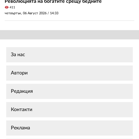
Революцията на богатите срещу бедните
visibility
411
четвъртък, 06 Август 2026 /
14:33
За нас
Автори
Редакция
Контакти
Реклама