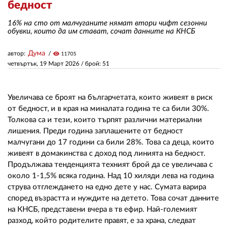
бедност
16% на сто от малчуганите нямат втори чифт сезонни
ЗА НАС
обувки, които да им стават, сочат данните на КНСБ
АВТОРИ
Дума
автор:
visibility
11705
четвъртък, 19 Март 2026
/ брой: 51
РЕДАКЦИЯ
КОНТАКТИ
Увеличава се броят на българчетата, които живеят в риск
РЕКЛАМА
от бедност, и в края на миналата година те са били 30%.
Толкова са и тези, които търпят различни материални
АБОНАМЕНТ
лишения. Преди година заплашените от бедност
малчугани до 17 години са били 28%. Това са деца, които
УСЛОВИЯ ЗА ПОЛЗВАНЕ
живеят в домакинства с доход под линията на бедност.
Продължава тенденцията техният брой да се увеличава с
ПОЛИТИКА ЗА БИСКВИТКИТЕ
около 1-1,5% всяка година. Над 10 хиляди лева на година
струва отглеждането на едно дете у нас. Сумата варира
ПОЛИТИКАТА ЗА
според възрастта и нуждите на детето. Това сочат данните
ПОВЕРИТЕЛНОСТ
на КНСБ, представени вчера в тв ефир. Най-големият
разход, който родителите правят, е за храна, следват