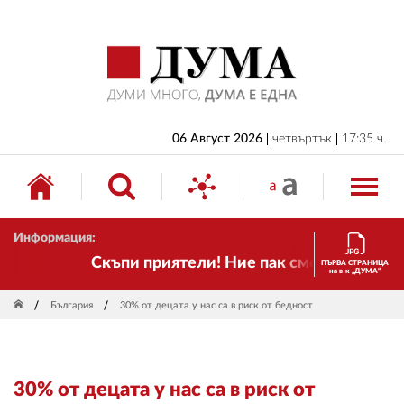
НАЧАЛО
БЪЛГАРИЯ
ИКОНОМИКА
ИЗБОРИ
06 Август 2026
четвъртък
17:35 ч.
СВЯТ
ОБЩЕСТВО
Информация:
КУЛТУРА
Скъпи приятели! Ние пак сме тук! Времето
ПЪРВА СТРАНИЦА
на в-к „ДУМА“
ЖИВОТ
България
30% от децата у нас са в риск от бедност
СПОРТ
ПРИЛОЖЕНИЯ
30% от децата у нас са в риск от
ДРУГИ