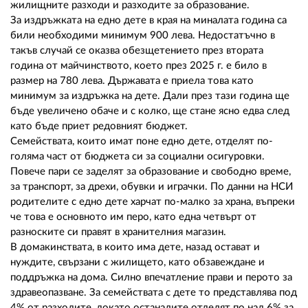
02 975 20 35
жилищните разходи и разходите за образование.
За издръжката на едно дете в края на миналата година са
били необходими минимум 900 лева. Недостатъчно в
такъв случай се оказва обезщетението през втората
година от майчинството, което през 2025 г. е било в
размер на 780 лева. Държавата е приела това като
минимум за издръжка на дете. Дали през тази година ще
бъде увеличено обаче и с колко, ще стане ясно едва след
като бъде приет редовният бюджет.
Семействата, които имат поне едно дете, отделят по-
голяма част от бюджета си за социални осигуровки.
Повече пари се заделят за образование и свободно време,
за транспорт, за дрехи, обувки и играчки. По данни на НСИ
родителите с едно дете харчат по-малко за храна, въпреки
че това е основното им перо, като една четвърт от
разноските си правят в хранителния магазин.
В домакинствата, в които има дете, назад остават и
нуждите, свързани с жилището, като обзавеждане и
поддръжка на дома. Силно впечатление прави и перото за
здравеопазване. За семействата с дете то представлява под
4% от разходите, докато останалите отделят по над 6% за