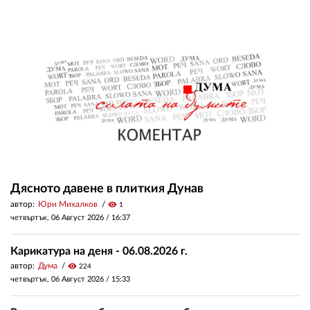
Дясното давене в плиткия Дунав
автор:
Юри Михалков
visibility
1
четвъртък, 06 Август 2026 /
16:37
Карикатура на деня - 06.08.2026 г.
автор:
Дума
visibility
224
четвъртък, 06 Август 2026 /
15:33