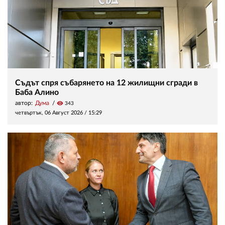
Съдът спря събарянето на 12 жилищни сгради в
Баба Алино
автор:
Дума
visibility
343
четвъртък, 06 Август 2026 /
15:29