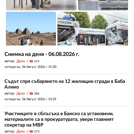
Снимка на деня - 06.08.2026 г.
автор:
Дума
visibility
215
четвъртък, 06 Август 2026 /
15:30
Съдът спря събарянето на 12 жилищни сгради в Баба
Алино
автор:
Дума
visibility
286
четвъртък, 06 Август 2026 /
15:29
Участниците в сблъсъка в Банско са установени,
материалите са в прокуратурата, увери главният
секретар на МВР
автор:
Дума
visibility
273