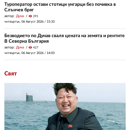
Туроператор остави стотици унгарци без почивка в
Слънчев бряг
автор:
Дума
visibility
291
четвъртък, 06 Август 2026 /
15:33
Безводието по Дунав сваля цената на земята и рентите
В Северна България
автор:
Дума
visibility
427
четвъртък, 06 Август 2026 /
14:03
Свят