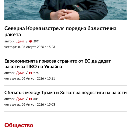
Северна Корея изстреля поредна балистична
ракета
автор:
Дума
visibility
297
четвъртък, 06 Август 2026 /
15:23
Еврокомисията призова страните от ЕС да дадат
ракети за ПВО на Украйна
автор:
Дума
visibility
276
четвъртък, 06 Август 2026 /
15:21
Сблъсък между Тръмп и Хегсет за недостига на ракети
автор:
Дума
visibility
335
четвъртък, 06 Август 2026 /
15:03
Общество