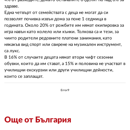
здраве.
Една четвърт от семействата с деца не могат да си
позволят почивка извън дома за поне 1 седмица в
годината. Около 20% от рожбите им нямат екипировка за
игра навън като колело или кънки. Толкова са и тези, за
чиито родители редовните платени занимания, като
някакъв вид спорт или свирене на музикален инструмент,
са лукс.
В 16% от случаите децата нямат втори чифт сезонни
обувки, които да им стават, а 15% и половина не участват в
училищни екскурзии или други училищни дейности,
които се заплащат.
Error9
Още от България