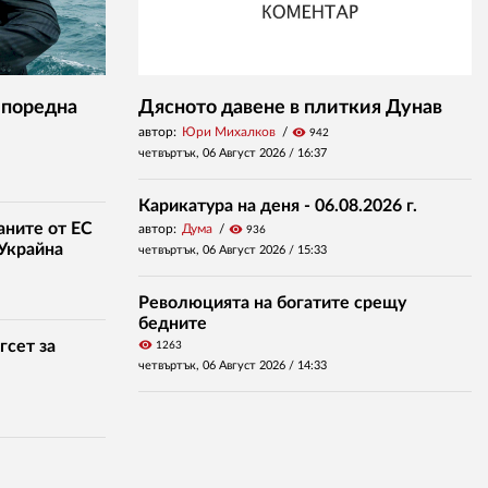
 поредна
Дясното давене в плиткия Дунав
автор:
Юри Михалков
visibility
942
четвъртък, 06 Август 2026 /
16:37
Карикатура на деня - 06.08.2026 г.
аните от ЕС
автор:
Дума
visibility
936
 Украйна
четвъртък, 06 Август 2026 /
15:33
Революцията на богатите срещу
бедните
гсет за
visibility
1263
четвъртък, 06 Август 2026 /
14:33