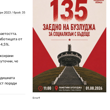
ЗА НАС
ари 2023
/ брой: 35
АВТОРИ
РЕДАКЦИЯ
заетостта.
работицата от
КОНТАКТИ
 4,5%.
РЕКЛАМА
иксирани
уточни, че
АБОНАМЕНТ
УСЛОВИЯ ЗА ПОЛЗВАНЕ
годишната
ПОЛИТИКА ЗА БИСКВИТКИТЕ
ост поради
ПОЛИТИКАТА ЗА
ПОВЕРИТЕЛНОСТ
Error9