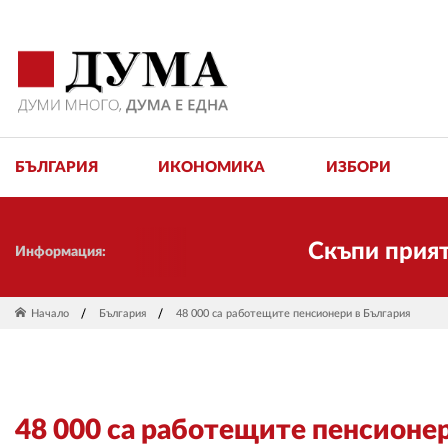
БЪЛГАРИЯ
ИКОНОМИКА
ИЗБОРИ
Скъпи приятели!
Информация:
Начало
България
48 000 са работещите пенсионери в България
48 000 са работещите пенсионер