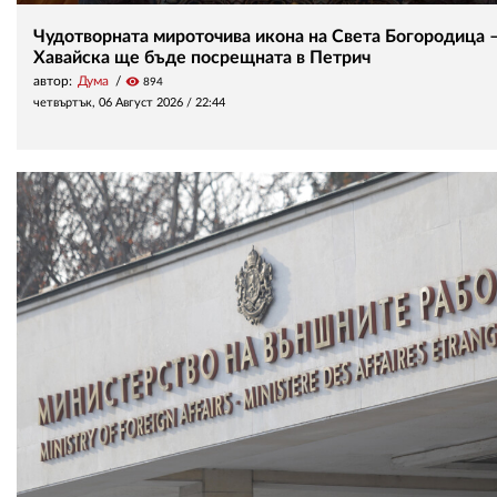
Чудотворната мироточива икона на Света Богородица 
Хавайска ще бъде посрещната в Петрич
автор:
Дума
visibility
894
четвъртък, 06 Август 2026 /
22:44