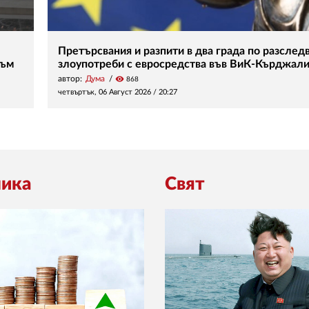
Претърсвания и разпити в два града по разследв
зъм
злоупотреби с евросредства във ВиК-Кърджал
автор:
Дума
visibility
868
четвъртък, 06 Август 2026 /
20:27
ика
Свят