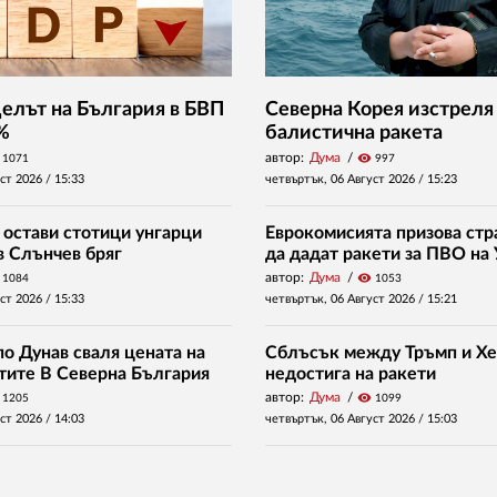
Делът на България в БВП
Северна Корея изстреля
 %
балистична ракета
автор:
Дума
visibility
1071
997
уст 2026 /
15:33
четвъртък, 06 Август 2026 /
15:23
 остави стотици унгарци
Еврокомисията призова стр
в Слънчев бряг
да дадат ракети за ПВО на
автор:
Дума
visibility
1084
1053
уст 2026 /
15:33
четвъртък, 06 Август 2026 /
15:21
о Дунав сваля цената на
Сблъсък между Тръмп и Хе
нтите В Северна България
недостига на ракети
автор:
Дума
visibility
1205
1099
уст 2026 /
14:03
четвъртък, 06 Август 2026 /
15:03