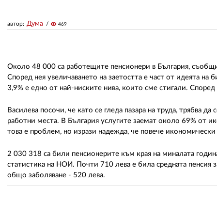
Дума
автор:
visibility
469
Около 48 000 са работещите пенсионери в България, съобщи
Според нея увеличаването на заетостта е част от идеята на б
3,9% е едно от най-ниските нива, които сме стигали. Според
Василева посочи, че като се гледа пазара на труда, трябва д
работни места. В България услугите заемат около 69% от ик
това е проблем, но изрази надежда, че повече икономическ
2 030 318 са били пенсионерите към края на миналата година
статистика на НОИ. Почти 710 лева е била средната пенсия з
общо заболяване - 520 лева.