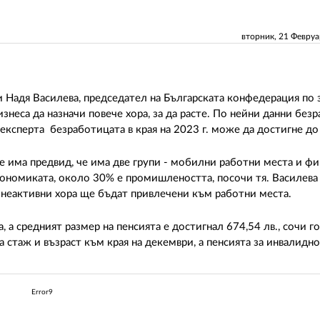
вторник, 21 Февру
 Надя Василева, председател на Българската конфедерация по 
изнеса да назначи повече хора, за да расте. По нейни данни без
 експерта безработицата в края на 2023 г. може да достигне до
а се има предвид, че има две групи - мобилни работни места и ф
ономиката, около 30% е промишлеността, посочи тя. Василева 
и неактивни хора ще бъдат привлечени към работни места.
, а средният размер на пенсията е достигнал 674,54 лв., сочи 
а стаж и възраст към края на декември, а пенсията за инвалидн
Error9