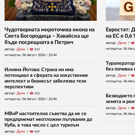
Чудотворната мироточива икона на
Евростат: 
Света Богородица – Хавайска ще
на ЕС е 0,6
бъде посрещната в Петрич
автор:
Дума
visibility
четвъртък, 06 Авг
автор:
Дума
visibility
313
четвъртък, 06 Август 2026 /
22:44
Туроператор
без почивка 
Илияна Йотова: Страна ни има
потенциал в сферата на изкуствения
автор:
Дума
visibility
интелект и бизнесът забелязва тези
четвъртък, 06 Авг
перспективи
автор:
Дума
visibility
322
Безводието п
четвъртък, 06 Август 2026 /
22:40
земята и ре
автор:
Дума
visibility
МВнР настоятелно съветва да не се
четвъртък, 06 Авг
предприемат неотложни пътувания до
Куба, в това число с цел туризъм
автор:
Дума
visibility
429