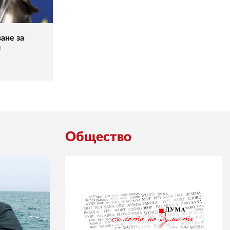
ане за
и
Общество