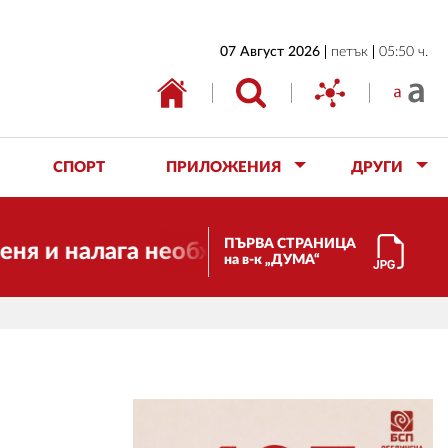
НАЧАЛО
07 Август 2026
петък
05:50 ч.
БЪЛГАРИЯ
ИКОНОМИКА
ИЗБОРИ
СПОРТ
ПРИЛОЖЕНИЯ
ДРУГИ
СВЯТ
ОБЩЕСТВО
ПЪРВА СТРАНИЦА
и налага необходимостта от трансформа
на в-к „ДУМА“
КУЛТУРА
ЖИВОТ
СПОРТ
ПРИЛОЖЕНИЯ
ДРУГИ