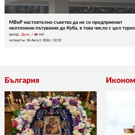
МВнР настоятелно съветва да не се предприемат
неотложни пътувания до Куба, в това число с цел тури
автор:
Дума
visibility
989
четвъртък, 06 Август 2026 /
22:32
България
Иконом