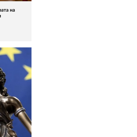
рата на
и