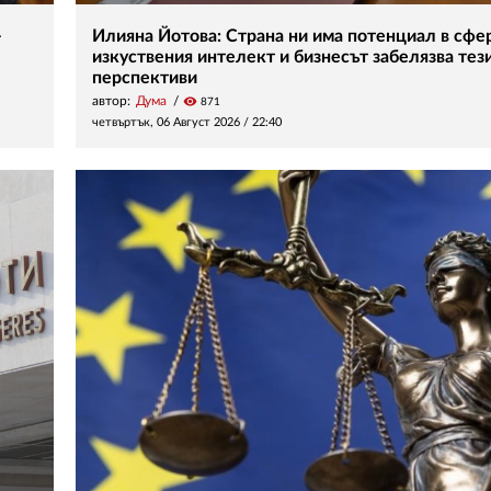
–
Илияна Йотова: Страна ни има потенциал в сфе
изкуствения интелект и бизнесът забелязва тез
перспективи
автор:
Дума
visibility
871
четвъртък, 06 Август 2026 /
22:40