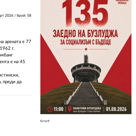
ЗА НАС
арт 2026
/ брой: 58
АВТОРИ
РЕДАКЦИЯ
а арената е 77
1962 г.
КОНТАКТИ
амбанг
ента е на 45
РЕКЛАМА
истински,
АБОНАМЕНТ
, преди да
УСЛОВИЯ ЗА ПОЛЗВАНЕ
ПОЛИТИКА ЗА БИСКВИТКИТЕ
ПОЛИТИКАТА ЗА
ПОВЕРИТЕЛНОСТ
Error9