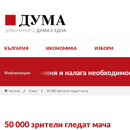
БЪЛГАРИЯ
ИКОНОМИКА
ИЗБОРИ
се променя и налага необходимостта от
Информация:
Начало
Спорт
50 000 зрители гледат мача
50 000 зрители гледат мача