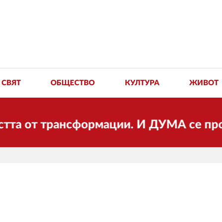
СВЯТ
ОБЩЕСТВО
КУЛТУРА
ЖИВОТ
 трансформации. И ДУМА се променя и 