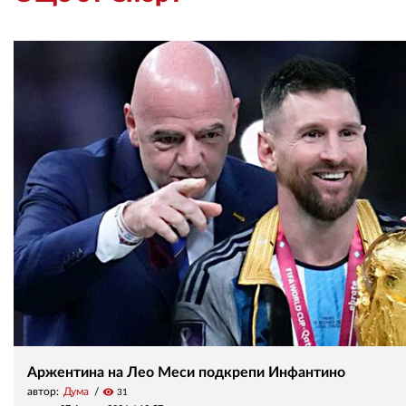
Аржентина на Лео Меси подкрепи Инфантино
автор:
Дума
visibility
31