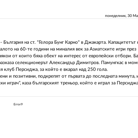
понеделник, 30 М
България на ст. "Гелора Бунг Карно" в Джакарта. Капацитетът н
лото на 60-те години на миналия век за Азиатските игри през 
кои от които бяха обект на интерес от европейски отбори. Б
 разказа селекционерът Александър Димитров. Памунгкас в мом
я клуб Персиджа, за който е вкарал над 250 гола.
ни и позитивни, подкрепят от първата до последната минута, 
и играч", каза българският треньор, който е играл за Персиджа
Error9