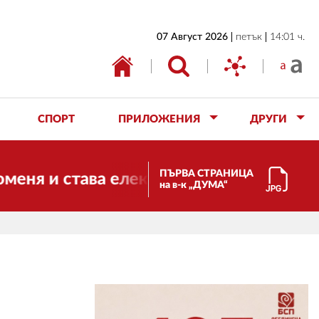
НАЧАЛО
07 Август 2026
петък
14:01 ч.
БЪЛГАРИЯ
ИКОНОМИКА
ИЗБОРИ
СПОРТ
ПРИЛОЖЕНИЯ
ДРУГИ
СВЯТ
ОБЩЕСТВО
ПЪРВА СТРАНИЦА
става електронно издание, но ще продъ
на в-к „ДУМА“
КУЛТУРА
ЖИВОТ
СПОРТ
ПРИЛОЖЕНИЯ
ДРУГИ