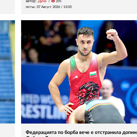
автор:
Дума
visibility
205
петък, 07 Август 2026 /
13:03
Федерацията по борба вече е отстранила допин