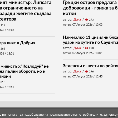
ият министър: Липсата
Гръцки остров предлага 
 в ограничението на
доброволци - грижа за 
заради жегите създава
котки
сектора
автор:
Дума
visibility
293
петък, 07 Август 2026 /
13:03
117
026 /
13:43
Най-малко 11 цивилни бяха
удари на хутите по Саудитс
ира пият в Добрич
автор:
Дума
visibility
270
283
петък, 07 Август 2026 /
13:01
026 /
13:01
Зеленски е шести по рейти
 министър:"Козлодуй" не
на пълни обороти, но и
автор:
Дума
visibility
296
илиони
петък, 07 Август 2026 /
12:45
313
026 /
12:41
то ни помагат за подобряване на преживяването на потребителите, за перс
За нас