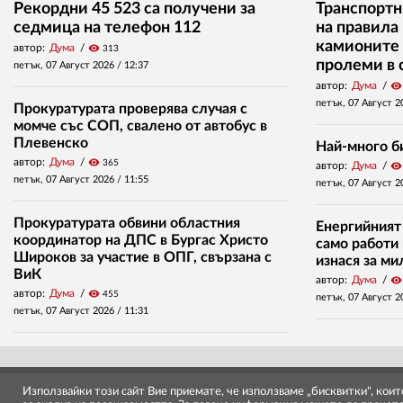
Рекордни 45 523 са получени за
Транспортн
седмица на телефон 112
на правила
камионите 
автор:
Дума
visibility
313
пролеми в 
петък, 07 Август 2026 /
12:37
автор:
Дума
visibility
петък, 07 Август 2
Прокуратурата проверява случая с
момче със СОП, свалено от автобус в
Плевенско
Най-много б
автор:
Дума
visibility
365
автор:
Дума
visibility
петък, 07 Август 2026 /
11:55
петък, 07 Август 2
Прокуратурата обвини областния
Енергийният
координатор на ДПС в Бургас Христо
само работи 
Широков за участие в ОПГ, свързана с
изнася за м
ВиК
автор:
Дума
visibility
автор:
Дума
visibility
455
петък, 07 Август 2
петък, 07 Август 2026 /
11:31
Използвайки този сайт Вие приемате, че използваме „бисквитки", кои