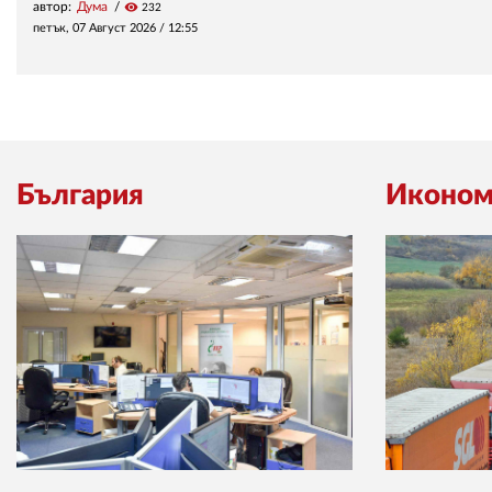
автор:
Дума
visibility
232
петък, 07 Август 2026 /
12:55
България
Иконом