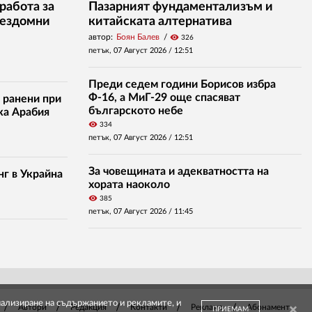
работа за
Пазарният фундаментализъм и
бездомни
китайската алтернатива
автор:
Боян Балев
visibility
326
петък, 07 Август 2026 /
12:51
Преди седем години Борисов избра
Ф-16, а МиГ-29 още спасяват
 ранени при
българското небе
ка Арабия
visibility
334
петък, 07 Август 2026 /
12:51
За човещината и адекватността на
нг в Украйна
хората наоколо
visibility
385
петък, 07 Август 2026 /
11:45
онализиране на съдържанието и рекламите, и
Автори
Редакция
Контакти
Реклама
Абонамент
ПРИЕМАМ