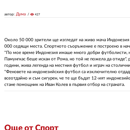
Дума
автор:
visibility
427
Около 50 000 зрители ще изгледат на живо мача Индонезия - 
000 седящи места. Спортното съоръжение е построено в нача
"По мое време Индонезия имаше много добри футболисти, ня
Памунгкас беше искан от Рома, но той не пожела да отиде",
години, жива легенда на местния футбол и играч на столични
"Феновете на индонезийския футбол са изключително отдаде
всеотдайно и съм сигурен, че те ще бъдат 12-ият индонезийск
стане помощник на Иван Колев в първия отбор на страната.
Още от Спорт