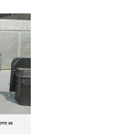
02 975 20 35
ото за