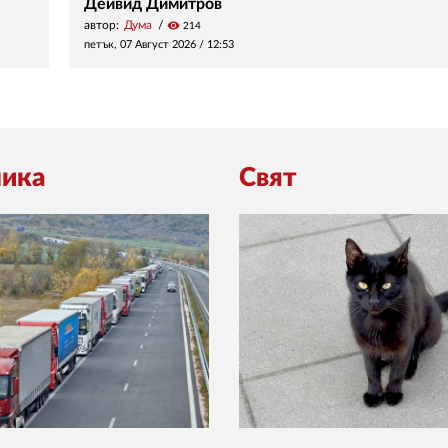
Дейвид Димитров
автор:
Дума
visibility
214
петък, 07 Август 2026 /
12:53
ика
Свят