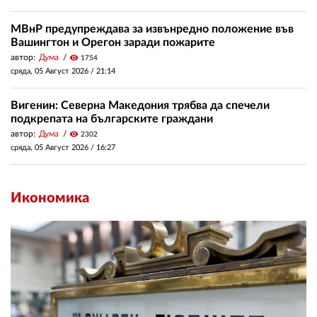
МВнР предупреждава за извънредно положение във
Вашингтон и Орегон заради пожарите
автор:
Дума
visibility
1754
сряда, 05 Август 2026 /
21:14
Вигенин: Северна Македония трябва да спечели
подкрепата на българските граждани
автор:
Дума
visibility
2302
сряда, 05 Август 2026 /
16:27
Икономика