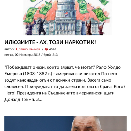
ИЛЮЗИИТЕ - АХ, ТОЗИ НАРКОТИК!
автор:
Славчо Кънчев
visibility
4096
петък, 02 Ноември 2018
/ брой: 213
"Побеждават онези, които вярват, че могат." Ралф Уолдо
Емерсън (1803-1882 г.) - американски писател По него
водят канонаден огън от всички страни. Засега само
словесен. Принуждават го да заема кръгова отбрана. Кого?
Него! Президента на Съединените американски щати
Доналд Тръмп. З...