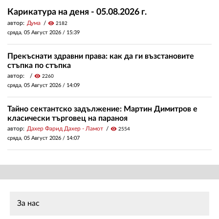
Карикатура на деня - 05.08.2026 г.
автор:
Дума
visibility
2182
сряда, 05 Август 2026 /
15:39
Прекъснати здравни права: как да ги възстановите
стъпка по стъпка
автор:
visibility
2260
сряда, 05 Август 2026 /
14:09
Тайно сектантско задължение: Мартин Димитров е
класически търговец на параноя
автор:
Дахер Фарид Дахер - Ламот
visibility
2554
сряда, 05 Август 2026 /
14:07
За нас