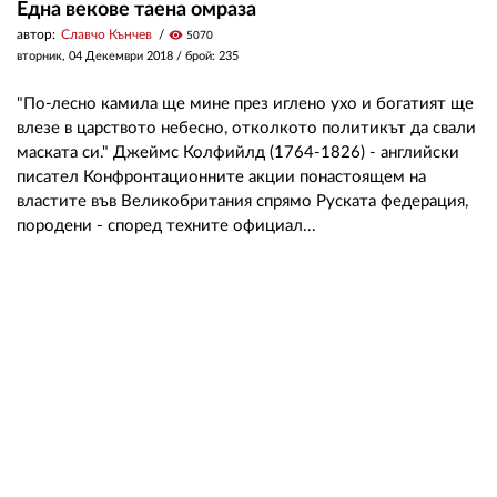
Една векове таена омраза
автор:
Славчо Кънчев
visibility
5070
вторник, 04 Декември 2018
/ брой: 235
"По-лесно камила ще мине през иглено ухо и богатият ще
влезе в царството небесно, отколкото политикът да свали
маската си." Джеймс Колфийлд (1764-1826) - английски
писател Конфронтационните акции понастоящем на
властите във Великобритания спрямо Руската федерация,
породени - според техните официал...