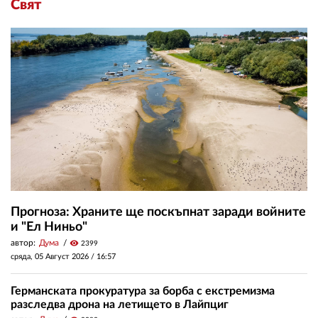
Свят
Прогноза: Храните ще поскъпнат заради войните
и "Ел Ниньо"
автор:
Дума
visibility
2399
сряда, 05 Август 2026 /
16:57
Германската прокуратура за борба с екстремизма
разследва дрона на летището в Лайпциг