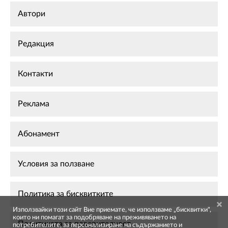
Автори
Редакция
Контакти
Реклама
Абонамент
Условия за ползване
Политика за бисквитките
Използвайки този сайт Вие приемате, че използваме „бисквитки",
които ни помагат за подобряване на преживяването на
Политиката за поверителност
потребителите, за персонализиране на съдържанието и