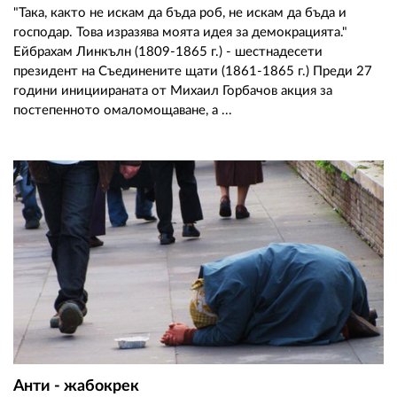
"Така, както не искам да бъда роб, не искам да бъда и
господар. Това изразява моята идея за демокрацията."
Ейбрахам Линкълн (1809-1865 г.) - шестнадесети
президент на Съединените щати (1861-1865 г.) Преди 27
години инициираната от Михаил Горбачов акция за
постепенното омаломощаване, а ...
Анти - жабокрек