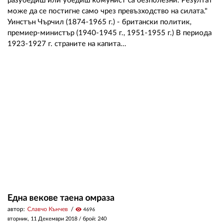
разубедиш или убедиш комунист са безполезни. Резултат
може да се постигне само чрез превъзходство на силата."
Уинстън Чърчил (1874-1965 г.) - британски политик,
премиер-министър (1940-1945 г., 1951-1955 г.) В периода
1923-1927 г. страните на капита...
Една векове таена омраза
автор:
Славчо Кънчев
visibility
4696
вторник, 11 Декември 2018
/ брой: 240