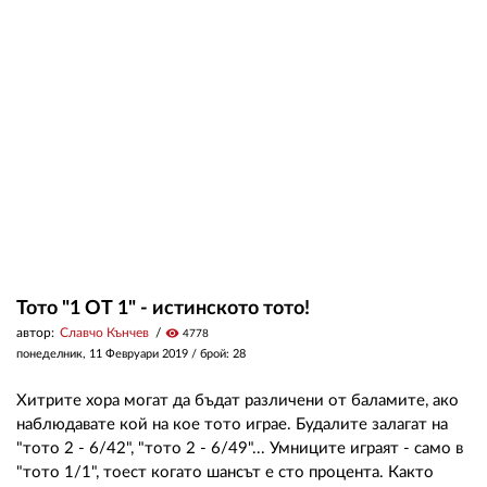
02 975 20 35
Тото "1 ОТ 1" - истинското тото!
автор:
Славчо Кънчев
visibility
4778
понеделник, 11 Февруари 2019
/ брой: 28
Хитрите хора могат да бъдат различени от баламите, ако
наблюдавате кой на кое тото играе. Будалите залагат на
"тото 2 - 6/42", "тото 2 - 6/49"... Умниците играят - само в
"тото 1/1", тоест когато шансът е сто процента. Както