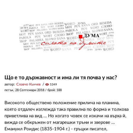
Що е то държавност и има ли тя почва у нас?
автор:
Славчо Кънчев
visibility
5349
петък, 28 Септември 2018
/ брой: 188
Високото обществено положение прилича на планина,
която отдалеч изглежда така правилна по форма и толкова
приветлива на вид ... Но когато човек се изкачи на върха й,
вижда се обкръжен от магарешки тръни и зверове ...
Емануил Роидис (1835-1904 г.) - гръцки писател,