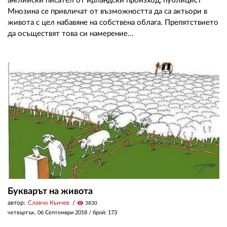
английски писател от ирландски произход, публицист
Мнозина се привличат от възможността да са актьори в
живота с цел набавяне на собствена облага. Препятствието
да осъществят това си намерение...
Букварът на живота
автор:
Славчо Кънчев
visibility
3830
четвъртък, 06 Септември 2018
/ брой: 173