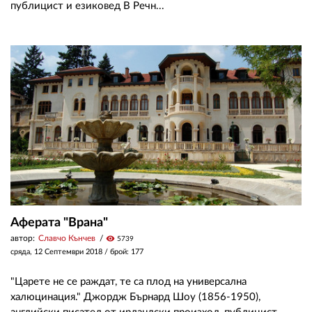
публицист и езиковед В Речн...
Аферата "Врана"
автор:
Славчо Кънчев
visibility
5739
сряда, 12 Септември 2018
/ брой: 177
"Царете не се раждат, те са плод на универсална
халюцинация." Джордж Бърнард Шоу (1856-1950),