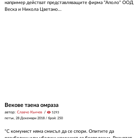
например действат представляващите фирма "Аполо" ООД
Веска и Никола Цветано...
Векове таена омраза
автор:
Славчо Кънчев
visibility
5293
петък, 28 Декември 2018
/ брой: 250
"С комунист няма смисъл да се спори. Опитите да