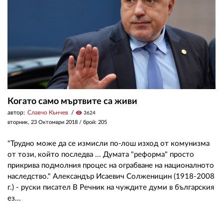
Когато само мъртвите са живи
автор:
Славчо Кънчев
visibility
3624
вторник, 23 Октомври 2018
/ брой: 205
"Трудно може да се измисли по-лош изход от комунизма
от този, който последва ... Думата "реформа" просто
прикрива подмолния процес на ограбване на националното
наследство." Александър Исаевич Солженицин (1918-2008
г.) - руски писател В Речник на чуждите думи в българския
ез...