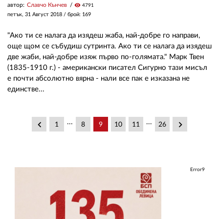
автор:
Славчо Кънчев
visibility
4791
петък, 31 Август 2018
/ брой: 169
"Ако ти се налага да изядеш жаба, най-добре го направи,
още щом се събудиш сутринта. Ако ти се налага да изядеш
две жаби, най-добре изяж първо по-голямата." Марк Твен
(1835-1910 г.) - американски писател Сигурно тази мисъл
е почти абсолютно вярна - нали все пак е изказана не
единстве...
...
...
keyboard_arrow_left
keyboard_arrow_right
1
8
9
10
11
26
Error9