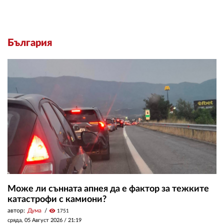
България
Може ли сънната апнея да е фактор за тежките
катастрофи с камиони?
автор:
Дума
visibility
1751
сряда, 05 Август 2026 /
21:19