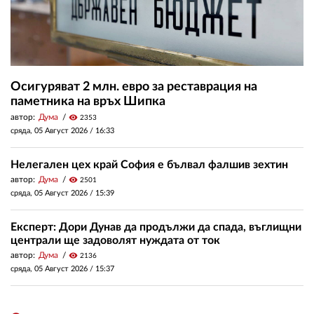
Осигуряват 2 млн. евро за реставрация на
паметника на връх Шипка
автор:
Дума
visibility
2353
сряда, 05 Август 2026 /
16:33
Нелегален цех край София е бълвал фалшив зехтин
автор:
Дума
visibility
2501
сряда, 05 Август 2026 /
15:39
Експерт: Дори Дунав да продължи да спада, въглищни
централи ще задоволят нуждата от ток
автор:
Дума
visibility
2136
сряда, 05 Август 2026 /
15:37