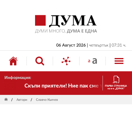
НАЧАЛО
БЪЛГАРИЯ
ИКОНОМИКА
ИЗБОРИ
06 Август 2026
четвъртък
07:31 ч.
СВЯТ
ОБЩЕСТВО
Информация:
КУЛТУРА
Скъпи приятели! Ние пак сме тук! Времето се
ПЪРВА СТРАНИЦА
на в-к „ДУМА“
ЖИВОТ
Автори
Славчо Кънчев
СПОРТ
ПРИЛОЖЕНИЯ
ДРУГИ