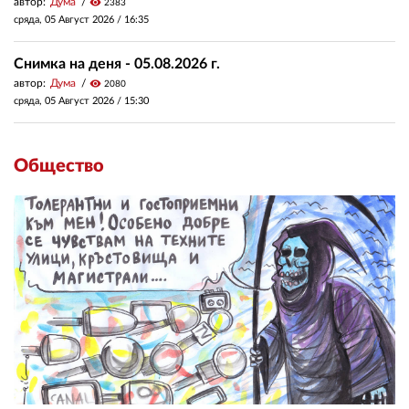
автор:
Дума
visibility
2383
сряда, 05 Август 2026 /
16:35
Снимка на деня - 05.08.2026 г.
автор:
Дума
visibility
2080
сряда, 05 Август 2026 /
15:30
Общество