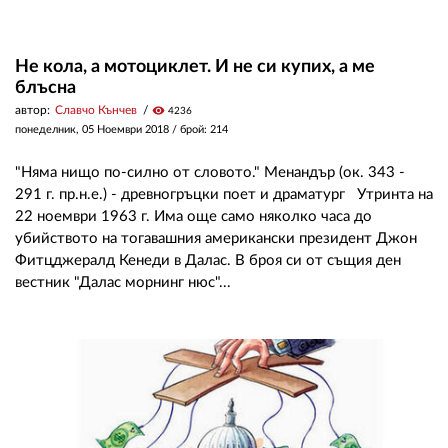
Не кола, а мотоциклет. И не си купих, а ме
блъсна
автор:
Славчо Кънчев
visibility
4236
понеделник, 05 Ноември 2018
/ брой: 214
"Няма нищо по-силно от словото." Менандър (ок. 343 -
291 г. пр.н.е.) - древногръцки поет и драматург Утринта на
22 ноември 1963 г. Има още само няколко часа до
убийството на тогавашния американски президент Джон
Фитцджералд Кенеди в Далас. В броя си от същия ден
вестник "Далас морнинг нюс"...