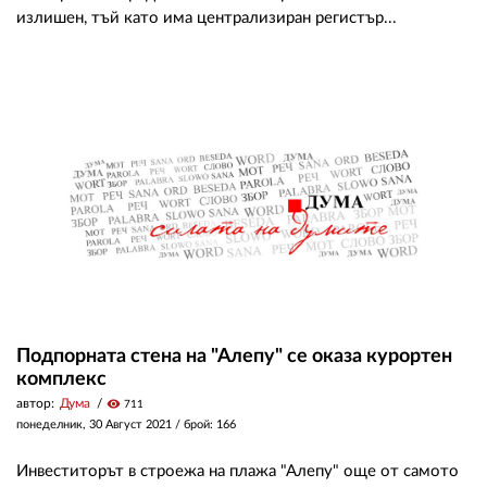
излишен, тъй като има централизиран регистър...
Подпорната стена на "Алепу" се оказа курортен
комплекс
автор:
Дума
visibility
711
понеделник, 30 Август 2021
/ брой: 166
Инвеститорът в строежа на плажа "Алепу" още от самото