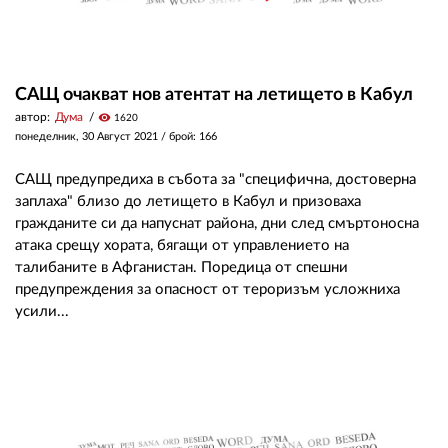
САЩ очакват нов атентат на летището в Кабул
автор:
Дума
visibility
1620
понеделник, 30 Август 2021
/ брой: 166
САЩ предупредиха в събота за "специфична, достоверна
заплаха" близо до летището в Кабул и призоваха
гражданите си да напуснат района, дни след смъртоносна
атака срещу хората, бягащи от управлението на
талибаните в Афганистан. Поредица от спешни
предупреждения за опасност от тероризъм усложниха
усили...