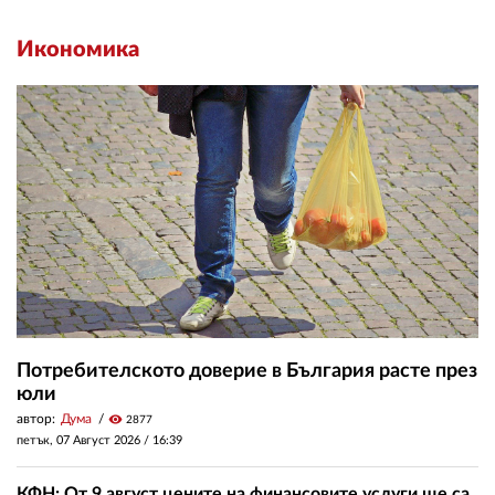
Икономика
Потребителското доверие в България расте през
юли
автор:
Дума
visibility
2877
петък, 07 Август 2026 /
16:39
КФН: От 9 август цените на финансовите услуги ще са