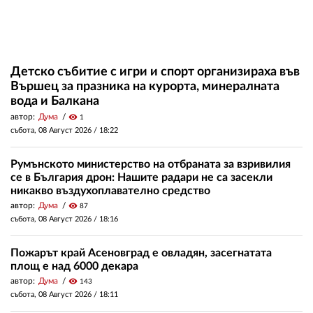
Детско събитие с игри и спорт организираха във
Вършец за празника на курорта, минералната
вода и Балкана
автор:
Дума
visibility
1
събота, 08 Август 2026 /
18:22
Румънското министерство на отбраната за взривилия
се в България дрон: Нашите радари не са засекли
никакво въздухоплавателно средство
автор:
Дума
visibility
87
събота, 08 Август 2026 /
18:16
Пожарът край Асеновград е овладян, засегнатата
площ е над 6000 декара
автор:
Дума
visibility
143
събота, 08 Август 2026 /
18:11