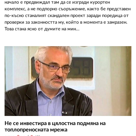
начало е предвиждал там да се изгради курортен
комплекс, а не подпорно съоръжение, както бе представен
по-късно станалият скандален проект заради поредица от
проверки за законността му, който в момента е замразен.
Това стана ясно от думите на мин...
Не се инвестира в цялостна подмяна на
топлопреносната мрежа