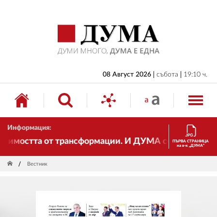
НАЧАЛО
БЪЛГАРИЯ
ИКОНОМИКА
ИЗБОРИ
08 Август 2026
събота
19:10 ч.
СВЯТ
ОБЩЕСТВО
Информация:
КУЛТУРА
мостта от трансформации. И ДУМА се променя и става
ПЪРВА СТРАНИЦА
на в-к „ДУМА“
ЖИВОТ
Вестник
СПОРТ
ПРИЛОЖЕНИЯ
ДРУГИ