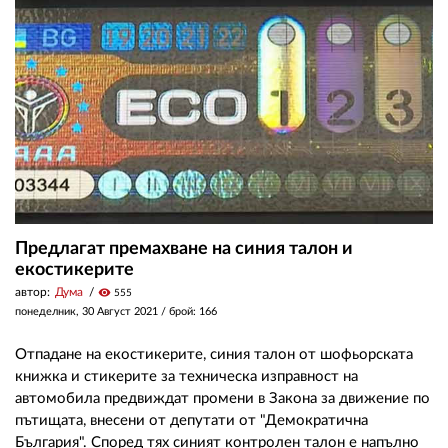
Предлагат премахване на синия талон и
екостикерите
автор:
Дума
visibility
555
понеделник, 30 Август 2021
/ брой: 166
Отпадане на екостикерите, синия талон от шофьорската
книжка и стикерите за техническа изправност на
автомобила предвиждат промени в Закона за движение по
пътищата, внесени от депутати от "Демократична
България". Според тях синият контролен талон е напълно