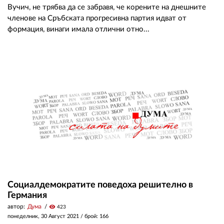
Вучич, не трябва да се забравя, че корените на днешните
членове на Сръбската прогресивна партия идват от
формация, винаги имала отлични отно...
Социалдемократите поведоха решително в
Германия
автор:
Дума
visibility
423
понеделник, 30 Август 2021
/ брой: 166