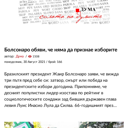
Болсонаро обяви, че няма да признае изборите
автор:
Дума
visibility
1508
понеделник, 30 Август 2021
/ брой: 166
Бразилският президент Жаир Болсонаро заяви, че вижда
три пътя пред себе си: затвор, смърт или победа на
президентските избори догодина. Припомняме, че
десният популистки лидер изостава по рейтинг в
социологическите сондажи зад бившия държавен глава
левия Луис Инасио Лула да Силва. 66-годишният през...