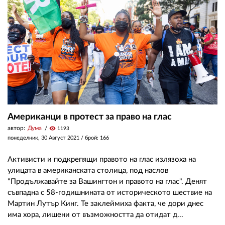
Американци в протест за право на глас
автор:
Дума
visibility
1193
понеделник, 30 Август 2021
/ брой: 166
Активисти и подкрепящи правото на глас излязоха на
улицата в американската столица, под наслов
"Продължавайте за Вашингтон и правото на глас". Денят
съвпадна с 58-годишнината от историческото шествие на
Мартин Лутър Кинг. Те заклеймиха факта, че дори днес
има хора, лишени от възможността да отидат д...