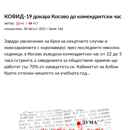
КОВИД-19 докара Косово до комендантски час
автор:
Дума
visibility
417
понеделник, 30 Август 2021
/ брой: 166
Заради увеличение на броя на смъртните случаи и
новозаразените с коронавирус през последните няколко
седмици, в Косово въведоха комендантски час от 22 до 5
часа сутринта, а заведенията за обществено хранене ще
работят със 70% от капацитета си. Кабинетът на Албин
Курти отложи началото на учебната год...