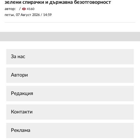
зелени спирачки и държавна безотговорност
автор:
visibility
4160
петък, 07 Август 2026 /
14:59
За нас
Автори
Редакция
Контакти
Реклама