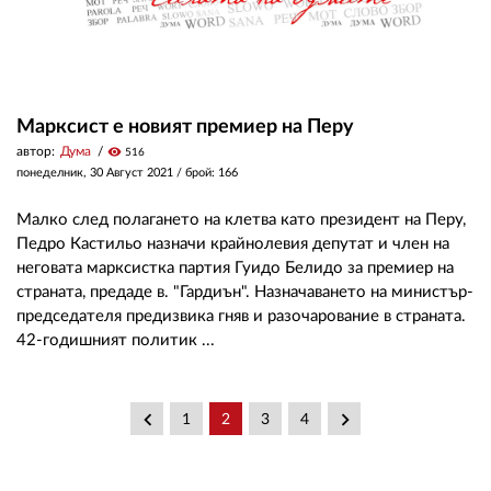
Марксист е новият премиер на Перу
автор:
Дума
visibility
516
понеделник, 30 Август 2021
/ брой: 166
Малко след полагането на клетва като президент на Перу,
Педро Кастильо назначи крайнолевия депутат и член на
неговата марксистка партия Гуидо Белидо за премиер на
страната, предаде в. "Гардиън". Назначаването на министър-
председателя предизвика гняв и разочарование в страната.
42-годишният политик ...
keyboard_arrow_left
keyboard_arrow_right
1
2
3
4