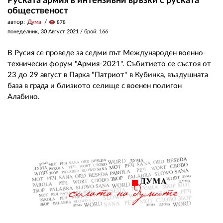
Руската армия в интензивни връзки с руската
общественост
автор:
Дума
visibility
878
понеделник, 30 Август 2021
/ брой: 166
В Русия се проведе за седми път Международен военно-
технически форум "Армия-2021". Събитието се състоя от
23 до 29 август в Парка "Патриот" в Кубинка, въздушната
база в града и близкото селище с военен полигон
Алабино.