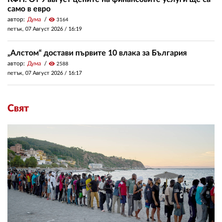
само в евро
автор:
Дума
visibility
3164
петък, 07 Август 2026 /
16:19
„Алстом“ достави първите 10 влака за България
автор:
Дума
visibility
2588
петък, 07 Август 2026 /
16:17
Свят