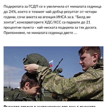
Подкрепата за ГСДП се е увеличила от миналата седмица
до 24%, което е техният най-добър резултат от четири
години, сочи анкета на агенция ИНСА за в. "Билд ам
зонтаг", консерваторите ХДС/ХСС са паднали до 21
процентни пункта - най-ниската подкрепа за тях досега.
Припомняме, че миналата седмица двете ...