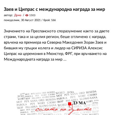
Заев и Ципрас с международна награда за мир
автор:
Дума
visibility
1503
понеделник, 30 Август 2021
/ брой: 166
Значението на Преспанското споразумение както за двете
страни, така и за целия регион, беше отличено с награда,
връчена на премиера на Северна Македония Зоран Заев и
бившия му гръцки колега и лидер на СИРИЗА Алексис
Ципрас на церемония в Мюнстер, ФРГ, при връчването на
Международната награда за мир ...