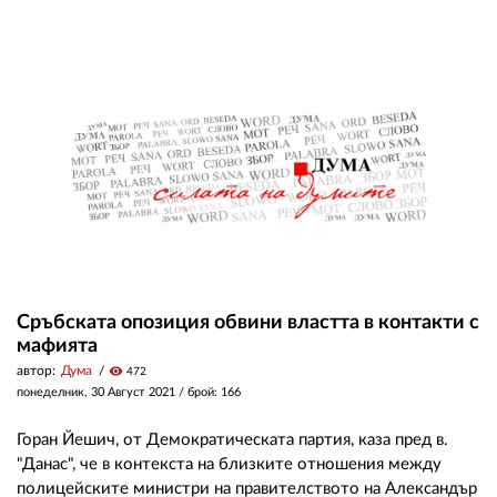
Сръбската опозиция обвини властта в контакти с
мафията
автор:
Дума
visibility
472
понеделник, 30 Август 2021
/ брой: 166
Горан Йешич, от Демократическата партия, каза пред в.
"Данас", че в контекста на близките отношения между
полицейските министри на правителството на Александър