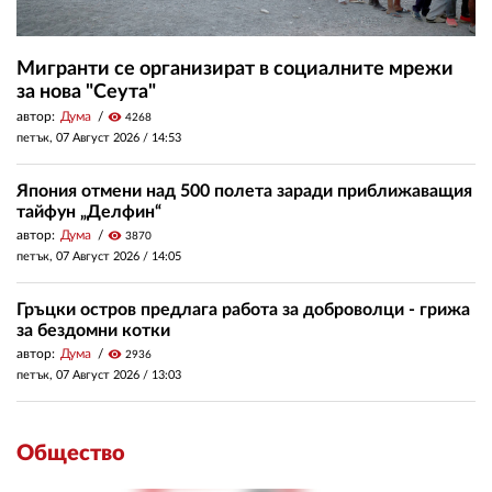
Мигранти се организират в социалните мрежи
за нова "Сеута"
автор:
Дума
visibility
4268
петък, 07 Август 2026 /
14:53
Япония отмени над 500 полета заради приближаващия
тайфун „Делфин“
автор:
Дума
visibility
3870
петък, 07 Август 2026 /
14:05
Гръцки остров предлага работа за доброволци - грижа
за бездомни котки
автор:
Дума
visibility
2936
петък, 07 Август 2026 /
13:03
Общество