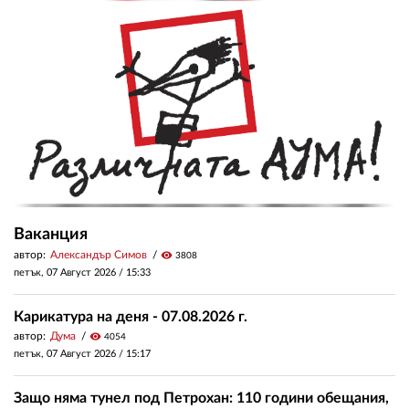
Ваканция
автор:
Александър Симов
visibility
3808
петък, 07 Август 2026 /
15:33
Карикатура на деня - 07.08.2026 г.
автор:
Дума
visibility
4054
петък, 07 Август 2026 /
15:17
Защо няма тунел под Петрохан: 110 години обещания,