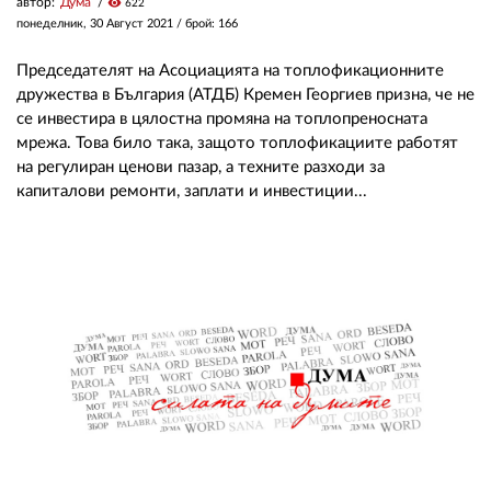
автор:
Дума
visibility
622
понеделник, 30 Август 2021
/ брой: 166
Председателят на Асоциацията на топлофикационните
дружества в България (АТДБ) Кремен Георгиев призна, че не
се инвестира в цялостна промяна на топлопреносната
мрежа. Това било така, защото топлофикациите работят
на регулиран ценови пазар, а техните разходи за
капиталови ремонти, заплати и инвестиции...