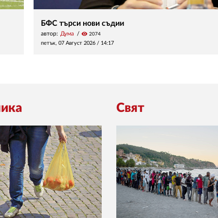
БФС търси нови съдии
автор:
Дума
visibility
2074
петък, 07 Август 2026 /
14:17
ика
Свят