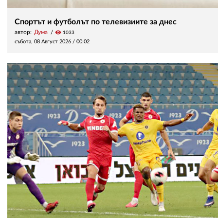
Спортът и футболът по телевизиите за днес
автор:
Дума
visibility
1033
събота, 08 Август 2026 /
00:02