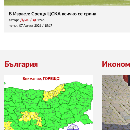
В Израел: Срещу ЦСКА всичко се срина
автор:
Дума
visibility
2246
петък, 07 Август 2026 /
15:17
България
Иконом