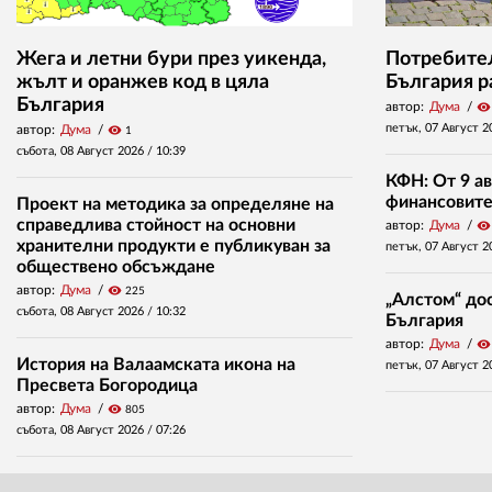
Жега и летни бури през уикенда,
Потребител
жълт и оранжев код в цяла
България р
България
автор:
Дума
visibility
петък, 07 Август 2
автор:
Дума
visibility
1
събота, 08 Август 2026 /
10:39
КФН: От 9 ав
финансовите 
Проект на методика за определяне на
справедлива стойност на основни
автор:
Дума
visibility
хранителни продукти е публикуван за
петък, 07 Август 2
обществено обсъждане
автор:
Дума
visibility
225
„Алстом“ дос
събота, 08 Август 2026 /
10:32
България
автор:
Дума
visibility
История на Валаамската икона на
петък, 07 Август 2
Пресвета Богородица
автор:
Дума
visibility
805
събота, 08 Август 2026 /
07:26