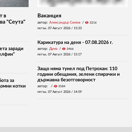
т в
Ваканция
ва "Сеута"
автор:
Александър Симов
visibility
3216
петък, 07 Август 2026 /
15:33
Карикатура на деня - 07.08.2026 г.
ета заради
автор:
Дума
visibility
3466
елфин“
петък, 07 Август 2026 /
15:17
Защо няма тунел под Петрохан: 110
години обещания, зелени спирачки и
държавна безотговорност
ота за
домни котки
автор:
visibility
3584
петък, 07 Август 2026 /
14:59