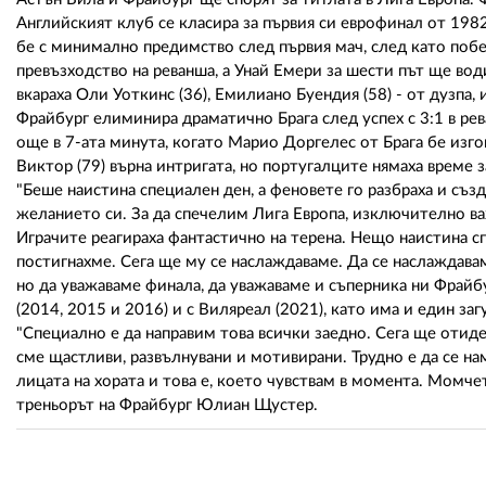
Английският клуб се класира за първия си еврофинал от 1982
бе с минимално предимство след първия мач, след като побе
превъзходство на реванша, а Унай Емери за шести път ще вод
вкараха Оли Уоткинс (36), Емилиано Буендия (58) - от дузпа, 
Фрайбург елиминира драматично Брага след успех с 3:1 в ре
още в 7-ата минута, когато Марио Доргелес от Брага бе изго
Виктор (79) върна интригата, но португалците нямаха време з
"Беше наистина специален ден, а феновете го разбраха и създа
желанието си. За да спечелим Лига Европа, изключително ва
Играчите реагираха фантастично на терена. Нещо наистина сп
постигнахме. Сега ще му се наслаждаваме. Да се наслаждаваме
но да уважаваме финала, да уважаваме и съперника ни Фрайб
(2014, 2015 и 2016) и с Виляреал (2021), като има и един заг
"Специално е да направим това всички заедно. Сега ще отиде
сме щастливи, развълнувани и мотивирани. Трудно е да се н
лицата на хората и това е, което чувствам в момента. Момчет
треньорът на Фрайбург Юлиан Щустер.