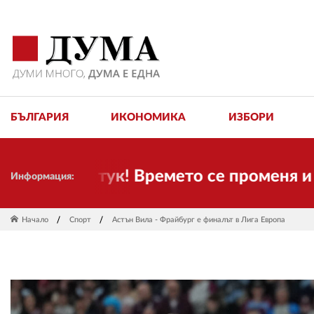
БЪЛГАРИЯ
ИКОНОМИКА
ИЗБОРИ
 сме тук! Времето се променя и налаг
Информация:
Начало
Спорт
Астън Вила - Фрайбург е финалът в Лига Европа