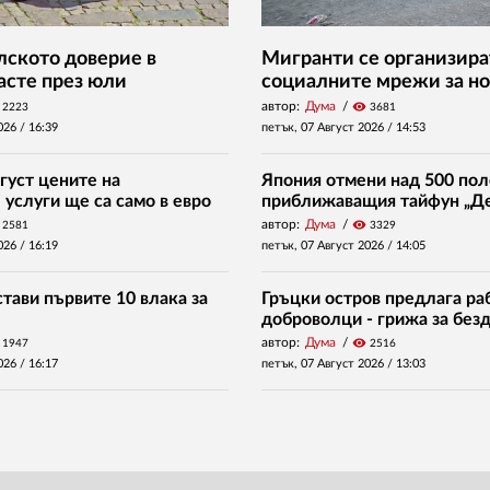
ското доверие в
Мигранти се организира
асте през юли
социалните мрежи за но
автор:
Дума
visibility
2223
3681
026 /
16:39
петък, 07 Август 2026 /
14:53
густ цените на
Япония отмени над 500 пол
услуги ще са само в евро
приближаващия тайфун „Д
автор:
Дума
visibility
2581
3329
026 /
16:19
петък, 07 Август 2026 /
14:05
тави първите 10 влака за
Гръцки остров предлага раб
доброволци - грижа за без
автор:
Дума
visibility
1947
2516
026 /
16:17
петък, 07 Август 2026 /
13:03