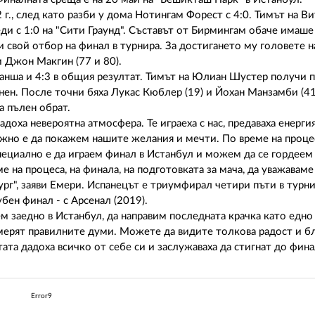
 г., след като разби у дома Нотингам Форест с 4:0. Тимът на В
ди с 1:0 на "Сити Граунд". Съставът от Бирмингам обаче имаше
и свой отбор на финал в турнира. За достигането му головете н
и Джон Макгин (77 и 80).
ванша и 4:3 в общия резултат. Тимът на Юлиан Шустер получи
нен. После точни бяха Лукас Кюблер (19) и Йохан Манзамби (41
а пълен обрат.
доха невероятна атмосфера. Те играеха с нас, предаваха енергия
жно е да покажем нашите желания и мечти. По време на процес
ециално е да играем финал в Истанбул и можем да се гордеем с
 на процеса, на финала, на подготовката за мача, да уважаваме
ург", заяви Емери. Испанецът е триумфирал четири пъти в турни
убен финал - с Арсенал (2019).
м заедно в Истанбул, да направим последната крачка като едно
амерят правилните думи. Можете да видите толкова радост и б
ата дадоха всичко от себе си и заслужаваха да стигнат до фина
Error9