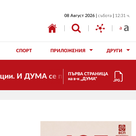
НАЧАЛО
08 Август 2026
събота
12:31 ч.
БЪЛГАРИЯ
ИКОНОМИКА
ИЗБОРИ
СПОРТ
ПРИЛОЖЕНИЯ
ДРУГИ
СВЯТ
ОБЩЕСТВО
ПЪРВА СТРАНИЦА
ДУМА се променя и става електронно из
на в-к „ДУМА“
КУЛТУРА
ЖИВОТ
СПОРТ
ПРИЛОЖЕНИЯ
ДРУГИ