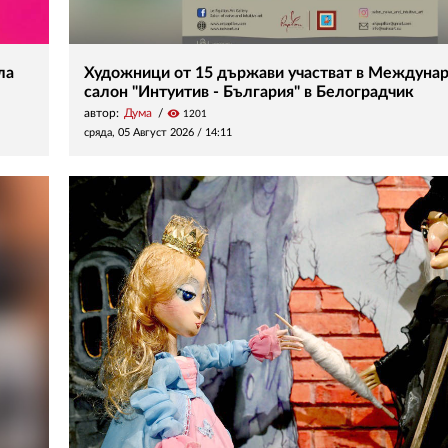
ла
Художници от 15 държави участват в Междуна
салон "Интуитив - България" в Белоградчик
автор:
Дума
visibility
1201
сряда, 05 Август 2026 /
14:11