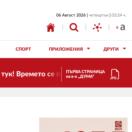
НАЧАЛО
06 Август 2026
четвъртък
03:24 ч.
БЪЛГАРИЯ
ИКОНОМИКА
ИЗБОРИ
СПОРТ
ПРИЛОЖЕНИЯ
ДРУГИ
СВЯТ
ОБЩЕСТВО
ПЪРВА СТРАНИЦА
Времето се променя и налага необходим
на в-к „ДУМА“
КУЛТУРА
ЖИВОТ
СПОРТ
ПРИЛОЖЕНИЯ
ДРУГИ