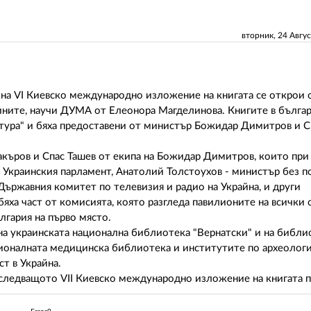
вторник, 24 Авгу
айна VI Киевско международно изложение на книгата се открои 
ините, научи ДУМА от Елеонора Магделинова. Книгите в бълга
лтура" и бяха предоставени от министър Божидар Димитров и С
акъров и Спас Ташев от екипа на Божидар Димитров, които при
а Украинския парламент, Анатолий Толстоухов - министър без 
ържавния комитет по телевизия и радио на Украйна, и други
яха част от комисията, която разгледа павилионите на всички 
лгария на първо място.
на украинската национална библиотека "Вернатски" и на библи
ционалната медицинска библиотека и институтите по археологи
т в Украйна.
следващото VII Киевско международно изложение на книгата п