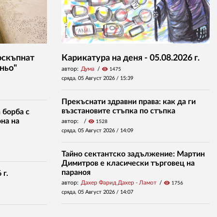
оскъпнат
Карикатура на деня - 05.08.2026 г.
ньо"
автор:
Дума
visibility
1475
сряда, 05 Август 2026 /
15:39
Прекъснати здравни права: как да ги
възстановите стъпка по стъпка
 борба с
на на
автор:
visibility
1528
сряда, 05 Август 2026 /
14:09
Тайно сектантско задължение: Мартин
Димитров е класически търговец на
параноя
 г.
автор:
Дахер Фарид Дахер - Ламот
visibility
1756
сряда, 05 Август 2026 /
14:07