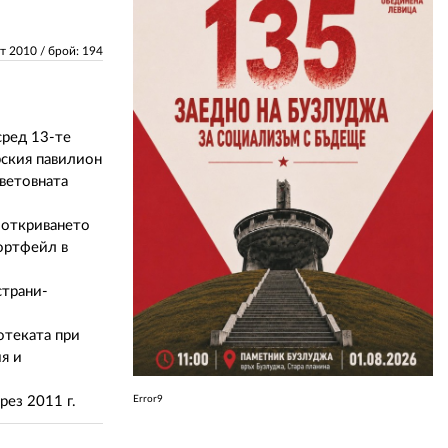
ЗА НАС
ст 2010
/ брой: 194
АВТОРИ
РЕДАКЦИЯ
сред 13-те
рския павилион
КОНТАКТИ
ветовната
РЕКЛАМА
 откриването
портфейл в
АБОНАМЕНТ
страни-
УСЛОВИЯ ЗА ПОЛЗВАНЕ
ПОЛИТИКА ЗА БИСКВИТКИТЕ
отеката при
я и
ПОЛИТИКАТА ЗА
ПОВЕРИТЕЛНОСТ
рез 2011 г.
Error9