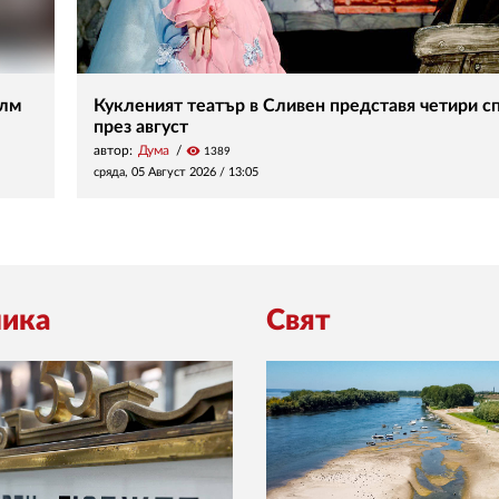
илм
Кукленият театър в Сливен представя четири с
през август
автор:
Дума
visibility
1389
сряда, 05 Август 2026 /
13:05
ика
Свят