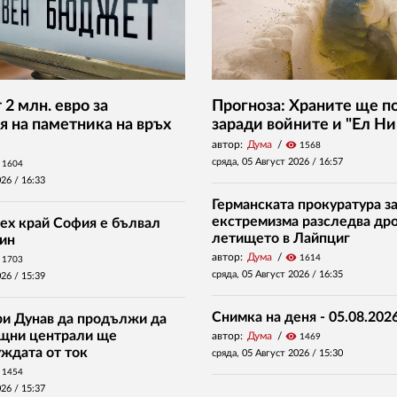
2 млн. евро за
Прогноза: Храните ще п
я на паметника на връх
заради войните и "Ел Ни
автор:
Дума
visibility
1568
сряда, 05 Август 2026 /
16:57
1604
026 /
16:33
Германската прокуратура за
екстремизма разследва дро
ех край София е бълвал
летището в Лайпциг
ин
автор:
Дума
visibility
1614
1703
сряда, 05 Август 2026 /
16:35
026 /
15:39
Снимка на деня - 05.08.2026
ри Дунав да продължи да
ищни централи ще
автор:
Дума
visibility
1469
уждата от ток
сряда, 05 Август 2026 /
15:30
1454
026 /
15:37