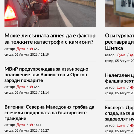
Може ли сънната апнея да е фактор
Осигуряват 
за тежките катастрофи с камиони?
реставраци
Шипка
автор:
Дума
visibility
659
сряда, 05 Август 2026 /
21:19
автор:
Дума
visibility
сряда, 05 Август 2
МВнР предупреждава за извънредно
положение във Вашингтон и Орегон
Нелегален ц
заради пожарите
фалшив зехт
автор:
Дума
visibility
656
автор:
Дума
visibility
сряда, 05 Август 2026 /
21:14
сряда, 05 Август 2
Вигенин: Северна Македония трябва да
Експерт: До
спечели подкрепата на българските
спада, въгл
граждани
задоволят н
автор:
Дума
visibility
1614
автор:
Дума
visibility
сряда, 05 Август 2026 /
16:27
сряда, 05 Август 2