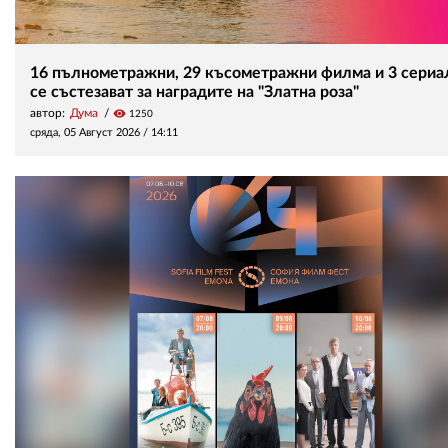
16 пълнометражни, 29 късометражни филма и 3 сериа
се състезават за наградите на "Златна роза"
автор:
Дума
visibility
1250
сряда, 05 Август 2026 /
14:11