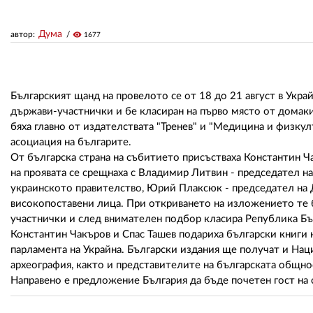
Дума
автор:
visibility
1677
Българският щанд на провелото се от 18 до 21 август в Укр
държави-участнички и бе класиран на първо място от домак
бяха главно от издателствата "Тренев" и "Медицина и физку
асоциация на българите.
От българска страна на събитието присъстваха Константин Ч
на проявата се срещнаха с Владимир Литвин - председател н
украинското правителство, Юрий Плаксюк - председател на Д
високопоставени лица. При откриването на изложението те б
участнички и след внимателен подбор класира Република Бъ
Константин Чакъров и Спас Ташев подариха български книги 
парламента на Украйна. Български издания ще получат и На
археография, както и представителите на българската общнос
Направено е предложение България да бъде почетен гост на 