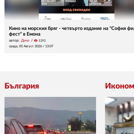
Кино на морския бряг - четвърто издание на "София ф
фест" в Емона
автор:
Дума
visibility
1292
сряда, 05 Август 2026 /
13:07
България
Иконом