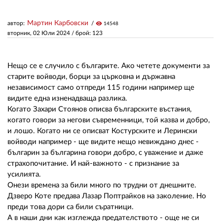
Мартин Карбовски
автор:
visibility
14548
ЗА НАС
вторник, 02 Юли 2024
/ брой: 123
АВТОРИ
РЕДАКЦИЯ
Нещо се е случило с българите. Ако четете документи за
старите войводи, борци за църковна и държавна
КОНТАКТИ
независимост само отпреди 115 години например ще
видите една изненадваща разлика.
РЕКЛАМА
Когато Захари Стоянов описва българските въстания,
когато говори за негови съвременници, той казва и добро,
АБОНАМЕНТ
и лошо. Когато ни се описват Костурските и Лерински
войводи например - ще видите нещо невиждано днес -
УСЛОВИЯ ЗА ПОЛЗВАНЕ
българин за българина говори добро, с уважение и даже
страхопочитание. И най-важното - с признание за
ПОЛИТИКА ЗА БИСКВИТКИТЕ
усилията.
ПОЛИТИКАТА ЗА
Онези времена за били много по трудни от днешните.
ПОВЕРИТЕЛНОСТ
Дзверо Коте предава Лазар Поптрайков на заколение. Но
преди това дори са били съратници.
А в наши дни как изглежда предателството - още не си