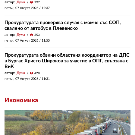
автор:
Дума
visibility
297
петък, 07 Август 2026 /
12:37
Прокуратурата проверява случая с момче със СОП,
свалено от автобус в Плевенско
автор:
Дума
visibility
353
петък, 07 Август 2026 /
11:55
Прокуратурата обвини областния координатор на ДПС
в Бургас Христо Широков за участие в ОПГ, свързана с
ВиК
автор:
Дума
visibility
428
петък, 07 Август 2026 /
11:31
Икономика