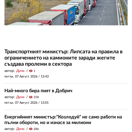
Транспортният министър: Липсата на правила в
ограничението на камионите заради жегите
създава пролеми в сектора
автор:
Дума
visibility
1
петък, 07 Август 2026 /
13:43
Най-много бира пият в Добрич
автор:
Дума
visibility
258
петък, 07 Август 2026 /
13:01
Енергийният министър:"Козлодуй" не само работи на
пълни обороти, но и изнася за милиони
автор:
Дума
visibility
286