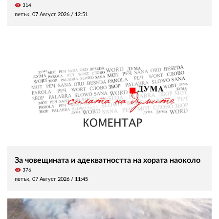
visibility
314
петък, 07 Август 2026 /
12:51
За човещината и адекватността на хората наоколо
visibility
376
петък, 07 Август 2026 /
11:45