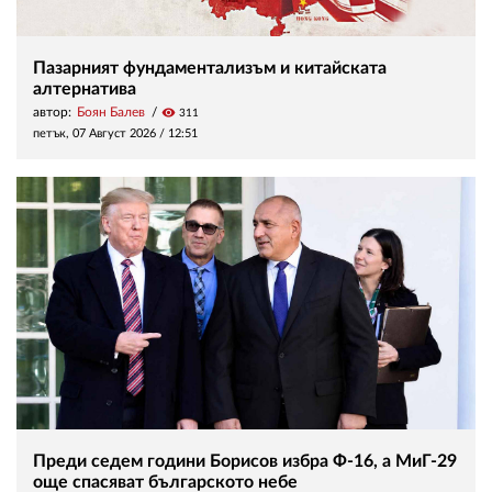
Пазарният фундаментализъм и китайската
алтернатива
автор:
Боян Балев
visibility
311
петък, 07 Август 2026 /
12:51
Преди седем години Борисов избра Ф-16, а МиГ-29
още спасяват българското небе