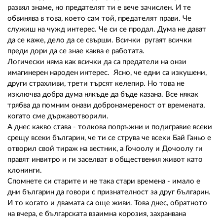
02 975 20 35
развял знаме, но предателят ти е вече зачислен. И те
обвинява в това, което сам той, предателят прави. Че
служиш на чужд интерес. Че си се продал. Дума не дават
да се каже, дело да се свърши. Всички ругаят всички
преди дори да се знае каква е работата.
Логически няма как всички да са предатели на онзи
имагинерен народен интерес. Ясно, че едни са изкушени,
други страхливи, трети търсят келепир. Но това не
изключва добра дума някъде да бъде казана. Все някак
трябва да помним онази добронамереност от времената,
когато сме държавотворили.
А днес какво става - толкова попръжни и подигравие всеки
срещу всеки българин, че ти се струва че всеки Бай Ганьо е
отворил свой тираж на вестник, а Гочоолу и Дочоолу ги
правят инвитро и ги заселват в обществения живот като
клонинги.
Спомнете си старите и не така стари времена - имало е
дни българин да говори с признателност за друг българин.
И то когато и двамата са още живи. Това днес, обратното
на вчера, е българската взаимна корозия, захранвана