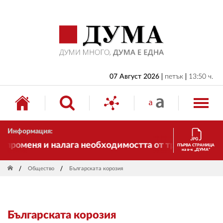
НАЧАЛО
БЪЛГАРИЯ
ИКОНОМИКА
ИЗБОРИ
07 Август 2026
петък
13:50 ч.
СВЯТ
ОБЩЕСТВО
Информация:
КУЛТУРА
променя и налага необходимостта от трансформации.
ПЪРВА СТРАНИЦА
на в-к „ДУМА“
ЖИВОТ
Общество
Българската корозия
СПОРТ
ПРИЛОЖЕНИЯ
Българската корозия
ДРУГИ