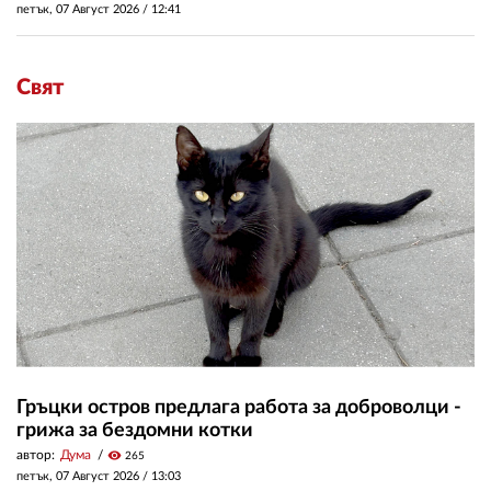
петък, 07 Август 2026 /
12:41
Свят
Гръцки остров предлага работа за доброволци -
грижа за бездомни котки
автор:
Дума
visibility
265
петък, 07 Август 2026 /
13:03