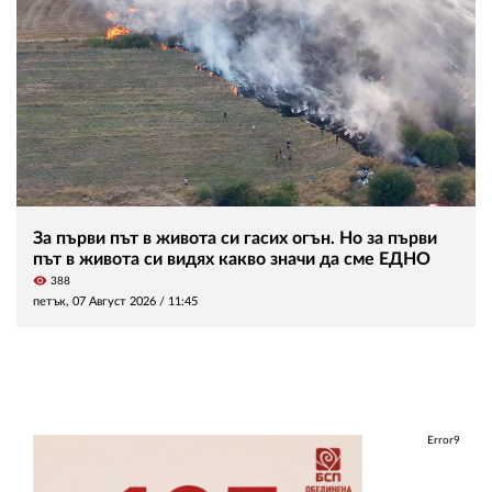
За първи път в живота си гасих огън. Но за първи
път в живота си видях какво значи да сме ЕДНО
visibility
388
петък, 07 Август 2026 /
11:45
Error9