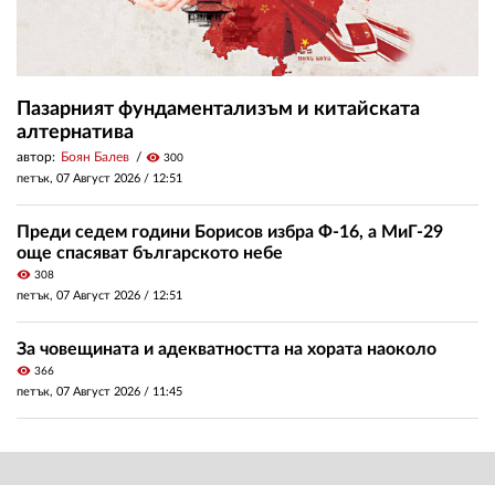
Пазарният фундаментализъм и китайската
алтернатива
автор:
Боян Балев
visibility
300
петък, 07 Август 2026 /
12:51
Преди седем години Борисов избра Ф-16, а МиГ-29
още спасяват българското небе
visibility
308
петък, 07 Август 2026 /
12:51
За човещината и адекватността на хората наоколо
visibility
366
петък, 07 Август 2026 /
11:45