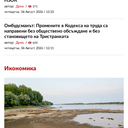
НЗОК
автор:
Дума
visibility
371
четвъртък, 06 Август 2026 /
12:33
Омбудсманът: Промените в Кодекса на труда са
направени без обществено обсъждане и без
становището на Тристранката
автор:
Дума
visibility
604
четвъртък, 06 Август 2026 /
12:11
Икономика