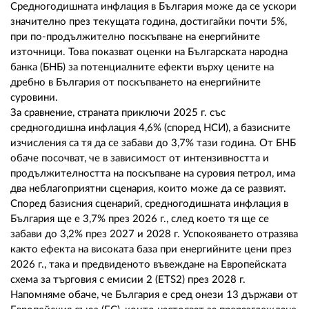
02 975 20 35
Средногодишната инфлация в България може да се ускори
значително през текущата година, достигайки почти 5%,
при по-продължително поскъпване на енергийните
източници. Това показват оценки на Българската народна
банка (БНБ) за потенциалните ефекти върху цените на
дребно в България от поскъпването на енергийните
суровини.
За сравнение, страната приключи 2025 г. със
средногодишна инфлация 4,6% (според НСИ), а базисните
изчисления са тя да се забави до 3,7% тази година. От БНБ
обаче посочват, че в зависимост от интензивността и
продължителността на поскъпване на суровия петрол, има
два неблагоприятни сценария, които може да се развият.
Според базисния сценарий, средногодишната инфлация в
България ще е 3,7% през 2026 г., след което тя ще се
забави до 3,2% през 2027 и 2028 г. Успокояването отразява
както ефекта на високата база при енергийните цени през
2026 г., така и предвиденото въвеждане на Европейската
схема за търговия с емисии 2 (ETS2) през 2028 г.
Напомняме обаче, че България е сред онези 13 държави от