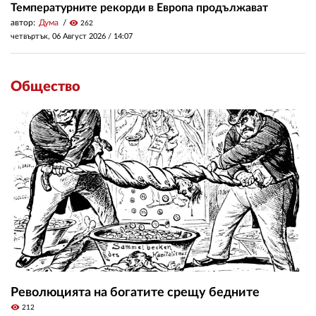
Температурните рекорди в Европа продължават
автор:
Дума
visibility
262
четвъртък, 06 Август 2026 /
14:07
Общество
Революцията на богатите срещу бедните
visibility
212