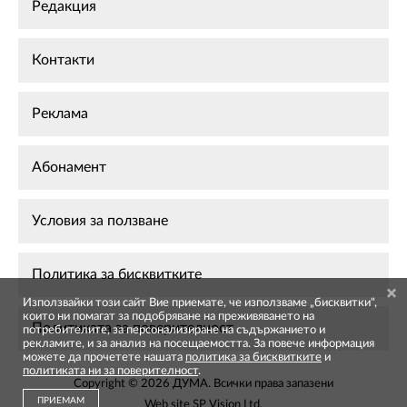
Редакция
Контакти
Реклама
Абонамент
Условия за ползване
Политика за бисквитките
Използвайки този сайт Вие приемате, че използваме „бисквитки",
които ни помагат за подобряване на преживяването на
Политиката за поверителност
потребителите, за персонализиране на съдържанието и
рекламите, и за анализ на посещаемостта. За повече информация
можете да прочетете нашата
политика за бисквитките
и
политиката ни за поверителност
.
Copyright © 2026 ДУМА. Всички права запазени
ПРИЕМАМ
Web site
SP Vision Ltd
.