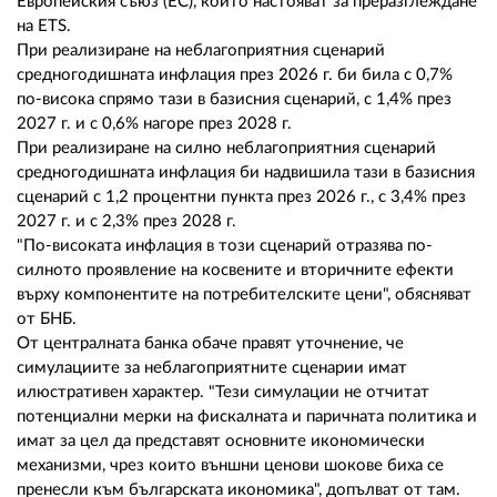
Европейския съюз (ЕС), които настояват за преразглеждане
на ETS.
При реализиране на неблагоприятния сценарий
средногодишната инфлация през 2026 г. би била с 0,7%
по-висока спрямо тази в базисния сценарий, с 1,4% през
2027 г. и с 0,6% нагоре през 2028 г.
При реализиране на силно неблагоприятния сценарий
средногодишната инфлация би надвишила тази в базисния
сценарий с 1,2 процентни пункта през 2026 г., с 3,4% през
2027 г. и с 2,3% през 2028 г.
"По-високата инфлация в този сценарий отразява по-
силното проявление на косвените и вторичните ефекти
върху компонентите на потребителските цени", обясняват
от БНБ.
От централната банка обаче правят уточнение, че
симулациите за неблагоприятните сценарии имат
илюстративен характер. "Тези симулации не отчитат
потенциални мерки на фискалната и паричната политика и
имат за цел да представят основните икономически
механизми, чрез които външни ценови шокове биха се
пренесли към българската икономика", допълват от там.