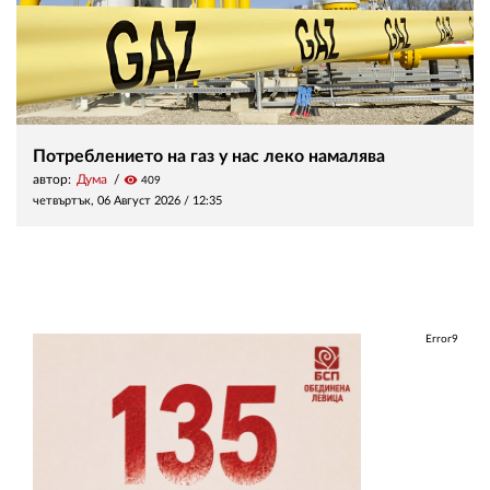
Потреблението на газ у нас леко намалява
автор:
Дума
visibility
409
четвъртък, 06 Август 2026 /
12:35
Error9