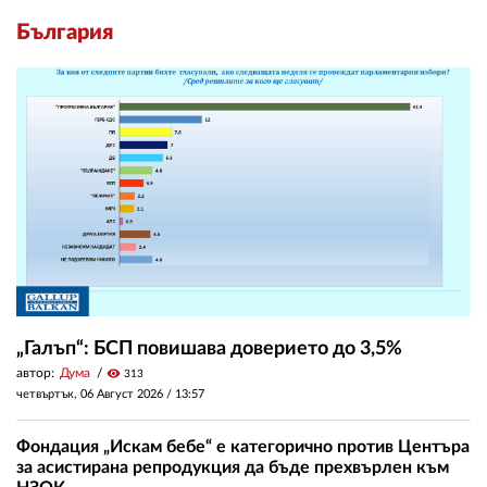
България
„Галъп“: БСП повишава доверието до 3,5%
автор:
Дума
visibility
313
четвъртък, 06 Август 2026 /
13:57
Фондация „Искам бебе“ е категорично против Центъра
за асистирана репродукция да бъде прехвърлен към