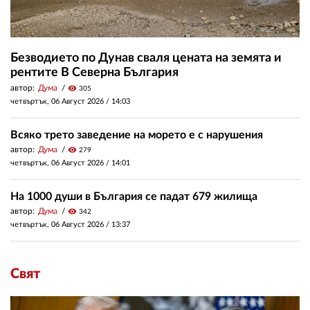
Безводието по Дунав сваля цената на земята и
рентите В Северна България
автор:
Дума
visibility
305
четвъртък, 06 Август 2026 /
14:03
Всяко трето заведение на морето е с нарушения
автор:
Дума
visibility
279
четвъртък, 06 Август 2026 /
14:01
На 1000 души в България се падат 679 жилища
автор:
Дума
visibility
342
четвъртък, 06 Август 2026 /
13:37
Свят