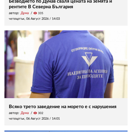
Безводието по Дунав сваля цената на земята и
рентите В Северна България
автор:
Дума
visibility
335
четвъртък, 06 Август 2026 /
14:03
Всяко трето заведение на морето е с нарушения
автор:
Дума
visibility
302
четвъртък, 06 Август 2026 /
14:01