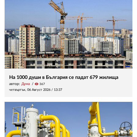
На 1000 души в България се падат 679 жилища
автор:
Дума
visibility
367
четвъртък, 06 Август 2026 /
13:37