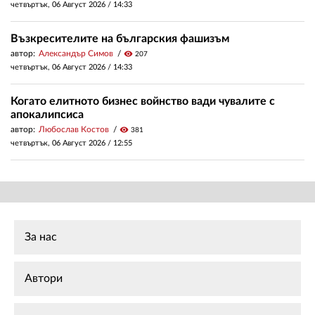
четвъртък, 06 Август 2026 /
14:33
Възкресителите на българския фашизъм
автор:
Александър Симов
visibility
207
четвъртък, 06 Август 2026 /
14:33
Когато елитното бизнес войнство вади чувалите с
апокалипсиса
автор:
Любослав Костов
visibility
381
четвъртък, 06 Август 2026 /
12:55
За нас
Автори