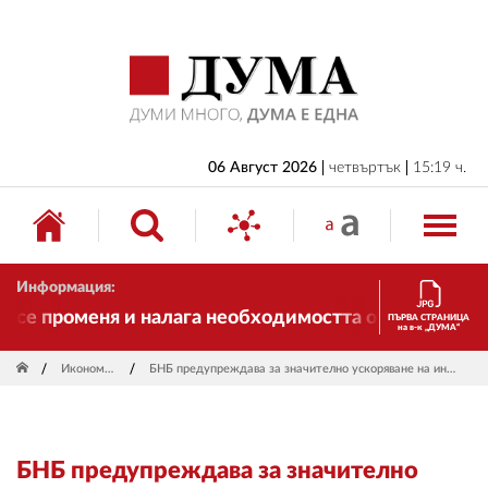
НАЧАЛО
БЪЛГАРИЯ
ИКОНОМИКА
ИЗБОРИ
06 Август 2026
четвъртък
15:19 ч.
СВЯТ
ОБЩЕСТВО
Информация:
КУЛТУРА
се променя и налага необходимостта от трансформаци
ПЪРВА СТРАНИЦА
на в-к „ДУМА“
ЖИВОТ
Икономика
БНБ предупреждава за значително ускоряване на инфлацията
СПОРТ
ПРИЛОЖЕНИЯ
БНБ предупреждава за значително
ДРУГИ