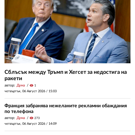
Сблъсък между Тръмп и Хегсет за недостига на
ракети
автор:
Дума
visibility
1
четвъртък, 06 Август 2026 /
15:03
Франция забранява нежеланите рекламни обаждания
по телефона
автор:
Дума
visibility
273
четвъртък, 06 Август 2026 /
14:09