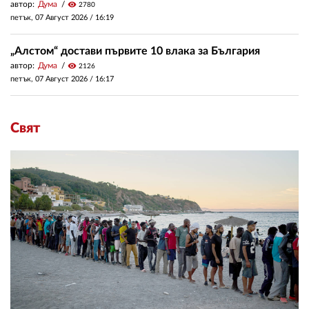
автор:
Дума
visibility
2780
петък, 07 Август 2026 /
16:19
„Алстом“ достави първите 10 влака за България
автор:
Дума
visibility
2126
петък, 07 Август 2026 /
16:17
Свят