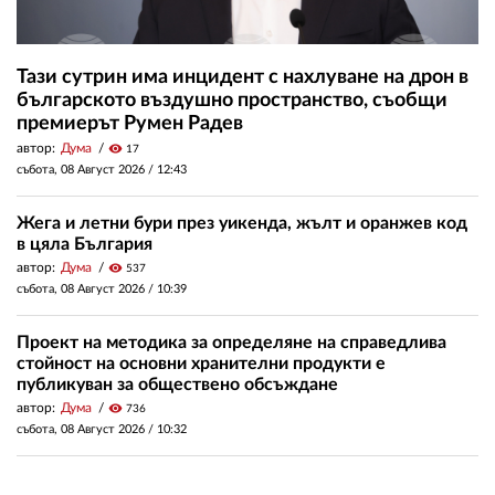
Тази сутрин има инцидент с нахлуване на дрон в
българското въздушно пространство, съобщи
премиерът Румен Радев
автор:
Дума
visibility
17
събота, 08 Август 2026 /
12:43
Жега и летни бури през уикенда, жълт и оранжев код
в цяла България
автор:
Дума
visibility
537
събота, 08 Август 2026 /
10:39
Проект на методика за определяне на справедлива
стойност на основни хранителни продукти е
публикуван за обществено обсъждане
автор:
Дума
visibility
736
събота, 08 Август 2026 /
10:32