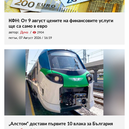
КФН: От 9 август цените на финансовите услуги
ще са само в евро
автор:
Дума
visibility
2904
петък, 07 Август 2026 /
16:19
„Алстом“ достави първите 10 влака за България