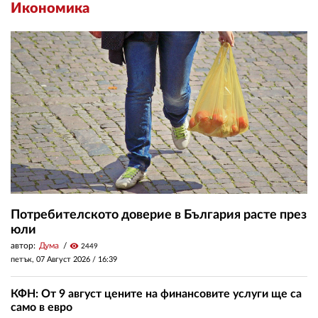
Икономика
Потребителското доверие в България расте през
юли
автор:
Дума
visibility
2449
петък, 07 Август 2026 /
16:39
КФН: От 9 август цените на финансовите услуги ще са
само в евро