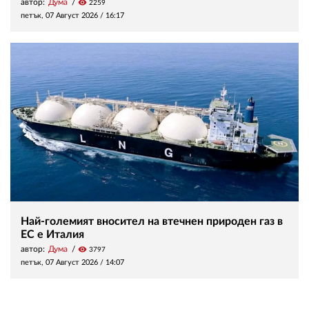
автор:
Дума
visibility
2259
петък, 07 Август 2026 /
16:17
Най-големият вносител на втечнен природен газ в
ЕС е Италия
автор:
Дума
visibility
3797
петък, 07 Август 2026 /
14:07