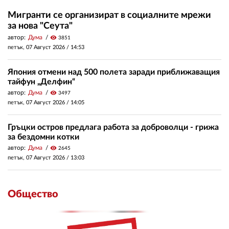
Мигранти се организират в социалните мрежи
за нова "Сеута"
автор:
Дума
visibility
3851
петък, 07 Август 2026 /
14:53
Япония отмени над 500 полета заради приближаващия
тайфун „Делфин“
автор:
Дума
visibility
3497
петък, 07 Август 2026 /
14:05
Гръцки остров предлага работа за доброволци - грижа
за бездомни котки
автор:
Дума
visibility
2645
петък, 07 Август 2026 /
13:03
Общество