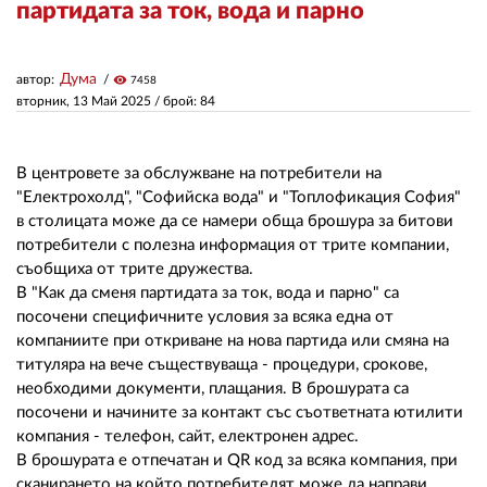
партидата за ток, вода и парно
ЗА НАС
Дума
автор:
visibility
7458
АВТОРИ
вторник, 13 Май 2025
/ брой: 84
РЕДАКЦИЯ
В центровете за обслужване на потребители на
КОНТАКТИ
"Електрохолд", "Софийска вода" и "Топлофикация София"
в столицата може да се намери обща брошура за битови
РЕКЛАМА
потребители с полезна информация от трите компании,
съобщиха от трите дружества.
АБОНАМЕНТ
В "Как да сменя партидата за ток, вода и парно" са
посочени специфичните условия за всяка една от
УСЛОВИЯ ЗА ПОЛЗВАНЕ
компаниите при откриване на нова партида или смяна на
ПОЛИТИКА ЗА БИСКВИТКИТЕ
титуляра на вече съществуваща - процедури, срокове,
необходими документи, плащания. В брошурата са
ПОЛИТИКАТА ЗА
посочени и начините за контакт със съответната ютилити
ПОВЕРИТЕЛНОСТ
компания - телефон, сайт, електронен адрес.
В брошурата е отпечатан и QR код за всяка компания, при
сканирането на който потребителят може да направи