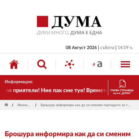
НАЧАЛО
БЪЛГАРИЯ
ИКОНОМИКА
ИЗБОРИ
08 Август 2026
събота
14:19 ч.
СВЯТ
ОБЩЕСТВО
Информация:
КУЛТУРА
и приятели! Ние пак сме тук! Времето се променя и
ПЪРВА СТРАНИЦА
на в-к „ДУМА“
ЖИВОТ
Икономика
Брошура информира как да си сменим партидата за ток, вода и парно
СПОРТ
ПРИЛОЖЕНИЯ
Брошура информира как да си сменим
ДРУГИ