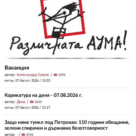
Ваканция
автор:
Александър Симов
visibility
3394
петък, 07 Август 2026 /
15:33
Карикатура на деня - 07.08.2026 г.
автор:
Дума
visibility
3635
петък, 07 Август 2026 /
15:17
Защо няма тунел под Петрохан: 110 години обещания,
зелени спирачки и държавна безотговорност
автор:
visibility
3745