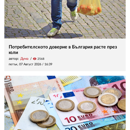
Потребителското доверие в България расте през
юли
автор:
Дума
visibility
2568
петък, 07 Август 2026 /
16:39