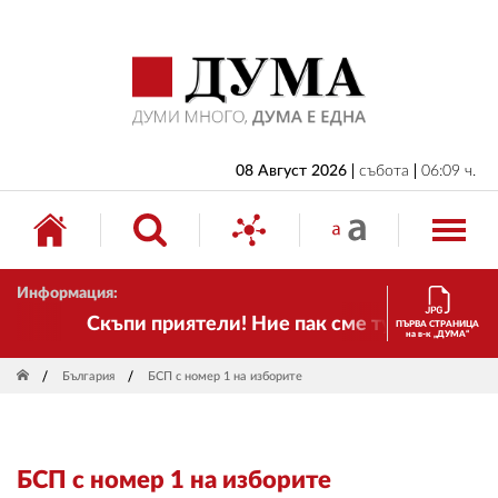
НАЧАЛО
БЪЛГАРИЯ
ИКОНОМИКА
ИЗБОРИ
08 Август 2026
събота
06:09 ч.
СВЯТ
ОБЩЕСТВО
Информация:
КУЛТУРА
Скъпи приятели! Ние пак сме тук! Времето с
ПЪРВА СТРАНИЦА
на в-к „ДУМА“
ЖИВОТ
България
БСП с номер 1 на изборите
СПОРТ
ПРИЛОЖЕНИЯ
БСП с номер 1 на изборите
ДРУГИ