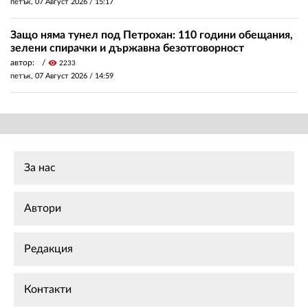
петък, 07 Август 2026 /
15:17
Защо няма тунел под Петрохан: 110 години обещания,
зелени спирачки и държавна безотговорност
автор:
visibility
2233
петък, 07 Август 2026 /
14:59
За нас
Автори
Редакция
Контакти