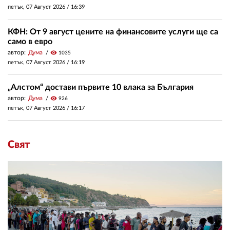
петък, 07 Август 2026 /
16:39
КФН: От 9 август цените на финансовите услуги ще са
само в евро
автор:
Дума
visibility
1035
петък, 07 Август 2026 /
16:19
„Алстом“ достави първите 10 влака за България
автор:
Дума
visibility
926
петък, 07 Август 2026 /
16:17
Свят