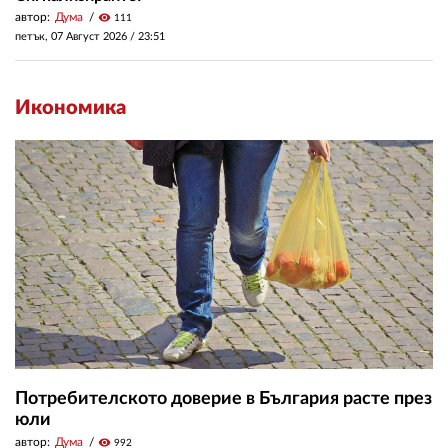
автор:
Дума
visibility
111
петък, 07 Август 2026 /
23:51
Икономика
Потребителското доверие в България расте през
юли
автор:
Дума
visibility
992