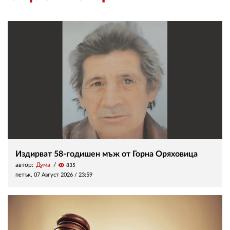
Издирват 58-годишен мъж от Горна Оряховица
автор:
Дума
visibility
835
петък, 07 Август 2026 /
23:59