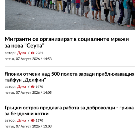
Мигранти се организират в социалните мрежи
за нова "Сеута"
автор:
Дума
visibility
2281
петък, 07 Август 2026 /
14:53
Япония отмени над 500 полета заради приближаващия
тайфун „Делфин“
автор:
Дума
visibility
1970
петък, 07 Август 2026 /
14:05
Гръцки остров предлага работа за доброволци - грижа
за бездомни котки
автор:
Дума
visibility
1570
петък, 07 Август 2026 /
13:03