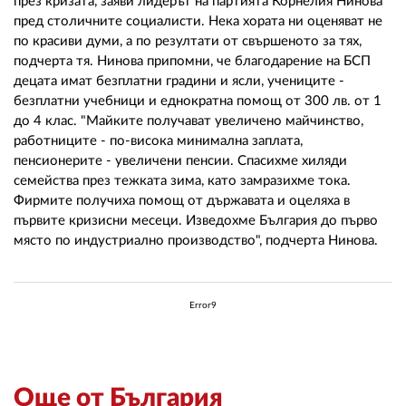
02 975 20 35
през кризата, заяви лидерът на партията Корнелия Нинова
пред столичните социалисти. Нека хората ни оценяват не
по красиви думи, а по резултати от свършеното за тях,
подчерта тя. Нинова припомни, че благодарение на БСП
децата имат безплатни градини и ясли, учениците -
безплатни учебници и еднократна помощ от 300 лв. от 1
до 4 клас. "Майките получават увеличено майчинство,
работниците - по-висока минимална заплата,
пенсионерите - увеличени пенсии. Спасихме хиляди
семейства през тежката зима, като замразихме тока.
Фирмите получиха помощ от държавата и оцеляха в
първите кризисни месеци. Изведохме България до първо
място по индустриално производство", подчерта Нинова.
Error9
Още от България