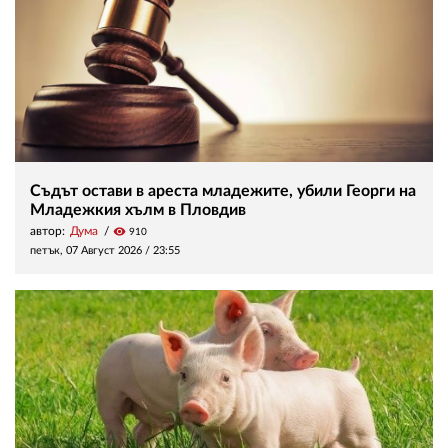
Съдът остави в ареста младежите, убили Георги на
Младежкия хълм в Пловдив
автор:
Дума
visibility
910
петък, 07 Август 2026 /
23:55