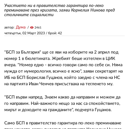
Участието ни в правителство гарантира по-леко
преминаване през кризата, заяви Корнелия Нинова пред
столичните социалисти
ЗА НАС
АВТОРИ
Дума
автор:
visibility
2461
четвъртък, 02 Март 2023
/ брой: 42
РЕДАКЦИЯ
КОНТАКТИ
"БСП за България" ще се яви на изборите на 2 април под
номер 1 в бюлетината. Жребият беше изтеглен в ЦИК
РЕКЛАМА
вчера. "Номер едно - всичко говори само по себе си. Няма
нужда от нумерология, всичко е ясно", заяви секретарят на
АБОНАМЕНТ
ИБ на БСП Борислав Гуцанов, който заедно с члена на НС
на партията Иван Ченчев присъстваха на тегленето му.
УСЛОВИЯ ЗА ПОЛЗВАНЕ
ПОЛИТИКА ЗА БИСКВИТКИТЕ
"БСП върви напред. Знаем какво да направим и можем да
го направим. Най-важното нещо за нас са спокойствието,
ПОЛИТИКАТА ЗА
мирът и доходите на гражданите", подчерта Гуцанов.
ПОВЕРИТЕЛНОСТ
Само БСП в правителство гарантира по-леко преминаване