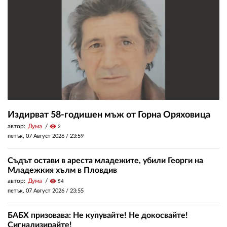
Издирват 58-годишен мъж от Горна Оряховица
автор:
Дума
visibility
2
петък, 07 Август 2026 /
23:59
Съдът остави в ареста младежите, убили Георги на
Младежкия хълм в Пловдив
автор:
Дума
visibility
54
петък, 07 Август 2026 /
23:55
БАБХ призовава: Не купувайте! Не докосвайте!
Сигнализирайте!