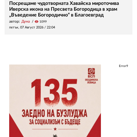
Посрещаме чудотворната Хавайска мироточива
Иверска икона на Пресвета Богородица в храм
„Въведение Богородично“ в Благоевград
автор:
Дума
visibility
1099
петък, 07 Август 2026 /
22:04
Error9