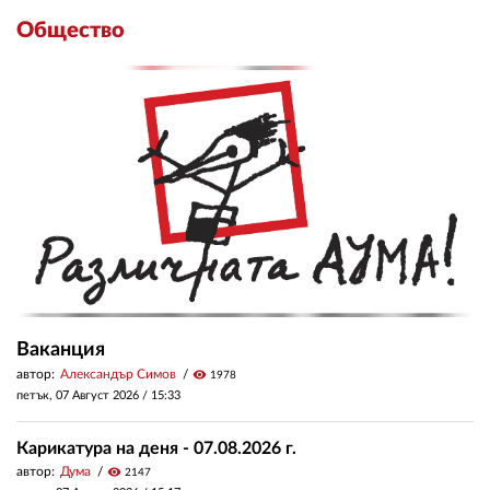
Общество
Ваканция
автор:
Александър Симов
visibility
1978
петък, 07 Август 2026 /
15:33
Карикатура на деня - 07.08.2026 г.
автор:
Дума
visibility
2147