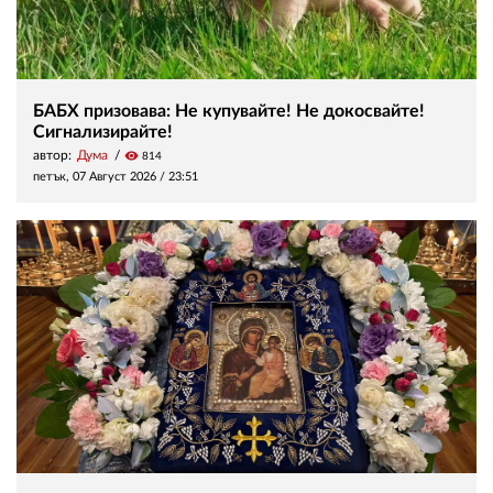
БАБХ призовава: Не купувайте! Не докосвайте!
Сигнализирайте!
автор:
Дума
visibility
814
петък, 07 Август 2026 /
23:51