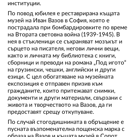
институции.
По повод юбилея е реставрирана къщата
музей на Иван Вазов в София, която е
пострадала при бомбардировките по време
на Втората световна война (1939-1945). В
нея в стъкленици се съхраняват мозъкът и
сърцето на писателя, негови лични вещи,
както и личната му библиотека с книги,
сборници и преводи на романа „Под игото“
на грузински, чешки, английски и други
езици. С цел обогатяване на музейната
експозиция е отправен призив към
гражданите, които притежават снимки,
документи и други материали, свързани с
живота и творчеството на Вазов, да ги
предоставят срещу откупуване.
По случай стогодишнината в обръщение е
пусната възпоменателна пощенска марка с
образа на Вазов и къщата музей в Сопот,