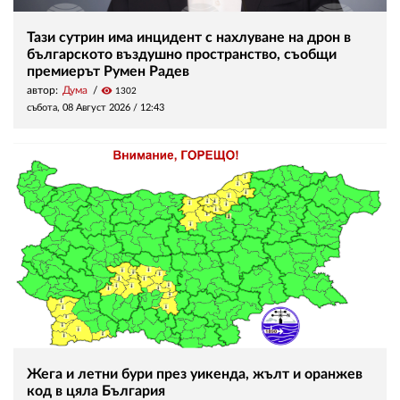
Тази сутрин има инцидент с нахлуване на дрон в
българското въздушно пространство, съобщи
премиерът Румен Радев
автор:
Дума
visibility
1302
събота, 08 Август 2026 /
12:43
Жега и летни бури през уикенда, жълт и оранжев
код в цяла България