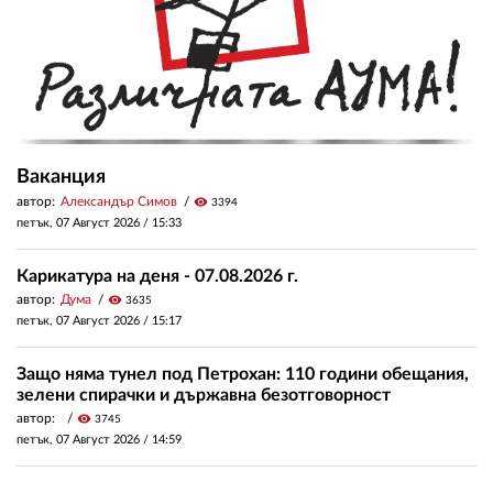
Ваканция
автор:
Александър Симов
visibility
3394
петък, 07 Август 2026 /
15:33
Карикатура на деня - 07.08.2026 г.
автор:
Дума
visibility
3635
петък, 07 Август 2026 /
15:17
Защо няма тунел под Петрохан: 110 години обещания,
зелени спирачки и държавна безотговорност
автор:
visibility
3745
петък, 07 Август 2026 /
14:59