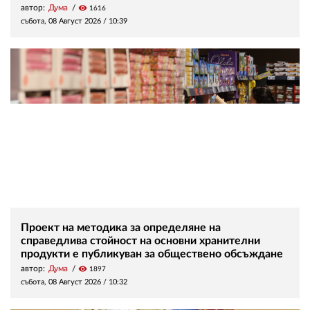
автор:
Дума
visibility
1616
събота, 08 Август 2026 /
10:39
Проект на методика за определяне на
справедлива стойност на основни хранителни
продукти е публикуван за обществено обсъждане
автор:
Дума
visibility
1897
събота, 08 Август 2026 /
10:32