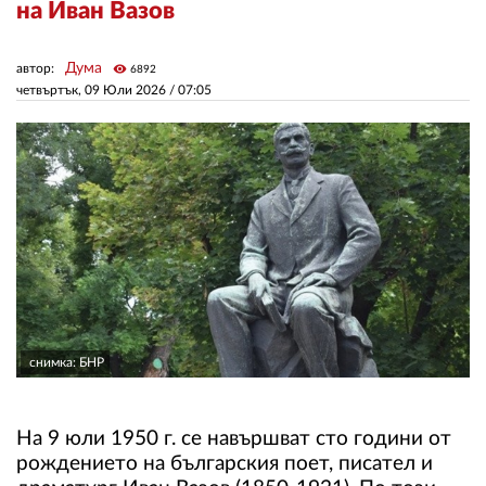
на Иван Вазов
ЗА НАС
Дума
автор:
visibility
6892
четвъртък, 09 Юли 2026 /
07:05
АВТОРИ
РЕДАКЦИЯ
КОНТАКТИ
РЕКЛАМА
АБОНАМЕНТ
УСЛОВИЯ ЗА ПОЛЗВАНЕ
ПОЛИТИКА ЗА БИСКВИТКИТЕ
снимка: БНР
ПОЛИТИКАТА ЗА
ПОВЕРИТЕЛНОСТ
На 9 юли 1950 г. се навършват сто години от
рождението на българския поет, писател и