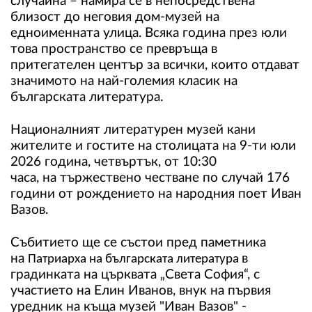
случайна – намира се в непосредствена
близост до неговия дом-музей на
едноименната улица. Всяка година през юли
това пространство се превръща в
притегателен център за всички, които отдават
значимото на най-големия класик на
българската литература.
Националният литературен музей кани
жителите и гостите на столицата на 9-ти юли
2026 година, четвъртък, от 10:30
часа, на тържествено честване по случай 176
години от рождението на народния поет Иван
Вазов.
Събитието ще се състои пред паметника
на
в
Патриарха на българската литература
градинката на църквата „Света София“, с
участието на Елин Иванов, внук на първия
уредник на къща музей "Иван Вазов" -