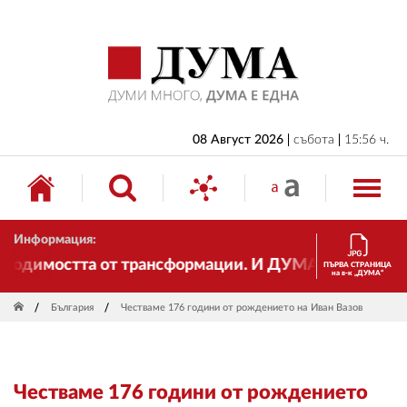
НАЧАЛО
БЪЛГАРИЯ
ИКОНОМИКА
ИЗБОРИ
08 Август 2026
събота
15:56 ч.
СВЯТ
ОБЩЕСТВО
Информация:
КУЛТУРА
димостта от трансформации. И ДУМА се променя и ст
ПЪРВА СТРАНИЦА
на в-к „ДУМА“
ЖИВОТ
България
Честваме 176 години от рождението на Иван Вазов
СПОРТ
ПРИЛОЖЕНИЯ
Честваме 176 години от рождението
ДРУГИ