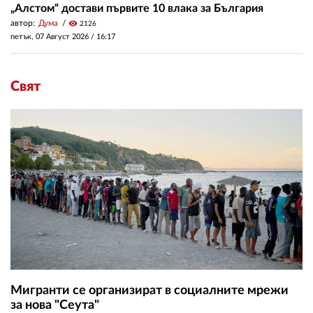
„Алстом“ достави първите 10 влака за България
автор:
Дума
visibility
2126
петък, 07 Август 2026 /
16:17
Свят
Мигранти се организират в социалните мрежи
за нова "Сеута"