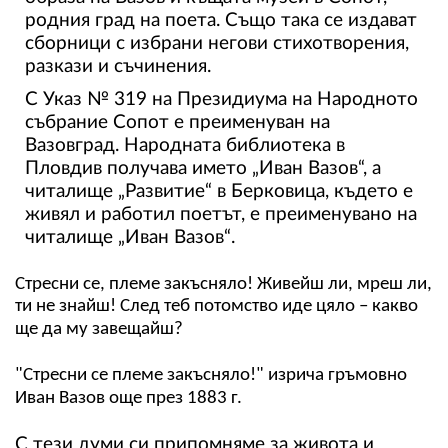
родния град на поета. Също така се издават
сборници с избрани негови стихотворения,
разкази и съчинения.
С Указ № 319 на Президиума на Народното
събрание Сопот е преименуван на
Вазовград. Народната библиотека в
Пловдив получава името „Иван Вазов“, а
читалище „Развитие“ в Берковица, където е
живял и работил поетът, е преименувано на
читалище „Иван Вазов“.
Стресни се, племе закъсняло! Живейш ли, мреш ли,
ти не знайш! След теб потомство иде цяло – какво
ще да му завещайш?
"Стресни се племе закъсняло!" изрича гръмовно
Иван Вазов още през 1883 г.
С тези думи си припомняме за живота и