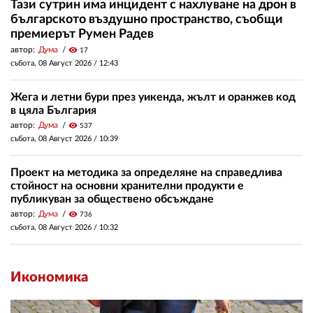
Тази сутрин има инцидент с нахлуване на дрон в
българското въздушно пространство, съобщи
премиерът Румен Радев
автор:
Дума
visibility
17
събота, 08 Август 2026 /
12:43
Жега и летни бури през уикенда, жълт и оранжев код
в цяла България
автор:
Дума
visibility
537
събота, 08 Август 2026 /
10:39
Проект на методика за определяне на справедлива
стойност на основни хранителни продукти е
публикуван за обществено обсъждане
автор:
Дума
visibility
736
събота, 08 Август 2026 /
10:32
Икономика