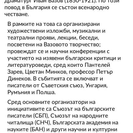
02 975 20 35
драматург Иван Вазов (1850-1921). По този
повод в България се състои всенародно
честване.
В рамките на това са организирани
художествени изложби, музикални и
театрални прояви, лекции, беседи,
посветени на Вазовото творчество;
провеждат се и научни конференции с
участието на изявени български критици и
литературоведи, сред които Пантелей
Зарев, Цветан Минков, професор Петър
Динеков. В събитията се включват и
писатели от Съветския съюз, Унгария,
Румъния и Полша.
Сред основните организатори на
инициативите са Съюзът на българските
писатели (СБП), Съюзът на народните
читалища (СНЧ), Българската академия на
науките (БАН) и други научни и културни