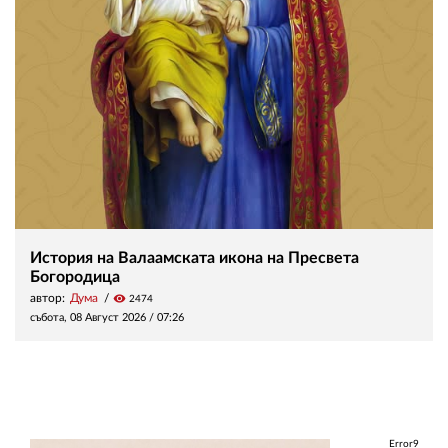
История на Валаамската икона на Пресвета
Богородица
автор:
Дума
visibility
2474
събота, 08 Август 2026 /
07:26
Error9