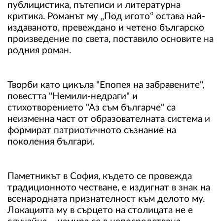
публицистика, пътеписи и литературна
критика. Романът му „Под игото“ остава най-
издаваното, превеждано и четено българско
произведение по света, поставило основите на
родния роман.
Творби като цикъла "Епопея на забравените",
повестта "Немили-недраги" и
стихотворението "Аз съм българче" са
неизменна част от образователната система и
формират патриотичното съзнание на
поколения българи.
Паметникът в София, където се провежда
традиционното честване, е издигнат в знак на
всенародната признателност към делото му.
Локацията му в сърцето на столицата не е