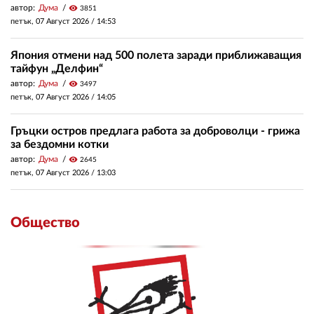
автор:
Дума
visibility
3851
петък, 07 Август 2026 /
14:53
Япония отмени над 500 полета заради приближаващия
тайфун „Делфин“
автор:
Дума
visibility
3497
петък, 07 Август 2026 /
14:05
Гръцки остров предлага работа за доброволци - грижа
за бездомни котки
автор:
Дума
visibility
2645
петък, 07 Август 2026 /
13:03
Общество