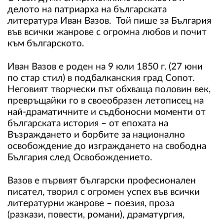
делото на патриарха на българската
литература Иван Вазов. Той пише за България
във всички жанрове с огромна любов и почит
към българското.
Иван Вазов е роден на 9 юли 1850 г. (27 юни
по стар стил) в подбалканския град Сопот.
Неговият творчески път обхваща половин век,
превръщайки го в своеобразен летописец на
най-драматичните и съдбоносни моменти от
българската история – от епохата на
Възраждането и борбите за национално
освобождение до изграждането на свободна
България след Освобождението.
Вазов е първият български професионален
писател, творил с огромен успех във всички
литературни жанрове – поезия, проза
(разкази, повести, романи), драматургия,