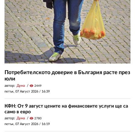
Потребителското доверие в България расте през
юли
автор:
Дума
visibility
2449
петък, 07 Август 2026 /
16:39
КФН: От 9 август цените на финансовите услуги ще са
само в евро
автор:
Дума
visibility
2780
петък, 07 Август 2026 /
16:19