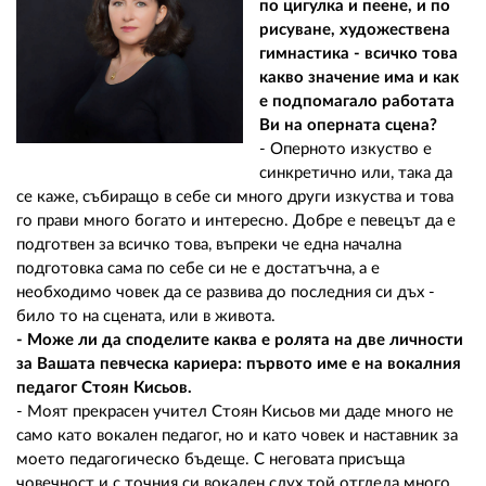
по цигулка и пеене, и по
рисуване, художествена
гимнастика - всичко това
какво значение има и как
е подпомагало работата
Ви на оперната сцена?
- Оперното изкуство е
синкретично или, така да
се каже, събиращо в себе си много други изкуства и това
го прави много богато и интересно. Добре е певецът да е
подготвен за всичко това, въпреки че една начална
подготовка сама по себе си не е достатъчна, а е
необходимо човек да се развива до последния си дъх -
било то на сцената, или в живота.
- Може ли да споделите каква е ролята на две личности
за Вашата певческа кариера: първото име е на вокалния
педагог Стоян Кисьов.
- Моят прекрасен учител Стоян Кисьов ми даде много не
само като вокален педагог, но и като човек и наставник за
моето педагогическо бъдеще. С неговата присъща
човечност и с точния си вокален слух той отгледа много