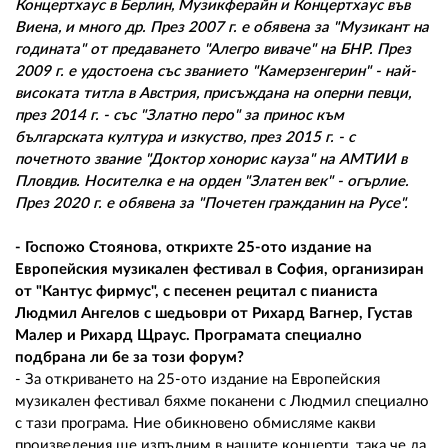
Концертхаус в Берлин, Музикферайн и Концертхаус във
Виена, и много др. През 2007 г. е обявена за "Музикант на
годината" от предаването "Алегро виваче" на БНР. През
2009 г. е удостоена със званието "Камерзенгерин" - най-
високата титла в Австрия, присъждана на оперни певци,
през 2014 г. - със "Златно перо" за принос към
българската култура и изкуство, през 2015 г. - с
почетното звание "Доктор хонорис кауза" на АМТИИ в
Пловдив. Носителка е на орден "Златен век" - огърлие.
През 2020 г. е обявена за "Почетен гражданин на Русе".
- Госпожо Стоянова, открихте 25-ото издание на
Европейския музикален фестивал в София, организиран
от "Кантус фирмус", с песенен рецитал с пианиста
Людмил Ангелов с шедьоври от Рихард Вагнер, Густав
Малер и Рихард Щраус. Програмата специално
подбрана ли бе за този форум?
- За откриването на 25-ото издание на Европейския
музикален фестивал бяхме поканени с Людмил специално
с тази програма. Ние обикновено обмисляме какви
произведения ще изпълним в нашите концерти, така че да