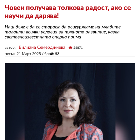
Човек получава толкова радост, ако се
научи да дарява!
ЗА НАС
Наш дълг е да се стараем да осигуряваме на младите
АВТОРИ
таланти всички условия за тяхното развитие, казва
световноизвестната оперна прима
РЕДАКЦИЯ
Вилиана Семерджиева
автор:
visibility
26871
КОНТАКТИ
петък, 21 Март 2025
/ брой: 53
РЕКЛАМА
АБОНАМЕНТ
УСЛОВИЯ ЗА ПОЛЗВАНЕ
ПОЛИТИКА ЗА БИСКВИТКИТЕ
ПОЛИТИКАТА ЗА
ПОВЕРИТЕЛНОСТ