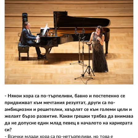
- Някои хора са по-търпеливи, бавно и постепенно се
придвижват към мечтания резултат, други са по-
амбициозни и решителни, хвърлят се към големи цели и
желаят бързо развитие. Какви грешки трябва да внимава
да не допусне един млад певец в началото на кариерата
си?
- Всички млади хора са по-нетърпеливи, но това е