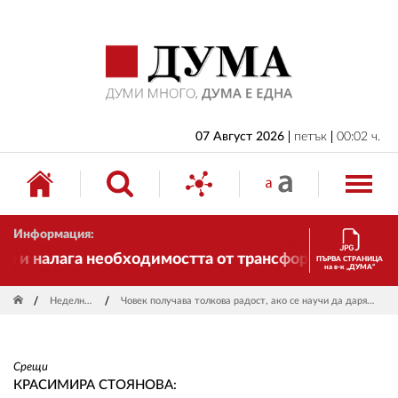
НАЧАЛО
БЪЛГАРИЯ
ИКОНОМИКА
ИЗБОРИ
07 Август 2026
петък
00:02 ч.
СВЯТ
ОБЩЕСТВО
Информация:
КУЛТУРА
 налага необходимостта от трансформации. И ДУМА с
ПЪРВА СТРАНИЦА
на в-к „ДУМА“
ЖИВОТ
Неделник
Човек получава толкова радост, ако се научи да дарява!
СПОРТ
ПРИЛОЖЕНИЯ
Срещи
ДРУГИ
КРАСИМИРА СТОЯНОВА: