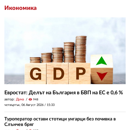
Икономика
Евростат: Делът на България в БВП на ЕС е 0,6 %
автор:
Дума
visibility
948
четвъртък, 06 Август 2026 /
15:33
Туроператор остави стотици унгарци без почивка в
Слънчев бряг