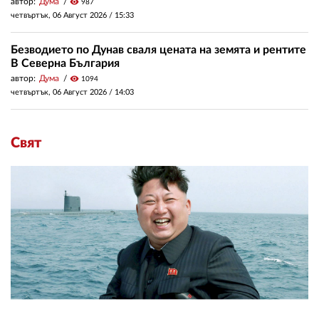
автор:
Дума
visibility
987
четвъртък, 06 Август 2026 /
15:33
Безводието по Дунав сваля цената на земята и рентите
В Северна България
автор:
Дума
visibility
1094
четвъртък, 06 Август 2026 /
14:03
Свят