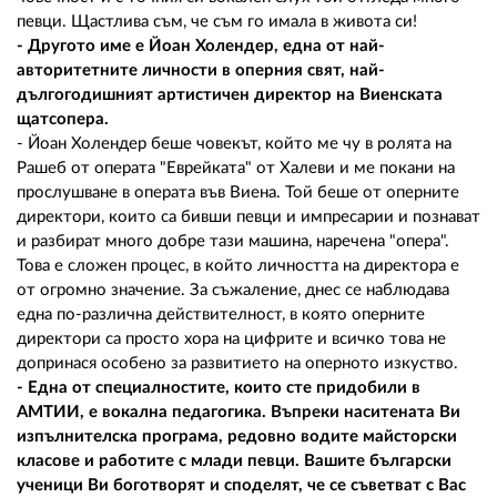
певци. Щастлива съм, че съм го имала в живота си!
- Другото име е Йоан Холендер, една от най-
авторитетните личности в оперния свят, най-
дългогодишният артистичен директор на Виенската
щатсопера.
- Йоан Холендер беше човекът, който ме чу в ролята на
Рашеб от операта "Еврейката" от Халеви и ме покани на
прослушване в операта във Виена. Той беше от оперните
директори, които са бивши певци и импресарии и познават
и разбират много добре тази машина, наречена "опера".
Това е сложен процес, в който личността на директора е
от огромно значение. За съжаление, днес се наблюдава
една по-различна действителност, в която оперните
директори са просто хора на цифрите и всичко това не
допринася особено за развитието на оперното изкуство.
- Една от специалностите, които сте придобили в
АМТИИ, е вокална педагогика. Въпреки наситената Ви
изпълнителска програма, редовно водите майсторски
класове и работите с млади певци. Вашите български
ученици Ви боготворят и споделят, че се съветват с Вас