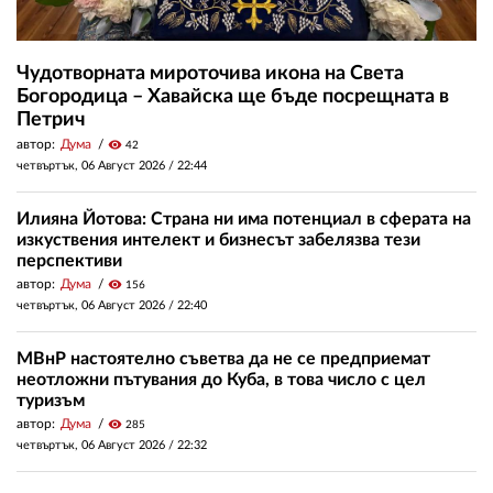
Чудотворната мироточива икона на Света
Богородица – Хавайска ще бъде посрещната в
Петрич
автор:
Дума
visibility
42
четвъртък, 06 Август 2026 /
22:44
Илияна Йотова: Страна ни има потенциал в сферата на
изкуствения интелект и бизнесът забелязва тези
перспективи
автор:
Дума
visibility
156
четвъртък, 06 Август 2026 /
22:40
МВнР настоятелно съветва да не се предприемат
неотложни пътувания до Куба, в това число с цел
туризъм
автор:
Дума
visibility
285
четвъртък, 06 Август 2026 /
22:32