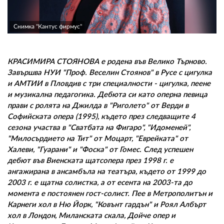
02 975 20 35
Снимка "Кантус фирмус"
КРАСИМИРА СТОЯНОВА е родена във Велико Търново.
Завършва НУИ "Проф. Веселин Стоянов" в Русе с цигулка
и АМТИИ в Пловдив с три специалности - цигулка, пеене
и музикална педагогика. Дебюта си като оперна певица
прави с ролята на Джилда в "Риголето" от Верди в
Софийската опера (1995), където през следващите 4
сезона участва в "Сватбата на Фигаро", "Идоменей",
"Милосърдието на Тит" от Моцарт, "Еврейката" от
Халеви, "Гуарани" и "Фоска" от Гомес. След успешен
дебют във Виенската щатсопера през 1998 г. е
ангажирана в ансамбъла на театъра, където от 1999 до
2003 г. е щатна солистка, а от есента на 2003-та до
момента е постоянен гост-солист. Пее в Метрополитън и
Карнеги хол в Ню Йорк, "Ковънт гардън" и Роял Албърт
хол в Лондон, Миланската скала, Дойче опер и