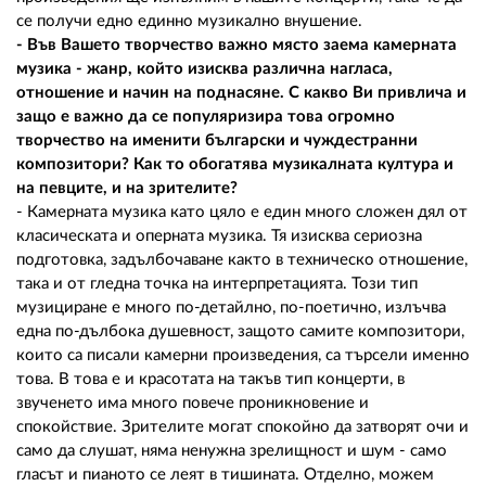
се получи едно единно музикално внушение.
- Във Вашето творчество важно място заема камерната
музика - жанр, който изисква различна нагласа,
отношение и начин на поднасяне. С какво Ви привлича и
защо е важно да се популяризира това огромно
творчество на именити български и чуждестранни
композитори? Как то обогатява музикалната култура и
на певците, и на зрителите?
- Камерната музика като цяло е един много сложен дял от
класическата и оперната музика. Тя изисква сериозна
подготовка, задълбочаване както в техническо отношение,
така и от гледна точка на интерпретацията. Този тип
музициране е много по-детайлно, по-поетично, излъчва
една по-дълбока душевност, защото самите композитори,
които са писали камерни произведения, са търсели именно
това. В това е и красотата на такъв тип концерти, в
звученето има много повече проникновение и
спокойствие. Зрителите могат спокойно да затворят очи и
само да слушат, няма ненужна зрелищност и шум - само
гласът и пианото се леят в тишината. Отделно, можем