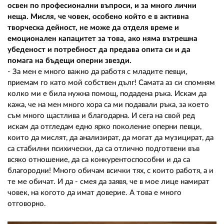
освен по професионални въпроси, и за много лични
неща. Мисля, че човек, особено който е в активна
творческа дейност, не може да отделя време и
емоционален капацитет за това, ако няма вътрешна
убеденост и потребност да предава опита си и да
помага на бъдещи оперни звезди.
- За мен е много важно да работя с младите певци,
приемам го като мой собствен дълг! Самата аз си спомням
колко ми е била нужна помощ, подадена ръка. Искам да
кажа, че на мен много хора са ми подавали ръка, за което
съм много щастлива и благодарна. И сега на свой ред
искам да отгледам едно ярко поколение оперни певци,
които да мислят, да анализират, да могат да музицират, да
са стабилни психически, да са отлично подготвени във
всяко отношение, да са конкурентоспособни и да са
благородни! Много обичам всички тях, с които работя, а и
те ме обичат. И да - смея да заявя, че в мое лице намират
човек, на когото да имат доверие. А това е много
отговорно.