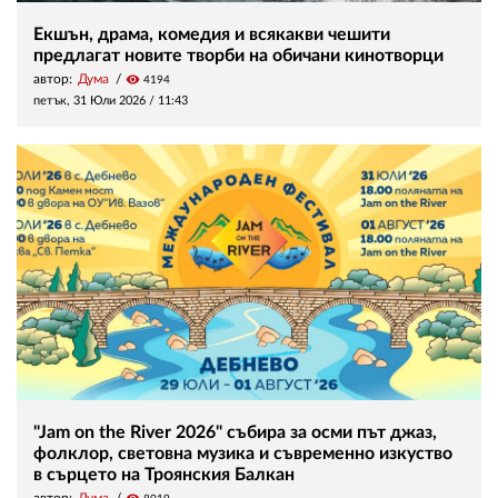
Екшън, драма, комедия и всякакви чешити
предлагат новите творби на обичани кинотворци
автор:
Дума
visibility
4194
петък, 31 Юли 2026 /
11:43
"Jam on the River 2026" събира за осми път джаз,
фолклор, световна музика и съвременно изкуство
в сърцето на Троянския Балкан
автор:
Дума