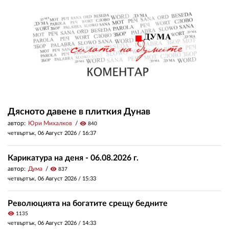
Дясното давене в плиткия Дунав
автор:
Юри Михалков
visibility
840
четвъртък, 06 Август 2026 /
16:37
Карикатура на деня - 06.08.2026 г.
автор:
Дума
visibility
837
четвъртък, 06 Август 2026 /
15:33
Революцията на богатите срещу бедните
visibility
1135
четвъртък, 06 Август 2026 /
14:33