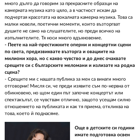
много дълго да говорим за прекрасните образци на
камерната музика като цяло, а в частност искам да
подчертая красотата на вокалната камерна музика. Това са
малки новели, поетични моменти, които възторгват
душите не само на слушателите, но преди всичко на
изпълнителите. Тя носи много вдъхновение.
- Пеете на най-престижните оперни и концертни сцени
по света, предизвиквате възторга и овациите на
милиони хора, но с какво чувство и до днес очаквате
срещите си с българските меломани и излизате на родна
сцена?
- Срещите ми с нашата публика за мен са винаги много
отговорни! Мисля си, че преди изявите съм по-нервна от
обикновено, но щом един път започне концертът или
спектакълът, се чувствам отлично, защото усещам силно
отношението на публиката и как тя приема, откликва на
това, което й поднасяме.
Още в детските си години
имате подготовка освен