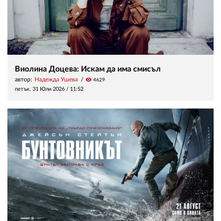
Виолина Доцева: Искам да има смисъл
автор:
Надежда Ушева
visibility
4629
петък, 31 Юли 2026 /
11:52