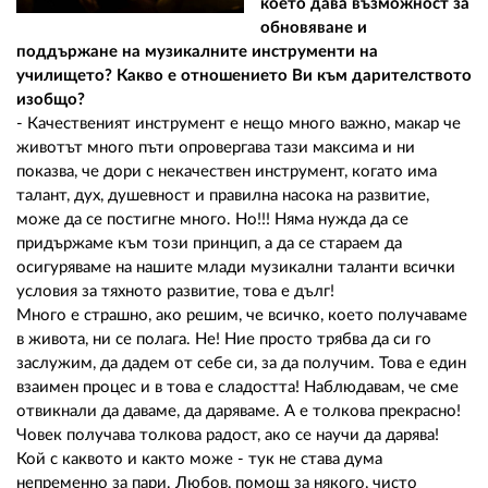
което дава възможност за
обновяване и
поддържане на музикалните инструменти на
училището? Какво е отношението Ви към дарителството
изобщо?
- Качественият инструмент е нещо много важно, макар че
животът много пъти опровергава тази максима и ни
показва, че дори с некачествен инструмент, когато има
талант, дух, душевност и правилна насока на развитие,
може да се постигне много. Но!!! Няма нужда да се
придържаме към този принцип, а да се стараем да
осигуряваме на нашите млади музикални таланти всички
условия за тяхното развитие, това е дълг!
Много е страшно, ако решим, че всичко, което получаваме
в живота, ни се полага. Не! Ние просто трябва да си го
заслужим, да дадем от себе си, за да получим. Това е един
взаимен процес и в това е сладостта! Наблюдавам, че сме
отвикнали да даваме, да даряваме. А е толкова прекрасно!
Човек получава толкова радост, ако се научи да дарява!
Кой с каквото и както може - тук не става дума
непременно за пари. Любов, помощ за някого, чисто