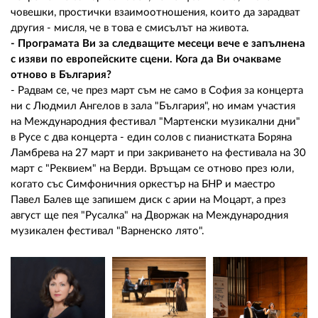
човешки, простички взаимоотношения, които да зарадват
другия - мисля, че в това е смисълът на живота.
- Програмата Ви за следващите месеци вече е запълнена
с изяви по европейските сцени. Кога да Ви очакваме
отново в България?
- Радвам се, че през март съм не само в София за концерта
ни с Людмил Ангелов в зала "България", но имам участия
на Международния фестивал "Мартенски музикални дни"
в Русе с два концерта - един солов с пианистката Боряна
Ламбрева на 27 март и при закриването на фестивала на 30
март с "Реквием" на Верди. Връщам се отново през юли,
когато със Симфоничния оркестър на БНР и маестро
Павел Балев ще запишем диск с арии на Моцарт, а през
август ще пея "Русалка" на Дворжак на Международния
музикален фестивал "Варненско лято".