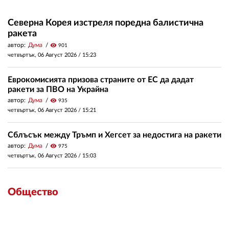
Северна Корея изстреля поредна балистична
ракета
автор:
Дума
visibility
901
четвъртък, 06 Август 2026 /
15:23
Еврокомисията призова страните от ЕС да дадат
ракети за ПВО на Украйна
автор:
Дума
visibility
935
четвъртък, 06 Август 2026 /
15:21
Сблъсък между Тръмп и Хегсет за недостига на ракети
автор:
Дума
visibility
975
четвъртък, 06 Август 2026 /
15:03
Общество