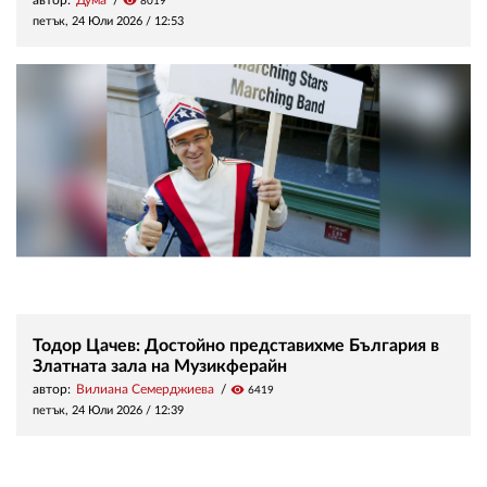
visibility
8019
петък, 24 Юли 2026 /
12:53
Тодор Цачев: Достойно представихме България в
Златната зала на Музикферайн
автор:
Вилиана Семерджиева
visibility
6419
петък, 24 Юли 2026 /
12:39