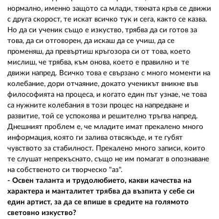
нормално, именно защото са млади, тяхната кръв се движи
с друга скорост, те искат всичко тук и сега, както се казва.
Но да си ученик също е изкуство, трябва да си готов за
това, да си отговорен, да искаш да се учиш, да се
променяш, да превъртиш кръгозора си от това, което
мислиш, че трябва, към онова, което е правилно и те
движи напред. Всичко това е свързано с много моменти на
колебание, дори отчаяние, докато ученикът вникне във
философията на процеса, и когато един път узнае, че това
са нужните колебания в този процес на напредване и
развитие, той се успокоява и решително тръгва напред.
Днешният проблем е, че младите имат прекалено много
информация, която ги залива отвсякъде, и те губят
чувството за стабилност. Прекалено много записи, които
те слушат непрекъснато, също не им помагат в опознаване
на собственото си творческо "аз".
- Освен таланта и трудолюбието, какви качества на
характера и манталитет трябва да възпита у себе си
един артист, за да се впише в средите на голямото
световно изкуство?