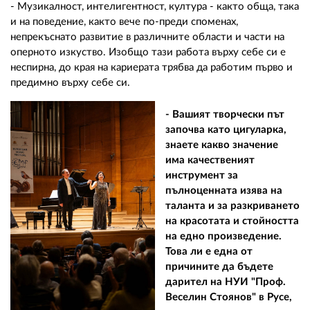
- Музикалност, интелигентност, култура - както обща, така
и на поведение, както вече по-преди споменах,
непрекъснато развитие в различните области и части на
оперното изкуство. Изобщо тази работа върху себе си е
неспирна, до края на кариерата трябва да работим първо и
предимно върху себе си.
- Вашият творчески път
започва като цигуларка,
знаете какво значение
има качественият
инструмент за
пълноценната изява на
таланта и за разкриването
на красотата и стойността
на едно произведение.
Това ли е една от
причините да бъдете
дарител на НУИ "Проф.
Веселин Стоянов" в Русе,