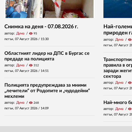
Снимка на деня - 07.08.2026 г.
Най-големи
природен г
автор:
Дума
visibility
95
петък, 07 Август 2026 /
15:30
автор:
Дума
visibility
петък, 07 Август 2
Областният лидер на ДПС в Бургас се
предаде на полицията
Транспортни
правила в о
автор:
Дума
visibility
312
заради жеги
петък, 07 Август 2026 /
14:51
сектора
автор:
Дума
visibility
Полицията предупреждава за мними
петък, 07 Август 2
„лечители“ от Родопите и „чудодейни“
мехлеми
Най-много б
автор:
Дума
visibility
268
петък, 07 Август 2026 /
14:09
автор:
Дума
visibility
петък, 07 Август 2