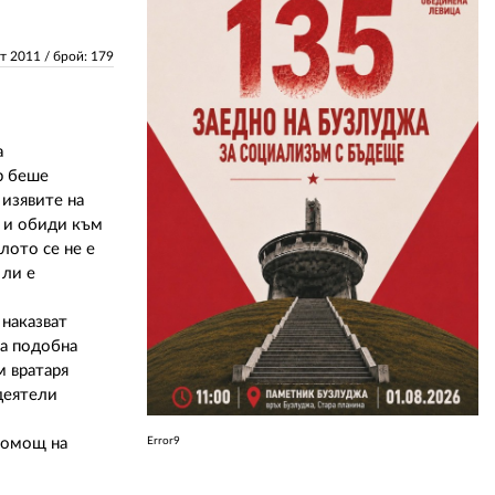
ЗА НАС
ст 2011
/ брой: 179
АВТОРИ
РЕДАКЦИЯ
а
р беше
КОНТАКТИ
 изявите на
А и обиди към
РЕКЛАМА
лото се не е
 ли е
АБОНАМЕНТ
 наказват
УСЛОВИЯ ЗА ПОЛЗВАНЕ
а подобна
ПОЛИТИКА ЗА БИСКВИТКИТЕ
м вратаря
деятели
ПОЛИТИКАТА ЗА
ПОВЕРИТЕЛНОСТ
помощ на
Error9