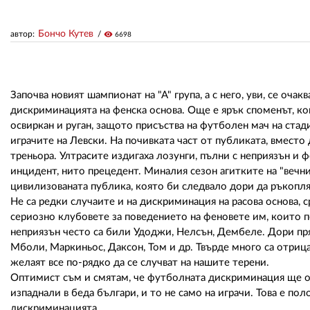
Бончо Кутев
автор:
visibility
6698
Започва новият шампионат на "А" група, а с него, уви, се очак
дискриминацията на фенска основа. Още е ярък споменът, к
освиркан и руган, защото присъства на футболен мач на стад
играчите на Левски. На почивката част от публиката, вместо
треньора. Ултрасите издигаха лозунги, пълни с неприязън и ф
инцидент, нито прецедент. Миналия сезон агитките на "вечни
цивилизованата публика, която би следвало дори да ръкопля
Не са редки случаите и на дискриминация на расова основа
сериозно клубовете за поведението на феновете им, които
неприязън често са били Удоджи, Нелсън, Дембеле. Дори пр
Мболи, Маркиньос, Даксон, Том и др. Твърде много са отри
желаят все по-рядко да се случват на нашите терени.
Оптимист съм и смятам, че футболната дискриминация ще о
изпаднали в беда българи, и то не само на играчи. Това е п
дискриминацията.