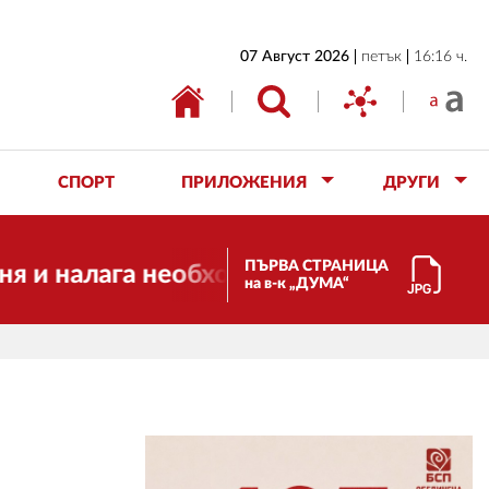
НАЧАЛО
07 Август 2026
петък
16:16 ч.
БЪЛГАРИЯ
ИКОНОМИКА
ИЗБОРИ
СПОРТ
ПРИЛОЖЕНИЯ
ДРУГИ
СВЯТ
ОБЩЕСТВО
ПЪРВА СТРАНИЦА
 налага необходимостта от трансформац
на в-к „ДУМА“
КУЛТУРА
ЖИВОТ
СПОРТ
ПРИЛОЖЕНИЯ
ДРУГИ