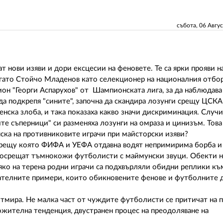
събота, 06 Авгу
ват нови изяви и дори ексцесии на феновете. Те са ярки прояви н
огато Стойчо Младенов като селекционер на националния отбо
ион "Георги Аспарухов" от Шампионската лига, за да наблюдава
 да подкрепя "сините", започна да скандира лозунги срещу ЦСК
енска злоба, и така показаха какво значи дискриминация. Случи
те съперници" си разменяха лозунги на омраза и цинизъм. Това
ска на противниковите играчи при майсторски изяви?
, срещу която ФИФА и УЕФА отдавна водят непримирима борба и
 посрещат тъмнокожи футболисти с маймунски звуци. Обекти н
яко на терена родни играчи са подхвърляли обидни реплики къ
цателните примери, които обикновените фенове и футболните 
тмира. Не малка част от чуждите футболисти се притичат на 
оложителна тенденция, двустранен процес на преодоляване на