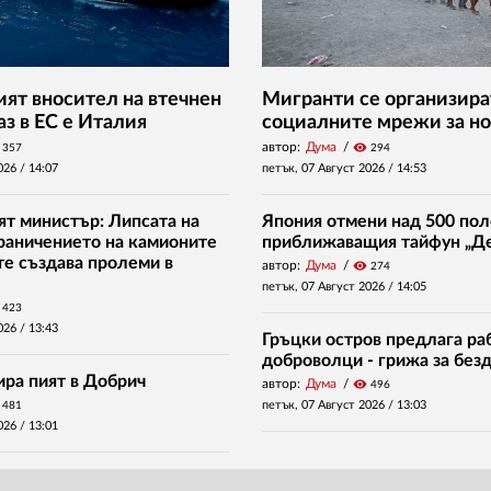
ят вносител на втечнен
Мигранти се организира
аз в ЕС е Италия
социалните мрежи за но
автор:
Дума
visibility
357
294
026 /
14:07
петък, 07 Август 2026 /
14:53
ят министър: Липсата на
Япония отмени над 500 пол
граничението на камионите
приближаващия тайфун „Д
те създава пролеми в
автор:
Дума
visibility
274
петък, 07 Август 2026 /
14:05
423
026 /
13:43
Гръцки остров предлага раб
доброволци - грижа за без
ира пият в Добрич
автор:
Дума
visibility
496
петък, 07 Август 2026 /
13:03
481
026 /
13:01