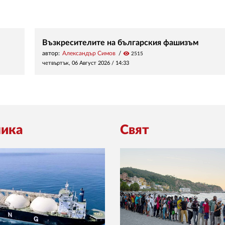
Възкресителите на българския фашизъм
автор:
Александър Симов
visibility
2515
четвъртък, 06 Август 2026 /
14:33
ика
Свят