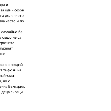
02 975 20 35
ари и
за един сезон
зна делението
зва често и по
 случайно бе
о също не са
ервената
 първият
еше
ви в и покрай
ха тифози на
най-скъп
, но с
енна България.
и деца сираци