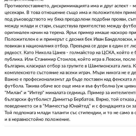
Противопоставянето, дискриминацията има и друг аспект - 
цесекари. В това отношение също има и положителен пример
под ръководството му бяха преодолени подобни прояви, съп
между млади и стари, съществува приятелство между футболис
оригинален начин на терена. Ярък пример имаше наскоро при
Положителен е и примерът с десния бек Иван Банделовски, к
повикан в националния отбор. Превърна се дори в един от 
рядкост. Като Никола Цанев - голмайстор на ЦСКА, който е б
публика. Или Станимир Стоилов, който игра в Левски, после 
българин, класирал отбор за групите в Шампионската лига.
комплексното състояние на всеки играч. Мъри никога не е д
Важно е професионализмът да бъде поставен над фенската лю
футбола. Такива обаче все още има и във футболна (уж циви
"Милан" и "Интер" миналата седмица. Пример за интелигент
български футболист Димитър Бербатов. Вярно, той отказа д
поведението си в "Манчестър Юнайтед" и с фондацията си за
Той подпомага млади таланти със стипендии, и то не само в сф
и в неравностойно положение.