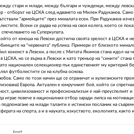
между стари и млади, между българи и чужденци, между левск
 - отборът на ЦСКА след идването на Милен Радуканов. Само 
ътствали "армейците" през миналата есен. При Радуканов изче
тите. Всеки се радва на успеха на своя колега, което се пока
 спечелването на Суперкупата.
ойто от юноша на Левски достигна своята зрелост в ЦСКА и не
любимците на "червената" публика. Примери от близкото минал
ил хокеист в Левски, а после с Митата Якимов стана идол на ч
в ЦСКА, но се върна в Левски и като треньор на "сините" стана
 Като национален селекционер пък единственият му критерий б
елял футболистите си на клубна основа.
бов. Само по този начин ще се ограничат и хулиганските проя
лизована) Европа. Актуален е юмручният бой, който си спретна
ност, цивилизованост и професионализъм е най-преуспелият и 
а играе повече в националния отбор заради липса на мотивация
 подпомагане на млади таланти е истински посланик на съврем
ерата на спорта, а и в науката, изкуството, екологията, както 
Error9