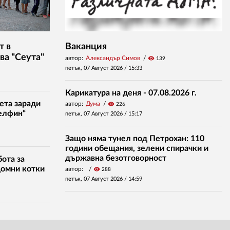
т в
Ваканция
ва "Сеута"
автор:
Александър Симов
visibility
139
петък, 07 Август 2026 /
15:33
Карикатура на деня - 07.08.2026 г.
ета заради
автор:
Дума
visibility
226
елфин“
петък, 07 Август 2026 /
15:17
Защо няма тунел под Петрохан: 110
години обещания, зелени спирачки и
държавна безотговорност
ота за
домни котки
автор:
visibility
288
петък, 07 Август 2026 /
14:59