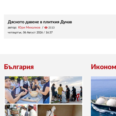
Дясното давене в плиткия Дунав
автор:
Юри Михалков
visibility
2113
четвъртък, 06 Август 2026 /
16:37
България
Иконом