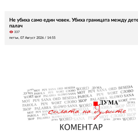
Не убиха само един човек. Убиха границата между дете
палач
visibility
337
петък, 07 Август 2026 /
14:55