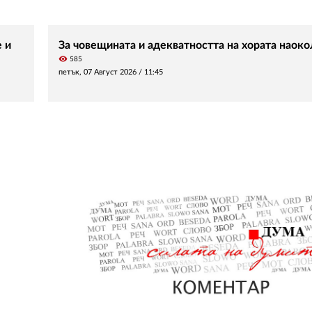
 и
За човещината и адекватността на хората наоко
visibility
585
петък, 07 Август 2026 /
11:45