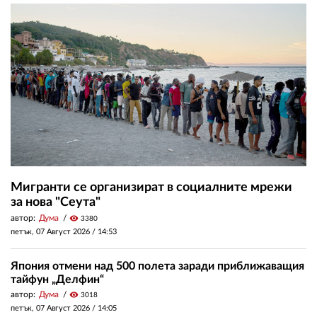
Мигранти се организират в социалните мрежи
за нова "Сеута"
автор:
Дума
visibility
3380
петък, 07 Август 2026 /
14:53
Япония отмени над 500 полета заради приближаващия
тайфун „Делфин“
автор:
Дума
visibility
3018
петък, 07 Август 2026 /
14:05