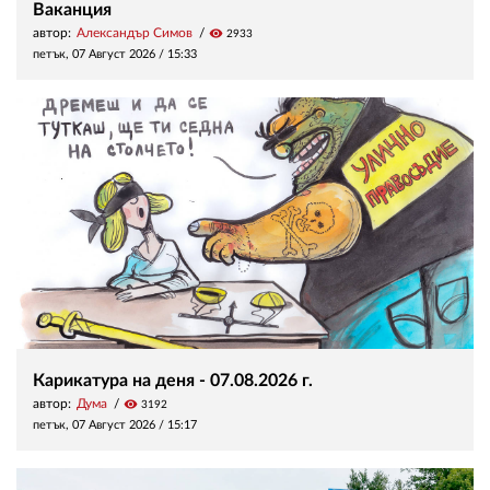
Ваканция
автор:
Александър Симов
visibility
2933
петък, 07 Август 2026 /
15:33
Карикатура на деня - 07.08.2026 г.
автор:
Дума
visibility
3192
петък, 07 Август 2026 /
15:17