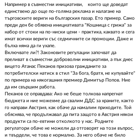
Например в съвместни инициативи, които ще доведат
единствено до още по-голяма реклама и налагане на
търговските вериги на българския пазар. Ето пример. Само
преди ден бе обявена инициативата "Кошница с грижа" за
набор от стоки на по-ниски цени - практика, каквато и сега
имат всички вериги със седмичните си промоции. Даже и
бълха няма да ги ухапе.
Включвате ли?! Законовите регулации започват да
преливат в съвместни доброволни инициативи, а пък днес
вицето Атанас Пеканов призова гражданите за
потребителски натиск в стил "За бога, братя, не купувайте"
по примера на някогашния премиер Димитър Попов. Ние
да им свършим работа.
Пеканов се оправдава: Ако не беше толкова напрегнат
бюджета и ние можехме да свалим ДДС за храните, както
го направи Австрия, как обаче да намалим приходите. Той
обяснява, че продължавал да пита защото в Австрия някои
продукти са по-евтини отколкото у нас. Родните
регулатори обаче не можели да отговорят на този въпрос,
и твърдели, че това е нормално. За него обаче не било