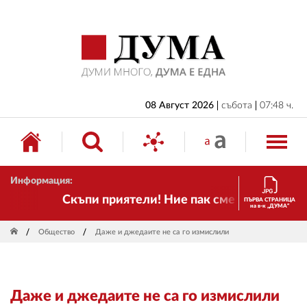
НАЧАЛО
БЪЛГАРИЯ
ИКОНОМИКА
ИЗБОРИ
08 Август 2026
събота
07:48 ч.
СВЯТ
ОБЩЕСТВО
Информация:
КУЛТУРА
Скъпи приятели! Ние пак сме тук! Времето 
ПЪРВА СТРАНИЦА
на в-к „ДУМА“
ЖИВОТ
Общество
Даже и джедаите не са го измислили
СПОРТ
ПРИЛОЖЕНИЯ
Даже и джедаите не са го измислили
ДРУГИ