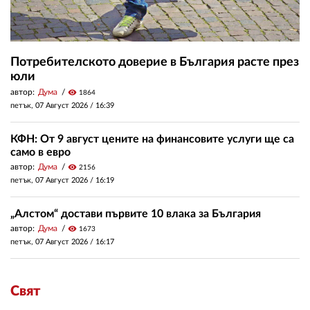
Потребителското доверие в България расте през
юли
автор:
Дума
visibility
1864
петък, 07 Август 2026 /
16:39
КФН: От 9 август цените на финансовите услуги ще са
само в евро
автор:
Дума
visibility
2156
петък, 07 Август 2026 /
16:19
„Алстом“ достави първите 10 влака за България
автор:
Дума
visibility
1673
петък, 07 Август 2026 /
16:17
Свят