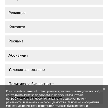
Редакция
Контакти
Реклама
Абонамент
Условия за ползване
Политика за бисквитките
Използвайки този сайт Вие приемате, че използваме „бисквитки",
които ни помагат за подобряване на преживяването на
Политиката за поверителност
потребителите, за персонализиране на съдържанието и
рекламите, и за анализ на посещаемостта. За повече информация
можете да прочетете нашата
политика за бисквитките
и