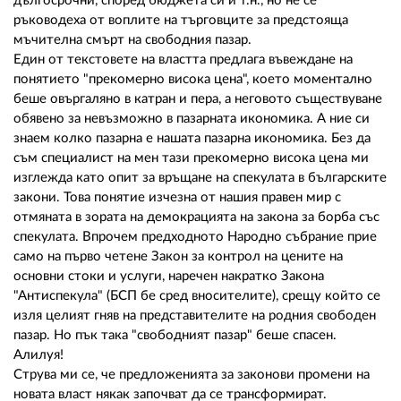
дългосрочни, според бюджета си и т.н., но не се
ръководеха от воплите на търговците за предстояща
мъчителна смърт на свободния пазар.
Един от текстовете на властта предлага въвеждане на
понятието "прекомерно висока цена", което моментално
беше овъргаляно в катран и пера, а неговото съществуване
обявено за невъзможно в пазарната икономика. А ние си
знаем колко пазарна е нашата пазарна икономика. Без да
съм специалист на мен тази прекомерно висока цена ми
изглежда като опит за връщане на спекулата в българските
закони. Това понятие изчезна от нашия правен мир с
отмяната в зората на демокрацията на закона за борба със
спекулата. Впрочем предходното Народно събрание прие
само на първо четене Закон за контрол на цените на
основни стоки и услуги, наречен накратко Закона
"Антиспекула" (БСП бе сред вносителите), срещу който се
изля целият гняв на представителите на родния свободен
пазар. Но пък така "свободният пазар" беше спасен.
Алилуя!
Струва ми се, че предложенията за законови промени на
новата власт някак започват да се трансформират.