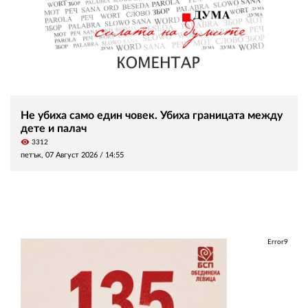
Не убиха само един човек. Убиха границата между
дете и палач
visibility
3312
петък, 07 Август 2026 /
14:55
Error9