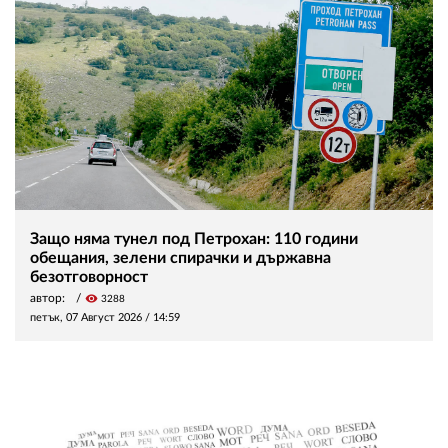
Защо няма тунел под Петрохан: 110 години
обещания, зелени спирачки и държавна
безотговорност
автор:
visibility
3288
петък, 07 Август 2026 /
14:59