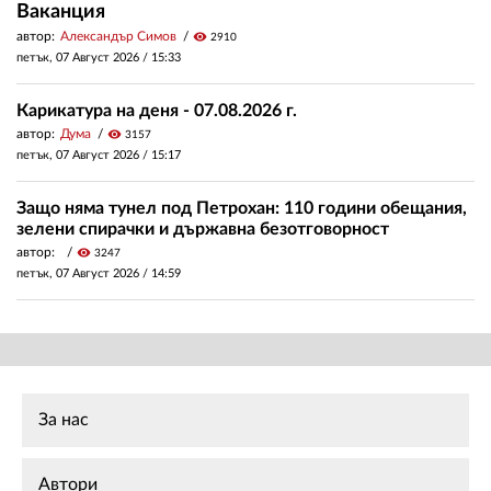
Ваканция
автор:
Александър Симов
visibility
2910
петък, 07 Август 2026 /
15:33
Карикатура на деня - 07.08.2026 г.
автор:
Дума
visibility
3157
петък, 07 Август 2026 /
15:17
Защо няма тунел под Петрохан: 110 години обещания,
зелени спирачки и държавна безотговорност
автор:
visibility
3247
петък, 07 Август 2026 /
14:59
За нас
Автори