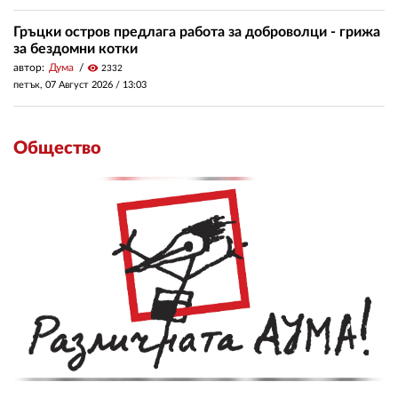
Гръцки остров предлага работа за доброволци - грижа
за бездомни котки
автор:
Дума
visibility
2332
петък, 07 Август 2026 /
13:03
Общество