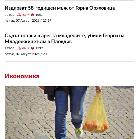
Издирват 58-годишен мъж от Горна Оряховица
автор:
Дума
visibility
1051
петък, 07 Август 2026 /
23:59
Съдът остави в ареста младежите, убили Георги на
Младежкия хълм в Пловдив
автор:
Дума
visibility
1137
петък, 07 Август 2026 /
23:55
Икономика