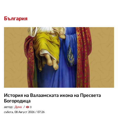
България
История на Валаамската икона на Пресвета
Богородица
автор:
Дума
visibility
0
събота, 08 Август 2026 /
07:26