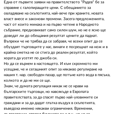
02 975 20 35
Една от първите заявки на правителството "Радев" бе за
справяне с галопиращите цени. С обещанието за
овладяване на скъпотията, най-вече при храните, новата
власт внесе и законови промени. Засега предложенията,
част от които минаха и на първо четене в Народното
събрание, предизвикват само силен шум, но не е ясно ще
доведат ли до обещания резултат цените да паднат.
Въпреки че не трябва да се забравя, че всеки опит да се
обуздаят търговците у нас, винаги е посрещнат на нож и в
крайна сметка не се стига до реален резултат, който
хората да усетят по джоба си.
Но да се върнем в настоящето. И към скромното ми
усещане, че и сегашният опит за някакво регулиране на
нашия т. нар. свободен пазар, ще потъне като вода в пясъка,
колкото и да не ми се ще.
Знам, че думата регулация никак не се нрави на
българските търговци, но навсякъде в Европата
правителствата, за да спасят първо най-уязвимите си
граждани и за да дадат глътка въздух в скъпотията,
въведоха именно някакви ограничения. Временни,