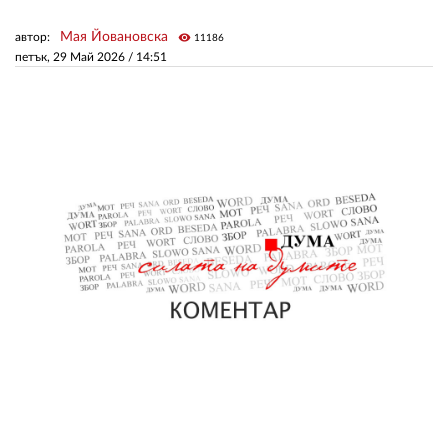
Мая Йовановска
автор:
visibility
11186
ЗА НАС
петък, 29 Май 2026 /
14:51
АВТОРИ
РЕДАКЦИЯ
КОНТАКТИ
РЕКЛАМА
АБОНАМЕНТ
УСЛОВИЯ ЗА ПОЛЗВАНЕ
ПОЛИТИКА ЗА БИСКВИТКИТЕ
ПОЛИТИКАТА ЗА
ПОВЕРИТЕЛНОСТ