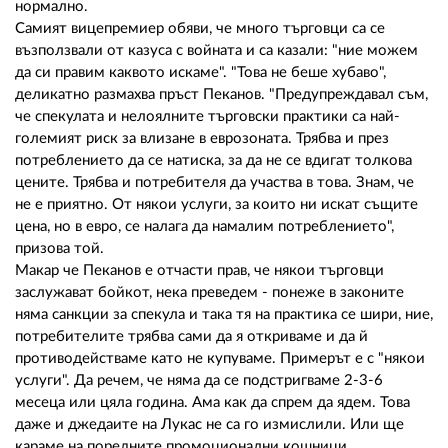
нормално.
Самият вицепремиер обяви, че много търговци са се
възползвали от казуса с войната и са казали: "ние можем
да си правим каквото искаме". "Това не беше хубаво",
деликатно размахва пръст Пеканов. "Предупреждавал съм,
че спекулата и нелоялните търговски практики са най-
големият риск за влизане в еврозоната. Трябва и през
потреблението да се натиска, за да не се вдигат толкова
цените. Трябва и потребителя да участва в това. Знам, че
не е приятно. От някои услуги, за които ни искат същите
цена, но в евро, се налага да намалим потреблението",
призова той.
Макар че Пеканов е отчасти прав, че някои търговци
заслужават бойкот, нека преведем - понеже в законите
няма санкции за спекула и така тя на практика се шири, ние,
потребителите трябва сами да я откриваме и да й
противодействаме като не купуваме. Примерът е с "някои
услуги". Да речем, че няма да се подстригваме 2-3-6
месеца или цяла година. Ама как да спрем да ядем. Това
даже и джедаите на Лукас не са го измислили. Или ще
караме на поредните промоционални кошници...