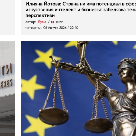
–
Илияна Йотова: Страна ни има потенциал в сфе
изкуствения интелект и бизнесът забелязва тез
перспективи
автор:
Дума
visibility
1022
четвъртък, 06 Август 2026 /
22:40