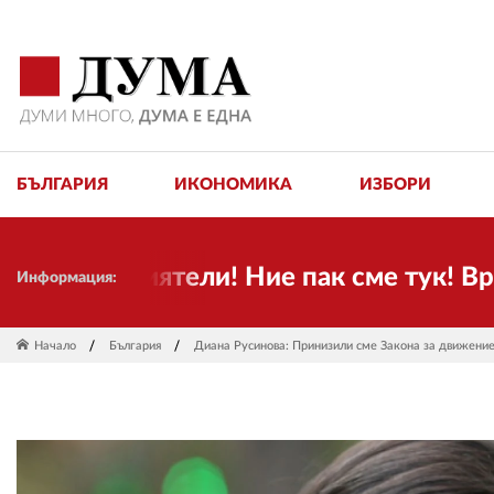
БЪЛГАРИЯ
ИКОНОМИКА
ИЗБОРИ
 приятели! Ние пак сме тук! Времето 
Информация:
Начало
България
Диана Русинова: Принизили сме Закона за движение