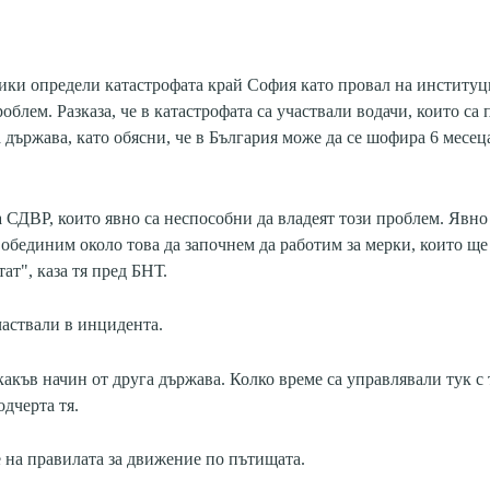
ики определи катастрофата край София като провал на институц
блем. Разказа, че в катастрофата са участвали водачи, които са
 държава, като обясни, че в България може да се шофира 6 месеца
 СДВР, които явно са неспособни да владеят този проблем. Явно
обединим около това да започнем да работим за мерки, които ще 
тат", каза тя пред БНТ.
частвали в инцидента.
акъв начин от друга държава. Колко време са управлявали тук с
одчерта тя.
е на правилата за движение по пътищата.