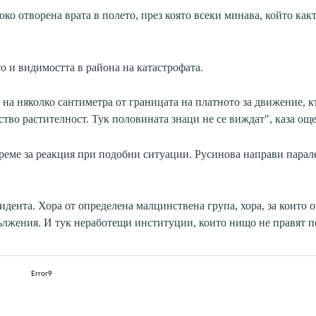
о отворена врата в полето, през която всеки минава, който как
о и видимостта в района на катастрофата.
 на няколко сантиметра от границата на платното за движение, к
ство растителност. Тук половината знаци не се виждат", каза ощ
време за реакция при подобни ситуации. Русинова направи парале
ента. Хора от определена малцинствена група, хора, за които 
дължения. И тук неработещи институции, които нищо не правят по
Error9