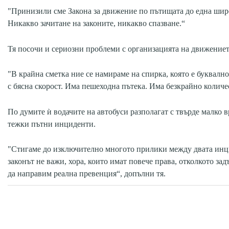
"Принизили сме Закона за движение по пътищата до една широк
Никакво зачитане на законите, никакво спазване.“
Тя посочи и сериозни проблеми с организацията на движениет
"В крайна сметка ние се намираме на спирка, която е буквално
с бясна скорост. Има пешеходна пътека. Има безкрайно количе
По думите ѝ водачите на автобуси разполагат с твърде малко 
тежки пътни инциденти.
"Стигаме до изключително многото прилики между двата инцид
законът не важи, хора, които имат повече права, отколкото за
да направим реална превенция“, допълни тя.