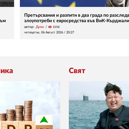
Претърсвания и разпити в два града по разследв
зъм
злоупотреби с евросредства във ВиК-Кърджал
автор:
Дума
visibility
1058
четвъртък, 06 Август 2026 /
20:27
ика
Свят