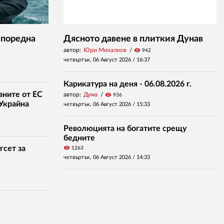
 поредна
Дясното давене в плиткия Дунав
автор:
Юри Михалков
visibility
942
четвъртък, 06 Август 2026 /
16:37
Карикатура на деня - 06.08.2026 г.
аните от ЕС
автор:
Дума
visibility
936
 Украйна
четвъртък, 06 Август 2026 /
15:33
Революцията на богатите срещу
бедните
гсет за
visibility
1263
четвъртък, 06 Август 2026 /
14:33