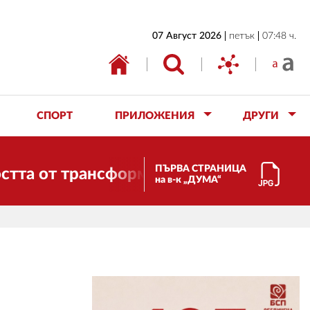
НАЧАЛО
07 Август 2026
петък
07:48 ч.
БЪЛГАРИЯ
ИКОНОМИКА
ИЗБОРИ
СПОРТ
ПРИЛОЖЕНИЯ
ДРУГИ
СВЯТ
ОБЩЕСТВО
ПЪРВА СТРАНИЦА
 трансформации. И ДУМА се променя и с
на в-к „ДУМА“
КУЛТУРА
ЖИВОТ
СПОРТ
ПРИЛОЖЕНИЯ
ДРУГИ