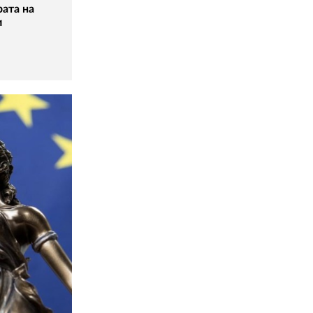
рата на
и