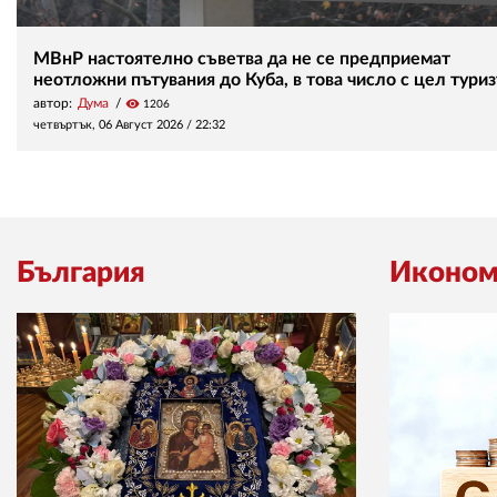
МВнР настоятелно съветва да не се предприемат
неотложни пътувания до Куба, в това число с цел тури
автор:
Дума
visibility
1206
четвъртък, 06 Август 2026 /
22:32
България
Иконом