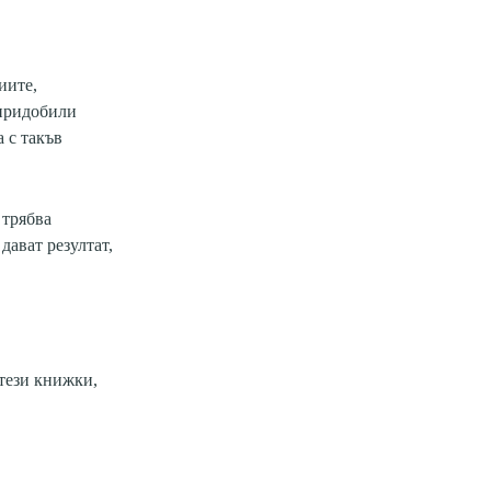
02 975 20 35
иите,
 придобили
 с такъв
 трябва
дават резултат,
 тези книжки,