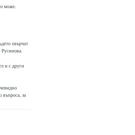
то може.
ъдето хвърчат
е Русинова.
л и с други
очевидно
 въпроса, за