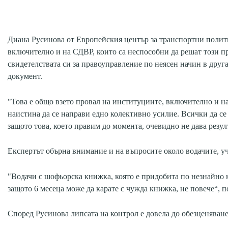
Диана Русинова от Европейския център за транспортни полит
включително и на СДВР, които са неспособни да решат този про
свидетелствата си за правоуправление по неясен начин в друга
документ.
"Това е общо взето провал на институциите, включително и на
наистина да се направи едно колективно усилие. Всички да се 
защото това, което правим до момента, очевидно не дава резул
Експертът обърна внимание и на въпросите около водачите, у
"Водачи с шофьорска книжка, която е придобита по незнайно к
защото 6 месеца може да карате с чужда книжка, не повече“, п
Според Русинова липсата на контрол е довела до обезценяван