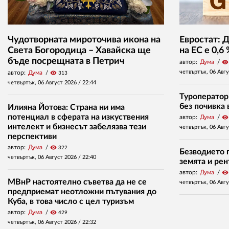
Чудотворната мироточива икона на
Евростат: 
Света Богородица – Хавайска ще
на ЕС е 0,6
бъде посрещната в Петрич
автор:
Дума
visibility
четвъртък, 06 Авг
автор:
Дума
visibility
313
четвъртък, 06 Август 2026 /
22:44
Туроператор
без почивка 
Илияна Йотова: Страна ни има
потенциал в сферата на изкуствения
автор:
Дума
visibility
интелект и бизнесът забелязва тези
четвъртък, 06 Авг
перспективи
автор:
Дума
visibility
322
Безводието п
четвъртък, 06 Август 2026 /
22:40
земята и ре
автор:
Дума
visibility
МВнР настоятелно съветва да не се
четвъртък, 06 Авг
предприемат неотложни пътувания до
Куба, в това число с цел туризъм
автор:
Дума
visibility
429
четвъртък, 06 Август 2026 /
22:32