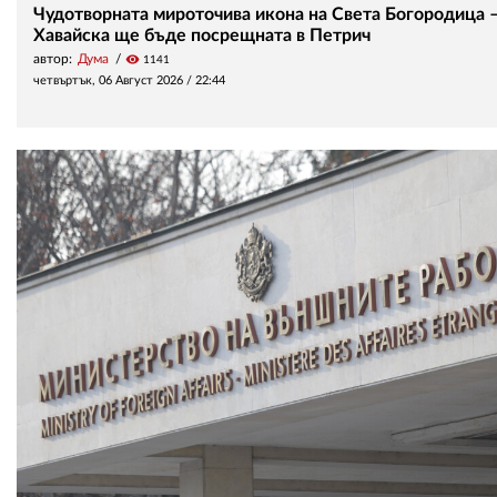
Чудотворната мироточива икона на Света Богородица 
Хавайска ще бъде посрещната в Петрич
автор:
Дума
visibility
1141
четвъртък, 06 Август 2026 /
22:44