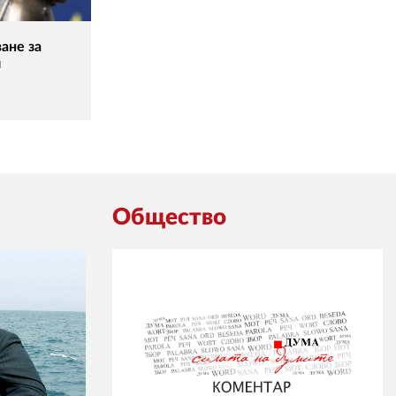
ане за
и
Общество