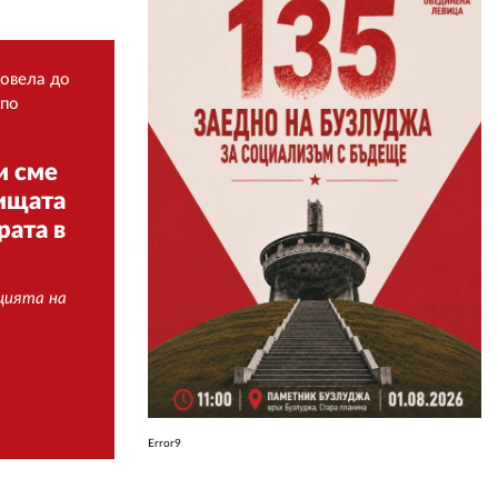
ЗА НАС
довела до
АВТОРИ
 по
РЕДАКЦИЯ
и сме
КОНТАКТИ
тищата
рата в
РЕКЛАМА
АБОНАМЕНТ
ацията на
УСЛОВИЯ ЗА ПОЛЗВАНЕ
ПОЛИТИКА ЗА БИСКВИТКИТЕ
ПОЛИТИКАТА ЗА
ПОВЕРИТЕЛНОСТ
Error9