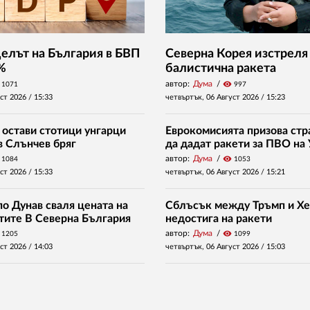
Делът на България в БВП
Северна Корея изстреля
 %
балистична ракета
автор:
Дума
visibility
1071
997
уст 2026 /
15:33
четвъртък, 06 Август 2026 /
15:23
 остави стотици унгарци
Еврокомисията призова стр
в Слънчев бряг
да дадат ракети за ПВО на
автор:
Дума
visibility
1084
1053
уст 2026 /
15:33
четвъртък, 06 Август 2026 /
15:21
о Дунав сваля цената на
Сблъсък между Тръмп и Хе
нтите В Северна България
недостига на ракети
автор:
Дума
visibility
1205
1099
уст 2026 /
14:03
четвъртък, 06 Август 2026 /
15:03