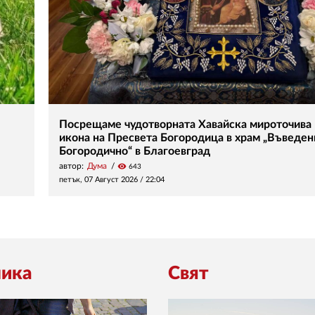
Посрещаме чудотворната Хавайска мироточива
икона на Пресвета Богородица в храм „Въведен
Богородично“ в Благоевград
автор:
Дума
visibility
643
петък, 07 Август 2026 /
22:04
ика
Свят