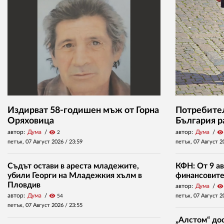
Издирват 58-годишен мъж от Горна
Потребител
Оряховица
България р
автор:
Дума
visibility
автор:
Дума
visibility
2
петък, 07 Август 2026 /
23:59
петък, 07 Август 2
Съдът остави в ареста младежите,
КФН: От 9 ав
убили Георги на Младежкия хълм в
финансовите 
Пловдив
автор:
Дума
visibility
автор:
Дума
visibility
петък, 07 Август 2
54
петък, 07 Август 2026 /
23:55
„Алстом“ дос