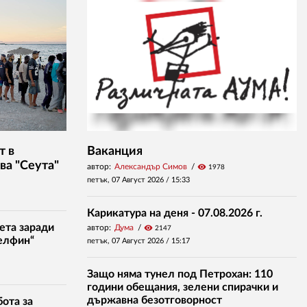
т в
Ваканция
ва "Сеута"
автор:
Александър Симов
visibility
1978
петък, 07 Август 2026 /
15:33
Карикатура на деня - 07.08.2026 г.
ета заради
автор:
Дума
visibility
2147
елфин“
петък, 07 Август 2026 /
15:17
Защо няма тунел под Петрохан: 110
години обещания, зелени спирачки и
държавна безотговорност
ота за