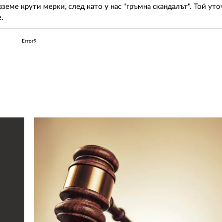
еме крути мерки, след като у нас "гръмна скандалът". Той уточ
.
Error9