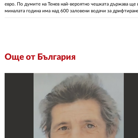
евро. По думите на Тенев най-вероятно чешката държава ще вз
миналата година има над 600 заловени водачи за дрифтиране
Още от България