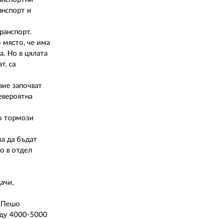
02 975 20 35
анспорт и
ранспорт.
 място, че има
а. Но в цялата
т, са
вие започват
евероятна
то тормози
за да бъдат
о в отдел
ачи,
а Пешо
жду 4000-5000