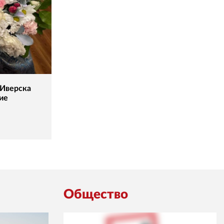
 Иверска
ие
Общество