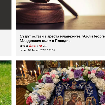
Съдът остави в ареста младежите, убили Георги
Младежкия хълм в Пловдив
автор:
Дума
visibility
369
петък, 07 Август 2026 /
23:55