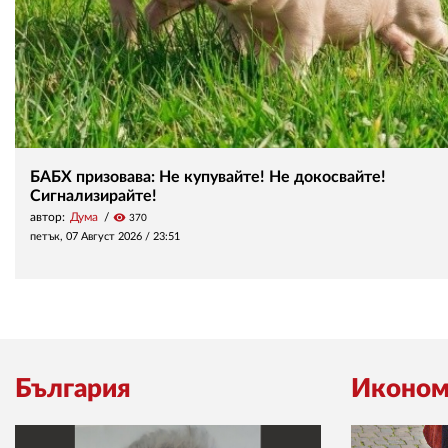
БАБХ призовава: Не купувайте! Не докосвайте!
Сигнализирайте!
автор:
Дума
visibility
370
петък, 07 Август 2026 /
23:51
България
Иконом