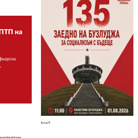
ЗА НАС
АВТОРИ
 ПТП на
РЕДАКЦИЯ
КОНТАКТИ
фьорски
РЕКЛАМА
Т
АБОНАМЕНТ
УСЛОВИЯ ЗА ПОЛЗВАНЕ
ПОЛИТИКА ЗА БИСКВИТКИТЕ
ПОЛИТИКАТА ЗА
ПОВЕРИТЕЛНОСТ
Error9
анспортни