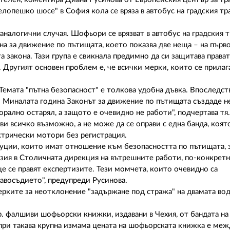
лопешко шосе" в София кола се вряза в автобус на градския тр
аналогични случая. Шофьори се врязват в автобус на градския т
 за движение по пътищата, което показва две неща – на първо
 закона. Тази група е свикнала предимно да си защитава прават
 Другият основен проблем е, че всички мерки, които се прилага
Темата "пътна безопасност" е толкова удобна дъвка. Впоследст
и. Миналата година Законът за движение по пътищата създаде н
орално остарял, а защото е очевидно не работи", подчертава тя.
ви всичко възможно, а не може да се оправи с една банда, коя
ектрически мотори без регистрация.
туции, които имат отношение към безопасността по пътищата, 
зия в Столичната дирекция на вътрешните работи, по-конкретн
ще се правят експертизите. Тези момчета, които очевидно са
равосъдието", предупреди Русинова.
мерките за неотклонение "задържане под стража" на двамата вод
ар. фалшиви шофьорски книжки, издавани в Чехия, от бандата н
 при такава крупна измама цената на шофьорската книжка е ме