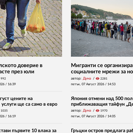
ското доверие в
Мигранти се организира
асте през юли
социалните мрежи за но
автор:
Дума
visibility
992
2281
026 /
16:39
петък, 07 Август 2026 /
14:53
густ цените на
Япония отмени над 500 пол
услуги ще са само в евро
приближаващия тайфун „Д
автор:
Дума
visibility
1035
1970
026 /
16:19
петък, 07 Август 2026 /
14:05
тави първите 10 влака за
Гръцки остров предлага раб