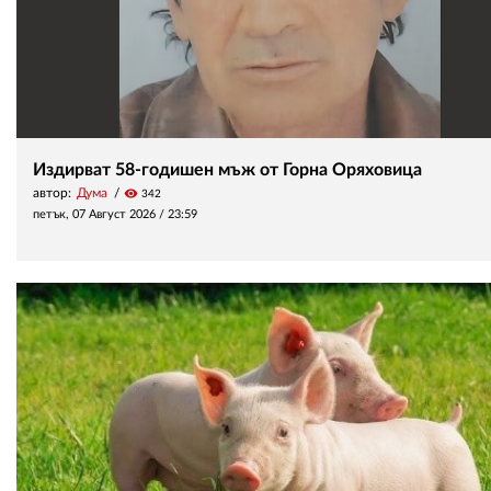
Издирват 58-годишен мъж от Горна Оряховица
автор:
Дума
visibility
342
петък, 07 Август 2026 /
23:59