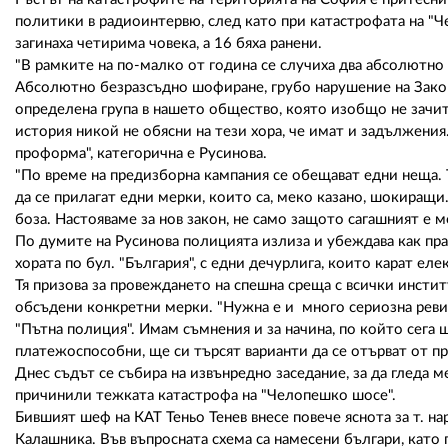
политики в радиоинтервю, след като при катастрофата на "Че
загинаха четирима човека, а 16 бяха ранени.
"В рамките на по-малко от година се случиха два абсолютно 
Абсолютно безразсъдно шофиране, грубо нарушение на Закона
определена група в нашето общество, която изобщо не зачита
история никой не обясни на тези хора, че имат и задължения.
проформа", категорична е Русинова.
"По време на предизборна кампания се обещават едни неща. 
да се прилагат едни мерки, които са, меко казано, шокиращ
боза. Настояваме за нов закон, не само защото сагашният е м
По думите на Русинова полицията излиза и убеждава как пра
хората по бул. "България", с едни дечурлига, които карат ел
Тя призова за провеждането на спешна среща с всички инсти
обсъдени конкретни мерки. "Нужна е и много сериозна реви
"Пътна полиция". Имам съмнения и за начина, по който сега 
платежоспособни, ще си търсят варианти да се отърват от п
Днес съдът се събира на извънредно заседание, за да гледа 
причинили тежката катастрофа на "Челопешко шосе".
Бившият шеф на КАТ Теньо Тенев внесе повече яснота за т. н
Калашника. Във въпросната схема са намесени българи, като