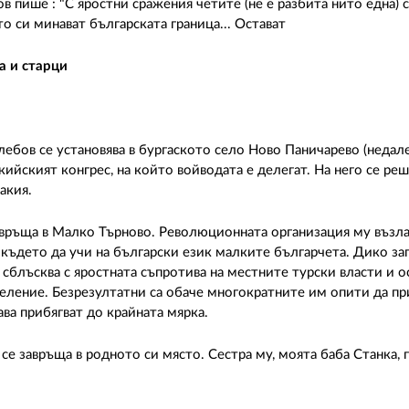
ов пише : "С яростни сражения четите (не е разбита нито една)
о си минават българската граница... Остават
а и старци
ебов се установява в бургаското село Ново Паничарево (недал
акийският конгрес, на който войводата е делегат. На него се ре
акия.
авръща в Малко Търново. Революционната организация му възла
е, където да учи на български език малките българчета. Дико за
сблъсква с яростната съпротива на местните турски власти и о
селение. Безрезултатни са обаче многократните им опити да пр
ава прибягват до крайната мярка.
се завръща в родното си място. Сестра му, моята баба Станка, 