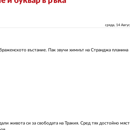
 и буквар в ръка
сряда, 14 Авгу
браженското въстание. Пак звучи химнът на Странджа планина
али живота си за свободата на Тракия. Сред тях достойно мяст
ов.