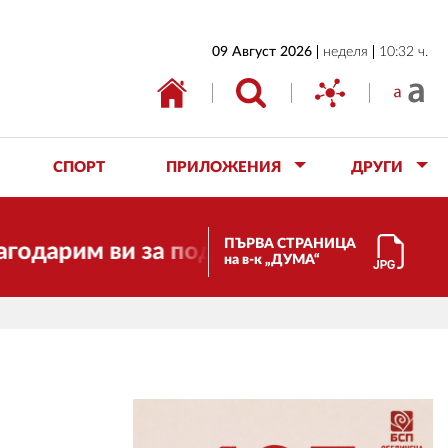
НАЧАЛО
09 Август 2026
неделя
10:32 ч.
БЪЛГАРИЯ
ИКОНОМИКА
ИЗБОРИ
СПОРТ
ПРИЛОЖЕНИЯ
ДРУГИ
СВЯТ
ОБЩЕСТВО
ПЪРВА СТРАНИЦА
им ви за подкрепата!
Скъпи прия
на в-к „ДУМА“
КУЛТУРА
ЖИВОТ
СПОРТ
ПРИЛОЖЕНИЯ
ДРУГИ