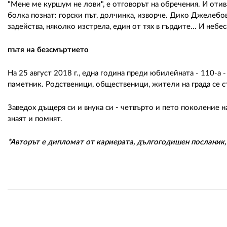
"Мене ме куршум не лови", е отговорът на обречения. И отива
болка познат: горски път, долчинка, изворче. Дико Джелебов
задейства, няколко изстрела, един от тях в гърдите... И небес
пътя на безсмъртието
На 25 август 2018 г., една година преди юбилейната - 110-а 
паметник. Родственици, общественици, жители на града се с
Заведох дъщеря си и внука си - четвърто и пето поколение н
знаят и помнят.
*Авторът е дипломат от кариерата, дългогодишен посланик,