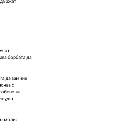
 сдържат
еч от
шава борбата да
га да замине
почва с
собено на
инудят
го моли: