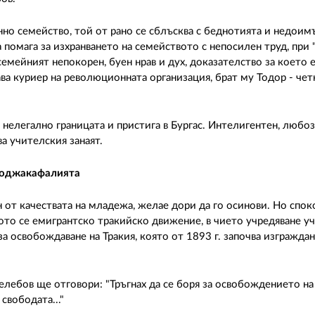
нно семейство, той от рано се сблъсква с беднотията и недоим
а помага за изхранването на семейството с непосилен труд, при 
емейният непокорен, буен нрав и дух, доказателство за което е
ва куриер на революционната организация, брат му Тодор - четн
нелегално границата и пристига в Бургас. Интелигентен, любо
ва учителския занаят.
 Коджакафалията
н от качествата на младежа, желае дори да го осинови. Но спок
ото се емигрантско тракийско движение, в чието учредяване уч
 за освобождаване на Тракия, която от 1893 г. започва изгражда
елебов ще отговори: "Тръгнах да се боря за освобождението н
свободата..."