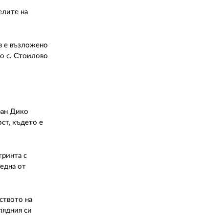
елите на
в е възложено
до с. Стоилово
ран Дико
ст, където е
тринта с
ледна от
ството на
лядния си