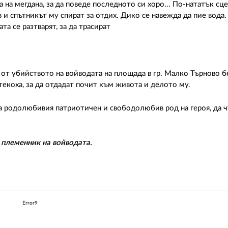
 на мегдана, за да поведе последното си хоро... По-нататък сц
 и спътникът му спират за отдих. Дико се навежда да пие вода.
ата се разтварят, за да трасират
- от убийството на войводата на площада в гр. Малко Търново б
текоха, за да отдадат почит към живота и делото му.
а родолюбивия патриотичен и свободолюбив род на героя, да чу
 племенник на войводата.
Error9