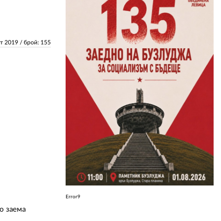
ЗА НАС
ст 2019
/ брой: 155
АВТОРИ
РЕДАКЦИЯ
КОНТАКТИ
РЕКЛАМА
АБОНАМЕНТ
УСЛОВИЯ ЗА ПОЛЗВАНЕ
ПОЛИТИКА ЗА БИСКВИТКИТЕ
ПОЛИТИКАТА ЗА
ПОВЕРИТЕЛНОСТ
Error9
о заема