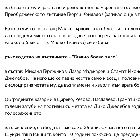
За бързото му израстване и революционно укрепване голямо
Преображенското въстание Георги Кондалов (загинал още в п
Като отлично познаващ Малкотърновската област и с пълн
да определи мястото за провеждане на конгреса на организац
на около 5 км от гр. Малко Търново) се избира
ръководство на въстанието - "Главно боево тяло"
в състав: Михаил Герджиков, Лазар Маджаров и Стамат Икон
Джелебов. На него ще се падне честта само месец и половина
дислоцирана четата му, да възпламени и хвърли към врага бо
Обградените казарми в Царево, Резово, Паспалево, Граматико
големи загуби на противника. Четата на Дико Джелебов води
полесражението.
За съжаление, свободата трае само 26 дни. Смазването на в
Шукри паша (същият, който 10 години по-късно ще предаде с