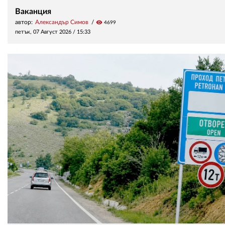
Ваканция
автор:
Александър Симов
visibility
4699
петък, 07 Август 2026 /
15:33