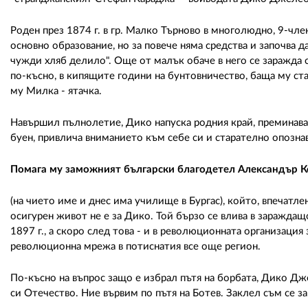
Роден през 1874 г. в гр. Малко Търново в многолюдно, 9-чле
основно образование, но за повече няма средства и започва д
чужди хляб делило". Още от малък обаче в него се заражда с
по-късно, в кипящите години на бунтовничество, баща му ста
му Милка - ятачка.
Навършил пълнолетие, Дико напуска родния край, преминава 
буен, привлича вниманието към себе си и старателно опозна
Помага му заможният български благодетел Александър
(на чието име и днес има училище в Бургас), който, впечатле
осигурен живот не е за Дико. Той бързо се влива в зараждащ
1897 г., а скоро след това - и в революционната организация
революционна мрежа в потиснатия все още регион.
По-късно на въпрос защо е избрал пътя на борбата, Дико Дж
си Отечество. Ние вървим по пътя на Ботев. Заклел съм се за 