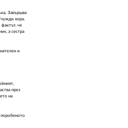
02 975 20 35
ъка. Завършва
"чужди хора,
 фактът, че
ик, а сестра
знателен и
ойният,
аства през
нето на
а поробеното