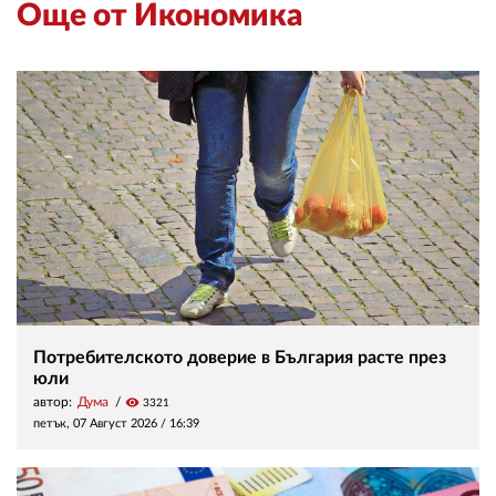
Още от Икономика
Потребителското доверие в България расте през
юли
автор:
Дума
visibility
3321
петък, 07 Август 2026 /
16:39