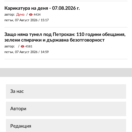
Карикатура на деня - 07.08.2026 г.
автор:
Дума
visibility
4434
петък, 07 Август 2026 /
15:17
Защо няма тунел под Петрохан: 110 години обещания,
зелени спирачки и държавна безотговорност
автор:
visibility
4581
петък, 07 Август 2026 /
14:59
За нас
Автори
Редакция