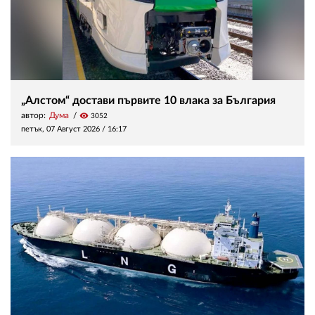
„Алстом“ достави първите 10 влака за България
автор:
Дума
visibility
3052
петък, 07 Август 2026 /
16:17