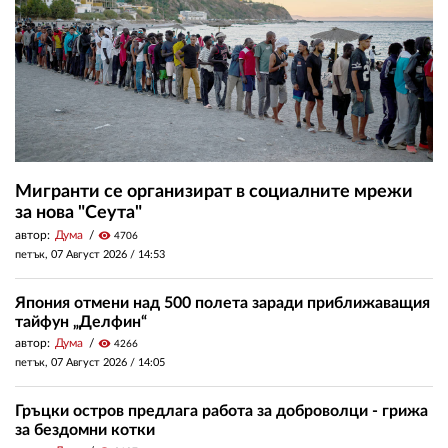
Мигранти се организират в социалните мрежи
за нова "Сеута"
автор:
Дума
visibility
4706
петък, 07 Август 2026 /
14:53
Япония отмени над 500 полета заради приближаващия
тайфун „Делфин“
автор:
Дума
visibility
4266
петък, 07 Август 2026 /
14:05
Гръцки остров предлага работа за доброволци - грижа
за бездомни котки