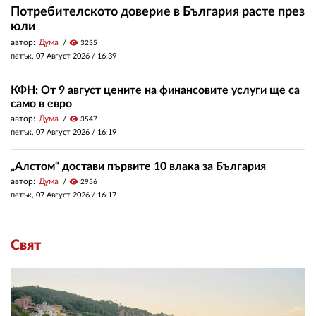
Потребителското доверие в България расте през
юли
автор:
Дума
visibility
3235
петък, 07 Август 2026 /
16:39
КФН: От 9 август цените на финансовите услуги ще са
само в евро
автор:
Дума
visibility
3547
петък, 07 Август 2026 /
16:19
„Алстом“ достави първите 10 влака за България
автор:
Дума
visibility
2956
петък, 07 Август 2026 /
16:17
Свят