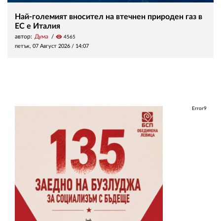
Най-големият вносител на втечнен природен газ в
ЕС е Италия
автор:
Дума
visibility
4565
петък, 07 Август 2026 /
14:07
Error9