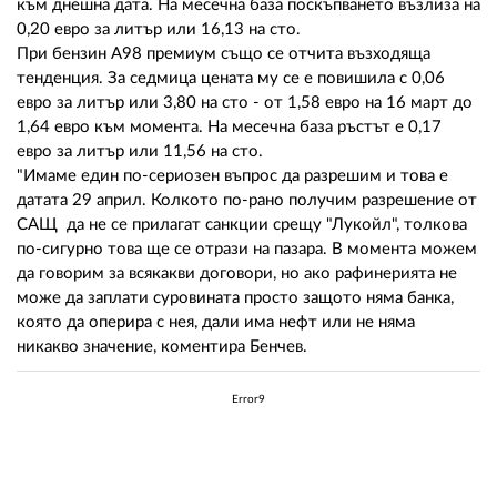
към днешна дата. На месечна база поскъпването възлиза на
0,20 евро за литър или 16,13 на сто.
При бензин А98 премиум също се отчита възходяща
тенденция. За седмица цената му се е повишила с 0,06
евро за литър или 3,80 на сто - от 1,58 евро на 16 март до
1,64 евро към момента. На месечна база ръстът е 0,17
евро за литър или 11,56 на сто.
"Имаме един по-сериозен въпрос да разрешим и това е
датата 29 април. Колкото по-рано получим разрешение от
САЩ да не се прилагат санкции срещу "Лукойл", толкова
по-сигурно това ще се отрази на пазара. В момента можем
да говорим за всякакви договори, но ако рафинерията не
може да заплати суровината просто защото няма банка,
която да оперира с нея, дали има нефт или не няма
никакво значение, коментира Бенчев.
Error9