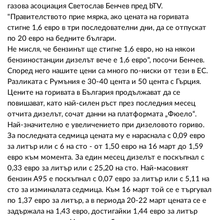
02 975 20 35
газова асоциация Светослав Бенчев пред bTV.
"Правителството прие мярка, ако цената на горивата
стигне 1,6 евро в три последователни дни, да се отпускат
по 20 евро на бедните българи.
Не мисля, че бензинът ще стигне 1,6 евро, но на някои
бензиностанции дизелът вече е 1,6 евро", посочи Бенчев.
Според него нашите цени са много по-ниски от тези в ЕС.
Разликата с Румъния е 30-40 цента и 50 цента с Гърция.
Цените на горивата в България продължават да се
повишават, като най-силен ръст през последния месец
отчита дизелът, сочат данни на платформата „Фюело“.
Най-значително е увеличението при дизеловото гориво.
За последната седмица цената му е нараснала с 0,09 евро
за литър или с 6 на сто - от 1,50 евро на 16 март до 1,59
евро към момента. За един месец дизелът е поскъпнал с
0,33 евро за литър или с 25,20 на сто. Най-масовият
бензин А95 е поскъпнал с 0,07 евро за литър или с 5,11 на
сто за изминалата седмица. Към 16 март той се е търгувал
по 1,37 евро за литър, а в периода 20-22 март цената се е
задържала на 1,43 евро, достигайки 1,44 евро за литър