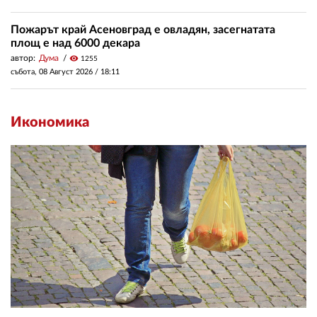
Пожарът край Асеновград е овладян, засегнатата
площ е над 6000 декара
автор:
Дума
visibility
1255
събота, 08 Август 2026 /
18:11
Икономика