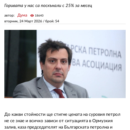
Горивата у нас са поскънали с 25% за месец
ЗА НАС
Дума
автор:
visibility
18640
вторник, 24 Март 2026
/ брой: 54
АВТОРИ
РЕДАКЦИЯ
КОНТАКТИ
РЕКЛАМА
АБОНАМЕНТ
УСЛОВИЯ ЗА ПОЛЗВАНЕ
ПОЛИТИКА ЗА БИСКВИТКИТЕ
ПОЛИТИКАТА ЗА
ПОВЕРИТЕЛНОСТ
До какви стойности ще стигне цената на суровия петрол
не се знае и всичко зависи от ситуацията в Ормузкия
залив, каза председателят на Българската петролна и