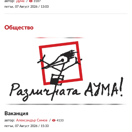
автор:
Дума
visibility
3187
петък, 07 Август 2026 /
13:03
Общество
Ваканция
автор:
Александър Симов
visibility
4133
петък, 07 Август 2026 /
15:33