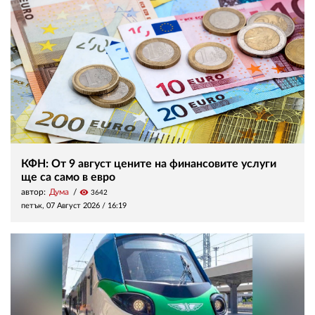
КФН: От 9 август цените на финансовите услуги
ще са само в евро
автор:
Дума
visibility
3642
петък, 07 Август 2026 /
16:19