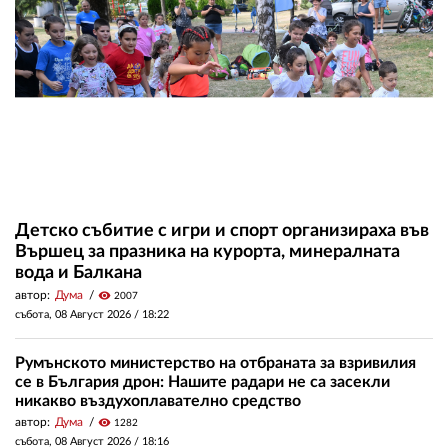
Детско събитие с игри и спорт организираха във
Вършец за празника на курорта, минералната
вода и Балкана
автор:
Дума
visibility
2007
събота, 08 Август 2026 /
18:22
Румънското министерство на отбраната за взривилия
се в България дрон: Нашите радари не са засекли
никакво въздухоплавателно средство
автор:
Дума
visibility
1282
събота, 08 Август 2026 /
18:16