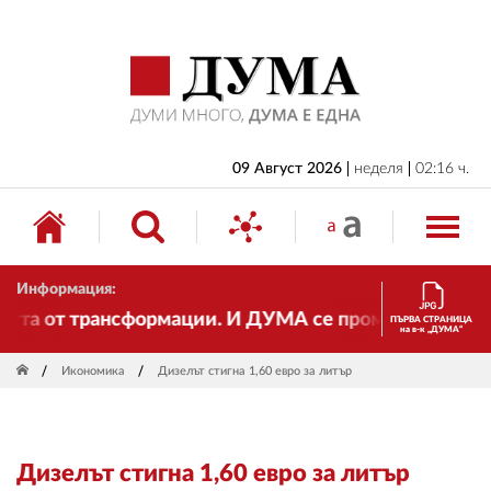
НАЧАЛО
БЪЛГАРИЯ
ИКОНОМИКА
ИЗБОРИ
09 Август 2026
неделя
02:16 ч.
СВЯТ
ОБЩЕСТВО
Информация:
КУЛТУРА
а от трансформации. И ДУМА се променя и става еле
ПЪРВА СТРАНИЦА
на в-к „ДУМА“
ЖИВОТ
Икономика
Дизелът стигна 1,60 евро за литър
СПОРТ
ПРИЛОЖЕНИЯ
Дизелът стигна 1,60 евро за литър
ДРУГИ