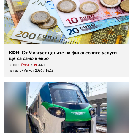
КФН: От 9 август цените на финансовите услуги
ще са само в евро
автор:
Дума
visibility
3321
петък, 07 Август 2026 /
16:19