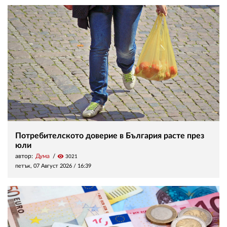
Потребителското доверие в България расте през
юли
автор:
Дума
visibility
3021
петък, 07 Август 2026 /
16:39