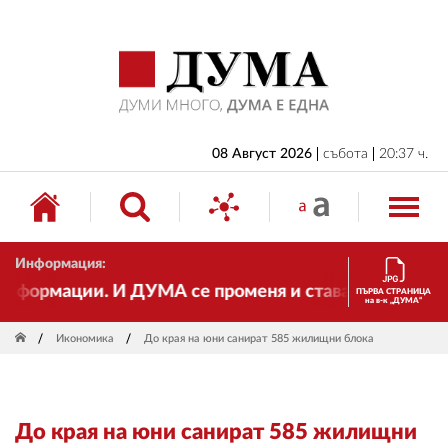
НАЧАЛО
БЪЛГАРИЯ
ИКОНОМИКА
ИЗБОРИ
08 Август 2026
събота
20:37 ч.
СВЯТ
ОБЩЕСТВО
Информация:
КУЛТУРА
ормации. И ДУМА се променя и става електронно изд
ПЪРВА СТРАНИЦА
на в-к „ДУМА“
ЖИВОТ
Икономика
До края на юни санират 585 жилищни блока
СПОРТ
ПРИЛОЖЕНИЯ
До края на юни санират 585 жилищни
ДРУГИ