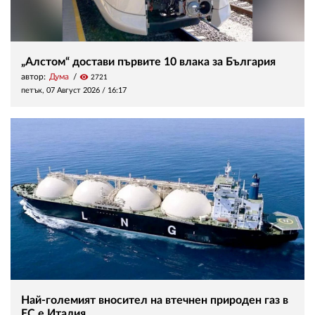
„Алстом“ достави първите 10 влака за България
автор:
Дума
visibility
2721
петък, 07 Август 2026 /
16:17
Най-големият вносител на втечнен природен газ в
ЕС е Италия