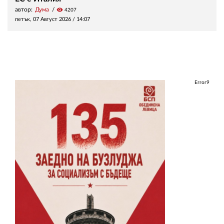
автор:
Дума
visibility
4207
петък, 07 Август 2026 /
14:07
Error9