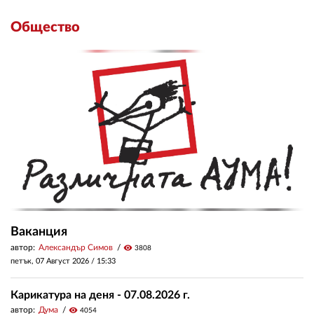
Общество
Ваканция
автор:
Александър Симов
visibility
3808
петък, 07 Август 2026 /
15:33
Карикатура на деня - 07.08.2026 г.
автор:
Дума
visibility
4054