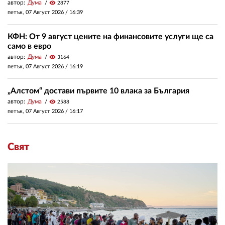
автор:
Дума
visibility
2877
петък, 07 Август 2026 /
16:39
КФН: От 9 август цените на финансовите услуги ще са
само в евро
автор:
Дума
visibility
3164
петък, 07 Август 2026 /
16:19
„Алстом“ достави първите 10 влака за България
автор:
Дума
visibility
2588
петък, 07 Август 2026 /
16:17
Свят