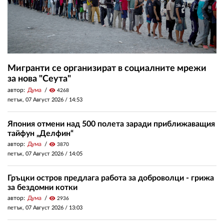
Мигранти се организират в социалните мрежи
за нова "Сеута"
автор:
Дума
visibility
4268
петък, 07 Август 2026 /
14:53
Япония отмени над 500 полета заради приближаващия
тайфун „Делфин“
автор:
Дума
visibility
3870
петък, 07 Август 2026 /
14:05
Гръцки остров предлага работа за доброволци - грижа
за бездомни котки
автор:
Дума
visibility
2936
петък, 07 Август 2026 /
13:03