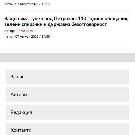
петък, 07 Август 2026 /
15:17
Защо няма тунел под Петрохан: 110 години обещания,
зелени спирачки и държавна безотговорност
автор:
visibility
4160
петък, 07 Август 2026 /
14:59
За нас
Автори
Редакция
Контакти