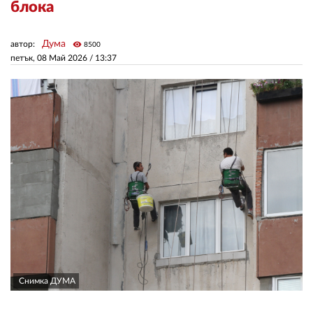
блока
ЗА НАС
Дума
автор:
visibility
8500
петък, 08 Май 2026 /
13:37
АВТОРИ
РЕДАКЦИЯ
КОНТАКТИ
РЕКЛАМА
АБОНАМЕНТ
УСЛОВИЯ ЗА ПОЛЗВАНЕ
ПОЛИТИКА ЗА БИСКВИТКИТЕ
ПОЛИТИКАТА ЗА
ПОВЕРИТЕЛНОСТ
Снимка ДУМА