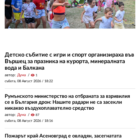
Детско събитие с игри и спорт организираха във
Вършец за празника на курорта, минералната
вода и Балкана
автор:
Дума
visibility
1
събота, 08 Август 2026 /
18:22
Румънското министерство на отбраната за взривилия
се в България дрон: Нашите радари не са засекли
никакво въздухоплавателно средство
автор:
Дума
visibility
87
събота, 08 Август 2026 /
18:16
Пожарът край Асеновград е овладян, засегнатата