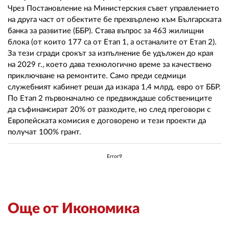
Чрез Постановление на Министерския съвет управлението
на друга част от обектите бе прехвърлено към Българската
банка за развитие (ББР). Става въпрос за 463 жилищни
блока (от които 177 са от Етап 1, а останалите от Етап 2).
За тези сгради срокът за изпълнение бе удължен до края
на 2029 г., което дава технологично време за качествено
приключване на ремонтите. Само преди седмици
служебният кабинет реши да изкара 1,4 млрд. евро от ББР.
По Етап 2 първоначално се предвиждаше собствениците
да съфинансират 20% от разходите, но след преговори с
Европейската комисия е договорено и тези проекти да
получат 100% грант.
Error9
Още от Икономика