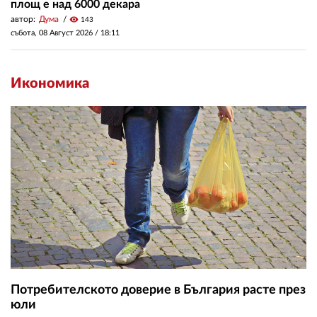
площ е над 6000 декара
автор:
Дума
visibility
143
събота, 08 Август 2026 /
18:11
Икономика
Потребителското доверие в България расте през
юли