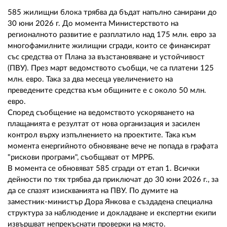
02 975 20 35
585 жилищни блока трябва да бъдат напълно санирани до
30 юни 2026 г. До момента Министерството на
регионалното развитие е разплатило над 175 млн. евро за
многофамилните жилищни сгради, които се финансират
със средства от Плана за възстановяване и устойчивост
(ПВУ). През март ведомството съобщи, че са платени 125
млн. евро. Така за два месеца увеличението на
преведените средства към общините е с около 50 млн.
евро.
Според съобщение на ведомството ускоряването на
плащанията е резултат от нова организация и засилен
контрол върху изпълнението на проектите. Така към
момента енергийното обновяване вече не попада в графата
"рискови програми", съобщават от МРРБ.
В момента се обновяват 585 сгради от етап 1. Всички
дейности по тях трябва да приключат до 30 юни 2026 г., за
да се спазят изискванията на ПВУ. По думите на
заместник-министър Дора Янкова е създадена специална
структура за наблюдение и докладване и експертни екипи
извършват непрекъснати проверки на място.