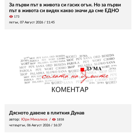
За първи път в живота си гасих огън. Но за първи
път в живота си видях какво значи да сме ЕДНО
visibility
173
петък, 07 Август 2026 /
11:45
Дясното давене в плиткия Дунав
автор:
Юри Михалков
visibility
1858
четвъртък, 06 Август 2026 /
16:37