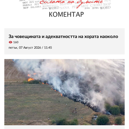
За човещината и адекватността на хората наоколо
visibility
160
петък, 07 Август 2026 /
11:45