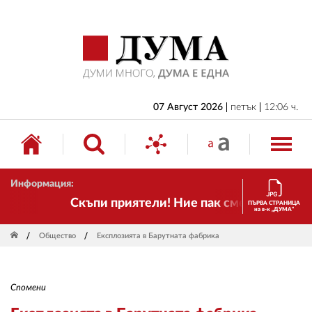
НАЧАЛО
БЪЛГАРИЯ
ИКОНОМИКА
ИЗБОРИ
07 Август 2026
петък
12:06 ч.
СВЯТ
ОБЩЕСТВО
Информация:
КУЛТУРА
Скъпи приятели! Ние пак сме тук! Времето
ПЪРВА СТРАНИЦА
на в-к „ДУМА“
ЖИВОТ
Общество
Експлозията в Барутната фабрика
СПОРТ
ПРИЛОЖЕНИЯ
Спомени
ДРУГИ