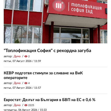
"Топлофикация София" с рекордна загуба
автор:
Дума
visibility
2
петък, 07 Август 2026 /
11:59
КЕВР подготвя стимули за сливане на ВиК
операторите
автор:
Дума
visibility
4
петък, 07 Август 2026 /
11:57
Евростат: Делът на България в БВП на ЕС е 0,6 %
автор:
Дума
visibility
2225
четвъртък, 06 Август 2026 /
15:33