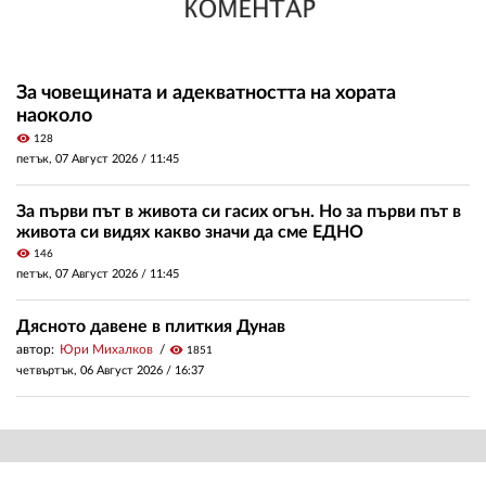
За човещината и адекватността на хората
наоколо
visibility
128
петък, 07 Август 2026 /
11:45
За първи път в живота си гасих огън. Но за първи път в
живота си видях какво значи да сме ЕДНО
visibility
146
петък, 07 Август 2026 /
11:45
Дясното давене в плиткия Дунав
автор:
Юри Михалков
visibility
1851
четвъртък, 06 Август 2026 /
16:37