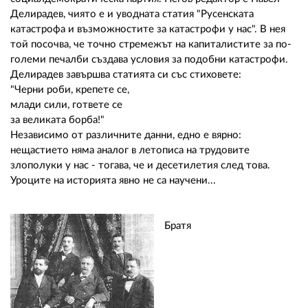
Делирадев, чиято е и уводната статия "Русенската
катастрофа и възможностите за катастрофи у нас". В нея
той посочва, че точно стремежът на капиталистите за по-
големи печалби създава условия за подобни катастрофи.
Делирадев завършва статията си със стиховете:
"Черни роби, крепете се,
млади сили, гответе се
за великата борба!"
Независимо от различните данни, едно е вярно:
нещастието няма аналог в летописа на трудовите
злополуки у нас - тогава, че и десетилетия след това.
Уроците на историята явно не са научени...
Братя