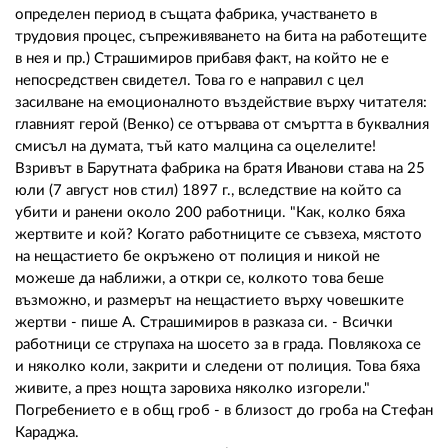
определен период в същата фабрика, участването в
трудовия процес, съпреживяването на бита на работещите
в нея и пр.) Страшимиров прибавя факт, на който не е
непосредствен свидетел. Това го е направил с цел
засилване на емоционалното въздействие върху читателя:
главният герой (Венко) се отървава от смъртта в буквалния
смисъл на думата, тъй като малцина са оцелелите!
Взривът в Барутната фабрика на братя Иванови става на 25
юли (7 август нов стил) 1897 г., вследствие на който са
убити и ранени около 200 работници. "Как, колко бяха
жертвите и кой? Когато работниците се съвзеха, мястото
на нещастието бе окръжено от полиция и никой не
можеше да наближи, а откри се, колкото това беше
възможно, и размерът на нещастието върху човешките
жертви - пише А. Страшимиров в разказа си. - Всички
работници се струпаха на шосето за в града. Повлякоха се
и няколко коли, закрити и следени от полиция. Това бяха
живите, а през нощта заровиха няколко изгорели."
Погребението е в общ гроб - в близост до гроба на Стефан
Караджа.