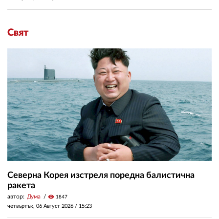
Свят
Северна Корея изстреля поредна балистична
ракета
автор:
Дума
visibility
1847
четвъртък, 06 Август 2026 /
15:23