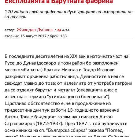
Експлозията в Барутната фабрика
120 години след инцидента в Русе уроците на историята не
ЗА НАС
са научени
АВТОРИ
Живодар Душков
автор:
visibility
4744
вторник, 15 Август 2017
/ брой: 158
РЕДАКЦИЯ
КОНТАКТИ
В последните десетилетия на XIX век в източната част на
Русе, до Дунав (доскоро в този район бе разположен
РЕКЛАМА
месокомбинатът) братята Никола и Тодор Иванови
разкриват оръжейна работилница. Дейностите в нея се
АБОНАМЕНТ
свеждат главно до това: от излезлите от употреба патрони
УСЛОВИЯ ЗА ПОЛЗВАНЕ
да се отделят барутът и металът (операцията днес е
известна с термина "утилизация на боеприпаси").
ПОЛИТИКА ЗА БИСКВИТКИТЕ
Щастливо обстоятелство е, че в продължение на
тридесетина дни тук работи 13-годишното варненче
ПОЛИТИКАТА ЗА
Антон. Това е бъдещият голям наш писател Антон
ПОВЕРИТЕЛНОСТ
Страшимиров (1872-1937). През 1897 г. той публикува в
осма книжка на сп. "Българска сбирка" разказа "Поглед