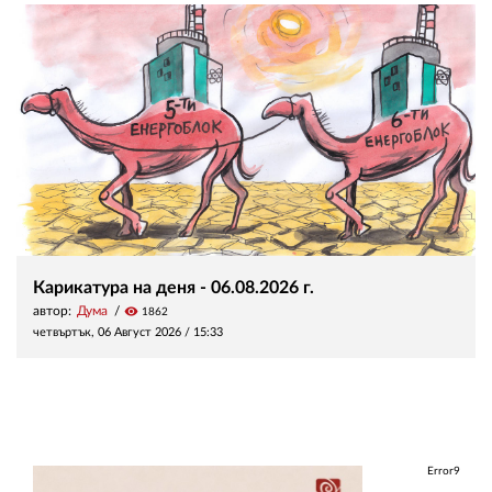
Карикатура на деня - 06.08.2026 г.
автор:
Дума
visibility
1862
четвъртък, 06 Август 2026 /
15:33
Error9