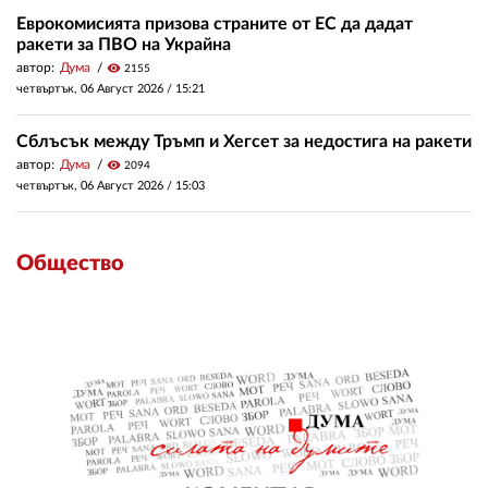
Еврокомисията призова страните от ЕС да дадат
ракети за ПВО на Украйна
автор:
Дума
visibility
2155
четвъртък, 06 Август 2026 /
15:21
Сблъсък между Тръмп и Хегсет за недостига на ракети
автор:
Дума
visibility
2094
четвъртък, 06 Август 2026 /
15:03
Общество