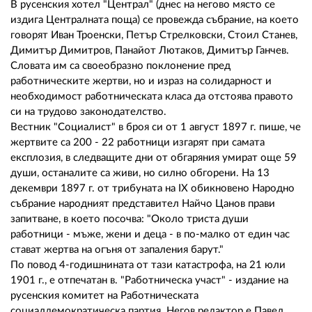
В русенския хотел "Централ" (днес на негово място се
издига Централната поща) се провежда събрание, на което
говорят Иван Троенски, Петър Стрелковски, Стоил Станев,
Димитър Димитров, Панайот Лютаков, Димитър Ганчев.
Словата им са своеобразно поклонение пред
работническите жертви, но и израз на солидарност и
необходимост работническата класа да отстоява правото
си на трудово законодателство.
Вестник "Социалист" в броя си от 1 август 1897 г. пише, че
жертвите са 200 - 22 работници изгарят при самата
експлозия, в следващите дни от обгаряния умират още 59
души, останалите са живи, но силно обгорени. На 13
декември 1897 г. от трибуната на ІХ обикновено Народно
събрание народният представител Найчо Цанов прави
запитване, в което посочва: "Около триста души
работници - мъже, жени и деца - в по-малко от един час
стават жертва на огъня от запаления барут."
По повод 4-годишнината от тази катастрофа, на 21 юли
1901 г., е отпечатан в. "Работническа участ" - издание на
русенския комитет на Работническата
социалдемократическа партия. Негов редактор е Павел