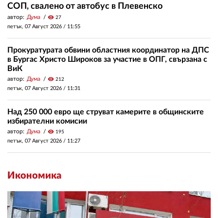
СОП, свалено от автобус в Плевенско
автор:
Дума
visibility
27
петък, 07 Август 2026 /
11:55
Прокуратурата обвини областния координатор на ДПС
в Бургас Христо Широков за участие в ОПГ, свързана с
ВиК
автор:
Дума
visibility
212
петък, 07 Август 2026 /
11:31
Над 250 000 евро ще струват камерите в общинските
избирателни комисии
автор:
Дума
visibility
195
петък, 07 Август 2026 /
11:27
Икономика