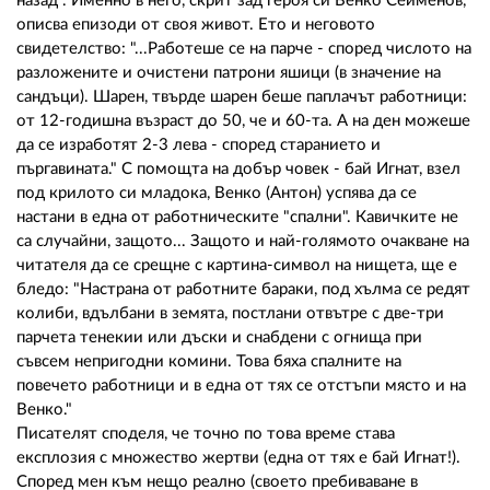
02 975 20 35
назад". Именно в него, скрит зад героя си Венко Сейменов,
описва епизоди от своя живот. Ето и неговото
свидетелство: "...Работеше се на парче - според числото на
разложените и очистени патрони яшици (в значение на
сандъци). Шарен, твърде шарен беше паплачът работници:
от 12-годишна възраст до 50, че и 60-та. А на ден можеше
да се изработят 2-3 лева - според старанието и
пъргавината." С помощта на добър човек - бай Игнат, взел
под крилото си младока, Венко (Антон) успява да се
настани в една от работническите "спални". Кавичките не
са случайни, защото... Защото и най-голямото очакване на
читателя да се срещне с картина-символ на нищета, ще е
бледо: "Настрана от работните бараки, под хълма се редят
колиби, вдълбани в земята, постлани отвътре с две-три
парчета тенекии или дъски и снабдени с огнища при
съвсем непригодни комини. Това бяха спалните на
повечето работници и в една от тях се отстъпи място и на
Венко."
Писателят споделя, че точно по това време става
експлозия с множество жертви (една от тях е бай Игнат!).
Според мен към нещо реално (своето пребиваване в