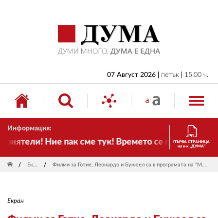
НАЧАЛО
БЪЛГАРИЯ
ИКОНОМИКА
ИЗБОРИ
07 Август 2026
петък
15:00 ч.
СВЯТ
ОБЩЕСТВО
Информация:
КУЛТУРА
иятели! Ние пак сме тук! Времето се променя и нал
ПЪРВА СТРАНИЦА
на в-к „ДУМА“
ЖИВОТ
Екран
Филми за Готие, Леонардо и Бунюел са в програмата на "Мастър ъв арт 2020"
СПОРТ
ПРИЛОЖЕНИЯ
Екран
ДРУГИ