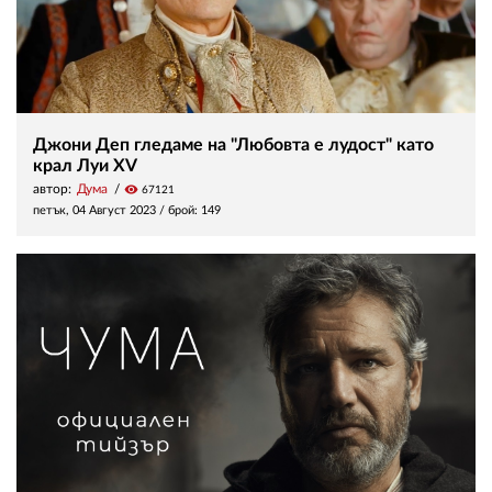
Джони Деп гледаме на "Любовта е лудост" като
крал Луи XV
автор:
Дума
visibility
67121
петък, 04 Август 2023
/ брой: 149