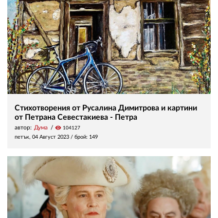
Стихотворения от Русалина Димитрова и картини
от Петрана Севестакиева - Петра
автор:
Дума
visibility
104127
петък, 04 Август 2023
/ брой: 149