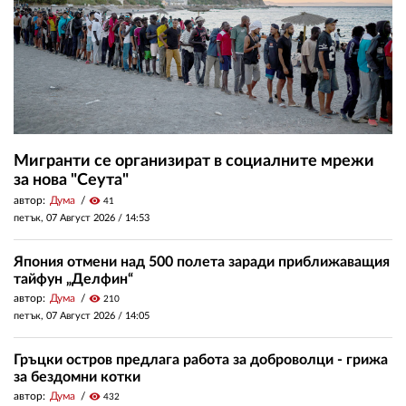
Мигранти се организират в социалните мрежи
за нова "Сеута"
автор:
Дума
visibility
41
петък, 07 Август 2026 /
14:53
Япония отмени над 500 полета заради приближаващия
тайфун „Делфин“
автор:
Дума
visibility
210
петък, 07 Август 2026 /
14:05
Гръцки остров предлага работа за доброволци - грижа
за бездомни котки
автор:
Дума
visibility
432