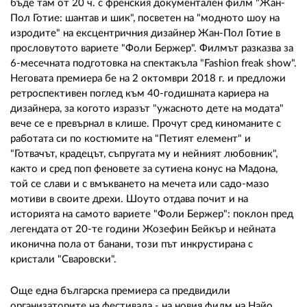
02 975 20 35
бъде там от 20 ч. с френския документален филм "Жан-
Пол Готие: шантав и шик", посветен на "модното шоу на
изродите" на ексцентричния дизайнер Жан-Пол Готие в
прословутото вариете "Фоли Бержер". Филмът разказва за
6-месечната подготовка на спектакъла "Fashion freak show".
Неговата премиера бе на 2 октомври 2018 г. и предложи
ретроспективен поглед към 40-годишната кариера на
дизайнера, за когото изразът "ужасното дете на модата"
вече се е превърнал в клише. Прочут сред киноманите с
работата си по костюмите на "Петият елемент" и
"Готвачът, крадецът, съпругата му и нейният любовник",
както и сред поп феновете за сутиена конус на Мадона,
той се слави и с вмъкването на мечета или садо-мазо
мотиви в своите дрехи. Шоуто отдава почит и на
историята на самото вариете "Фоли Бержер": поклон пред
легендата от 20-те години Жозефин Бейкър и нейната
иконична пола от банани, този път инкрустирана с
кристали "Сваровски".
Още една българска премиера са предвидили
организаторите на фестивала - на новия филм на Найо