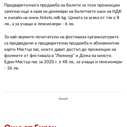
Предварителната продажба на билети за тези прожекции
започна още в края на декември на билетните каси на НДК
и онлайн на www.tickets.ndk.bg. Цената за всяка от тях е 8
лв., а за учащи и пенсионери - 6 лв.
За най-верните почитатели на фестивала организаторите
са предвидили и предварителна продажба и абонаментни
карти Мастър пас, които дават достъп до прожекции на
филмите от фестивала в "Люмиер" и Дома на киното.
Един Мастър пас за 2020 г. е 48 лв., за учащи и пенсионери
- 36 лв.
Error9