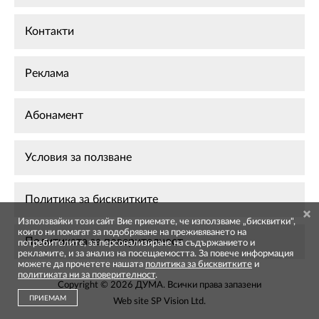
Контакти
Реклама
Абонамент
Условия за ползване
Политика за бисквитките
Използвайки този сайт Вие приемате, че използваме „бисквитки",
които ни помагат за подобряване на преживяването на
Политиката за поверителност
потребителите, за персонализиране на съдържанието и
рекламите, и за анализ на посещаемостта. За повече информация
можете да прочетете нашата
политика за бисквитките
и
политиката ни за поверителност
.
Copyright © 2026 ДУМА. Всички права запазени
ПРИЕМАМ
Web site
SP Vision Ltd
.