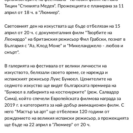
Тицин "Стихията Медея". Прожекцията е планирана за 11
април от 18 ч. в "Люмиер".
Световният ден на изкуствата ще бъде отбелязан на 15
април от 20 ч. с документалния филм "Творбите на
Леонардо" на британския режисьор Фил Грабски, познат в
България с "Аз, Клод Моне" и "Микеланджело - любов и
смърт".
В галерията на фестивала от велики личности на
изкуството, белязали своето време, се нарежда и
испанският режисьор Луис Бунюел. Ценителите на
седмото изкуство ще видят българската премиера на
"Бунюел в лабиринта на костенурките" (реж. Салвадор
Сима), който спечели Европейската филмова награда за
2019 г. в категорията за най-добър анимационен филм. С
него "Мастър ъв арт" ще отбележи 120 години от
рождението на великия испански режисьор, а прожекцията
ще бъде на 22 април в "Люмиер" от 20 ч.