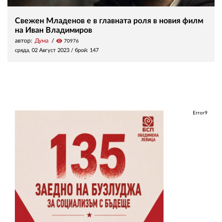
Свежен Младенов е в главната роля в новия филм
на Иван Владимиров
автор:
Дума
visibility
70976
сряда, 02 Август 2023
/ брой: 147
Error9