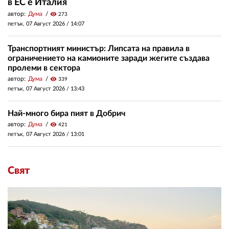
в ЕС е Италия
автор:
Дума
visibility
273
петък, 07 Август 2026 /
14:07
Транспортният министър: Липсата на правила в
ограничението на камионите заради жегите създава
пролеми в сектора
автор:
Дума
visibility
339
петък, 07 Август 2026 /
13:43
Най-много бира пият в Добрич
автор:
Дума
visibility
421
петък, 07 Август 2026 /
13:01
Свят