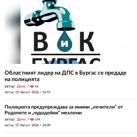
Областният лидер на ДПС в Бургас се предаде
на полицията
автор:
Дума
visibility
46
петък, 07 Август 2026 /
14:51
Полицията предупреждава за мними „лечители“ от
Родопите и „чудодейни“ мехлеми
автор:
Дума
visibility
194
петък, 07 Август 2026 /
14:09