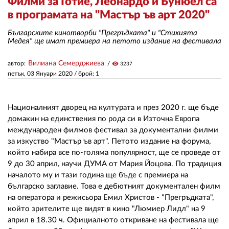
Филми за Готие, Леонардо и Бунюел са
в програмата на "Мастър ъв арт 2020"
ЗА НАС
Българските кинотворби "Прегръдката" и "Стихията
Медея" ще имат премиера на петото издание на фестивала
АВТОРИ
Вилиана Семерджиева
автор:
visibility
3237
РЕДАКЦИЯ
петък, 03 Януари 2020
/ брой: 1
КОНТАКТИ
Националният дворец на културата и през 2020 г. ще бъде
РЕКЛАМА
домакин на единствения по рода си в Източна Европа
АБОНАМЕНТ
международен филмов фестивал за документални филми
за изкуство "Мастър ъв арт". Петото издание на форума,
УСЛОВИЯ ЗА ПОЛЗВАНЕ
който набира все по-голяма популярност, ще се проведе от
9 до 30 април, научи ДУМА от Мария Йоцова. По традиция
ПОЛИТИКА ЗА БИСКВИТКИТЕ
началото му и тази година ще бъде с премиера на
българско заглавие. Това е дебютният документален филм
ПОЛИТИКАТА ЗА
на оператора и режисьора Емил Христов - "Прегръдката",
ПОВЕРИТЕЛНОСТ
който зрителите ще видят в кино "Люмиер Лидл" на 9
април в 18.30 ч. Официалното откриване на фестивала ще