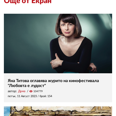
Още от Екран
Яна Титова оглавява журито на кинофестивала
"Любовта е лудост"
автор:
Дума
visibility
104779
петък, 11 Август 2023
/ брой: 154