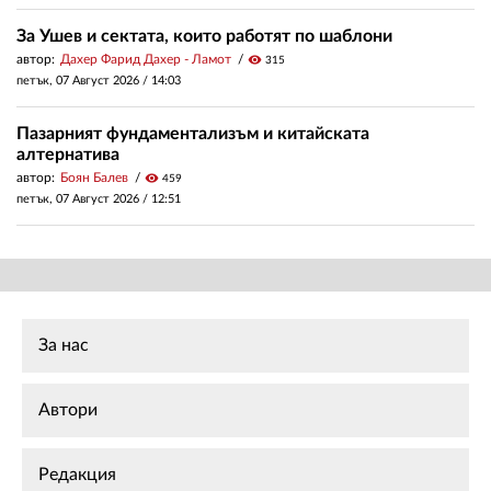
За Ушев и сектата, които работят по шаблони
автор:
Дахер Фарид Дахер - Ламот
visibility
315
петък, 07 Август 2026 /
14:03
Пазарният фундаментализъм и китайската
алтернатива
автор:
Боян Балев
visibility
459
петък, 07 Август 2026 /
12:51
За нас
Автори
Редакция