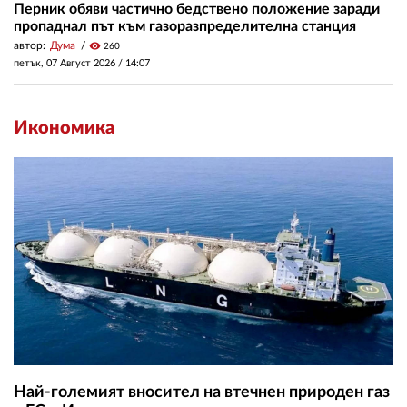
Перник обяви частично бедствено положение заради
пропаднал път към газоразпределителна станция
автор:
Дума
visibility
260
петък, 07 Август 2026 /
14:07
Икономика
Най-големият вносител на втечнен природен газ