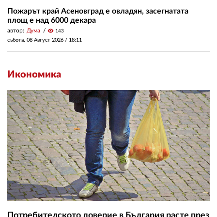
Пожарът край Асеновград е овладян, засегнатата
площ е над 6000 декара
автор:
Дума
visibility
143
събота, 08 Август 2026 /
18:11
Икономика
Потребителското доверие в България расте през