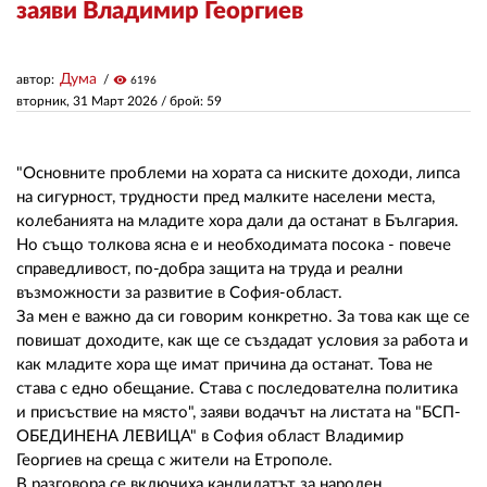
заяви Владимир Георгиев
ЗА НАС
Дума
автор:
visibility
6196
АВТОРИ
вторник, 31 Март 2026
/ брой: 59
РЕДАКЦИЯ
"Основните проблеми на хората са ниските доходи, липса
КОНТАКТИ
на сигурност, трудности пред малките населени места,
колебанията на младите хора дали да останат в България.
РЕКЛАМА
Но също толкова ясна е и необходимата посока - повече
справедливост, по-добра защита на труда и реални
АБОНАМЕНТ
възможности за развитие в София-област.
За мен е важно да си говорим конкретно. За това как ще се
УСЛОВИЯ ЗА ПОЛЗВАНЕ
повишат доходите, как ще се създадат условия за работа и
ПОЛИТИКА ЗА БИСКВИТКИТЕ
как младите хора ще имат причина да останат. Това не
става с едно обещание. Става с последователна политика
ПОЛИТИКАТА ЗА
и присъствие на място", заяви водачът на листата на "БСП-
ПОВЕРИТЕЛНОСТ
ОБЕДИНЕНА ЛЕВИЦА" в София област Владимир
Георгиев на среща с жители на Етрополе.
В разговора се включиха кандидатът за народен