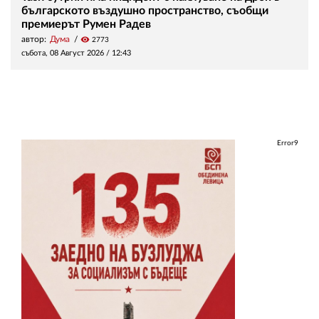
българското въздушно пространство, съобщи
премиерът Румен Радев
автор:
Дума
visibility
2773
събота, 08 Август 2026 /
12:43
Error9