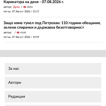
Карикатура на деня - 07.08.2026 г.
автор:
Дума
visibility
4054
петък, 07 Август 2026 /
15:17
Защо няма тунел под Петрохан: 110 години обещания,
зелени спирачки и държавна безотговорност
автор:
visibility
4160
петък, 07 Август 2026 /
14:59
За нас
Автори
Редакция