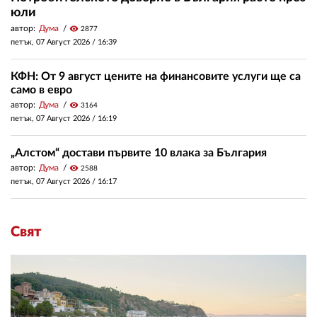
юли
автор:
Дума
visibility
2877
петък, 07 Август 2026 /
16:39
КФН: От 9 август цените на финансовите услуги ще са
само в евро
автор:
Дума
visibility
3164
петък, 07 Август 2026 /
16:19
„Алстом“ достави първите 10 влака за България
автор:
Дума
visibility
2588
петък, 07 Август 2026 /
16:17
Свят