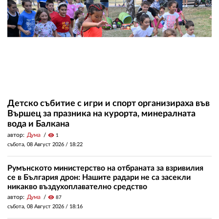
Детско събитие с игри и спорт организираха във
Вършец за празника на курорта, минералната
вода и Балкана
автор:
Дума
visibility
1
събота, 08 Август 2026 /
18:22
Румънското министерство на отбраната за взривилия
се в България дрон: Нашите радари не са засекли
никакво въздухоплавателно средство
автор:
Дума
visibility
87
събота, 08 Август 2026 /
18:16