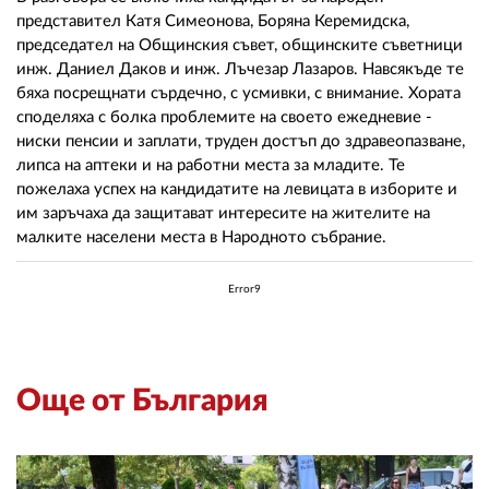
02 975 20 35
представител Катя Симеонова, Боряна Керемидска,
председател на Общинския съвет, общинските съветници
инж. Даниел Даков и инж. Лъчезар Лазаров. Навсякъде те
бяха посрещнати сърдечно, с усмивки, с внимание. Хората
споделяха с болка проблемите на своето ежедневие -
ниски пенсии и заплати, труден достъп до здравеопазване,
липса на аптеки и на работни места за младите. Те
пожелаха успех на кандидатите на левицата в изборите и
им заръчаха да защитават интересите на жителите на
малките населени места в Народното събрание.
Error9
Още от България