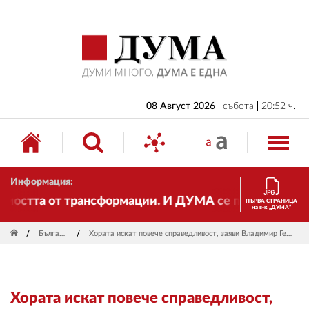
НАЧАЛО
БЪЛГАРИЯ
ИКОНОМИКА
ИЗБОРИ
08 Август 2026
събота
20:52 ч.
СВЯТ
ОБЩЕСТВО
Информация:
КУЛТУРА
остта от трансформации. И ДУМА се променя и става 
ПЪРВА СТРАНИЦА
на в-к „ДУМА“
ЖИВОТ
България
Хората искат повече справедливост, заяви Владимир Георгиев
СПОРТ
ПРИЛОЖЕНИЯ
Хората искат повече справедливост,
ДРУГИ