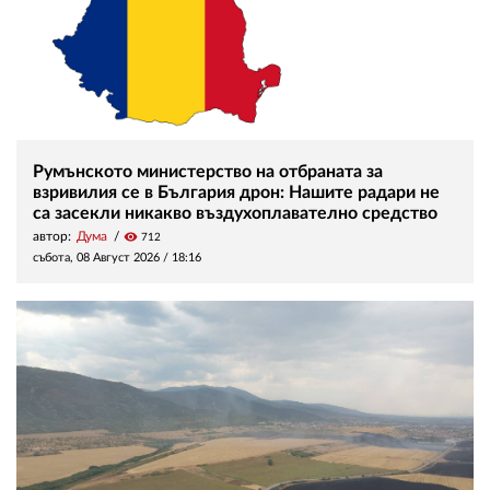
Румънското министерство на отбраната за
взривилия се в България дрон: Нашите радари не
са засекли никакво въздухоплавателно средство
автор:
Дума
visibility
712
събота, 08 Август 2026 /
18:16