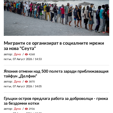
Мигранти се организират в социалните мрежи
за нова "Сеута"
автор:
Дума
visibility
4268
петък, 07 Август 2026 /
14:53
Япония отмени над 500 полета заради приближаващия
тайфун „Делфин“
автор:
Дума
visibility
3870
петък, 07 Август 2026 /
14:05
Гръцки остров предлага работа за доброволци - грижа
за бездомни котки
автор:
Дума
visibility
2936