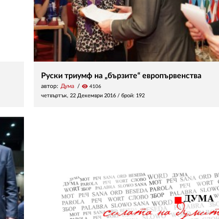
Руски триумф на „бързите“ европървенства
автор:
Дума
visibility
4106
четвъртък, 22 Декември 2016
/ брой: 192