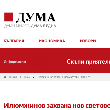
БЪЛГАРИЯ
ИКОНОМИКА
ИЗБОРИ
Скъпи приятели! Ние
Информация:
Начало
Шах
Илюмжинов захвана нов световен проект
Илюмжинов захвана нов светове