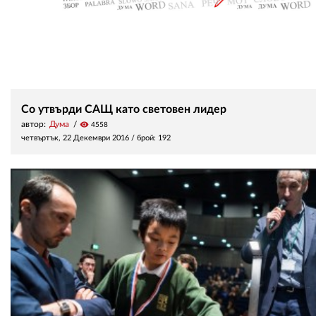
Со утвърди САЩ като световен лидер
автор:
Дума
visibility
4558
четвъртък, 22 Декември 2016
/ брой: 192