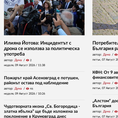
Илияна Йотова: Инцидентът с
Потребител
дрона се използва за политическа
България р
употреба
автор:
Дума
visibility
петък, 07 Август 2
автор:
Дума
visibility
2
неделя, 09 Август 2026 /
11:38
КФН: От 9 ав
финансовите 
Пожарът край Асеновград е потушен,
районът остава под наблюдение
автор:
Дума
visibility
петък, 07 Август 2
автор:
Дума
visibility
46
неделя, 09 Август 2026 /
10:26
„Алстом“ дос
България
Чудотворната икона „Св. Богородица -
златна ябълка” ще бъде изложена за
автор:
Дума
visibility
поклонение в Крумовград днес
петък, 07 Август 2