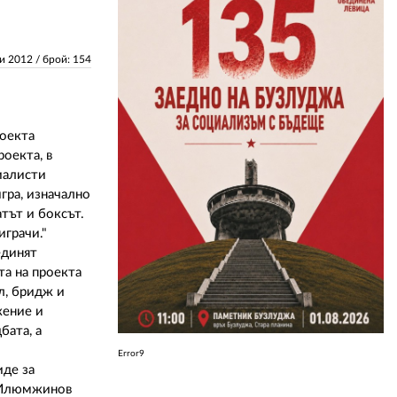
ЗА НАС
ли 2012
/ брой: 154
АВТОРИ
РЕДАКЦИЯ
оекта
КОНТАКТИ
оекта, в
иалисти
РЕКЛАМА
гра, изначално
тът и боксът.
АБОНАМЕНТ
играчи."
единят
УСЛОВИЯ ЗА ПОЛЗВАНЕ
та на проекта
л, бридж и
ПОЛИТИКА ЗА БИСКВИТКИТЕ
жение и
ПОЛИТИКАТА ЗА
бата, а
ПОВЕРИТЕЛНОСТ
Error9
иде за
т Илюмжинов