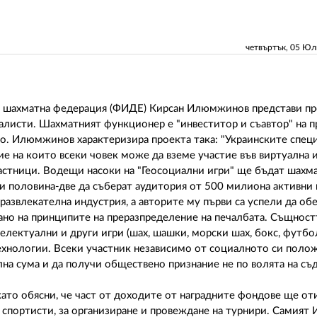
четвъртък, 05 Ю
а шахматна федерация (ФИДЕ) Кирсан Илюмжинов представи пр
алисти. Шахматният функционер е "инвеститор и съавтор" на пр
о. Илюмжинов характеризира проекта така: "Украинските спец
е на които всеки човек може да вземе участие във виртуална и
частници. Водещи насоки на "Геосоциални игри" ще бъдат шахма
 и половина-две да съберат аудитория от 500 милиона активни 
 развлекателна индустрия, а авторите му първи са успели да об
ано на принципите на преразпределение на печалбата. Същност
лектуални и други игри (шах, шашки, морски шах, бокс, футбо
ехнологии. Всеки участник независимо от социалното си поло
на сума и да получи обществено признание не по волята на съд
като обясни, че част от доходите от наградните фондове ще от
 спортисти, за организиране и провеждане на турнири. Самия