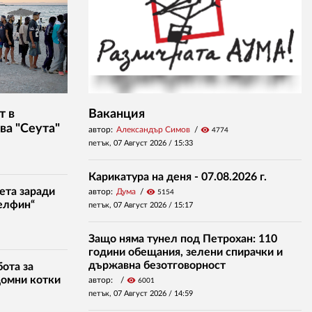
т в
Ваканция
ва "Сеута"
автор:
Александър Симов
visibility
4774
петък, 07 Август 2026 /
15:33
Карикатура на деня - 07.08.2026 г.
ета заради
автор:
Дума
visibility
5154
елфин“
петък, 07 Август 2026 /
15:17
Защо няма тунел под Петрохан: 110
години обещания, зелени спирачки и
държавна безотговорност
ота за
домни котки
автор:
visibility
6001
петък, 07 Август 2026 /
14:59