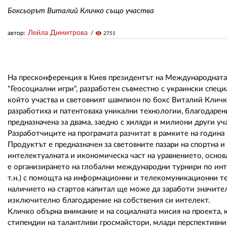
Боксьорът Виталий Кличко също участва
Лейла Димитрова
автор:
visibility
2751
На пресконференция в Киев президентът на Международнат
"Геосоциални игри", разработен съвместно с украински специ
който участва и световният шампион по бокс Виталий Кличк
разработиха и патентоваха уникални технологии, благодарени
предназначена за двама, заедно с хиляди и милиони други у
Разработчиците на програмата разчитат в рамките на година
Продуктът е предназначен за световните пазари на спортна и
интелектуалната и икономическа част на уравнението, основ
е организирането на глобални международни турнири по инте
т.н.) с помощта на информационни и телекомуникационни т
наличието на стартов капитал ще може да заработи значител
изключително благодарение на собствения си интелект.
Кличко обърна внимание и на социалната мисия на проекта, 
стипендии на талантливи гросмайстори, млади перспективни