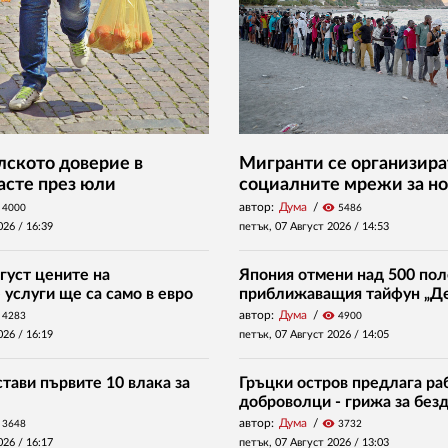
ското доверие в
Мигранти се организира
асте през юли
социалните мрежи за но
автор:
Дума
visibility
4000
5486
026 /
16:39
петък, 07 Август 2026 /
14:53
густ цените на
Япония отмени над 500 пол
услуги ще са само в евро
приближаващия тайфун „Д
автор:
Дума
visibility
4283
4900
026 /
16:19
петък, 07 Август 2026 /
14:05
тави първите 10 влака за
Гръцки остров предлага раб
доброволци - грижа за без
автор:
Дума
visibility
3648
3732
026 /
16:17
петък, 07 Август 2026 /
13:03