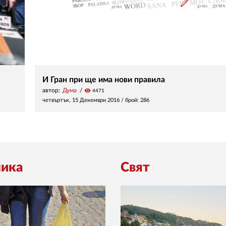
И Гран при ще има нови правила
автор:
Дума
visibility
4471
четвъртък, 15 Декември 2016
/ брой: 286
ика
Свят