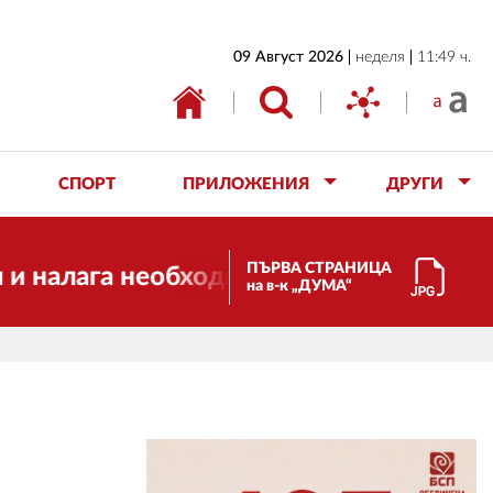
НАЧАЛО
09 Август 2026
неделя
11:49 ч.
БЪЛГАРИЯ
ИКОНОМИКА
ИЗБОРИ
СПОРТ
ПРИЛОЖЕНИЯ
ДРУГИ
СВЯТ
ОБЩЕСТВО
ПЪРВА СТРАНИЦА
алага необходимостта от трансформации
на в-к „ДУМА“
КУЛТУРА
ЖИВОТ
СПОРТ
ПРИЛОЖЕНИЯ
ДРУГИ